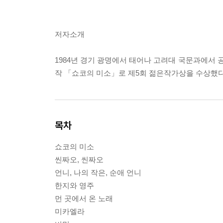
저자소개
1984년 경기 광명에서 태어나 고려대 국문과에서 
작 「쇼코의 미소」로 제5회 젊은작가상을 수상했다
목차
쇼코의 미소
씬짜오, 씬짜오
언니, 나의 작은, 순애 언니
한지와 영주
먼 곳에서 온 노래
미카엘라