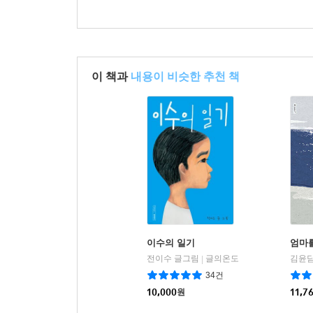
이 책과
내용이 비슷한 추천 책
이수의 일기
엄마
전이수 글그림
글의온도
김윤담
|
34건
10,000
원
11,7