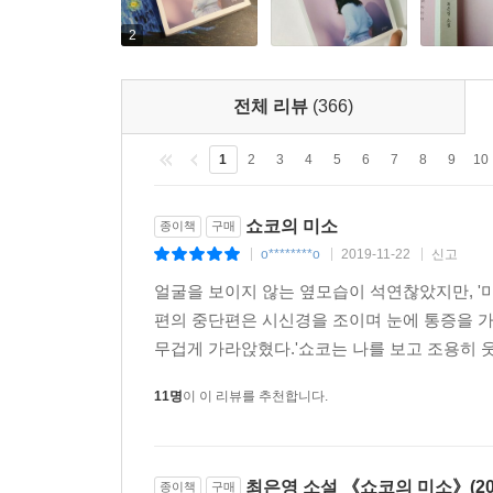
있을 때, 그 순간 이해의 가능성도 열린다는 것을 말
2
서로에 대한 마음의 ‘기댐’과 ‘기댐 받음’
전체 리뷰
(366)
그 연쇄로부터 번져나가는 순하고 맑은 힘
1
2
3
4
5
6
7
8
9
10
그러니 등단작 「쇼코의 미소」 이후 최은영의 관심
쇼코의 미소
종이책
구매
유독 소설집 전체에 반복해서 등장하는 ‘상상하다’
o********o
2019-11-22
신고
|
|
|
베트남전쟁으로 가까운 사람이 죽어나가는 것을 그
얼굴을 보이지 않는 옆모습이 석연찮았지만, '미
말하지 않는다. 다만, 자신은 상상할 수조차 어떤
편의 중단편은 시신경을 조이며 눈에 통증을 가
프랑스의 한 수도원에서 케냐 출신의 청년 한지와
무겁게 가라앉혔다.'쇼코는 나를 보고 조용히 웃
한지가 코뿔소의 마음을 상상하듯, 그의 마음을 상상
일이라는 듯 말이다.
11명
이 이 리뷰를 추천합니다.
그리고 이 ‘상상하는 일’이 일방에 그치지 않고, 
그간 얼마나 고생하며 살아왔을지 한눈에 알아본 노
태도의 고학번 선배들이 있는 술자리에서 소은과 
최은영 소설 《쇼코의 미소》(20
종이책
구매