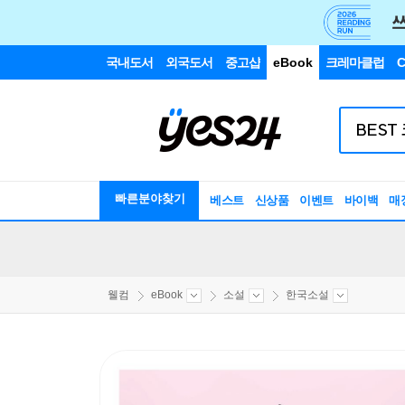
국내도서
외국도서
중고샵
eBook
크레마클럽
C
빠른분야찾기
베스트
신상품
이벤트
바이백
매
웰컴
eBook
소설
한국소설