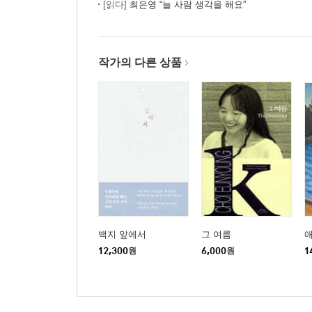
[읽다]
최은영 “늘 사람 생각을 해요”
작가의 다른 상품
백지 앞에서
그 여름
12,300
원
6,000
원
1