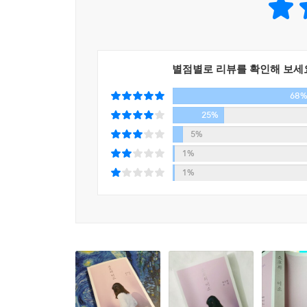
쇼코를 생각하면 그애가 나를 더이상 좋아하지 않을
서로 다른 국적과 언어를 가진 두 인물이 만나 성장
별점별로 리뷰를 확인해 보세
이해하기 위해 과연 무엇을 할 수 있는지, 그 
68
교환학생 자격으로 오게 된 일본인 쇼코와 처음 만나
고개를 끄덕이는 게 아니라, 그냥 상대를 편하게 
25%
상관없이, 알 수 없는 이질감 탓에 소유는 쇼코의 
5%
할 수 있을 터, 핵심은 이야기가 진행되는 동안 어떤
1%
타인에 대한 최은영의 윤리감각이 담겨 있기 때문이
1%
그 양상이란 이렇다. 마음 한편이 부서져내린 쇼
태도”를 읽어내며 자신이 쇼코보다 더 강한 사람이
소설이 진행되어갈 때, 우리는 산뜻한 뒷맛을 남기
그러나 우리가 마지막에 마주하게 되는 것은, “쇼
서늘해졌다”라는 문장이다. 기나긴 시간을 돌아 
여기에 타인을 대하는 최은영의 태도가 담겨 있는 
것이 아니라, 내 앞에 있는 사람은 자신과는 전혀 