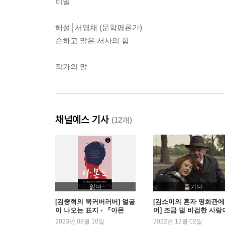
비밀
해설│서영채 (문학평론가)
순하고 맑은 서사의 힘
작가의 말
채널예스 기사
(12개)
읽다
즐기다
[김중혁의 북커버러버] 얼굴
[김소미의 혼자 영화관에
이 나오는 표지 - 『아몬
어] 조금 덜 비겁한 사람
드』
된다는 것 - <아마겟돈 
2023년 08월 10일
2022년 12월 02일