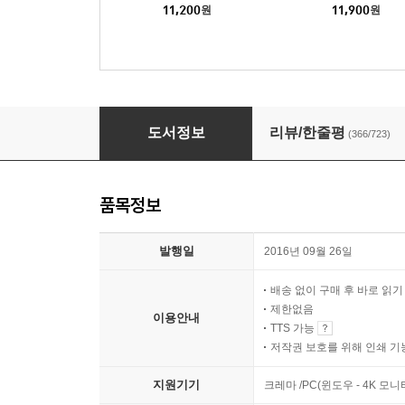
11,200
원
11,900
원
쇼코의 미소
도서정보
리뷰/한줄평
(366/723)
품목정보
발행일
2016년 09월 26일
배송 없이 구매 후 바로 읽
제한없음
이용안내
TTS 가능
저작권 보호를 위해 인쇄 기
지원기기
크레마 /PC(윈도우 - 4K 모