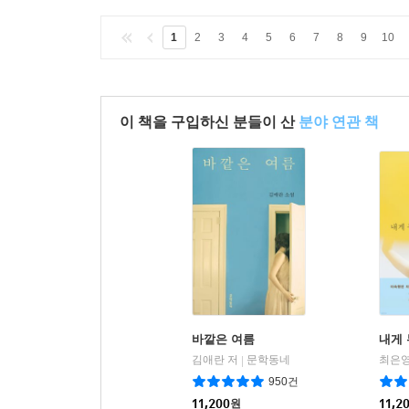
1
2
3
4
5
6
7
8
9
10
이 책을 구입하신 분들이 산
분야 연관 책
바깥은 여름
내게 
김애란 저
문학동네
최은영
|
950건
11,200
원
11,2