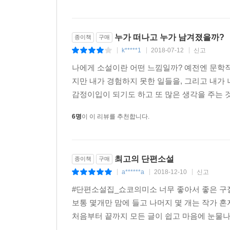
이 책 전체를 통해 가장 두드러져 보이는 것은 
힘보다는 기운이라고 함이 좀더 적절할 수도 있겠
누가 떠나고 누가 남겨졌을까?
종이책
구매
온기와도 같다. 힘은 힘이되 누구도 해칠 수 없어
k*****1
2018-07-12
신고
|
|
|
읽는다면 누구라도 그런 힘을 느낄 수 있을 것이다.
나에게 소설이란 어떤 느낌일까? 예전엔 문학작
_서영채(문학평론가)
지만 내가 경험하지 못한 일들을, 그리고 내가 
감정이입이 되기도 하고 또 많은 생각을 주는 
세상에 대해서 알면 알수록 그간 속았다는 느낌이
속였다기보다는 내 쪽의 일방적인 착각에 불과했다는
6명
이 이 리뷰를 추천합니다.
분노, 미움, 죄책감 등 다양한 감정들을 탐구하는 
큰 미덕은 그게 무슨 탐구든 반드시 근사한 이야기로
_김연수(소설가)
최고의 단편소설
종이책
구매
a******a
2018-12-10
신고
|
|
|
#단편소설집_쇼코의미소 너무 좋아서 좋은 구
■ 책 속에서
보통 몇개만 맘에 들고 나머지 몇 개는 작가 
처음부터 끝까지 모든 글이 쉽고 마음에 눈물나게
순결한 꿈은 오로지 이 일을 즐기며 할 수 있는 재