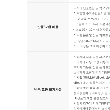
고객의 단순변심 및 착오구
직수입양서/직수입일서중 일
단, 아래의 주문/취소 조건인
오늘 00시 ~ 06시 30분 
반품/교환 비용
오늘 06시 30분 이후 주문
직수입 음반/영상물/기프트 
단, 당일 00시~13시 사이
박스 포장은 택배 배송이 가
소비자의 책임 있는 사유로 
소비자의 사용, 포장 개봉에 
복제가 가능한 상품 등의 포장을 
소비자의 요청에 따라 개별
디지털 컨텐츠인 eBook, 
eBook 대여 상품은 대여 기
모바일 쿠폰 등록 후 취소/환
반품/교환 불가사유
중고상품이 구매확정(자동 
LP상품의 재생 불량 원인이 기
시간의 경과에 의해 재판매가
전자상거래 등에서의 소비자