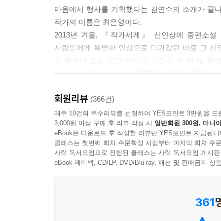
그 사실을 받아들이지 않으면 기억은 현재를 부식시
마음에서 행사를 기획했다는 김연수의 소개가 끝나고
할머니는 그렇게 말했었다.
작가의 이름은 최은영이다.
나는 그 말을 언제나 기억한다.
2013년 겨울, 『작가세계』 신인상에 중편소
---「한지와 영주」중에서
사람들에게 특별한 인상으로 다가갔던 바로 그 신인
한 편밖에 없는 신인 작가가, 등단한 지 채 두 
여자는 노인들을 볼 때마다 그런 존경심을 느꼈다. 
감식안을 지닌 소설가와 평론가들로부터 공통의 감
들을 겪고도 다시 일어나 밥을 먹고 홀로 길을 걸어
받는 작품이 탁월한 소설이라 말하려는 것이 아니다.
회원리뷰
요구―로부터 물러나, 별다른 기교 없이 담백하게 
(366건)
---「미카엘라」중에서
미소」가 지닌 특별함이 담겨 있다. 그러니까, “
매주 10건의 우수리뷰를 선정하여 YES포인트 3만원을 드
3,000원 이상 구매 후 리뷰 작성 시
일반회원 300원, 마니아
느낌”(문학평론가 신형철)을 준다는 것, 그로부터 
eBook은 다운로드 후 작성한 리뷰만 YES포인트 지급됩니
최은영은 등단 초기부터, “선천적으로 눈이나 위
클래스는 첫번째 회차 주문확정 시점부터 마지막 회차 주문
짐작할 수 없는 타인의 고통 앞에 겸손히 귀를 열
사락 독서모임으로 진행된 클래스는 사락 독서모임 게시판
때문일 터. 총 7편의 작품이 수록된 최은영의 
eBook 페이백, CD/LP, DVD/Blu-ray, 패션 및 판매금
우리들을 바로 그 ‘사람의 자리’로 이끈다.
361
“어떤 연애는 우정 같고, 어떤 우정은 연애 같다.