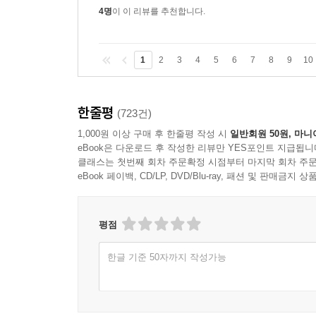
노력이 아니라 타고난 자들의 노력 속에서만 그 진
4명
이 이 리뷰를 추천합니다.
어려웠기 때문이다. 재능이 없는 이들이 꿈이라는 허
_「쇼코의 미소」
1
2
3
4
5
6
7
8
9
10
시간이 지나고 하나의 관계가 끝날 때마다 나는 
남겨졌지만 정말 소중한 관계가 부서졌을 때는 누가 
한줄평
(723건)
1,000원 이상 구매 후 한줄평 작성 시
일반회원 50원, 마니
상대의 고통을 같이 나눠 질 수 없다면, 상대의 
eBook은 다운로드 후 작성한 리뷰만 YES포인트 지급됩니
_「언니, 나의 작은, 순애 언니」
클래스는 첫번째 회차 주문확정 시점부터 마지막 회차 주문
eBook 페이백, CD/LP, DVD/Blu-ray, 패션 및 판매금
가장 중요한 사람들은 의외로 생의 초반에 나타났다.
넘기지 못했다. 사람들은 약속이나 한 듯이 생의
평점
입히지 않을 사람들을 만나 같이 계를 하고 부
주고받으면서. 그때는 뭘 모르지 않았느냐고 이야기하
한글 기준 50자까지 작성가능
우리는 예의바르게 서로의 눈을 가렸다. 결국 마
사람들의 마지막은 그렇게 깨끗할 수 없었기에 그 