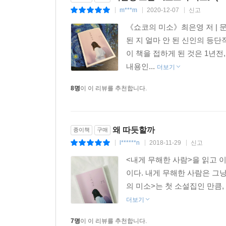
노래」), 우리는 타인을 상상하며 그 자리로 기꺼이
m***m
2020-12-07
신고
|
|
|
최은영은 「먼 곳에서 온 노래」에서, 소은이 가장
노래를 부르든 누구의 노래를 부르든 그 노래는 그
《쇼코의 미소》최은영 저 | 문학
(…) 선배는 호소하지 않았다. 슬픈 노래를 부르면
된 지 얼마 안 된 신인의 등
최은영의 첫 소설집 『쇼코의 미소』를 읽고 나면, 
이 책을 접하게 된 것은 1년전
목소리로 타박타박 담담하게 이어지는 소설들, 서로에
내용인...
더보기
한번 우리를 ‘사람의 자리’로 이끌어가는 소설들.
8명
이 이 리뷰를 추천합니다.
부드럽게 일깨운다.
왜 따듯할까
종이책
구매
★
l******n
2018-11-29
신고
|
|
|
내게 기회를 주신 모든 분들, 아무것도 검증되지 않
<내게 무해한 사람>을 읽고 
않고 오래도록 좋은 글을 쓰는 작가로 살아가고 
이다. 내게 무해한 사람은 그
바라보는 작가가 되고 싶다. 그 길에서 나 또한 두려
의 미소>는 첫 소설집인 만큼,
더보기
7명
이 이 리뷰를 추천합니다.
★ 추천의 말 ★