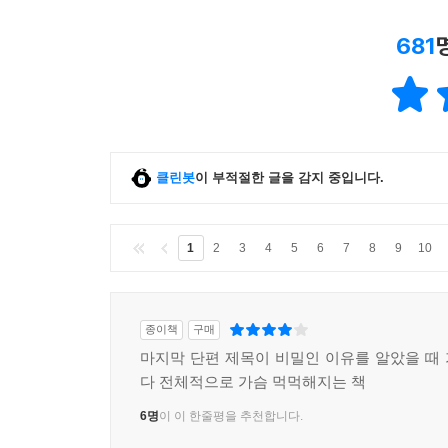
다른 한 점으로 이동했을 뿐이었다. _「한지와 영
681
시간은 지나고 사람들은 떠나고 우리는 다시 혼자가
그 사실을 받아들이지 않으면 기억은 현재를 부식시
할머니는 그렇게 말했었다.
나는 그 말을 언제나 기억한다. _「한지와 영주」
클린봇
이 부적절한 글을 감지 중입니다.
여자는 노인들을 볼 때마다 그런 존경심을 느꼈다.
일들을 겪고도 다시 일어나 밥을 먹고 홀로 길을 
1
2
3
4
5
6
7
8
9
10
종이책
구매
마지막 단편 제목이 비밀인 이유를 알았을 때
다 전체적으로 가슴 먹먹해지는 책
6명
이 이 한줄평을 추천합니다.