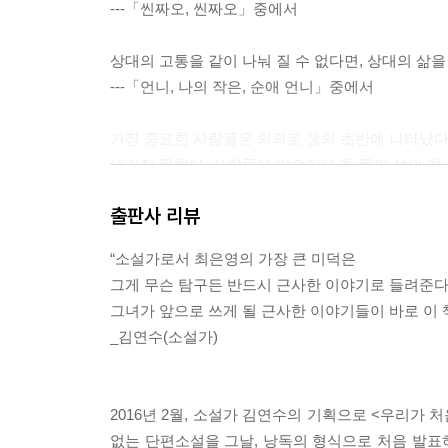
---「씬짜오, 씬짜오」중에서
상대의 고통을 같이 나눠 질 수 없다면, 상대의 삶
---「언니, 나의 작은, 순애 언니」중에서
가장 중요한 사람들은 의외로 생의 초반에 나타났다.
넘기지 못했다. 사람들은 약속이나 한 듯이 생의 한
지 않을 사람들을 만나 같이 계를 하고 부부 동반 
출판사 리뷰
때는 뭘 모르지 않았느냐고 이야기하면서.
---「언니, 나의 작은, 순애 언니」중에서
“소설가로서 최은영의 가장 큰 미덕은
그게 무슨 탐구든 반드시 근사한 이야기로 들려준다
우리는 예의바르게 서로의 눈을 가렸다. 결국 마지막
그녀가 앞으로 쓰게 될 근사한 이야기들이 바로 이 
들의 마지막은 그렇게 깨끗할 수 없었기에 그 이별은
_김연수(소설가)
점으로 이동했을 뿐이었다.
---「한지와 영주」중에서
2016년 2월, 소설가 김연수의 기획으로 <우리가
시간은 지나고 사람들은 떠나고 우리는 다시 혼자가
없는 단편소설을 그날, 낭독의 형식으로 처음 발표하