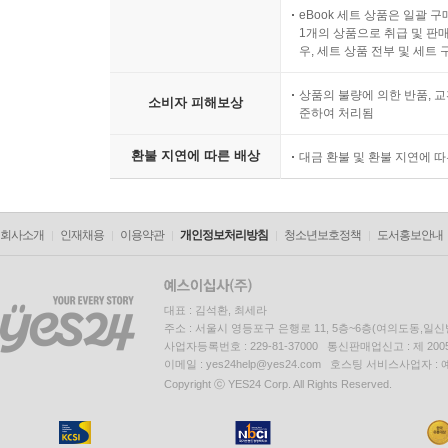
eBook 세트 상품은 일괄 
1개의 상품으로 취급 및 판매
우, 세트 상품 전부 및 세트
상품의 불량에 의한 반품, 교
소비자 피해보상
준하여 처리됨
환불 지연에 따른 배상
대금 환불 및 환불 지연에 
회사소개
인재채용
이용약관
개인정보처리방침
청소년보호정책
도서홍보안내
대표 : 김석환, 최세라
주소 : 서울시 영등포구 은행로 11, 5층~6층(여의도동,일신
사업자등록번호 : 229-81-37000 통신판매업신고 : 제 200
이메일 : yes24help@yes24.com 호스팅 서비스사업자 :
Copyright ⓒ YES24 Corp. All Rights Reserved.