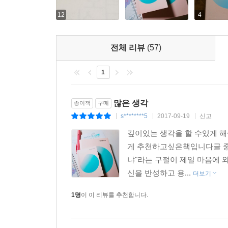
12
4
전체 리뷰
(57)
1
많은 생각
종이책
구매
s********5
2017-09-19
신고
|
|
|
깊이있는 생각을 할 수있게 
게 추천하고싶은책입니다글 중
냐"라는 구절이 제일 마음에 
신을 반성하고 용...
더보기
1명
이 이 리뷰를 추천합니다.