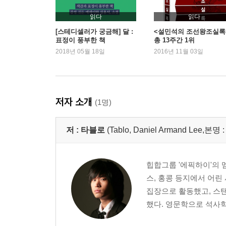
읽다
읽다
[스테디셀러가 궁금해] 달 :
<설민석의 조선왕조실록
표정이 풍부한 책
총 13주간 1위
2018년 05월 18일
2016년 11월 03일
저자 소개
(1명)
저 :
타블로
(Tablo, Daniel Armand Lee,본명
힙합그룹 '에픽하이'의 멤
스, 홍콩 등지에서 어린
집장으로 활동했고, 스
했다. 영문학으로 석사학