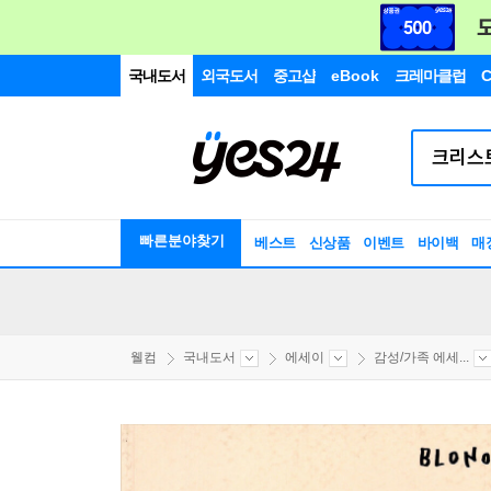
국내도서
외국도서
중고샵
eBook
크레마클럽
C
빠른분야찾기
베스트
신상품
이벤트
바이백
매
웰컴
국내도서
에세이
감성/가족 에세...