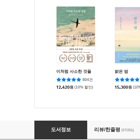
이처럼 사소한 것들
밝은 밤
804건
12,420
원
(10% 할인)
15,300
원
(10
블로노트
도서정보
리뷰/한줄평
(57/251)