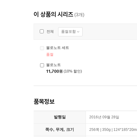
이 상품의 시리즈
(3개)
품절포함
전체
블로노트 세트
품절
블로노트
11,700
원
(10% 할인)
품목정보
발행일
2016년 09월 28일
쪽수, 무게, 크기
256쪽 | 350g | 124*185*20