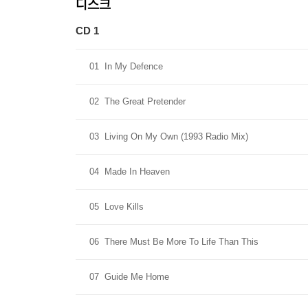
디스크
CD 1
01
In My Defence
02
The Great Pretender
03
Living On My Own (1993 Radio Mix)
04
Made In Heaven
05
Love Kills
06
There Must Be More To Life Than This
07
Guide Me Home