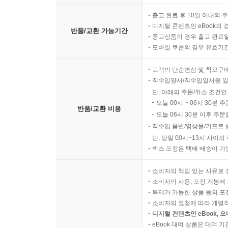
출고 완료 후 10일 이내의 
디지털 콘텐츠인 eBook의 
반품/교환 가능기간
중고상품의 경우 출고 완료일
모바일 쿠폰의 경우 유효기간(
고객의 단순변심 및 착오구
직수입양서/직수입일서중 일
단, 아래의 주문/취소 조건인
오늘 00시 ~ 06시 30분 
반품/교환 비용
오늘 06시 30분 이후 주문
직수입 음반/영상물/기프트 
단, 당일 00시~13시 사이
박스 포장은 택배 배송이 가
소비자의 책임 있는 사유로 
소비자의 사용, 포장 개봉에 
복제가 가능한 상품 등의 포장을 
소비자의 요청에 따라 개별
디지털 컨텐츠인 eBook, 
eBook 대여 상품은 대여 기