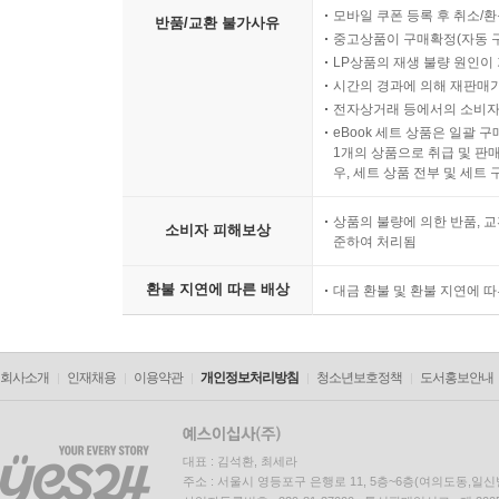
모바일 쿠폰 등록 후 취소/환
반품/교환 불가사유
중고상품이 구매확정(자동 
LP상품의 재생 불량 원인이 기
시간의 경과에 의해 재판매가
전자상거래 등에서의 소비자
eBook 세트 상품은 일괄 
1개의 상품으로 취급 및 판매
우, 세트 상품 전부 및 세트
상품의 불량에 의한 반품, 교
소비자 피해보상
준하여 처리됨
환불 지연에 따른 배상
대금 환불 및 환불 지연에 
회사소개
인재채용
이용약관
개인정보처리방침
청소년보호정책
도서홍보안내
대표 : 김석환, 최세라
주소 : 서울시 영등포구 은행로 11, 5층~6층(여의도동,일신