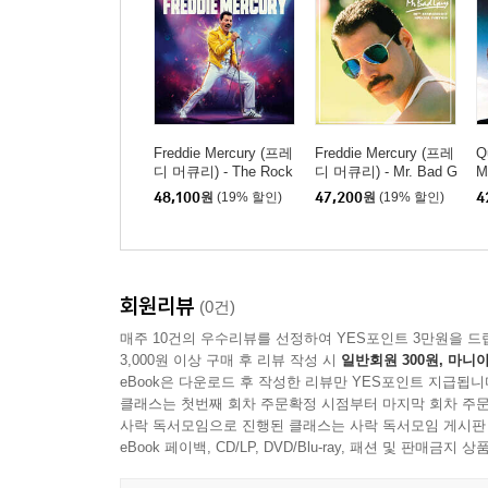
Freddie Mercury (프레
Freddie Mercury (프레
Q
디 머큐리) - The Rock
디 머큐리) - Mr. Bad G
M
N' Roots Of [LP]
uy [그린 컬러 LP]
or
48,100
원
(19% 할인)
47,200
원
(19% 할인)
4
회원리뷰
(0건)
매주 10건의 우수리뷰를 선정하여 YES포인트 3만원을 드
3,000원 이상 구매 후 리뷰 작성 시
일반회원 300원, 마니아
eBook은 다운로드 후 작성한 리뷰만 YES포인트 지급됩니
클래스는 첫번째 회차 주문확정 시점부터 마지막 회차 주문
사락 독서모임으로 진행된 클래스는 사락 독서모임 게시판
eBook 페이백, CD/LP, DVD/Blu-ray, 패션 및 판매금