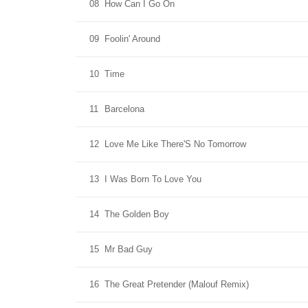
08
How Can I Go On
09
Foolin' Around
10
Time
11
Barcelona
12
Love Me Like There'S No Tomorrow
13
I Was Born To Love You
14
The Golden Boy
15
Mr Bad Guy
16
The Great Pretender (Malouf Remix)