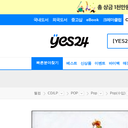
국내도서
외국도서
중고샵
eBook
크레마클럽
C
빠른분야찾기
베스트
신상품
이벤트
바이백
매
웰컴
CD/LP
POP
Pop
Pop(수입)