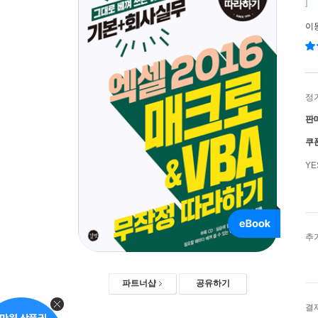
]
이
정
판
쿠
Y
추
파트너샵
공유하기
결