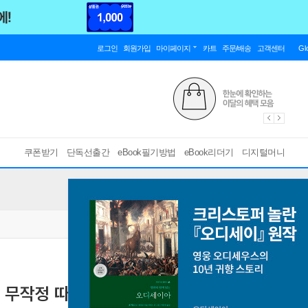
로그인
회원가입
마이페이지
카트
주문/배송
고객센터
Gl
쿠폰받기
단독선출간
eBook필기방법
eBook리더기
디지털머니
] 무작정 따라하기
그대로 베껴 쓰는 VBA 코드
[ EPUB