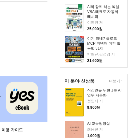
AI와 함께 하는 엑셀
VBA 매크로 자동화
레시피
이영관 저
25,000
원
이게 되네? 클로드
MCP 커넥터 미친 활
용법 31제
박현규,김성경 저
21,600
원
이 분야 신상품
더보기
직장인을 위한 1분 AI
업무 자동화
정민제 저
9,900
원
AI 교육행정실
최웅진 저
ok 이용 가이드
1,000
원