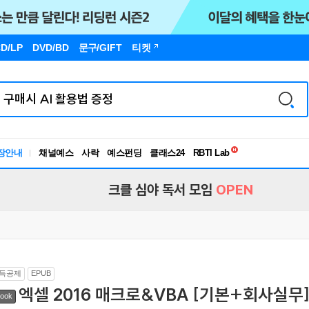
D/LP
DVD/BD
문구
/GIFT
티켓
독서유형검사
RBTI Lab
장안내
채널예스
사락
예스펀딩
클래스24
독서유형검사
크클 심야 독서 모임
OPEN
득공제
EPUB
엑셀 2016 매크로&VBA [기본+회사실무
ook