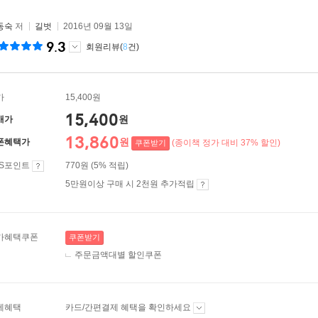
동숙
저
길벗
2016년 09월 13일
9.3
회원리뷰(
8
건)
가
15,400원
15,400
원
매가
13,860
원
폰혜택가
(종이책 정가 대비 37% 할인)
쿠폰받기
ES포인트
770원 (5% 적립)
5만원이상 구매 시 2천원 추가적립
가혜택쿠폰
쿠폰받기
주문금액대별 할인쿠폰
제혜택
카드/간편결제 혜택을 확인하세요