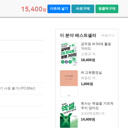
15,400
카트에 넣기
바로구매
원클릭구매
원
이 분야 베스트셀러
더보기
공무원 AI 54제 활용
가이드
소현규 저
18,400
원
AI 교육행정실
최웅진 저
1,000
원
사용 불가) /PC(Mac)
회사는 엑셀을 가르쳐
주지 않아요
쏘피(박성희) 저
14,400
원