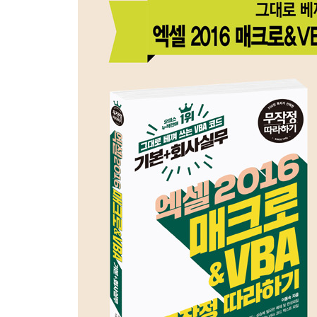
★〈핵심기능〉 02 표 정의하고 활용하기 66
★〈핵심기능〉 03 데이터를 관리할 때의 주의 사항
★〈핵심기능〉 04 다양한 조건 지정해 고급 필터링
〈핵심기능〉 05 효율적인 데이터의 선택 방법 익히
리뷰! 실무 예제 82
핵심! 실무 노트 83
Section 03 VB 편집기 창과 VBA 용어 익히기
〈핵심기능〉 01 VB 편집기 창의 표시 방법과 구성
〈실무예제〉 02 편리하게 VB 편집기 창 사용하기 
★〈핵심기능〉 03 VBA 코드의 기본 규칙과 [직접 
★〈핵심기능〉 04 핵심 VBA 용어 익히기 100
★〈실무예제〉 05 모듈 삽입해 직접 매크로 작성하기
★〈실무예제〉 06 시트명을 반환하는 사용자 정의 
★〈실무예제〉 07 절대 참조와 상대 참조 이용해 매
〈실무예제〉 08 한 단계씩 매크로 실행해 실행 과정
〈실무예제〉 09 매크로 코드를 보호하기 위해 암호 