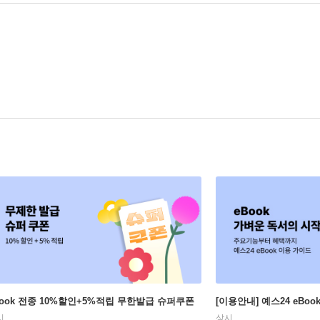
Book 전종 10%할인+5%적립 무한발급 슈퍼쿠폰
[이용안내] 예스24 eBo
시
상시