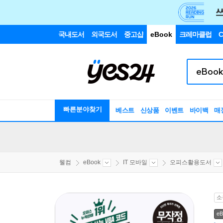
국내도서
외국도서
중고샵
eBook
크레마클럽
C
빠른분야찾기
베스트
신상품
이벤트
바이백
매
웰컴
eBook
IT 모바일
오피스활용도서
소
eB