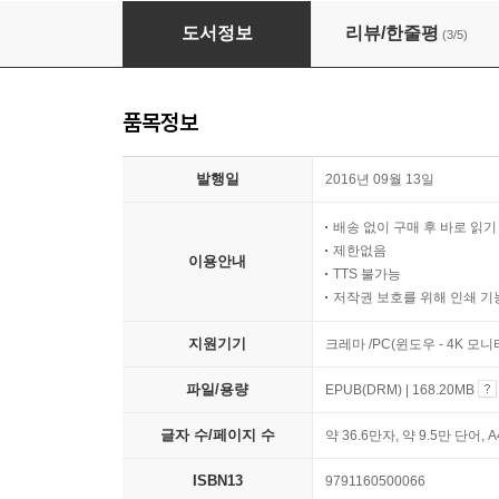
엑셀 2016 매크로&VBA [기본+회사실무] 무작
도서정보
리뷰/한줄평
(3/5)
품목정보
발행일
2016년 09월 13일
배송 없이 구매 후 바로 읽
제한없음
이용안내
TTS 불가능
저작권 보호를 위해 인쇄 기
지원기기
크레마 /PC(윈도우 - 4K 모
파일/용량
EPUB(DRM) | 168.20MB
글자 수/페이지 수
약 36.6만자, 약 9.5만 단어, 
ISBN13
9791160500066