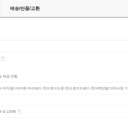
정 따라하기
배송/반품/교환
기
능 제공 안함
니터 미지원) /아이폰 /아이패드 /안드로이드폰 /안드로이드패드 /전자책단말기(저사양 기기 
A4 약 229쪽