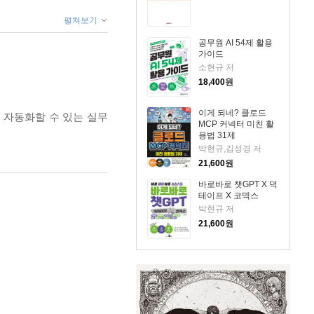
펼쳐보기
공무원 AI 54제 활용
가이드
소현규 저
18,400
원
이게 되네? 클로드
 자동화할 수 있는 실무
MCP 커넥터 미친 활
용법 31제
박현규,김성경 저
21,600
원
바로바로 챗GPT X 덕
테이프 X 코덱스
박현규 저
21,600
원