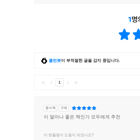
영감으로 가득한 이 책은 우리에게 있는 믿을 수
외부세계와 연결할 때 얻게 되는 것이다. 두 저자가
1
명
신뢰와 신의를 끌어낼 수 있는가에 대한 핵심을 두
- 존 사이페르트, 오길비 앤드 매더 북미 지부 회장 
우리가 연결되어야 창조가 이루어지고, 관계를 맺는
사려 깊은 관찰과 예리한 조언, 굉장한 이야기들이 넘
클린봇
이 부적절한 글을 감지 중입니다.
-조슈아 울프 셍크, 『둘의 힘Powers of Two』 저자
『연결지능』은 보기 드문 책이다. 오늘날과 같
1
리더들은 이를 적용해 어떻게 전략을 세우고 실
자극제이기도 하다. 인간의 생태계가 지닌 탁월한 
- 요한 오리크, 에이티커니 총괄 파트너 및 회장
종이책
구매
이 얼마나 좋은 책인가 모두에게 추천
우리 각각의 재능과 자질을 세상 사람들과 연결하
만드는 데 가장 강력한 자산 중 하나로 활용할 수 있
이 한줄평이 도움이 되었나요?
- 헬렌 게일, M.D., M.P.H, 미 대외구제협회 케어 회