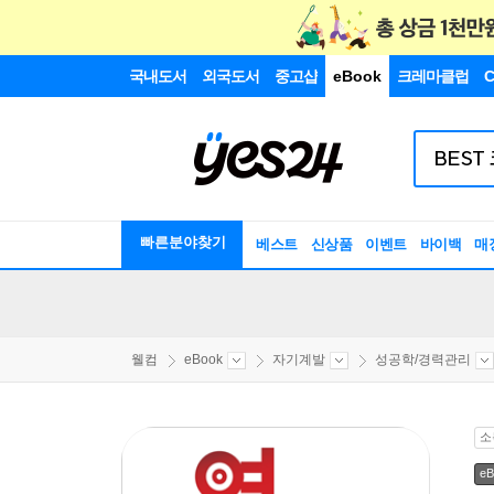
국내도서
외국도서
중고샵
eBook
크레마클럽
C
빠른분야찾기
베스트
신상품
이벤트
바이백
매
웰컴
eBook
자기계발
성공학/경력관리
소
eB