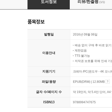
도서정보
리뷰/한줄평
(1/1)
품목정보
발행일
2016년 09월 06일
배송 없이 구매 후 바로 읽
제한없음
이용안내
TTS 불가능
저작권 보호를 위해 인쇄 기
지원기기
크레마 /PC(윈도우 - 4K 모
파일/용량
EPUB(DRM) | 12.80MB
글자 수/페이지 수
약 19만자, 약 5.4만 단어, A4
ISBN13
9788994747675