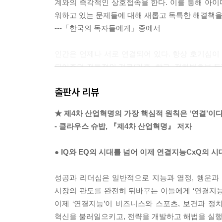
계와의 즉각적인 상호접속을 한다. 이를 통해 아이디
워하고 있는 문제들에 대해 새롭고 독특한 해결책을
---「한국의 독자들에게」중에서
인간은 언제나 서로 연결되어 있다. 항상 호기심이
되어주던 전통적인 경로(가족, 학교, 전화번호부 등
양한 배경을 지닌 많은 사람이 방대한 아이디어와 정
출판사 리뷰
연결지능의 본질이 대중적이라는 점이다.
이 책에서 다루고자 하는 주제 중 하나는 어떻게 이
★ 제4차 산업혁명의 가장 핵심적 원칙은 ‘연결’이
떻게 훨씬 더 빨리 정돈해낼 수 있을까? 어떻게
- 클라우스 슈밥, 『제4차 산업혁명』 저자
거대한 오락적 요소들을 극복하여 좀 더 높은 목적
성의 본질을 꿰뚫어 우리가 가고자 하는 곳에 이를 
● IQ와 EQ의 시대를 넘어 이제 연결지능CxQ의 
---「CHAPTER 01 거대한 물결」중에서
성공과 리더십은 일반적으로 지능과 열정, 행운과
연결지능은 르네상스 시대의 피렌체만큼 유서가 깊
시장의 판도를 완전히 뒤바꾸는 이들에게 ‘연결지능
을 받고 많은 경험을 할 수 있었다. 이 덕분에 역사
이제 ‘연결지능’이 비즈니스와 스포츠, 보건과 정
유명한 그림뿐 아니라 수많은 발명품, 인간 해부학,
혁신을 불러일으키고, 전략을 개발하고 해법을 실
은 지구의 암반층이 서로 어떻게 영향을 끼치며 움