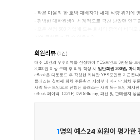
의하고 다듬는 것은 고사하고 그 이론에 이름을 붙이
- 작은 마을의 한 호박 재배자가 세계 식량 위기에 
연결지능은 커다란 비전이나 희망이 있다면 적은 액
- 평범한 대학원생이 세계적으로 극찬 받았던 연구
00년 후의 미래에 1,000파운드를 내어놓은 벤저민
- 포춘 선정 500 기업에 드는 회사의 중역이 비
차별 정책 아파르트헤이트에 얽매인 노예나 다름없
기업 문화를 바꿀 수 있을까?
어날 수 있는 하나의 길을 개척해, 완벽하진 않더라
- 힙합 뮤지션이 국제적인 행복 운동을 일으키는 것
---「CHAPTER 02 연결지능의 기원」중에서
회원리뷰
- 과학자가 가상현실 게임을 이용해 화상 피해자들의
(1건)
매주 10건의 우수리뷰를 선정하여 YES포인트 3만원을 드
용기는 용기를 통해 굳건해진다. 어떤 외부적 압
3,000원 이상 구매 후 리뷰 작성 시
일반회원 300원, 마니아
이 모든 것이 ‘가능’하다. 『연결지능』은 세계를 
혼란을 완전히 뒤바꿀 강력한 해결책과 연결될 수 있
eBook은 다운로드 후 작성한 리뷰만 YES포인트 지급됩니
최근 스탠퍼드 대학교를 졸업하고 컨설팅 전문업체 
클래스는 첫번째 회차 주문확정 시점부터 마지막 회차 주문
● 평범한 사람들의 아주 특별한 이야기
사락 독서모임으로 진행된 클래스는 사락 독서모임 게시판
입었다는 소식을 듣게 된다. 소녀의 이름은 말랄라 
eBook 페이백, CD/LP, DVD/Blu-ray, 패션 및 판매금
전개했다.
이 책은 ‘연결지능’을 발휘하여 그 어떤 시대보다 
시자는 스탠포드대 학부생일 때 말랄라가 다른 학
결정적 자질을 발달시킴으로써 누구나 자신의 잠재력
만났다. 시자는 그 캠프를 이렇게 설명했다. “그 
그렇기에 두 저자는 독자들이 현실에서 연결지능을
단체 탈레반이 실제로 여자아이들이 학교에 다니지
있도록 검사지를 제공하고, 현실에 어떻게 적용할 
1
명의 예스24 회원이 평가한
해 무언가를 깨우칠 기회이기도 했습니다”.15
연결지능은 각박한 현실에 갇혀 꿈을 잃고 방황하는
---「CHAPTER 05 용기는 용기를 통해 굳건해진