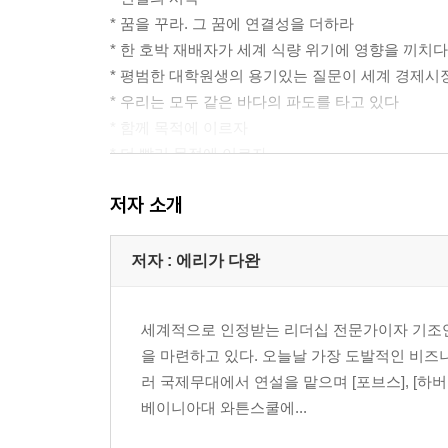
* 꿈을 꾸라. 그 꿈에 연결성을 더하라
* 한 호박 재배자가 세계 식량 위기에 영향을 끼치다
* 평범한 대학원생의 용기있는 질문이 세계 경제시
* 우리는 모두 같은 바다의 파도를 타고 있다
* 함께 목적에 이르자
* 더 빨리 목적에 이르자
CHAPTER 04 영리하게 연결하라
저자 소개
CHAPTER 05 용기는 용기를 통해 굳건해진다
CHAPTER 06 연결하라! 그리고 변화시켜라
CHAPTER 07 문제 해결 그리고 놀이의 힘
저자 : 에리가 다완
CHAPTER 08 다름의 힘
CHAPTER 09 무엇이 가능할지 새롭게 상상하며
세계적으로 인정받는 리더십 전문가이자 기조연
CHAPTER 10 반가운 소식
을 마련하고 있다. 오늘날 가장 도발적인 비즈
러 국제무대에서 연설을 맡으며 [포브스], [하버
3부 당신의 연결지능을 발견하라
베이니아대 와튼스쿨에...
- 연결지능 천재로 거듭나는 법 -
* 다섯 가지 연결지능 자질 5C