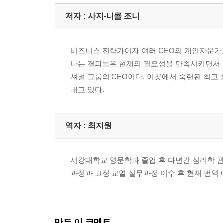
* 연결지능 역할 모델
저자 : 사지-니콜 조니
* 연결지능 워크플랜
* 연결지능 관리자 가이드
* 나의 연결지능 지수는?
비즈니스 전략가이자 여러 CEO의 개인자문가로
* 연결지능 오리엔테이션
나는 결과들은 현재의 필요성을 만족시키면서 
* 연결지능 독서토론 가이드
셔널 그룹의 CEO이다. 이곳에서 숙련된 최고 
* 연결지능 개요
내고 있다.
참고문헌
역자 : 최지원
서강대학교 영문학과 졸업 후 다년간 심리학 
과정과 교정 교열 실무과정 이수 후 현재 번역
만든 이 코멘트