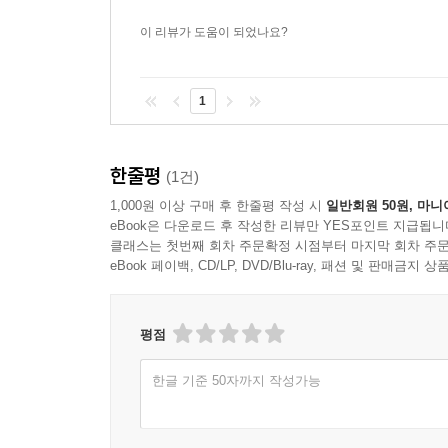
이 세상에는 우리가 해야 할 크고 중요한 일들이
『연결지능』은 우리가 다른 사람들과 연결될 때 발
이 리뷰가 도움이 되었나요?
찬 꿈과 대결하고 싶어질 뿐 아니라, 그 꿈을 이루기
- 마리아 아이텔, 나이키 재단 설립 회장 및 CEO
1
좋은 리더는 이미 알고 있는 것 외에, 새로운 전문
당신의 네트워크를 최대한 활용해 변화와 의미를 
한줄평
(1건)
- 베스 콤스톡, GE 최고마케팅책임자
1,000원 이상 구매 후 한줄평 작성 시
일반회원 50원, 마니
eBook은 다운로드 후 작성한 리뷰만 YES포인트 지급됩니
상호연계성이 증가하면서 답하기 어려운 질문을 던
클래스는 첫번째 회차 주문확정 시점부터 마지막 회차 주문
따라 엄청난 결과가 따른다는 점뿐 아니라 세계의
eBook 페이백, CD/LP, DVD/Blu-ray, 패션 및 판매금
우리가 꿈꾸는 세상을 창조하도록 영감을 주며 자극한
- 재클린 노보그라츠, 어큐먼 펀드 CEO, 『블루 
평점
소셜시대의 혁신은 사람들과 아이디어, 그리고 여
한글 기준 50자까지 작성가능
힘을 집중 조명한다.
- 닐로퍼 머천트, 『#소셜시대에 가치를 창출하는 11가지 법칙 1