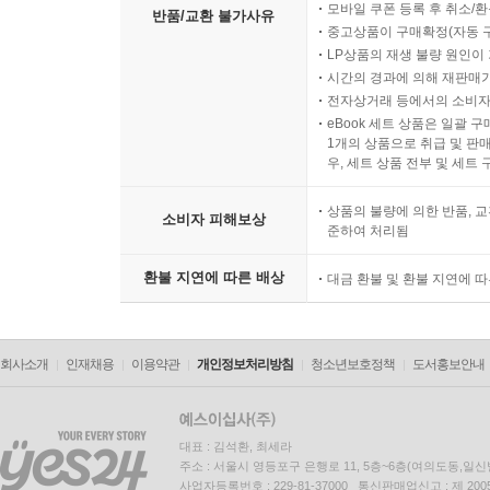
모바일 쿠폰 등록 후 취소/환
반품/교환 불가사유
중고상품이 구매확정(자동 
LP상품의 재생 불량 원인이 기
시간의 경과에 의해 재판매가
전자상거래 등에서의 소비자
eBook 세트 상품은 일괄 
1개의 상품으로 취급 및 판매
우, 세트 상품 전부 및 세트
상품의 불량에 의한 반품, 교
소비자 피해보상
준하여 처리됨
환불 지연에 따른 배상
대금 환불 및 환불 지연에 
회사소개
인재채용
이용약관
개인정보처리방침
청소년보호정책
도서홍보안내
대표 : 김석환, 최세라
주소 : 서울시 영등포구 은행로 11, 5층~6층(여의도동,일신
사업자등록번호 : 229-81-37000 통신판매업신고 : 제 200