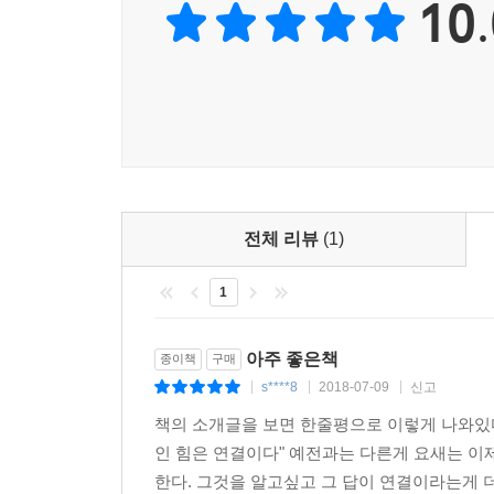
10.
강력한 힘이다. 당신이 누구고 어디에 살며 무슨 일
믹 피어스의 영리한 디자인 덕분에 이스트 게이트 
추천사
전에도 커다란 경제적 이익이 발생되어, 이스트 게이
그의 디자인 과정은 연결지능에 대한 세 가지 중요한
에리카와 사지-니콜은 누구나 상호연계성의 힘으
현대적이고 환경친화적인 건물을 만들어야 했지만 
글로벌쉐이퍼 중 한 사람인 에리카가 독자들에게
까?” 하고 물었다. 만약 자연이, 특히 흰개미가 어
느낀다. 제4차 산업혁명의 가장 핵심적 원칙은 ‘연결
“그렇다”라는 답이 들려온다. 이 일은 환경에, 짐
- 클라우스 슈밥, 세계경제포럼 창립자 및 회장, 『
은 사람에게 의미가 있는 것이었다.
전체 리뷰
(1)
『연결지능』은 새로운 물결을 타고 있는 이 시대
---「CHAPTER 09 무엇이 가능할지 새롭게 상상하며」중
1
의미 있는 관계를 구축하고 대담한 목표를 이뤄낼 
- 애덤 그랜트, 와튼스쿨 교수, 뉴욕타임스 베스
아주 좋은책
종이책
구매
기회는 당신이 상상하는 것보다 훨씬 더 크다. 얼굴
s****8
2018-07-09
신고
|
|
|
중요한 기회다.
책의 소개글을 보면 한줄평으로 이렇게 나와있다
- 세스 고딘, 『보랏빛 소가 온다』 저자
인 힘은 연결이다" 예전과는 다른게 요새는 
한다. 그것을 알고싶고 그 답이 연결이라는게 더