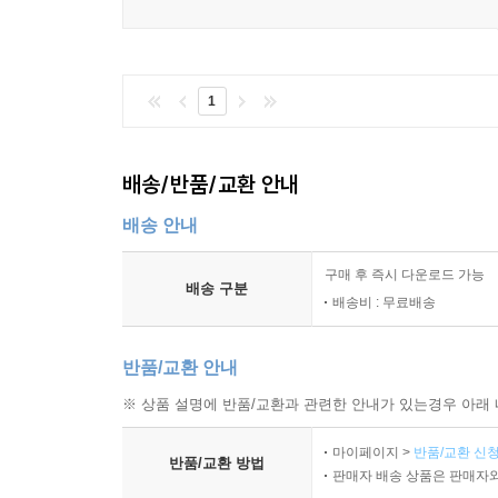
미래의 비즈니스 성공을 위해서는 변화하는 근무 환
반향을 불러일으키는 접근방식은 그 밖의 직원들에
1
관계 맺음으로써 돌파구를 얻고 미래를 향해 성장
미래에 그러한 사람이 되려는 열망을 품은 사람이라면
- 존 모팟, 딜로이트 컨설팅 LLP 회장 및 CEO
배송/반품/교환 안내
연결고리를 맺는 것은 난제를 돌파해 결실을 얻고자 
배송 안내
가슴 속에 원대한 목적을 품은 이를 위한 필독서다.
구매 후 즉시 다운로드 가능
- 샐리 크로첵, 엘레베이트 네트워크 회장
배송 구분
배송비 : 무료배송
『연결지능』은 동기를 부여하는 풍부한 이야기를 
탈바꿈시키는 데 도움이 되는 실제적 체계를 제공한다
반품/교환 안내
- 스콧 거버, 젊은 기업가 협회 CEO
※ 상품 설명에 반품/교환과 관련한 안내가 있는경우 아래 
연결지능은 이 시대에 적합하고 중요한 개념으로,
마이페이지 >
반품/교환 신청
반품/교환 방법
판매자 배송 상품은 판매자와
알고 있는 것을 서로 통합해 혁신적인 해법을 창출할