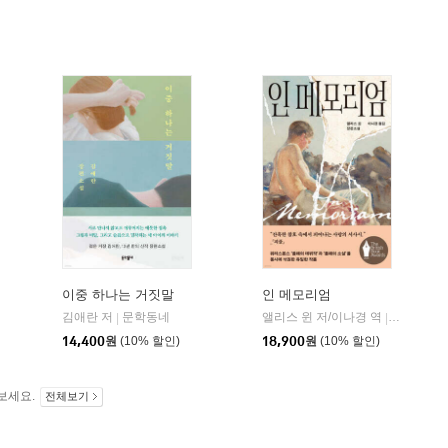
이중 하나는 거짓말
인 메모리엄
김애란 저
문학동네
앨리스 윈 저/이나경 역
다산책방
|
|
14,400
원
(10% 할인)
18,900
원
(10% 할인)
보세요.
전체보기