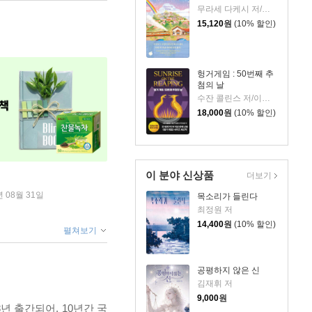
무라세 다케시 저/김지연 역
15,120
원
(10% 할인)
헝거게임 : 50번째 추
첨의 날
수잔 콜린스 저/이원열 역
18,000
원
(10% 할인)
이 분야 신상품
더보기
년 08월 31일
목소리가 들린다
최정원 저
14,400
원
(10% 할인)
펼쳐보기
공평하지 않은 신
김재휘 저
9,000
원
 출간되어, 10년간 국