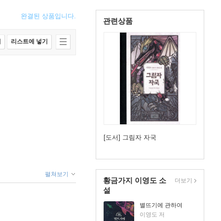
완결된 상품입니다.
관련상품
매
리스트에 넣기
[도서] 그림자 자국
펼쳐보기
황금가지 이영도 소
더보기
설
별뜨기에 관하여
이영도 저