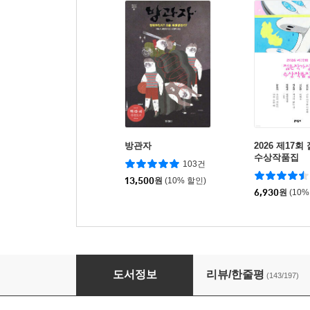
방관자
2026 제17
수상작품집
103건
13,500
원
(10% 할인)
6,930
원
(10%
드래곤 라자 1
도서정보
리뷰/한줄평
(143/197)