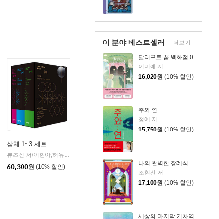
이 분야 베스트셀러
더보기
달러구트 꿈 백화점 0
이미예 저
16,020
원
(10% 할인)
주와 연
청예 저
15,750
원
(10% 할인)
삼체 1~3 세트
류츠신 저/이현아,허유영 공역
자음과모음
|
나의 완벽한 장례식
60,300
원
(10% 할인)
조현선 저
17,100
원
(10% 할인)
세상의 마지막 기차역