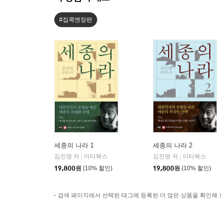
#집콕엔장편
세종의 나라 1
세종의 나라 2
김진명 저
이타북스
김진명 저
이타북스
|
|
19,800
원
(10% 할인)
19,800
원
(10% 할인)
검색 페이지에서 선택된 태그에 등록된 더 많은 상품을 확인해 