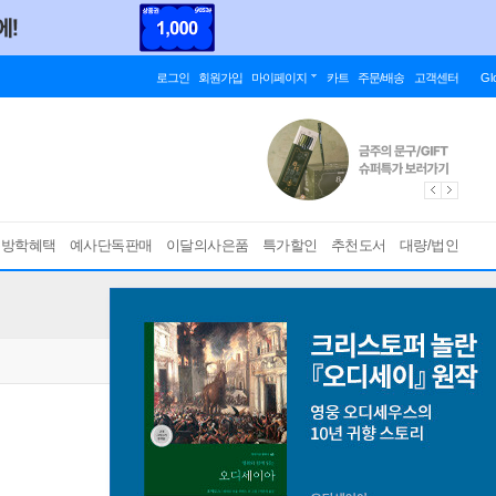
로그인
회원가입
마이페이지
카트
주문/배송
고객센터
Gl
름방학혜택
예사단독판매
이달의사은품
특가할인
추천도서
대량/법인