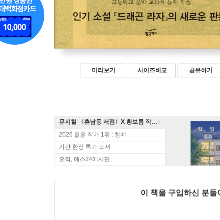
미리보기
사이즈비교
공유하기
뮤지컬 〈휴남동 서점〉X 황보름 작가 북토크
2026 젊은 작가 1위 : 청예
기간 한정 특가 도서
오직, 예스24에서만
이 책을 구입하신 분