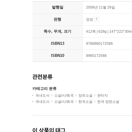
발행일
2008년 11월 26일
판형
양장
쪽수, 무게, 크기
412쪽 | 628g | 147*222*30
ISBN13
9788960172586
ISBN10
8960172588
관련분류
카테고리 분류
국내도서
소설/시/희곡
장르소설
판타지
국내도서
소설/시/희곡
한국소설
한국 장편소설
이 상품의 태그