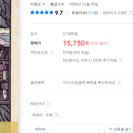
이영도
저
황금가지
2008년 11월 26일
9.7
회원리뷰(
340
건)
판매지수 2,682
정가
17,500원
15,750
원
판매가
(10% 할인)
YES포인트
870원 (5% 적립)
5만원이상 구매 시 2천원 추가적립
결제혜택
카드/간편결제 혜택을 확인하세요
배송안내
배송비 : 무료
eBook
이 상품을 팔기