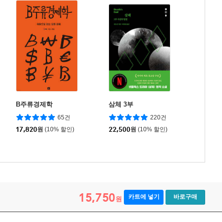
B주류경제학
삼체 3부
65건
220건
17,820
원
(10% 할인)
22,500
원
(10% 할인)
15,750
카트에 넣기
바로구매
원