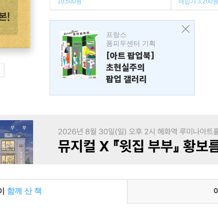
10,500원
매입가 3,200
프랑스
퐁피두센터 기획
[아트 팝업북]
초현실주의
팝업 갤러리
들이
함께 산 책