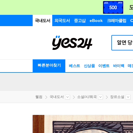
국내도서
외국도서
중고샵
eBook
크레마클럽
C
빠른분야찾기
베스트
신상품
이벤트
바이백
매
웰컴
국내도서
소설/시/희곡
장르소설