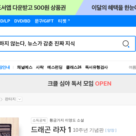
D/LP
DVD/BD
문구
/GIFT
티켓
장안내
채널예스
사락
예스펀딩
클래스24
독서유형검사
여
RBTI Lab
독서유형검사
크클 심야 독서 모임
OPEN
판타지
황금가지 이영도 소설
소득공제
드래곤 라자 1
10주년 기념판
[ 양장 ]