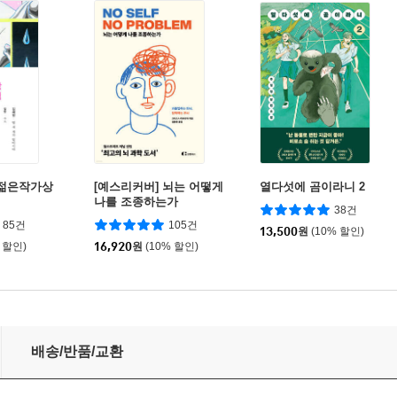
회 젊은작가상
[예스리커버] 뇌는 어떻게
열다섯에 곰이라니 2
나를 조종하는가
38건
85건
105건
13,500
원
(10% 할인)
 할인)
16,920
원
(10% 할인)
배송/반품/교환