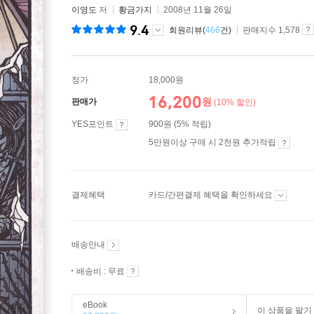
이영도
저
황금가지
2008년 11월 26일
9.4
회원리뷰(
466
건)
판매지수 1,578
정가
18,000원
16,200
원
판매가
(10% 할인)
YES포인트
900원 (5% 적립)
5만원이상 구매 시 2천원 추가적립
결제혜택
카드/간편결제 혜택을 확인하세요
배송안내
배송비 : 무료
eBook
이 상품을 팔기