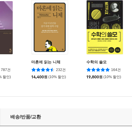
마흔에 읽는 니체
수학의 쓸모
787건
232건
164건
% 할인)
14,400
원
(10% 할인)
19,800
원
(10% 할인)
배송/반품/교환