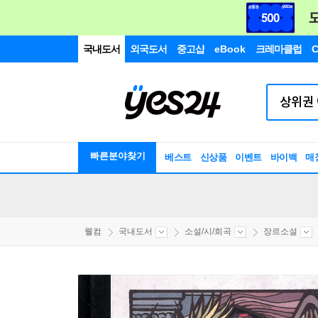
국내도서
외국도서
중고샵
eBook
크레마클럽
C
빠른분야찾기
베스트
신상품
이벤트
바이백
매
웰컴
국내도서
소설/시/희곡
장르소설