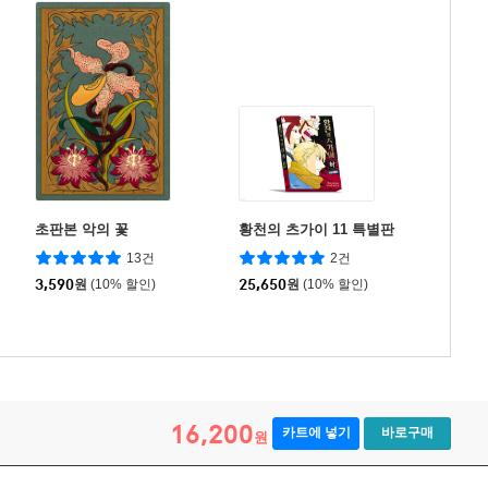
초판본 악의 꽃
황천의 츠가이 11 특별판
13건
2건
3,590
원
(10% 할인)
25,650
원
(10% 할인)
16,200
카트에 넣기
바로구매
원