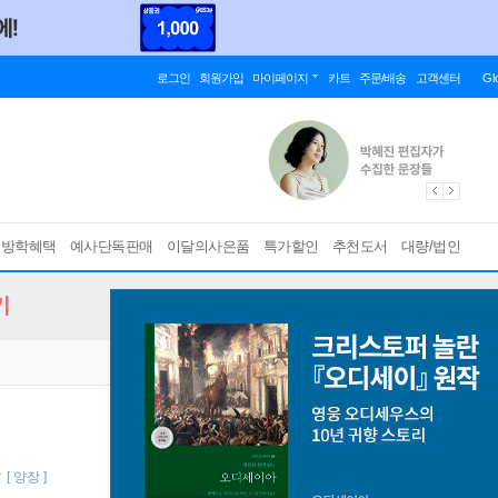
로그인
회원가입
마이페이지
카트
주문/배송
고객센터
Gl
름방학혜택
예사단독판매
이달의사은품
특가할인
추천도서
대량/법인
기
작
[ 양장 ]