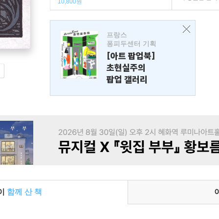
10,800원
프랑스
퐁피두센터 기획
[아트 팝업북]
초현실주의
팝업 갤러리
들이
함께 산 책