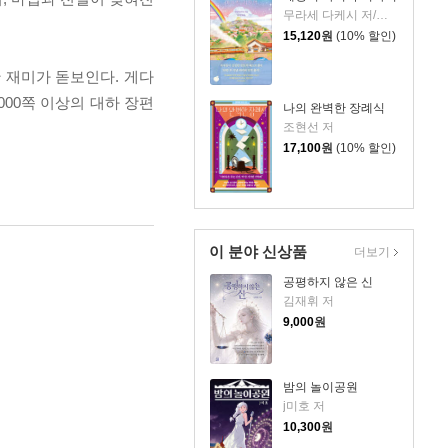
무라세 다케시 저/김지연 역
15,120
원
(10% 할인)
 재미가 돋보인다. 게다
00쪽 이상의 대하 장편
나의 완벽한 장례식
조현선 저
17,100
원
(10% 할인)
이 분야 신상품
더보기
공평하지 않은 신
김재휘 저
9,000
원
밤의 놀이공원
j미호 저
10,300
원