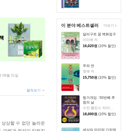
이 분야 베스트셀러
더보기
달러구트 꿈 백화점 0
이미예 저
16,020
원
(10% 할인)
주와 연
청예 저
년 08월 31일
15,750
원
(10% 할인)
펼쳐보기
헝거게임 : 50번째 추
첨의 날
수잔 콜린스 저/이원열 역
18,000
원
(10% 할인)
 상상할 수 없던 놀라운
세상의 마지막 기차역
, 마법과 전설이 잊혀진