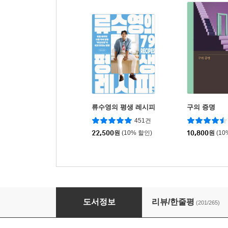
류수영의 평생 레시피
구의 증명
451건
22,500
원
(10% 할인)
10,800
원
(10
그림자 자국
도서정보
리뷰/한줄평
(201/265)