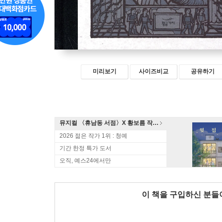
미리보기
사이즈비교
공유하기
뮤지컬 〈휴남동 서점〉X 황보름 작가 북토크
2026 젊은 작가 1위 : 청예
기간 한정 특가 도서
오직, 예스24에서만
이 책을 구입하신 분