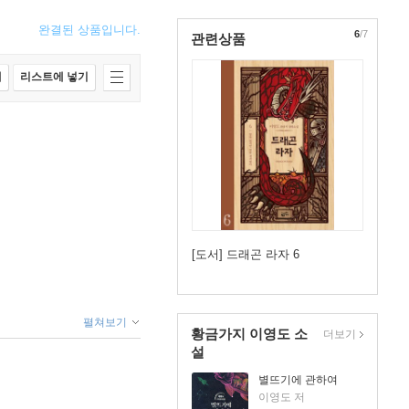
완결된 상품입니다.
6
/7
관련상품
매
리스트에 넣기
[도서] 드래곤 라자 6
펼쳐보기
황금가지 이영도 소
더보기
설
별뜨기에 관하여
이영도 저