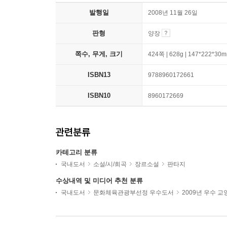
발행일
2008년 11월 26일
판형
양장
쪽수, 무게, 크기
424쪽 | 628g | 147*222*30
ISBN13
9788960172661
ISBN10
8960172669
관련분류
카테고리 분류
국내도서
소설/시/희곡
장르소설
판타지
수상내역 및 미디어 추천 분류
국내도서
문화체육관광부선정 우수도서
2009년 우수 