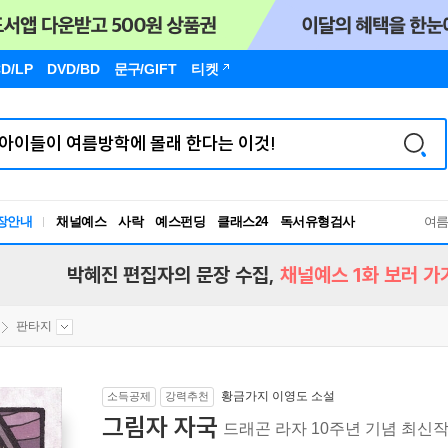
D/LP
DVD/BD
문구
/GIFT
티켓
장안내
채널예스
사락
예스펀딩
클래스24
독서유형검사
여
RBTI Lab
독서유형검사
박혜진 편집자의 문장 수집,
채널예스 1화 보러 가
판타지
황금가지 이영도 소설
소득공제
강력추천
그림자 자국
드래곤 라자 10주년 기념 최신