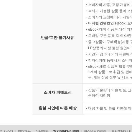
소비자의 사용, 포장 개봉에 
복제가 가능한 상품 등의 포장을 
소비자의 요청에 따라 개별
디지털 컨텐츠인 eBook, 
eBook 대여 상품은 대여 기
모바일 쿠폰 등록 후 취소/환
반품/교환 불가사유
중고상품이 구매확정(자동 
LP상품의 재생 불량 원인이 기
시간의 경과에 의해 재판매가
전자상거래 등에서의 소비자
eBook 세트 상품은 일괄 
1개의 상품으로 취급 및 판매
우, 세트 상품 전부 및 세트
상품의 불량에 의한 반품, 교
소비자 피해보상
준하여 처리됨
환불 지연에 따른 배상
대금 환불 및 환불 지연에 
회사소개
인재채용
이용약관
개인정보처리방침
청소년보호정책
도서홍보안내