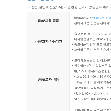
※ 상품 설명에 반품/교환과 관련한 안내가 있는경우 아래 
마이페이지 >
반품/교환 신청
반품/교환 방법
판매자 배송 상품은 판매자와
출고 완료 후 10일 이내의 
디지털 콘텐츠인 eBook의 
반품/교환 가능기간
중고상품의 경우 출고 완료일
모바일 쿠폰의 경우 유효기간(
고객의 단순변심 및 착오구
직수입양서/직수입일서중 일
단, 아래의 주문/취소 조건인
오늘 00시 ~ 06시 30분 
반품/교환 비용
오늘 06시 30분 이후 주문
직수입 음반/영상물/기프트 
단, 당일 00시~13시 사이
박스 포장은 택배 배송이 가
소비자의 책임 있는 사유로 