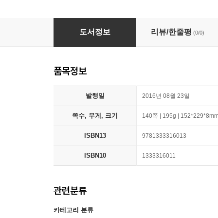
The Future of the Railroads: Historic and Ec
도서정보
리뷰/한줄평
(0/0)
품목정보
발행일
2016년 08월 23일
쪽수, 무게, 크기
140쪽 | 195g | 152*229*8m
ISBN13
9781333316013
ISBN10
1333316011
관련분류
카테고리 분류