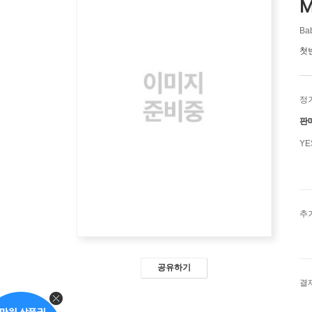
M
Ba
첫
정
판
Y
추
공유하기
결