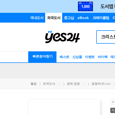
국내도서
외국도서
중고샵
eBook
크레마클럽
C
빠른분야찾기
베스트
신상품
이벤트
바이백
매
웰컴
외국도서
경제 경영
경영/비즈니스
소
직