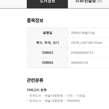
도서정보
리뷰/한줄평
(0/0)
품목정보
발행일
2008년 08월 01일
쪽수, 무게, 크기
252쪽 | 246*298*20mm
ISBN13
9783836504713
ISBN10
3836504715
관련분류
카테고리 분류
외국도서
예술 대중문화
사진
사진집
외국도서
예술 대중문화
[Taschen]