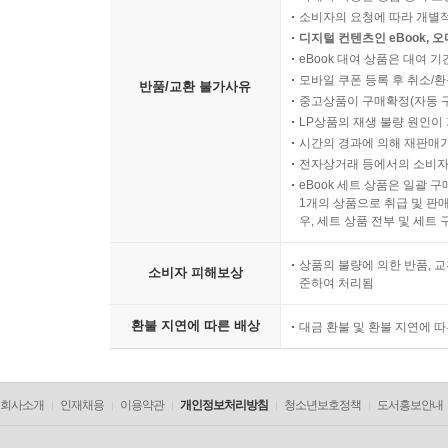
소비자의 요청에 따라 개별
디지털 컨텐츠인 eBook, 
eBook 대여 상품은 대여 기
모바일 쿠폰 등록 후 취소/환
반품/교환 불가사유
중고상품이 구매확정(자동 
LP상품의 재생 불량 원인이 기
시간의 경과에 의해 재판매가
전자상거래 등에서의 소비자
eBook 세트 상품은 일괄 
1개의 상품으로 취급 및 판매
우, 세트 상품 전부 및 세트
상품의 불량에 의한 반품, 교
소비자 피해보상
준하여 처리됨
환불 지연에 따른 배상
대금 환불 및 환불 지연에 
회사소개
인재채용
이용약관
개인정보처리방침
청소년보호정책
도서홍보안내