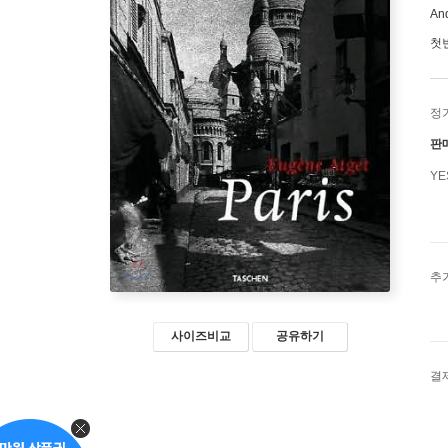
An
첫
정
판
Y
추
사이즈비교
공유하기
결