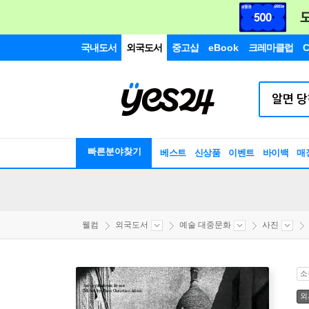
국내도서
외국도서
중고샵
eBook
크레마클럽
C
빠른분야찾기
베스트
신상품
이벤트
바이백
매
웰컴
외국도서
예술 대중문화
사진
소
외