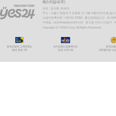
대표 : 김석환, 최세라
주소 : 서울시 영등포구 은행로 11, 5층~6층(여의도동,일신
사업자등록번호 : 229-81-37000 통신판매업신고 : 제 200
이메일 : yes24help@yes24.com 호스팅 서비스사업자 :
Copyright ⓒ YES24 Corp. All Rights Reserved.