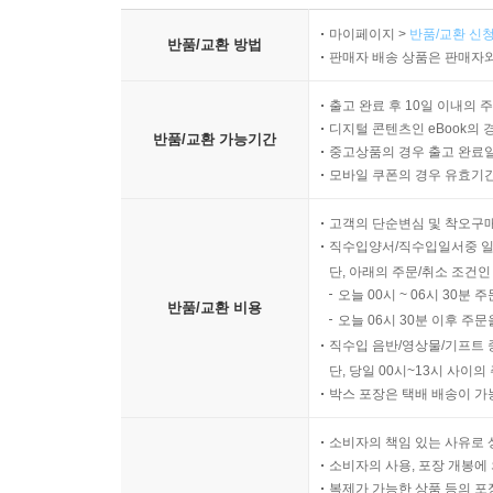
마이페이지 >
반품/교환 신청
반품/교환 방법
판매자 배송 상품은 판매자와
출고 완료 후 10일 이내의 
디지털 콘텐츠인 eBook의 
반품/교환 가능기간
중고상품의 경우 출고 완료일
모바일 쿠폰의 경우 유효기간(
고객의 단순변심 및 착오구
직수입양서/직수입일서중 일
단, 아래의 주문/취소 조건인
오늘 00시 ~ 06시 30분 
반품/교환 비용
오늘 06시 30분 이후 주문
직수입 음반/영상물/기프트 
단, 당일 00시~13시 사이
박스 포장은 택배 배송이 가
소비자의 책임 있는 사유로 
소비자의 사용, 포장 개봉에 
복제가 가능한 상품 등의 포장을 