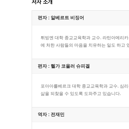
저자 소개
종교의 본질을 알면 더 넓은 시각으로 세상을 이해
2005년 통계청 조사에 의하면 우리나라 인구의 2
학교에서는 1학년의 경우 한 교실 학생의 90%
편자 : 알베르트 비징어
친구들을 만나는 생활의 공간인 것이지요. 그러한 
던져볼 기회를 만들어주어야 합니다. 그 속에서 믿음
튀빙엔 대학 종교교육학과 교수. 라틴아메리카
“종교는 싸움이 아니라 평화를 위한 것이에요.”
에 처한 사람들의 마음을 치유하는 일도 하고 
“종교가 다양한 것은 사람들이 다양한 것과 관련이 
저자들은 대부분 대학에서 학생들을 가르치고 있으
각자의 방식으로 종교에 대해 이야기하는 이 책은
편자 : 헬가 코올러 슈피겔
위해서는 때로 고통도 감수해야 하고, “미안해요.
신앙인은 다른 사람의 도움 요청을 바로 알아차리고
포아아를베르크 대학 종교교육학과 교수. 심리
어린이를 위한 인문 시리즈 종교 이야기
삶을 되찾을 수 있도록 도와주고 있습니다.
“어린이들의 진솔한 물음에 이 책과 같이 깊이 있고
신비에 관해 의견을 나누고 고민해 보는 것은 무척 
이 책은 어린이들의 인문적 소양을 높이도록 마
역자 : 전재민
논리적 사고와 상상력을 키워줘 앞으로의 논술 시험