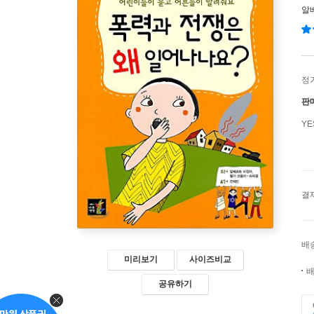
알
정
판
Y
결
배
미리보기
사이즈비교
배
공유하기