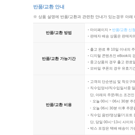
반품/교환 안내
※ 상품 설명에 반품/교환과 관련한 안내가 있는경우 아래 
마이페이지 >
반품/교환 신청
반품/교환 방법
판매자 배송 상품은 판매자와
출고 완료 후 10일 이내의 
디지털 콘텐츠인 eBook의 
반품/교환 가능기간
중고상품의 경우 출고 완료일
모바일 쿠폰의 경우 유효기간(
고객의 단순변심 및 착오구
직수입양서/직수입일서중 일
단, 아래의 주문/취소 조건인
오늘 00시 ~ 06시 30분 
반품/교환 비용
오늘 06시 30분 이후 주문
직수입 음반/영상물/기프트 
단, 당일 00시~13시 사이
박스 포장은 택배 배송이 가