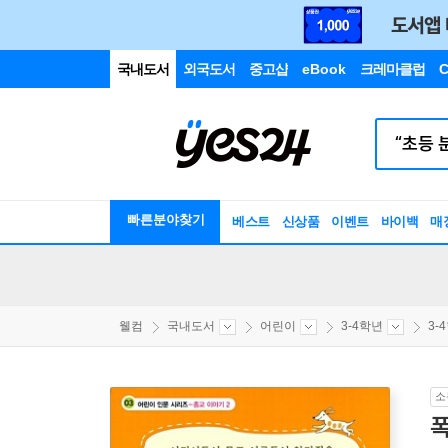
국내도서
외국도서
중고샵
eBook
크레마클럽
C
빠른분야찾기
베스트
신상품
이벤트
바이백
매
웰컴
국내도서
어린이
3-4학년
3-
소