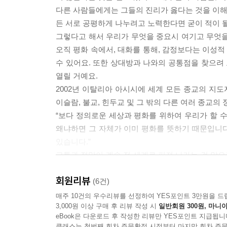
다른 사람들에게는 그들의 진리가 옳다는 것을 이해하
든 서로 공평하게 나누려고 노력한다면 굳이 적이 될
그렇다고 해서 우리가 무엇을 중요시 여기고 무엇을
오직 평화 속에서, 대화를 통해, 감정보다는 이성적
수 있어요. 또한 상대방과 나와의 공통점을 찾으려 
열릴 거예요.
2002년 이탈리아 아시시에 세계 모든 종교의 지도
이슬람, 불교, 힌두교 및 그 밖의 다른 여러 종교의
“보다 정의로운 세상과 평화를 위하여 우리가 할 
왜냐하면 그 자체가 이미 평화를 뜻하기 때문입니다
있습니다.”
고통과 절망이 계속 전 세계로 퍼져 나가는 걸 막으
인과 군인만 할 수 있는 게 아니에요. 아이들도 할 
회원리뷰
리 다시 한 번 잘 지내 보자.”라고 말하는 것도 마
(6건)
매주 10건의 우수리뷰를 선정하여 YES포인트 3만원을 드
--- p.41
3,000원 이상 구매 후 리뷰 작성 시
일반회원 300원, 마니아
eBook은 다운로드 후 작성한 리뷰만 YES포인트 지급됩니
클래스는 첫번째 회차 주문확정 시점부터 마지막 회차 주문