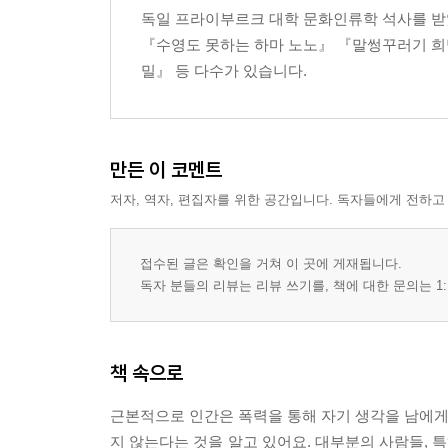
독일 프라이부르크 대학 문화인류학 석사를 받
들어가는 말
『수영도 못하는 하마 노노』 『말썽꾸러기 희
정의롭다는 것은 무엇인가요?
밀』 등 다수가 있습니다.
왜 세상에는 그렇게 많은 전쟁과 폭력이 있나요?
고통과 불행은 왜 없어지지 않는 걸까요?
왜 사람은 죽어야 하나요?
사람은 자기 뜻대로 살 수 있나요, 아니면 운명이 
만든 이 코멘트
신앙인이란 어떤 사람들인가요?
저자, 역자, 편집자를 위한 공간입니다. 독자들에게 전하고
나와 다른 종교를 가진 사람을 어떻게 대해야 하나
저자 소개
접수된 글은 확인을 거쳐 이 곳에 게재됩니다.
독자 분들의 리뷰는 리뷰 쓰기를, 책에 대한 문의는 1:
책 속으로
근본적으로 인간은 폭력을 통해 자기 생각을 남에게 
지 않는다는 것을 알고 있어요. 대부분의 사람들, 