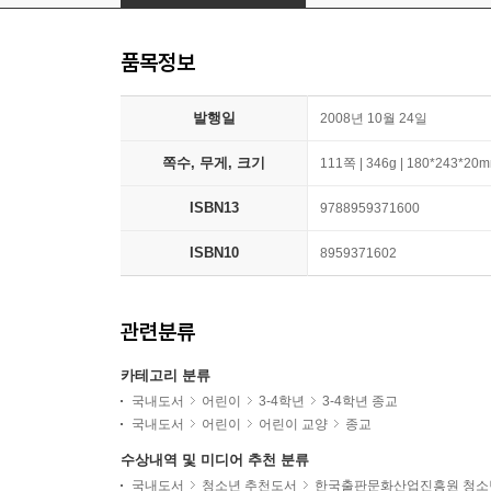
품목정보
발행일
2008년 10월 24일
쪽수, 무게, 크기
111쪽 | 346g | 180*243*20
ISBN13
9788959371600
ISBN10
8959371602
관련분류
카테고리 분류
국내도서
어린이
3-4학년
3-4학년 종교
국내도서
어린이
어린이 교양
종교
수상내역 및 미디어 추천 분류
국내도서
청소년 추천도서
한국출판문화산업진흥원 청소