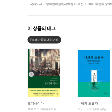
국내도서
행복한아침독서/책둥이 추천
2009 어린이 중
이 상품의 태그
#크레마클럽에있어요
오디세이아
니체의 초월자
호메로스 저/페테르 파울 루벤스 그림/박문재 역
현대지성
프리드리히 니체 저/김철 편역
|