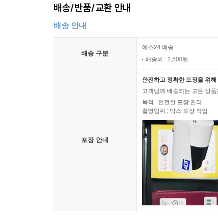
배송/반품/교환 안내
배송 안내
예스24 배송
배송 구분
배송비 : 2,500원
안전하고 정확한 포장을 위해 
고객님께 배송되는 모든 상품을
목적 : 안전한 포장 관리
촬영범위 : 박스 포장 작업
포장 안내