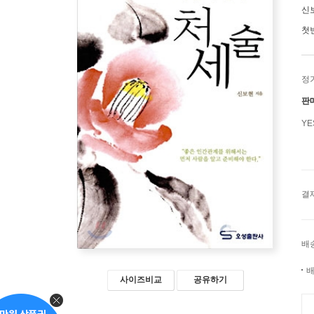
신
첫
정
판
Y
결
배
배
사이즈비교
공유하기