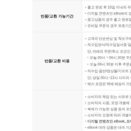
출고 완료 후 10일 이내의 
디지털 콘텐츠인 eBook의 
반품/교환 가능기간
중고상품의 경우 출고 완료일
모바일 쿠폰의 경우 유효기간(
고객의 단순변심 및 착오구
직수입양서/직수입일서중 일
단, 아래의 주문/취소 조건인
오늘 00시 ~ 06시 30분 
반품/교환 비용
오늘 06시 30분 이후 주문
직수입 음반/영상물/기프트 
단, 당일 00시~13시 사이
박스 포장은 택배 배송이 가
소비자의 책임 있는 사유로 
소비자의 사용, 포장 개봉에 
복제가 가능한 상품 등의 포장을 
소비자의 요청에 따라 개별
디지털 컨텐츠인 eBook, 
eBook 대여 상품은 대여 기