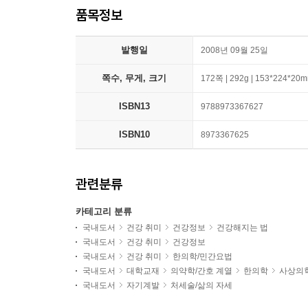
품목정보
발행일
2008년 09월 25일
쪽수, 무게, 크기
172쪽 | 292g | 153*224*20
ISBN13
9788973367627
ISBN10
8973367625
관련분류
카테고리 분류
국내도서
건강 취미
건강정보
건강해지는 법
국내도서
건강 취미
건강정보
국내도서
건강 취미
한의학/민간요법
국내도서
대학교재
의약학/간호 계열
한의학
사상의
국내도서
자기계발
처세술/삶의 자세