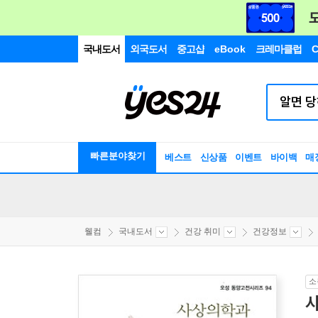
국내도서
외국도서
중고샵
eBook
크레마클럽
C
빠른분야찾기
베스트
신상품
이벤트
바이백
매
웰컴
국내도서
건강 취미
건강정보
소