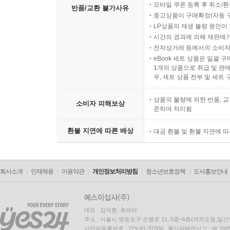
모바일 쿠폰 등록 후 취소/환
반품/교환 불가사유
중고상품이 구매확정(자동 
LP상품의 재생 불량 원인이 기
시간의 경과에 의해 재판매가
전자상거래 등에서의 소비자
eBook 세트 상품은 일괄 
1개의 상품으로 취급 및 판매
우, 세트 상품 전부 및 세트
상품의 불량에 의한 반품, 교
소비자 피해보상
준하여 처리됨
환불 지연에 따른 배상
대금 환불 및 환불 지연에 
회사소개
인재채용
이용약관
개인정보처리방침
청소년보호정책
도서홍보안내
대표 : 김석환, 최세라
주소 : 서울시 영등포구 은행로 11, 5층~6층(여의도동,일신
사업자등록번호 : 229-81-37000 통신판매업신고 : 제 200