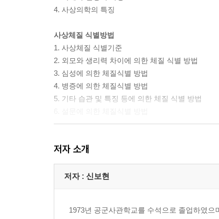
4. 사상의학의 특징
사상체질 식별방법
1. 사상체질 식별기준
2. 외모와 생리력 차이에 의한 체질 식별 방법
3. 심성에 의한 체질식별 방법
4. 병증에 의한 체질식별 방법
5. 기타 습관 및 특징 등에 의한 체질 식별 방법
6. 설문에 의한 체질식별 방법
체질별 좋은 인간관계 형성방법
저자 소개
1. 체질에 부합하는 자기 관리 방법
2. 동료의 체질을 고려한 처세술
3. 상관의 체질을 고려한 Followship
저자 : 신보현
4. 부하의 체질을 고려한 리더십
1973년 공군사관학교를 수석으로 졸업하였으