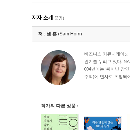
Scene 20 사람의 마음을 얻는 기술
Scene 21 문제를 일으키는 ‘문제’라는 말을 버려라
저자 소개
(2명)
Scene 22 긍정적인 표현이 인생을 바꾼다
Scene 23 극단적인 표현은 질문으로 되돌려주라
저 :
샘 혼
(Sam Horn)
Scene 24 모든 것은 당신의 해석에 달려 있다
3부 원하는 것을 더 많이 얻는 대화의 기술
비즈니스 커뮤니케이션 전
Scene 25 지금이 괜찮은 시점인지 먼저 판단하라
인기를 누리고 있다. NA
Scene 26 최후통첩을 하기 전에 따져봐야 할 여섯
004년에는 ‘뛰어난 강
Scene 27 당신과 상대의 권리를 동시에 지키는 법
주최)에 연사로 초청되어 
Scene 28 관계를 망치지 않고 부탁을 거절하는 기
Scene 29 당신에게 가장 중요한 것을 따르라
Scene 30 요령 있게 말을 끊는 기술
Scene 31 마음 상하지 않게 대화를 거절하는 법
작가의 다른 상품
Scene 32 생산적인 회의 진행의 기술
Scene 33 단숨에 자신감을 되찾는 비결
Scene 34 당신이 원하는 상황을 그려보라