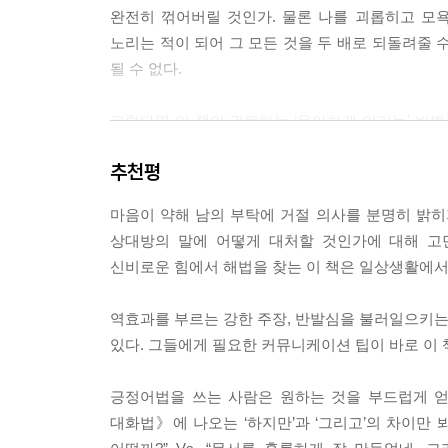
문제를 일으키는 단어가 무엇인지 아는가? 바로 ‘문
완전히 꺾어버릴 것인가. 물론 나를 괴롭히고 모욕
의미일 뿐 부정적인 뉘앙스가 없다.
노리는 적이 되어 그 모든 것을 두 배로 되돌려줄 
하지만 우리 보통 사람들에게 ‘문제’는 곧 곤란과 말
될 수 없다.
상대방은 무엇인가 잘못되었다는 느낌을 가질 수밖에
을 대하기 어려운 사람으로 만들어버리는 셈이다.
그렇다면 이 책이 귀띔하는 ‘우아하게 이기는’ 비
[중략] 우리가 말하는 방식이 세상을 보는 눈을 결
것이다. 우리는 내리막길과 오르막길 중 하나를 선택
점은 고객 불만 처리팀을 품질 보증팀이라고 이름을
추천평
울컥하는 마음에 순간적으로 반응해 부정적인 말을 
문제 해결이 자기 업무라고 생각해 스트레스를 받았
붙는다. 그래서 선택하기가 더 쉬울지도 모른다. 
는 모든 제언은 우리 제품과 서비스의 질을 높여주
마음이 약해 남의 부탁에 거절 의사를 분명히 밝히
빠지고 만다. 반면 이미 벌어진 상황에 대해 관
니다.” (본문 104, 107페이지)
상대방의 말에 어떻게 대처할 것인가에 대해 고
끌어올린다. 오르막길은 힘이 들지만 꼭대기에 오르
신비로운 힘에서 해법을 찾는 이 책은 일상생활에서 
이상적으로는 평화를 지향하는 우리의 노력이 결국
04 놀림을 피할 수 없다면 한패가 되어라
이렇게 되지는 않는다. 그러나 그 노력이 상대에게
어떻게든 피하고 싶은 질문이 있는가? 생각만 해도
역효과를 부르는 강한 주장, 반발심을 불러일으키는 
내 기분이 나빠지는 상황, 승자 없는 싸움에 휘말리
내놓을 재치 있는 답변을 미리 준비하는 것이다. 더
있다. 그들에게 필요한 커뮤니케이션 팁이 바로 이 
[중략] 자기 약점, 아픈 구석이 무엇인지 생각해보
이 책의 1부에서는 바로 그 ‘오르막길’에 오르는 
‘웃음이란 삶이 가하는 펀치를 받아내는 충격흡수장
긍정어법을 쓰는 사람은 원하는 것을 부드럽게 얻
빨리 가라앉히고 상대에 대해 공감하는 법, 힘에 
안해보는 것은 어떤가.
대화법》에 나오는 ‘하지만’과 ‘그리고’의 차이만 
모를 때 해야 할 말 등이 그것이다.
[중략] 한 전문직 여성은 학력에 관한 질문이 제일