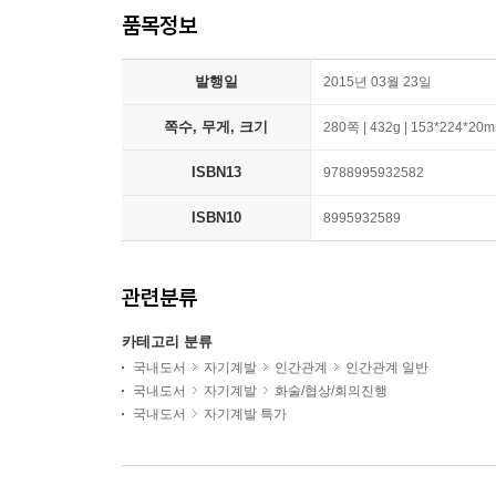
품목정보
발행일
2015년 03월 23일
쪽수, 무게, 크기
280쪽 | 432g | 153*224*20
ISBN13
9788995932582
ISBN10
8995932589
관련분류
카테고리 분류
국내도서
자기계발
인간관계
인간관계 일반
국내도서
자기계발
화술/협상/회의진행
국내도서
자기계발 특가