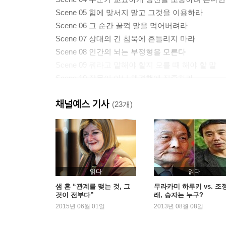
Scene 05 힘에 맞서지 말고 그것을 이용하라
Scene 06 그 순간 꿀꺽 말을 먹어버려라
Scene 07 상대의 긴 침묵에 흔들리지 마라
Scene 08 인간의 뇌는 부정형을 모른다
Scene 09 뭐라고 말해야 할지 모를 때 해야 할 말
Scene 10 잘못이 아닌 해결책에 집중하라
Scene 11 승자 없는 논쟁에서 벗어나는 기술
채널예스 기사
Scene 12 우선 막다른 길에서 빠져나와라
(23개)
2부 하지 말아야 할 말, 해야 할 말
Scene 13 대화를 말싸움으로 바꾸는 망치, ‘하지만’
Scene 14 대화를 논쟁으로 빠지지 않게 하는 ‘그리고
Scene 15 사후 약방문은 분노를 일으킨다
읽다
읽다
Scene 16 남의 잘못을 지적할 때 해서는 안 되는 말
샘 혼 “관계를 맺는 것, 그
무라카미 하루키 vs. 조
것이 전부다”
래, 승자는 누구?
Scene 17 명령을 부탁으로 바꿔주는 한마디 말
2015년 06월 01일
2013년 08월 08일
Scene 18 질문을 통해 상대방이 판단하도록 만들라
Scene 19 찰싹 따귀를 때리는 듯한 말