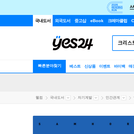
국내도서
외국도서
중고샵
eBook
크레마클럽
C
빠른분야찾기
베스트
신상품
이벤트
바이백
매
웰컴
국내도서
자기계발
인간관계