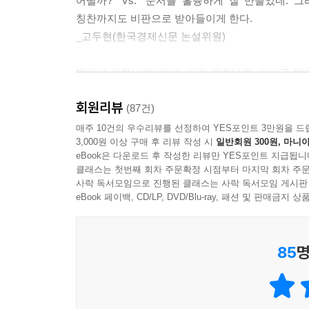
어떨까?” Vs. “문서를 훌륭하게 잘 만들었네. 
는데, 누군가 큰 소리로 어느 학교를 나왔느냐고 묻
칭찬까지도 비판으로 받아들이게 한다.
리둥절한 청중들이 그게 어디냐고 되물었죠. 전 미소를 지으
_고두현(한국경제신문 논설위원)
원하는 것을 더 많이 얻는 대화의 기술
유머로 난관을 빠져나오는 방법을 찾아낸 거죠.” (본문
뛰어난 커뮤니케이터가 되길 원한다면, 그리고 말
우리 인생은 협상의 연속이라 할 수 있다. 특히
05 대화를 말싸움으로 바꾸는 망치, ‘하지만’
구해보길 바란다. ‘센스 있게 공감하며 대화하는 방법
말하지 못하고 돌아서서 후회한 적은 없는가. 노
텅후 워크숍에서는 이따금 두 사람씩 짝을 이뤄 한
회원리뷰
(87건)
억울해한 적은? 누군가 교묘하게 나를 조종하려 들
생각을 바꾸도록 설득해내는 것이다. 이때 자주 이
매주 10건의 우수리뷰를 선정하여 YES포인트 3만원을 드
“어떻게 늘 같은 사람과 함께 살 수가 있어요? 너무
3,000원 이상 구매 후 리뷰 작성 시
일반회원 300원, 마니아
적을 만들지 않기 위해 양보나 인내만을 중시할 필
eBook은 다운로드 후 작성한 리뷰만 YES포인트 지급됩니
“그래요. 하지만 그런 자유는 곧 싫증나는 법이에요
이 책의 조언에 귀 기울일 만하다. 저자 샘 혼은 
클래스는 첫번째 회차 주문확정 시점부터 마지막 회차 주문
“하지만 결혼은 구속이에요. 주택담보대출이며 청구서
사락 독서모임으로 진행된 클래스는 사락 독서모임 게시판
말하는 방법을 상세히 다루는가 하면 “지루함을 
“그렇기는 해요. 하지만 흥청망청 파티가 밤마다 이
eBook 페이백, CD/LP, DVD/Blu-ray, 패션 및 판매금
빠져나가는 기술에 대해 설명해주기도 한다. 말하
이런 식으로 5분가량 시간이 흐른 후 나는 대화를 
정확히 알려주고 있는 것이다.
민다는 대답이 나오곤 한다. ‘하지만’이라는 단어를
장했다는 사실을 알게 된다. 미처 의식도 못하는 사
85
명
행동치료 전문가 조셉 월피는 “인간관계에는 크게
움만 이어지게 한다. 어느 쪽도 진정으로 상대방의 
것이다. 두 번째는 늘 남을 자기보다 앞세우는 것이
잠시 후 나는 ‘하지만’을 ‘그리고’로 바꿔 넣으며 
하였다. 인간관계가 원만하고 친절한 사람이 된다고 
은 대화가 얼마나 달라지는지 느끼고는 깜짝 놀라곤 