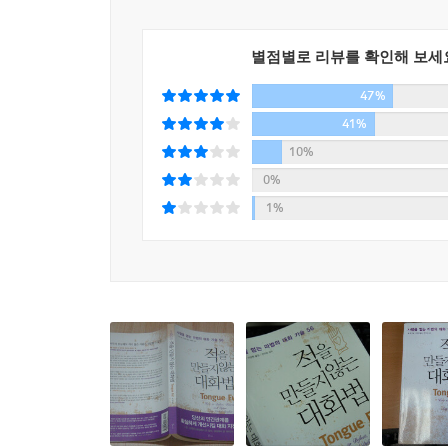
남의 부탁에 무조건 Yes라고 하며 끌려 다녀야 하
중하고 인정하기 시작하는 것이다. (본문 77~79페이
관계를 이루고 유지하는 비결은 바로 이 균형을 맞추
별점별로 리뷰를 확인해 보세
06 실패를 잊고 다시 시작하라
이 책은 어떠한 상황에도 속절없이 말려들지 않고
당신의 건강, 그리고 당신이 사랑하는 사람의 건강을 
47%
등장인물들의 대화를 떠올리게 할 만큼 생생하면서
서둘러 아이들을 깨우고 학교 갈 준비를 시킨 후 마
41%
당당하게 거절하는 법, 요령 있게 말을 끊는 법, 그
등교할 수는 없는 노릇이라 당장 옷을 갈아입으라고
10%
것이다.
마침내 차고에서 자동차를 후진시키고 있을 때 큰아들
0%
려야 했다. 나는 미친 사람처럼 차를 몰아 아이들이
1%
그날 밤 돌아오는 비행기는 거센 폭풍을 만났다. 
사람을 얻는 대화법은 따로 있다
일이 잘못될 경우 아이들이 기억할 내 마지막 모습
그런 상황이면 늘 그렇듯 가장 중요한 것을 깨닫는
SNS나 메신저 대화창을 통해 힘든 일을 털어놓
결심했다. 다시 만날 수 있다는 보장이 전혀 없기 
하지는 않아”라든지 “우리 밝은 면을 보자고”와 
지하다.
해내려 들면 안 되지” 혹은 “다음부터는 실수하
한때 사랑했다가 이제는 멀어진 사람이 있는가? 모
있다. 슬픔이나 고민에 빠진 사람은 해결책이 아닌 
다시 다가가지 못하는 것은 아닌가? 수화기를 들었다
바야흐로 자기 일만 잘해낼 뿐 불협화음을 일으
인정받는 시대다. 나아가 남의 말을 잘 들어주고