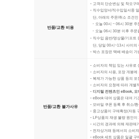
고객의 단순변심 및 착오구
직수입양서/직수입일서중 일
단, 아래의 주문/취소 조건인
오늘 00시 ~ 06시 30분 
반품/교환 비용
오늘 06시 30분 이후 주문
직수입 음반/영상물/기프트 
단, 당일 00시~13시 사이
박스 포장은 택배 배송이 가
소비자의 책임 있는 사유로 
소비자의 사용, 포장 개봉에 
복제가 가능한 상품 등의 포장을 
소비자의 요청에 따라 개별
디지털 컨텐츠인 eBook, 
eBook 대여 상품은 대여 기
모바일 쿠폰 등록 후 취소/환
반품/교환 불가사유
중고상품이 구매확정(자동 
LP상품의 재생 불량 원인이 기
시간의 경과에 의해 재판매가
전자상거래 등에서의 소비자
eBook 세트 상품은 일괄 