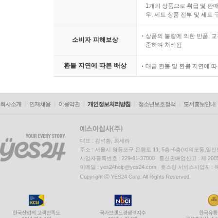
1개의 상품으로 취급 및 판매
우, 세트 상품 전부 및 세트
상품의 불량에 의한 반품, 교
소비자 피해보상
준하여 처리됨
환불 지연에 따른 배상
대금 환불 및 환불 지연에 
회사소개
인재채용
이용약관
개인정보처리방침
청소년보호정책
도서홍보안내
대표 : 김석환, 최세라
주소 : 서울시 영등포구 은행로 11, 5층~6층(여의도동,일신
사업자등록번호 : 229-81-37000 통신판매업신고 : 제 200
이메일 : yes24help@yes24.com 호스팅 서비스사업자 :
Copyright ⓒ YES24 Corp. All Rights Reserved.