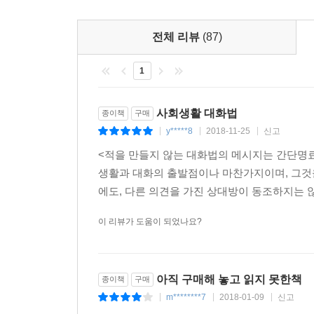
--- pp.266~267
시대라 해도 틀리지는 않을 것이다.
이렇게 적을 만들지 않고 주위에 늘 사람이 따르는
전체 리뷰
(87)
아니다. 그들은 상대의 입장을 이해하고 솔직하고
싶은 마음을 갖고 있다. 그래서 일단 상대가 나를
1
그들은 바로 이 정서적인 교감을 통해 상대와 공감
느낌으로 대화를 하는 것이다.
사회생활 대화법
종이책
구매
y*****8
2018-11-25
신고
|
|
|
이 책은 논쟁에서 백전불패하는 놀라운 비법을 
<적을 만들지 않는 대화법의 메시지는 간단명료
목표는 타인과 균형을 이루는 것이지, 타인의 부정
생활과 대화의 출발점이나 마찬가지이며, 그것을
아니라 적을 친구로 만드는 법, 싸움이 아닌 조절의
에도, 다른 의견을 가진 상대방이 동조하지는 않
대화법을 말이다.
이 리뷰가 도움이 되었나요?
촌철살인의 명언들 & 사례 중심의 생생한 글쓰기
아직 구매해 놓고 읽지 못한책
종이책
구매
사람들은 새롭고도 재미있는 아이디어를 듣게 되면 
m********7
2018-01-09
신고
|
|
|
법이다. 적절한 인용은 바로 그런 생각을 불러일으키