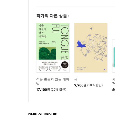
Scene 50 닫힌 마음이 가장 끔찍한 감옥이다
Scene 51 딱지를 떼고 기회를 주라
Scene 52 대안을 주고 고르게 하라
작가의 다른 상품
Scene 53 긍정적인 기를 내보내기로 결정하라
Scene 54 일이 안 풀릴 때 스스로에게 건네야 할 말
Scene 55 실패를 잊고 새롭게 시작하라
Scene 56 당신이 옳다는 마음을 넘어서라
에필로그 확실한 성공 비결은 한 번 더 시도하는 데
적을 만들지 않는 대화
새
사
법
편
9,900
원
(10% 할인)
17,100
원
(10% 할인)
6