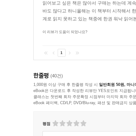
읽어보고 싶은 책은 많아서 구매는 하는데 계속
이 책을 읽는 재미 가운데 빼놓을 수 없는 부분은 
바도 많다고 하니올해는 이 책부터 시작해서 한
수 있다는 것이다. 뿐만 아니라 저자의 오랜 강연 
계로 읽지 못하고 있는 책중에 한권 워낙 읽어본
또한 군데군데 등장하는 실전 TIP들은 여러 가지
높을 것이다. 독자들은 이제 촌철살인의 명언들과
이 리뷰가 도움이 되었나요?
커뮤니케이션 지침서를 만나볼 수 있을 것이다.
1
한줄평
(40건)
1,000원 이상 구매 후 한줄평 작성 시
일반회원 50원, 마니
eBook은 다운로드 후 작성한 리뷰만 YES포인트 지급됩니
클래스는 첫번째 회차 주문확정 시점부터 마지막 회차 주문
eBook 페이백, CD/LP, DVD/Blu-ray, 패션 및 판매금
평점