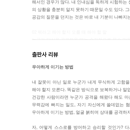
해서인 경우가 많다. 내 인내심을 독하게 시험하는 
의 상황을 충분히 알지 못하기 때문일 수도 있다. 
공감의 질문을 던지는 것은 바로 내 기분이 나빠지는 
02 뭐라고 해야 할지 모를 때 해야 할 말
누군가 당신을 공격해올 때는 순간적으로 무슨 말을 
이 중요하다. 즉각적으로 “그건 사실이 아니에요”라
출판사 리뷰
왜냐고? 예기치 못한 언어적 공격에 발끈하여 되받는
말에 “난 방어적이지 않아요”라고 답한다면 상대의 
우아하게 이기는 방법
고요!”라고 답하는 것도 마찬가지로 상대의 지적을
[중략] 여기서 기억해야 할 점은 우리 인간의 뇌는
내 잘못이 아닌 일로 누군가 내게 무식하게 고함
서는 안 된다거나 하기를 중단해야 한다고 말하면, 우
해야 할지 모른다. 똑같은 방식으로 보복하거나 말없
미국 대통령을 지낸 리처드 닉슨은 이 교훈을 얻기 
건강한 사람이라면 누군가 공격을 해왔다 해도 마음
하게 된 그는 “전 사기꾼이 아닙니다”라는 부정적
무력감에 빠지는 일도, 자기 자신에게 쓸데없는 혐
이미지를 굳히는 역할을 한 것이다. (본문 49~51페
우아하게 이기는 방법, 얼굴 붉히며 상대를 공격하지
03 문제를 일으키는 ‘문제’라는 말을 버려라
자, 어떻게 스스로를 방어하고 승리할 것인가? 