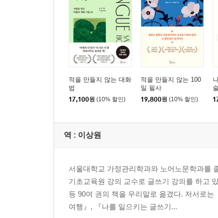
Scene 35 두려움을 다스리는 것이 먼저다
Scene 36 설득의 다섯 가지 원칙
Scene 37 상대의 거절을 뒤집는 3R 전략
Scene 38 어떤 언어적 공격이든 이겨낼 수 있다
Scene 39 주도권을 내주지 않는 것이 중요하다
적을 만들지 않는 대화
적을 만들지 않는 100
나
4부 사람을 얻는 대화법
법
일 필사
Scene 40 사람들은 당신의 귀를 원한다
17,100
원
(10% 할인)
19,800
원
(10% 할인)
1
Scene 41 리더십은 잘 듣는 것이다
Scene 42 놀림을 피할 수 없다면 한패가 되어라
Scene 43 무례한 사람은 어디에나 있다
역 :
이상원
Scene 44 유머가 우리를 구원한다
Scene 45 필요한 것은 해결책이 아니다
서울대학교 가정관리학과와 노어노문학과를 졸
Scene 46 “그 말이 옳습니다”라는 마법의 표현
기초교육원 강의 교수로 글쓰기 강의를 하고 있
Scene 47 최소한 상대의 분노를 인정해주라
등 90여 권의 책을 우리말로 옮겼다. 저서로는
Scene 48 합리적인 규칙이 중요하다
여행』, 『나를 일으키는 글쓰기...
Scene 49 말싸움을 말려야 할 때 필요한 것