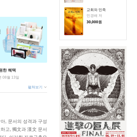
교회와 민족
민경배 저
30,000
원
원한 혜택
년 08월 13일
펼쳐보기
삼아, 문서의 성격과 구성
교하고, 獨文과 漢文 문서