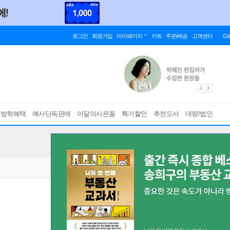
로그인
회원가입
마이페이지
카트
주문/배송
고객센터
Gl
름방학혜택
예사단독판매
이달의사은품
특가할인
추천도서
대량/법인