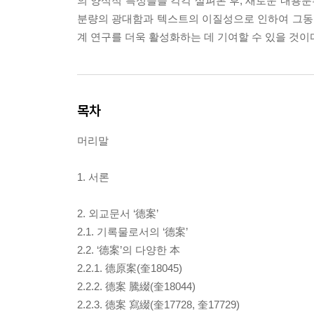
의 양식적 특성들을 각각 살펴본 후, 새로운 내용분류
분량의 광대함과 텍스트의 이질성으로 인하여 그동안
계 연구를 더욱 활성화하는 데 기여할 수 있을 것이
목차
머리말
1. 서론
2. 외교문서 ‘德案’
2.1. 기록물로서의 ‘德案’
2.2. ‘德案’의 다양한 本
2.2.1. 德原案(奎18045)
2.2.2. 德案 騰綴(奎18044)
2.2.3. 德案 寫綴(奎17728, 奎17729)