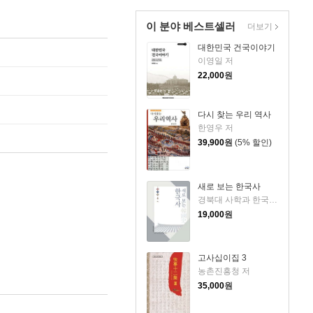
이 분야 베스트셀러
더보기
대한민국 건국이야기
이영일 저
22,000
원
다시 찾는 우리 역사
한영우 저
39,900
원
(5% 할인)
새로 보는 한국사
경북대 사학과 한국사교재편찬위원회 저
19,000
원
고사십이집 3
농촌진흥청 저
35,000
원