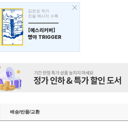
김은성 작가
친필 메시지 수록
---------------
[예스리커버]
빵야 TRIGGER
배송/반품/교환