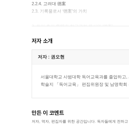
2.2.4. 고려대 德案
2.3. 기록물로서 ‘德案’의 가치
3. 독일 측의 舊韓末 한국관련 문서와 ‘德案’
3.1. 독일제국 외무성 문서
저자 소개
3.2. 독일 연방문서고(das Bundesarchiv) 문서
3.3. 독일 측 문서와 ‘德案’ 비교
3.4. 駐獨逸 한국공관과 ‘德案’
저자 : 권오현
4. ‘德案’의 문서 형식
서울대학교 사범대학 독어교육과를 졸업하고, 
4.1. 한문 문서의 형식
학술지 「독어교육」 편집위원장 및 남명학회 
4.2. 독문 문서의 형식
4.3. 독문 문서와 漢譯文 비교
5. ‘德案’ 수록 문서의 분류 문제
만든 이 코멘트
5.1. 기록물의 분류
저자, 역자, 편집자를 위한 공간입니다. 독자들에게 전하고
5.2. ‘德案’ 문서의 다양한 분류