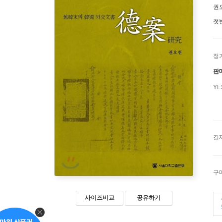
권
첫
정
판
Y
결
구
사이즈비교
공유하기