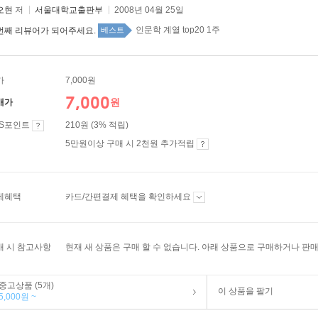
오현
저
서울대학교출판부
2008년 04월 25일
인문학 계열 top20 1주
번째 리뷰어가 되어주세요.
베스트
가
7,000원
7,000
원
매가
ES포인트
210원 (3% 적립)
5만원이상 구매 시 2천원 추가적립
제혜택
카드/간편결제 혜택을 확인하세요
매 시 참고사항
현재 새 상품은 구매 할 수 없습니다. 아래 상품으로 구매하거나 판매
중고상품 (5개)
이 상품을 팔기
5,000원 ~