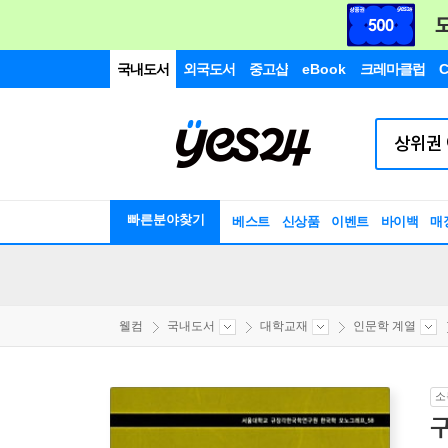
국내도서
외국도서
중고샵
eBook
크레마클럽
C
빠른분야찾기
베스트
신상품
이벤트
바이백
매
웰컴
국내도서
대학교재
인문학 계열
소