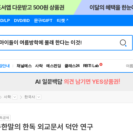
D/LP
DVD/BD
문구
/GIFT
티켓
독서유형검사
RBTI Lab
장안내
채널예스
사락
예스펀딩
클래스24
여
독서유형검사
AI 일문백답
의견 남기면 YES상품권!
사학
한국사
득공제
구한말의 한독 외교문서 덕안 연구