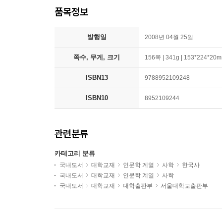
품목정보
발행일
2008년 04월 25일
쪽수, 무게, 크기
156쪽 | 341g | 153*224*20
ISBN13
9788952109248
ISBN10
8952109244
관련분류
카테고리 분류
국내도서
대학교재
인문학 계열
사학
한국사
국내도서
대학교재
인문학 계열
사학
국내도서
대학교재
대학출판부
서울대학교출판부