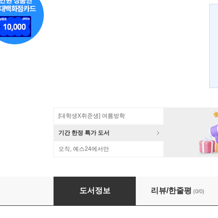
[대학생X취준생] 여름방학
기간 한정 특가 도서
오직, 예스24에서만
구한말의 한독 외교문서 덕안 연구
도서정보
리뷰/한줄평
(0/0)