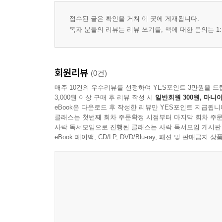
5.3. ‘德案’ 문서의 내용별 분류
5.3.1. 德案 謄綴의 내용분류 목록
접수된 글은 확인을 거쳐 이 곳에 게재됩니다.
5.3.2. ‘德案’ 문서의 새로운 내용분류 목록 제안
독자 분들의 리뷰는 리뷰 쓰기를, 책에 대한 문의는 1:
5.4. ‘德案’ 3,079편 문서의 내용분류
6. 결론
회원리뷰
(0건)
매주 10건의 우수리뷰를 선정하여 YES포인트 3만원을 드
참고문헌
3,000원 이상 구매 후 리뷰 작성 시
일반회원 300원, 마니아
부록
eBook은 다운로드 후 작성한 리뷰만 YES포인트 지급됩니
클래스는 첫번째 회차 주문확정 시점부터 마지막 회차 주문
Ⅰ. ‘德案’에 등장하는 독일인 및 지명의 한자 표기
사락 독서모임으로 진행된 클래스는 사락 독서모임 게시판
Ⅱ. ‘德案’ 문서 판본의 비교(사례: 고려대 덕안 문서번
eBook 페이백, CD/LP, DVD/Blu-ray, 패션 및 판매금
Ⅲ. ‘德案’ 한문 문서의 예
Ⅳ. ‘德案’ 독문 문서의 예
Abstract
찾아보기
발간사