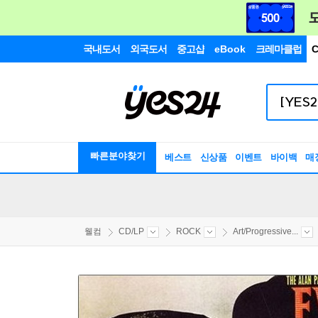
국내도서
외국도서
중고샵
eBook
크레마클럽
C
빠른분야찾기
베스트
신상품
이벤트
바이백
매
웰컴
CD/LP
ROCK
Art/Progressive...