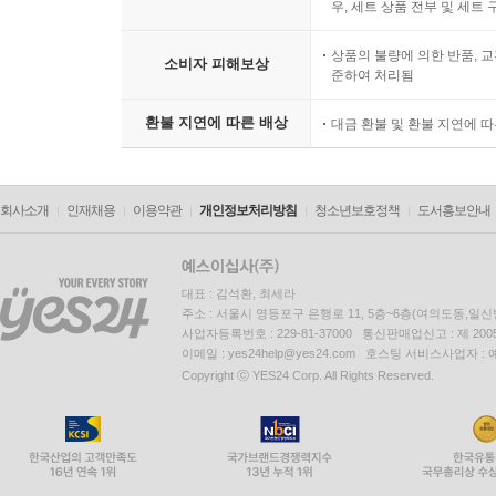
우, 세트 상품 전부 및 세트
상품의 불량에 의한 반품, 교
소비자 피해보상
준하여 처리됨
환불 지연에 따른 배상
대금 환불 및 환불 지연에 
회사소개
인재채용
이용약관
개인정보처리방침
청소년보호정책
도서홍보안내
대표 : 김석환, 최세라
주소 : 서울시 영등포구 은행로 11, 5층~6층(여의도동,일신
사업자등록번호 : 229-81-37000 통신판매업신고 : 제 200
이메일 : yes24help@yes24.com 호스팅 서비스사업자 :
Copyright ⓒ YES24 Corp. All Rights Reserved.