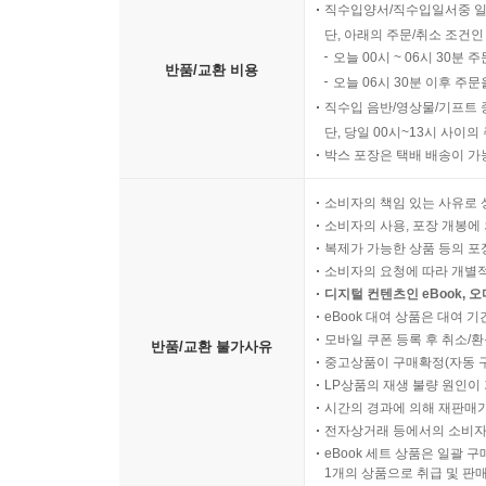
직수입양서/직수입일서중 일
단, 아래의 주문/취소 조건인
오늘 00시 ~ 06시 30분 
반품/교환 비용
오늘 06시 30분 이후 주문
직수입 음반/영상물/기프트 
단, 당일 00시~13시 사이
박스 포장은 택배 배송이 가
소비자의 책임 있는 사유로 
소비자의 사용, 포장 개봉에 
복제가 가능한 상품 등의 포장을 
소비자의 요청에 따라 개별
디지털 컨텐츠인 eBook, 
eBook 대여 상품은 대여 기
모바일 쿠폰 등록 후 취소/환
반품/교환 불가사유
중고상품이 구매확정(자동 
LP상품의 재생 불량 원인이 기
시간의 경과에 의해 재판매가
전자상거래 등에서의 소비자
eBook 세트 상품은 일괄 
1개의 상품으로 취급 및 판매