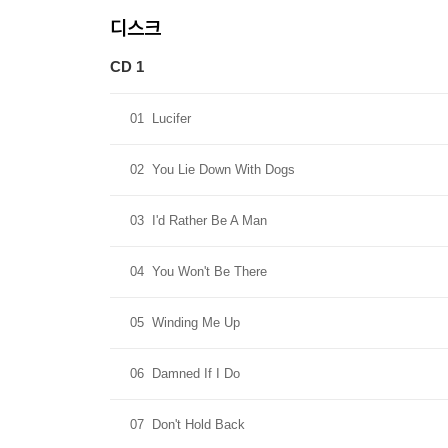
디스크
CD 1
01
Lucifer
02
You Lie Down With Dogs
03
I'd Rather Be A Man
04
You Won't Be There
05
Winding Me Up
06
Damned If I Do
07
Don't Hold Back