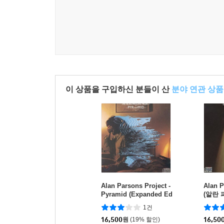
이 상품을 구입하신 분들이 산
분야 연관 상품
Alan Parsons Project -
Alan P
Pyramid (Expanded Ed
(알란 
ition)
Turn O
1건
d [Exp
16,500
원
(19% 할인)
16,50