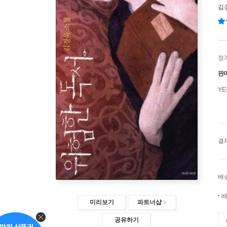
김
정
판
Y
결
배
배
미리보기
파트너샵
공유하기