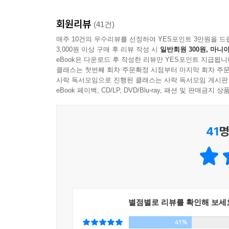
사수해야 했고, 아버지의 실직으로 인해 파탄에 
스스로를 ‘제3세계해방전선’이라고 밝힌 정체불명
회원리뷰
(41건)
성욕도, 우리 집의 의사소통과 가사분담도 모두 ‘맥
매주 10건의 우수리뷰를 선정하여 YES포인트 3만원을 드
위협뿐. 자, 과연 우린 이마저도 ‘맥도날드화’할 수 
3,000원 이상 구매 후 리뷰 작성 시
일반회원 300원, 마니아
eBook은 다운로드 후 작성한 리뷰만 YES포인트 지급됩니
「천년여왕」
난생처음 쓴 글로 신춘문예 최종심에
클래스는 첫번째 회차 주문확정 시점부터 마지막 회차 주문
사락 독서모임으로 진행된 클래스는 사락 독서모임 게시판
오늘이 어제와 다름을 증명할 수 있는 것은 오직 
eBook 페이백, CD/LP, DVD/Blu-ray, 패션 및 판매금
아내는 어디서 본 듯하다며 처음 듣는 작품 
갸웃거리는데……
41
명
「게임의 규칙」
글자를 배우기도 전에 읍내 상점 
보고 외워 선생님 앞에서 읊어댄다. 그로 인해 
전자계산기보다 빠른 암산능력으로 주목받던 그는,
그마저 버린다. 이후 그는 자신만의 새로운 언어를
「공중관람차 타는 여자」
도심의 가장 도드라진 빌
별점별로 리뷰를 확인해 보세
대한 도피처로 결혼을 선택했던 그녀는 어느 날,
41%
독신을 고집하고 있다는 그 신인감독은, 수진이 아