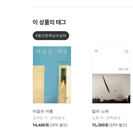
이 상품의 태그
#동인문학상수상작
바깥은 여름
칼의 노래
김애란 저
문학동네
김훈 저
문학동네
|
|
14,400
원
(10% 할인)
15,300
원
(10% 할인)