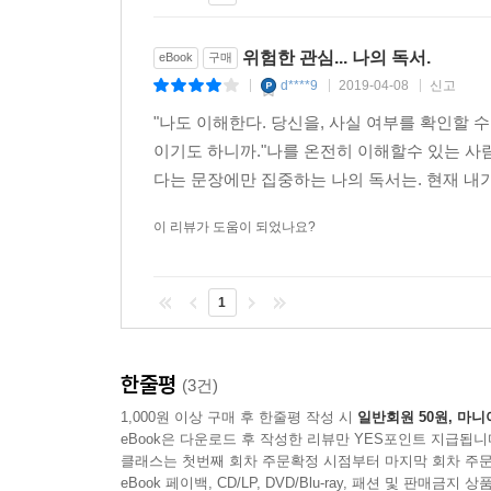
가르쳐주었던 농담을 인용해 학생들 앞에 서 있다.
위험한 관심... 나의 독서.
eBook
구매
*
d****9
2019-04-08
신고
|
|
|
"나도 이해한다. 당신을, 사실 여부를 확인할 
대학 시절 실연의 아픔을 딛고 소설가가 되어, “써
이기도 하니까."나를 온전히 이해할수 있는 사
그는 이제 겹의 시선을 통해 울림이 풍부한 아이러
다는 문장에만 집중하는 나의 독서는. 현재 내
그리고 독자들을 피식거리게 하는 유머까지 겸비했다
이 리뷰가 도움이 되었나요?
1
한줄평
(3건)
1,000원 이상 구매 후 한줄평 작성 시
일반회원 50원, 마니
eBook은 다운로드 후 작성한 리뷰만 YES포인트 지급됩니
클래스는 첫번째 회차 주문확정 시점부터 마지막 회차 주문
eBook 페이백, CD/LP, DVD/Blu-ray, 패션 및 판매금