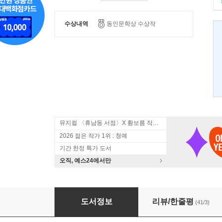
수상내역
동인문학상 수상작
뮤지컬 〈휴남동 서점〉X 황보름 작가 북토크
2026 젊은 작가 1위 : 청예
기간 한정 특가 도서
오직, 예스24에서만
위험한 독서
도서정보
리뷰/한줄평
(41/3)