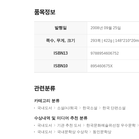
품목정보
발행일
2008년 09월 25일
쪽수, 무게, 크기
293쪽 | 422g | 148*210*20
ISBN13
9788954606752
ISBN10
895460675X
관련분류
카테고리 분류
국내도서
소설/시/희곡
한국소설
한국 단편소설
수상내역 및 미디어 추천 분류
국내도서
기관 추천 도서
한국문화예술위선정 우수문학
국내도서
국내문학상 수상작
동인문학상