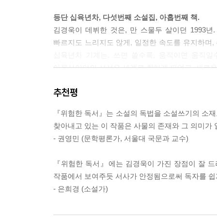
등단 십육년차, 다섯번째 소설집, 아홉번째 책.
김경욱이 데뷔한 것은, 만 스물두 살이던 1993년
빠르지도 느리지도 않게, 일정한 속도를 유지하며, 
십육년차 기계는, 쓰면 쓸수록, 움직이면 움직일
아웃사이더의 시선은 세계로 향하게 되었고, 새로운
그리고, 그 기계는 이제 독자를 향해 손을 내밀고 말
추천평
“나를 읽어봐. 주저하지 말고 나를 읽어봐.”(「위험
『위험한 독서』는 소설의 독법을 소설쓰기의 소재
나를 읽어봐, 주저하지 말고 나를 읽어봐
찾아내고 있는 이 작품은 사물의 존재와 그 의미가
- 권영민 (문학평론가, 서울대 국문과 교수)
「위험한 독서」
‘나’는 독서치료사이다. 의사가
추천한다. 자신이 아무짝에도 쓸모없는 밥벌레라며,
『위험한 독서』에는 김경욱이 가진 장점이 잘 드
번역된 책처럼 문장이 아리송하고 문맥은 요령부득이던
작품에서 보여주듯 서사가 안정됨으로써 독자를 쉽게
말고 나를 읽어봐.’
- 은희경 (소설가)
「맥도날드 사수 대작전」
스무 살, ‘나’에게는