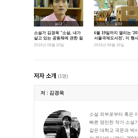
읽다
읽다
소설가 김경욱 "소설, 내가
6월 19일까지 열리는 '20
살고 있는 공동체에 관한 질
서울국제도서전', 이 행
문"
은!
2016년 09월 20일
2016년 06월 16일
저자 소개
(1명)
저 :
김경욱
소설 외부로부터 혹은 
빠른 영민한 작가 소설가
같은 대학교 국문과 박사