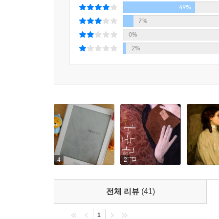
49%
이십대 초반 무렵 앳되었던 자신과 닮아 있는데…
7%
0%
「고독을 빌려드립니다」
홈쇼핑 고객관리부 팀
2%
‘너그러움’을 빌렸다는 친구는 그 사이트를 접한 후
가입하고, ‘휴식 같은 고독’을 대여한다. 이후 일
취하지만 아내의 의심을 사게 되어 더이상 그곳에 
찾는다. 그러나 그는 행방불명. 마지막으로 만났을 
「달팽이를 삼킨 사나이」
아내가 장사를 시작했다.
그녀의 설득 앞에서 그리 오래가지 못한다. 습기
대리모가 된 아내는 그만 쌍둥이를 임신하고 만다.
가까워질수록 아내의 속내는 점점 알 수 없어지는
4
2
「황홀한 사춘기」
서울에서 올림픽이 열리던 무렵,
빡빡하게 짜여 있는, 사생활을 차압당한 금욕의 나날
전체 리뷰
(41)
사십 명의 원생은 (이러저러한 이유로) 삭발을 하
끝나고, 입시는 다시 코앞으로 다가온다. 시간은
1