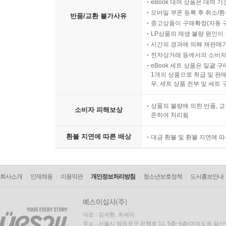
eBook 대여 상품은 대여 기
모바일 쿠폰 등록 후 취소/환
반품/교환 불가사유
중고상품이 구매확정(자동 
LP상품의 재생 불량 원인이 기
시간의 경과에 의해 재판매가
전자상거래 등에서의 소비자
eBook 세트 상품은 일괄 
1개의 상품으로 취급 및 판매
우, 세트 상품 전부 및 세트
상품의 불량에 의한 반품, 교
소비자 피해보상
준하여 처리됨
환불 지연에 따른 배상
대금 환불 및 환불 지연에 
회사소개
인재채용
이용약관
개인정보처리방침
청소년보호정책
도서홍보안내
대표 : 김석환, 최세라
주소 : 서울시 영등포구 은행로 11, 5층~6층(여의도동,일신