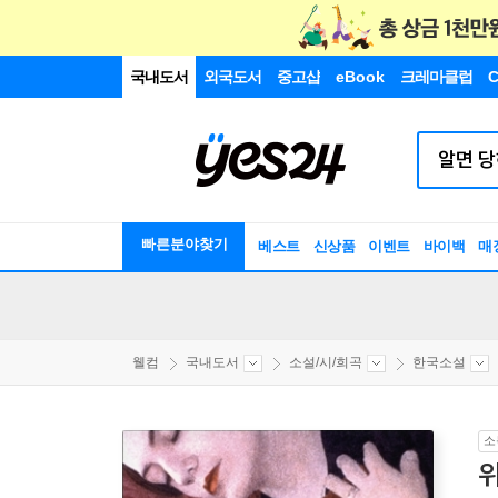
국내도서
외국도서
중고샵
eBook
크레마클럽
C
빠른분야찾기
베스트
신상품
이벤트
바이백
매
웰컴
국내도서
소설/시/희곡
한국소설
소