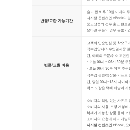
출고 완료 후 10일 이내의 
디지털 콘텐츠인 eBook의 
반품/교환 가능기간
중고상품의 경우 출고 완료일
모바일 쿠폰의 경우 유효기간(
고객의 단순변심 및 착오구
직수입양서/직수입일서중 일
단, 아래의 주문/취소 조건인
오늘 00시 ~ 06시 30분 
반품/교환 비용
오늘 06시 30분 이후 주문
직수입 음반/영상물/기프트 
단, 당일 00시~13시 사이
박스 포장은 택배 배송이 가
소비자의 책임 있는 사유로 
소비자의 사용, 포장 개봉에 
복제가 가능한 상품 등의 포장을 
소비자의 요청에 따라 개별
디지털 컨텐츠인 eBook, 