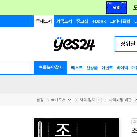
국내도서
외국도서
중고샵
eBook
크레마클럽
C
빠른분야찾기
베스트
신상품
이벤트
바이백
매
웰컴
국내도서
사회 정치
사회비평/비판
소