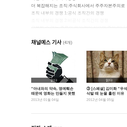
더 복잡해지는 조직:주식회사에서 주주자본주의로
조직 내부의 경쟁 1:공식 조직간의 경쟁
조직 내부의 경쟁 2:비공식 조직간의 경쟁
극복될 수 없는 종류의 위기:절이 싫으면 중이 떠나
채널예스 기사
2장 돈 장사와 사람 장사
(4개)
창업을 위한 사회적 자산
생산의 화석화와 한국 기업의 위기
조직 내부의 의사결정과 외부 사회와의 관계
조직의 세 가지 유형:군대형,교회형,가족형
군대형 조직과 가족형 조직의 결합
읽다
읽다
한국 조직에 닥친 첫번째 위기:왜 열심히 일하는가?
“아내와의 약속, 명예훼손
③ [스페셜] 김미화 “우
때문에 영화는 만들지 못했
삭발 때 눈물 흘린 이유
한국 조직에 닥친 두번째 위기:기억상실증에 빠진 
지만…” - 우석훈
는…” – 김미화가 본 우
2013년 01월 04일
2012년 04월 05일
한국 조직에 닥친 세번째 위기:빨간펜형 야전사령
돈 장사와 사람 장사:좋은 조직이 간직한 비밀
보론1:도표로 보는 한국의 대표적 조직유형
보론2:조직론으로 본 민주노동당과 진보신당의 분