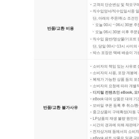
고객의 단순변심 및 착오구
직수입양서/직수입일서중 일
단, 아래의 주문/취소 조건인
오늘 00시 ~ 06시 30분 
반품/교환 비용
오늘 06시 30분 이후 주문
직수입 음반/영상물/기프트 
단, 당일 00시~13시 사이
박스 포장은 택배 배송이 가
소비자의 책임 있는 사유로 
소비자의 사용, 포장 개봉에 
복제가 가능한 상품 등의 포장을 
소비자의 요청에 따라 개별
디지털 컨텐츠인 eBook, 
eBook 대여 상품은 대여 기
모바일 쿠폰 등록 후 취소/환
반품/교환 불가사유
중고상품이 구매확정(자동 
LP상품의 재생 불량 원인이 기
시간의 경과에 의해 재판매가
전자상거래 등에서의 소비자
eBook 세트 상품은 일괄 