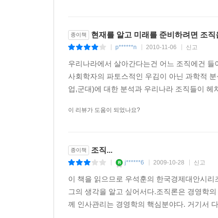
둘째, 귀공자 자본주의의 함정에서 빠져나와야 한다
한국 기업들은 루키들을 선발할 때 엘리트 코스를
현재를 알고 미래를 준비하려면 조직
종이책
토플이나 영어회화 능력, 출신 학교 등 획일화된
p******n
2010-11-06
신고
|
|
|
심각하게 떨어뜨린다는 데 있다. 지방대 출신이나
우리나라에서 살아간다는건 어느 조직에건 들어
뽑고 이들이 내부 경쟁에서 즉각적으로 패배하지 
사회학자의 파토스적인 우김이 아닌 과학적 분
때문이다. 외국인들이 한국의 조직 내부에서 예상치 
업,군대)에 대한 분석과 우리나라 조직들이 헤쳐
모아서 조직을 운용하면 기업 내부에 경쟁도가 지나
평민들의 근면과 창의력, 그리고 그들이 살아남기
이 리뷰가 도움이 되었나요?
왕자 행세하고 있는데, 이들은 만 명을 먹여 살릴 
하는 것이 역사적 진실이다.
조직...
종이책
셋째, 마초 자본주의를 넘어서 여성들과 일하는 법을
j******6
2009-10-28
신고
|
|
|
한국은 해방 이후 등장한 신여성을 ‘완전히 때려잡
이 책을 읽으므로 우석훈의 한국경제대안시리즈 
접대부 정도로만 생각하면서 21세기를 맞은 셈이
그의 생각을 알고 싶어서다.조직론은 경영학의 
하는 나라는 없다. 여성들이 고위 직급에 잘 올라가
께 인사관리는 경영학의 핵심분야다. 거기서 다
주요 경제조직에서 거의 똑같이 사오십대 마초 집단