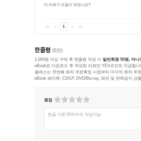
있는 얘기는 ‘남성과 여성의 기회의 형평성’ 정
이 리뷰가 도움이 되었나요?
폭탄주를 배워서 남성들과 같은 공간에서 움직일 
‘주 이틀 노동제’나 장기간의 ‘육아 휴가’와 같은
주지육림 자본주의를 굴려가기 위한 숱한 접대와 
1
어렵지 않다. 여성들이 일하기 어려운 조직은 남성
극히 제한을 받는 경직된 조직이 될 수밖에 없고 이
한줄평
(0건)
넷째, 토호들의 ‘짝패’ 자본주의를 타파해야 한다.
1,000원 이상 구매 후 한줄평 작성 시
일반회원 50원, 마니
eBook은 다운로드 후 작성한 리뷰만 YES포인트 지급됩니
한국 기업들은 지역과 잘 지내는 법을 모른다. 현
클래스는 첫번째 회차 주문확정 시점부터 마지막 회차 주문
스스로 필승전략이라고 자화자찬하는 이 전략은 다
eBook 페이백, CD/LP, DVD/Blu-ray, 패션 및 판매금
지역민의 눈높이가 아니라 지역 토호의 눈높이에서 
‘천민’ 취급하는 것이 현실이다. 기업이 단지 부
존재’가 되는 것은 위기 국면의 한국 자본주의가
평점
때문이다. 기업끼리의 경쟁이라는 관점에서 본다면,
한글 기준 50자까지 작성가능
기업으로 분화될 것이다. 풀뿌리 민주주의가 더 강화
자산으로 가지게 된 기업에게 더 유리한 방식으로 시
것이 아니었다는 점을 상기해보면, 현재 ‘짝패 자본