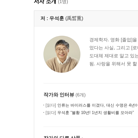
저자 소개
(1명)
3장 위기의 한국 조직들
저 :
우석훈
(禹晳熏)
경마장 가는 길의 위기:삼성전자와 현대자동차
상층부와 하층부의 단절:노트북과 데스크톱의 따로
대량생산 체제와 다양성의 위기:대형 교회
경제학자. 영화 [졸업]
과잉 경쟁과 인력 재생산의 실패:건설업계
었다는 사실, 그리고 [
순환형 시스템과 숙련도의 위기:중앙공무원의 아
도대체 제대로 알고 있는
즐거운 노동과 괴로운 노동:포스트 포디즘 시대의
됨. 사랑을 위해서 못 할
사회적 신뢰의 위기:외국계 기업들곽 대형 유통업체
경제적 약자와 일하는 법:조폭과 불법다단계와 사
보론3:삼성그룹의 위기와 ‘정상 기업’
작가와 인터뷰
(6개)
4장 한국 기업에 던지는 조직론의 질문 Top5
[읽다]
인류는 바이러스를 이겼다, 대신 수명은 4년
슈퍼보드 초대장
[읽다]
우석훈 “불황 10년! 1년치 생활비를 모아라”
노동 숙련도를 높이는 법:‘캐비아 자본주의’
이십대와 일하는 법:‘귀공자 자본주의’
여성과 일하는 법:마초들의 ‘주자육림 자본주의’