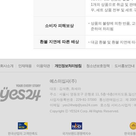
1개의 상품으로 취급 및 판매
우, 세트 상품 전부 및 세트
상품의 불량에 의한 반품, 교
소비자 피해보상
준하여 처리됨
환불 지연에 따른 배상
대금 환불 및 환불 지연에 
회사소개
인재채용
이용약관
개인정보처리방침
청소년보호정책
도서홍보안내
대표 : 김석환, 최세라
주소 : 서울시 영등포구 은행로 11, 5층~6층(여의도동,일신
사업자등록번호 : 229-81-37000 통신판매업신고 : 제 200
이메일 : yes24help@yes24.com 호스팅 서비스사업자 :
Copyright ⓒ YES24 Corp. All Rights Reserved.