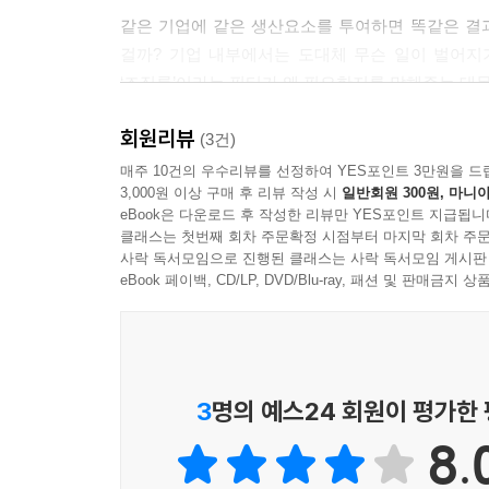
같은 기업에 같은 생산요소를 투여하면 똑같은 결과
걸까? 기업 내부에서는 도대체 무슨 일이 벌어지
‘조직론’이라는 필터가 왜 필요한지를 말해주는 대
회원리뷰
저자는 한국 자본주의가 조직의 역사라는 관점에서
(3건)
못해서 방황하는 중이라고 진단한다. 더 나쁘게
매주 10건의 우수리뷰를 선정하여 YES포인트 3만원을 드
3,000원 이상 구매 후 리뷰 작성 시
일반회원 300원, 마니아
밀려나는 중이고, 불법다단계 모델이나 조직폭력
eBook은 다운로드 후 작성한 리뷰만 YES포인트 지급됩니
경제조직들은 정상적인 ‘조정’을 조직 내에서 성
클래스는 첫번째 회차 주문확정 시점부터 마지막 회차 주문
대응하기에 적절한 조직의 형태들을 갖추고 있지 
사락 독서모임으로 진행된 클래스는 사락 독서모임 게시판
있거나 최근 독립된 하나의 생산 변수로 간주되고 
eBook 페이백, CD/LP, DVD/Blu-ray, 패션 및 판매금
문제점을 제대로 이해하기는 불가능하다고 주장한
집단으로 해고되었을 때, 이는 당연히 불량률의 증
이러한 효율성 하락의 책임이 저임금을 받으며 
노동과정을 구성한 회사의 조직담당자에게 있는
3
명의 예스24 회원이 평가한
이노베이션’이라고 부르는 연성혁신들이 지체되거나 
8.
저자는 구체적으로 이렇게 조직이라는 관점에서 생