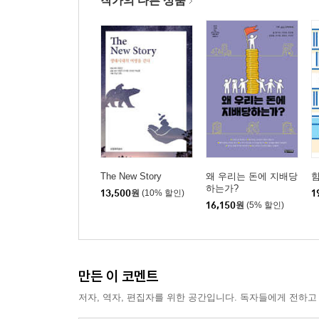
작가의 다른 상품
지역과 친하게 지내는 법:토호들의 ‘짝패 자본주의’
중소기업과 일하는 법:‘조폭 자본주의’
한국형 국민기업 모델은 가능한가
닫는글 숨은 조직 찾기
The New Story
왜 우리는 돈에 지배당
힘
하는가?
13,500
원
(10% 할인)
1
16,150
원
(5% 할인)
만든 이 코멘트
저자, 역자, 편집자를 위한 공간입니다. 독자들에게 전하고