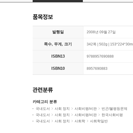
품목정보
발행일
2008년 09월 27일
쪽수, 무게, 크기
342쪽 | 502g | 153*224*30
ISBN13
9788957690888
ISBN10
8957690883
관련분류
카테고리 분류
국내도서
사회 정치
사회비평/비판
빈곤/불평등문제
국내도서
사회 정치
사회비평/비판
한국사회비평
국내도서
사회 정치
사회학
사회학일반