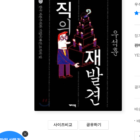
우
정
판
Y
결
배
배
사이즈비교
공유하기