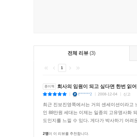
어느 한 작은 부서에서 일어나는 에피소드에 불과
단위에서 발생한다면 어떤 일이 벌어지게 될까? 도
금융자본의 흐름이 문제라고 하는 식의 잘못된 진단이
저자의 주장이다.
조직론이 제시하는 위기 극복을 위한 키워드 5가지
전체 리뷰
(3)
그렇다면 한국 기업조직이 빠져 있는 가장 큰 함정
1
한국 기업이 위기를 타파하기 위해 극복해내야 할 
첫째, 캐비아 자본주의의 문제를 해결해야 한다.
회사의 임원이 되고 싶다면 한번 읽어
종이책
캐비아란 쉽게 말해 경제행위를 하는 개인들이 기
t*******2
2008-12-04
신고
|
|
|
조기유학이나 과외가 될 수도 있다. 이 문제가 해
최근 진보진영쪽에서는 거의 센세이션이라고 느
직결되기 때문이다. 기업조직은 구성원의 임금을 
인 88만원 세대는 이제는 일종의 고유명사화 
잠재력’을 높이는 형태의 조직구조를 만들어야 한다
도인지를 느낄 수 있다. 게다가 박사하기 어려운
있는 일부만 조직 내부에 남기고 나머지는 전부 
경쟁에서 버텨나갈 수 없다.
2명
이 이 리뷰를 추천합니다.