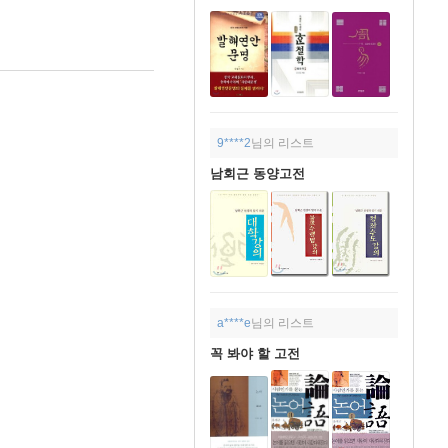
9****2
님의 리스트
남회근 동양고전
a****e
님의 리스트
꼭 봐야 할 고전