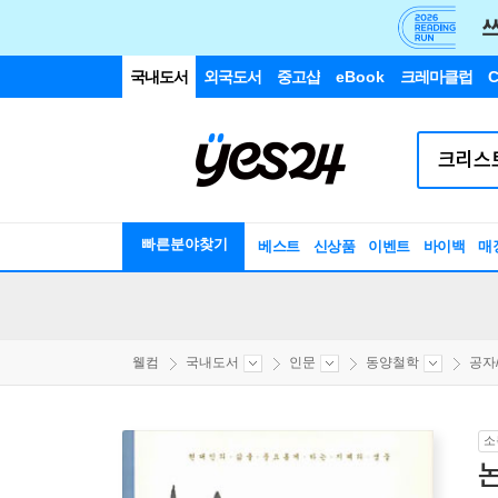
국내도서
외국도서
중고샵
eBook
크레마클럽
C
빠른분야찾기
베스트
신상품
이벤트
바이백
매
웰컴
국내도서
인문
동양철학
공자
소
논