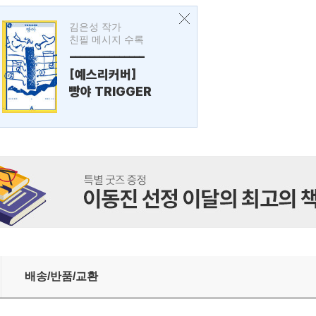
김은성 작가
친필 메시지 수록
---------------
[예스리커버]
빵야 TRIGGER
배송/반품/교환