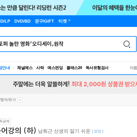
D/LP
DVD/BD
문구
/GIFT
티켓
장안내
채널예스
사락
예스펀딩
클래스24
독서유형검사
여
RBTI Lab
독서유형검사
주말에는 더욱 알뜰하게!
최대 2,000원 상품권 받으
/맹자/유가
득공제
어강의 (하)
남회근 선생의 알기 쉬운
[ 양장 ]