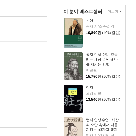
이 분야 베스트셀러
더보기
논어
공자 저/소준섭 역
10,800
원
(10% 할인)
공자 인생수업: 흔들
리는 세상 속에서 나
를 지키는 방법
이길환
15,750
원
(10% 할인)
장자
오강남 편
13,500
원
(10% 할인)
맹자 인생수업 : 세상
의 소란 속에서 나를
지키는 50가지 맹자
의 가르침
맹자 저/김지민 편