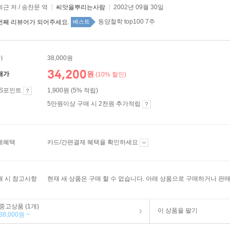
근 저 / 송찬문 역
씨앗을뿌리는사람
2002년 09월 30일
동양철학 top100 7주
번째 리뷰어가 되어주세요.
베스트
가
38,000원
34,200
원
매가
(10% 할인)
ES포인트
1,900원 (5% 적립)
5만원이상 구매 시 2천원 추가적립
제혜택
카드/간편결제 혜택을 확인하세요
매 시 참고사항
현재 새 상품은 구매 할 수 없습니다. 아래 상품으로 구매하거나 판매
중고상품 (1개)
이 상품을 팔기
38,000원 ~