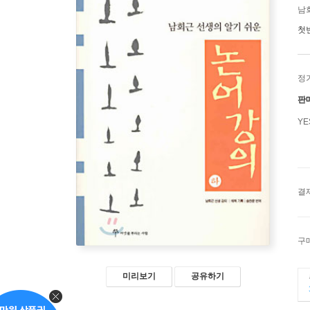
남회
첫
정
판
Y
결
구
미리보기
공유하기