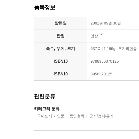
품목정보
발행일
2002년 09월 30일
판형
양장
쪽수, 무게, 크기
637쪽 | 1,166g | 크기확인중
ISBN13
9788956370125
ISBN10
8956370125
관련분류
카테고리 분류
국내도서
인문
동양철학
공자/맹자/유가