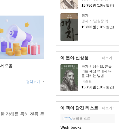
15,750
원
(10% 할인)
맹자
맹자 저/김원중 역
19,800
원
(10% 할인)
이 분야 신상품
더보기
도서 모음
공자 인생수업: 흔들
리는 세상 속에서 나
를 지키는 방법
이길환
펼쳐보기
15,750
원
(10% 할인)
이 책이 담긴
리스트
더보기
진한 강해를 통해 전통 문
h****e
님의 리스트
Wish books