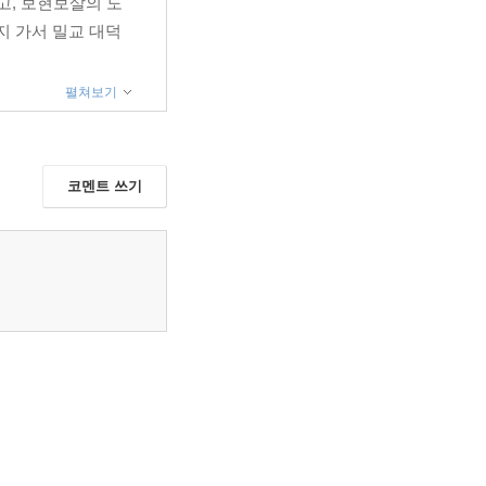
고, 보현보살의 도
지 가서 밀교 대덕
펼쳐보기
코멘트 쓰기