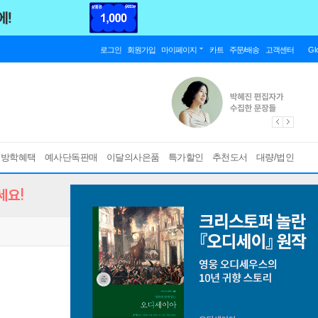
로그인
회원가입
마이페이지
카트
주문/배송
고객센터
Gl
름방학혜택
예사단독판매
이달의사은품
특가할인
추천도서
대량/법인
세요!