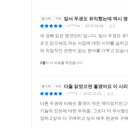
- 최재천(이화여대 에코과학부 석좌교수, 국립생태원
앞서 두권도 유익했는데 역시 
종이책
구매
n*****m
2019-04-08
신고
|
|
|
세 권째 읽은 명견만리 입니다. 앞서 두권도
조건 읽으세요.저는 사업에 대한 시야를 넓히고
와 직접적인 관련이 없는 분야를 다루고 있습니다
1명
이 이 리뷰를 추천합니다.
다들 읽었으면 좋겠어요 이 시리
종이책
구매
i*****1
2018-12-01
신고
|
|
|
다른 두권에 비해선 충격이 적은 책이었지만그
기술의 진보에 대한 두려움. 그보다 더 무서웠
장하고싶어 다 구매하고 싶어 매주 한권씩 구매