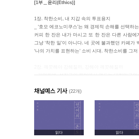
[1부＿윤리(Ethics)]
1장. 착한소비, 내 지갑 속의 투표용지
_ ‘호모 에코노미쿠스’는 왜 경제적 손해를 선택하
커피 한 잔은 내가 마시고 또 한 잔은 다른 사람에
그냥 ‘착한 일’이 아니다. 네 곳에 불과했던 카페가
‘나의 가치를 표현하는’ 소비 시대. 착한소비를 그저
2장. 깨끗해야 강해질까, 강해야 깨끗해질까
_ 김영란법, 선진국의 문턱에서 맴도는 대한민국의
이 점수가 1점 높아지면 1인당 GDP가 연평균 0
채널예스 기사
높아진다. 이 점수는 바로 부패인식지수다. 대한민국의
(22개)
우리의 윤리에서 찾는다.
[2부＿기술(Technology)]
3장. 인공지능과 함께할 미래
읽다
읽다