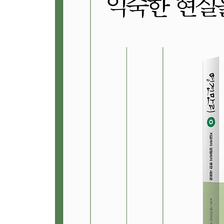
6장. 방 안에 들어온 코끼리를 어떻게 할까
_ 세계는 지금 유커 유치 전쟁 중
2015년 미국 역사상 최초로 뉴욕에서 중국인들을 
벤쿠버에는 중국인들의 레저용 고급 저택이 줄줄이
바꾸는 차이나 머니, 위험일까 기회일까?
7장. 대륙의 딜레마, 중국경제 위기론
_ 계란을 한 바구니에 담지 마라
‘차이나 보너스’라는 말이 있을 정도로 전 세계에 
유령도시 등장. 통화가치 절하…. 중국은 질적 
하는가.
8장. 무엇도 두렵지 않은 2억 명의 젊은이들
_ 중국은 어떻게 주링허우 세대를 키우는가
신제품 발표회 입장권을 10만 원 넘게 주고 사는 
출생 선배 창업가들이 90년대 출생 후배 창업가들
1위국이 되었나.