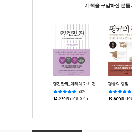
이 책을 구입하신 분
명견만리_미래의 가치 편
평균의 종말
56건
14,220
원
(10% 할인)
19,800
원
(10