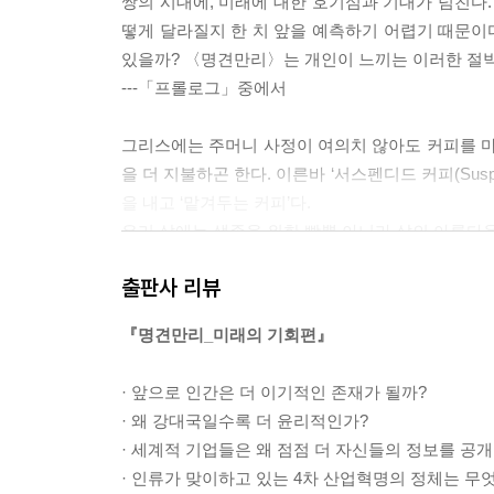
쌍의 시대에, 미래에 대한 호기심과 기대가 넘친다.
떻게 달라질지 한 치 앞을 예측하기 어렵기 때문이다
있을까? 〈명견만리〉는 개인이 느끼는 이러한 절
---「프롤로그」중에서
그리스에는 주머니 사정이 여의치 않아도 커피를 마실
을 더 지불하곤 한다. 이른바 ‘서스펜디드 커피(Suspe
을 내고 ‘맡겨두는 커피’다.
우리 삶에는 생존을 위한 빵뿐 아니라 삶의 아름다움
기를 바라는 마음. 그 마음이 모여 서스펜디드 커피
출판사 리뷰
에서 서스펜디드 커피를 만날 수 있으며, 불가리아에
---「착한소비, 내 지갑 속의 투표용지」중에서
『명견만리_미래의 기회편』
보츠와나 사람이라면 누구나 부를 줄 아는 노래가 하
· 앞으로 인간은 더 이기적인 존재가 될까?
보츠와나의 미래는 우리에게 달려 있어요.” … 청렴
· 왜 강대국일수록 더 윤리적인가?
츠와나의 1인당 명목 GDP는 5897달러로 아프리
· 세계적 기업들은 왜 점점 더 자신들의 정보를 공
룩한 큰 성과다. 부패 없는 사회를 바탕으로 이룬
· 인류가 맞이하고 있는 4차 산업혁명의 정체는 무
다 보니 다른 아프리카 국가들과 달리 종족 간의 갈