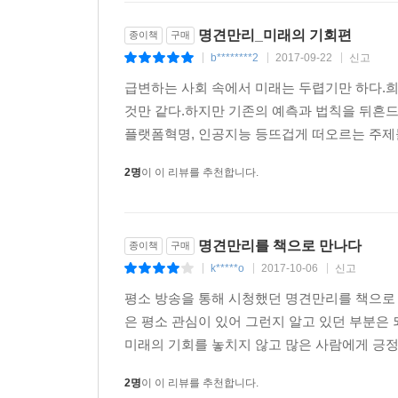
각 주제마다 저인망식 자료조사를 바탕으로 한 탄탄한
명견만리_미래의 기회편
종이책
구매
전문가들의 데이터를 바탕으로 해당 이슈에 접근
b********2
2017-09-22
신고
|
|
|
정서적인 접근을 돕는다. 글의 말미에는 제작진이
취재노트가 담겨 있다. 책의 뒷부분에는 ‘더 볼거리’
급변하는 사회 속에서 미래는 두렵기만 하다.
것만 같다.하지만 기존의 예측과 법칙을 뒤흔드
이미 인류가 주목하는 문제는 과거와 달라졌다. 살
플랫폼혁명, 인공지능 등뜨겁게 떠오르는 주제들
요구 등 앞으로 우리 인류는 향후 50년 동안 이 
2명
이 이 리뷰를 추천합니다.
세계가 오늘날 어떻게 움직이고 변화해 가는지를 전
있을 것이다. 보고 느끼면서도 제대로 알아차리지 
계기를 이 책을 통해 얻기 바란다. 미래가 불투명한
명견만리를 책으로 만나다
종이책
구매
k*****o
2017-10-06
신고
추 천 사
|
|
|
평소 방송을 통해 시청했던 명견만리를 책으로 
미래를 내다보는 밝은 눈들은 한결같이 기본을 강
은 평소 관심이 있어 그런지 알고 있던 부분은 
헐레벌떡 새로운 스펙을 쌓는 것은 실로 어리석기 짝
미래의 기회를 놓치지 않고 많은 사람에게 긍정
합니다. 마스터키를 깎는 일은 자연과학과 인문학
2명
이 이 리뷰를 추천합니다.
그들의 미래를 함께 걱정하는 부모들에게 밝은 눈을