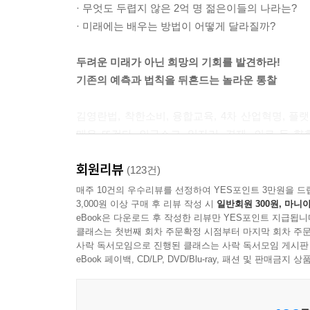
· 무엇도 두렵지 않은 2억 명 젊은이들의 나라는?
---「깨끗해야 강해질까, 강해져야 깨끗해질까」중
· 미래에는 배우는 방법이 어떻게 달라질까?
2014년 6월, 미국 전기차 업체인 테슬라모터스는
두려운 미래가 아닌 희망의 기회를 발견하라!
허기술 1400여 개를 무료로 공개했다. 토요타 또한 
기존의 예측과 법칙을 뒤흔드는 놀라운 통찰
자본과 시간을 투자해 개발한 자사의 독점기술을 공
것이 우리의 미래를 준비하는 길”이라며 “인류의 미
김영란법, 착한소비, 융합교육, 4차 산업혁명, 
---「누구나 천재가 될 수 있는 시대」중에서
매우 뜨겁다. 인구쇼크, 일자리, 경제, 의료 등
이번에는 우리 인류가 지금 준비해야 할 ‘미래의 기회
독일의 주방가구 1위 업체인 노빌리아는 지금까지
회원리뷰
(123건)
고 있다. 과연 대량생산에 적합한 컨베이어벨트식 공
우리가 쉽게 접하지 못하고 예상 못하는 이슈들
매주 10건의 우수리뷰를 선정하여 YES포인트 3만원을 드
장시스템을 고객 맞춤형으로 바꿨다. 가구는 미리 
3,000원 이상 구매 후 리뷰 작성 시
일반회원 300원, 마니아
동시대인들의 응집된 지혜, 섣부른 예측보다는 냉
힌 바코드를 붙이는 데서 시작한다. 이미 제조라인
eBook은 다운로드 후 작성한 리뷰만 YES포인트 지급됩니
놓치지 않는 안목이 필요하다.
품을 선별하고 조립하므로 컨베이어벨트 위에 다양한 
클래스는 첫번째 회차 주문확정 시점부터 마지막 회차 주문
사락 독서모임으로 진행된 클래스는 사락 독서모임 게시판
인터넷에서 보고 손잡이 위치를 바꾸거나, 아예 다른
6대륙 17개국 취재!
eBook 페이백, CD/LP, DVD/Blu-ray, 패션 및 판매금
---「4차 산업혁명, 도대체 어떻게 준비해야 하나
40여 명의 전문가들과 1만 대중이 함께 만들어낸 
중국은 지금 전 세계에서 청년 창업이 가장 활발하게