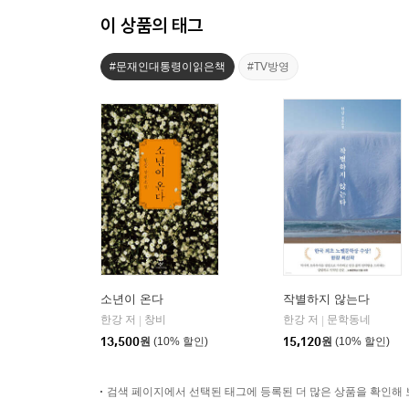
이 상품의 태그
#문재인대통령이읽은책
#TV방영
소년이 온다
작별하지 않는다
한강 저
창비
한강 저
문학동네
|
|
13,500
원
(10% 할인)
15,120
원
(10% 할인)
검색 페이지에서 선택된 태그에 등록된 더 많은 상품을 확인해 