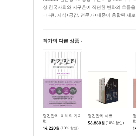
상 한국사회와 지구촌이 직면한 변화의 흐름을 읽어
+다큐, 지식+공감, 전문가+대중이 융합된 새로운
작가의 다른 상품
명견만리_미래의 가치
명견만리 세트
편
56,880
원
(10% 할인)
14,220
원
(10% 할인)
1