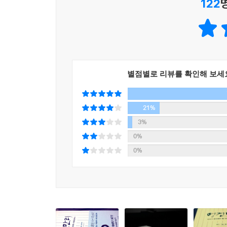
122
『명견만리』는 대한민국 최고의 전문가들과 대중의
자 지수가 가장 높은 나라는 중국이었다. 그리고 이 
분야의 최고 전문가부터 서태지, 성석제, 장진
고카페는 주머니 사정이 좋을 리 없는 젊은 창업자들
프로그램으로서는 유례없이 높은 시청률을 
의실 이용 등 다양한 장소가 제공된다. 또한 이곳은
(Lecture+Documentary)’ 형식으로 우리
비 창업 청년들은 서로 정보를 공유하기도 하고, 마
---「무엇도 두렵지 않은 2억 명의 젊은이들」중에
호서대학교에서는 이 프로그램을 바탕으로 한 교
별점별로 리뷰를 확인해 보세
교육이 활발하다. 학생부터 취업준비생, 직장인, 창
‘기름으로 오염된 바다를 어떻게 정화할 것인가’와 같
프로그램을 주목한다. 특히 기존 전문가 중심의 담
을 융합한 커리큘럼을 마련했다. 융합 수업은 이론 
구체적이고 현실적인 토론과 대안 모색의 장이 될 수
21%
내용을 예로 들면 이렇다. 물은 남겨놓고 어떻게 
3%
과거에 발생한 기름 유출 사고들은 어땠는지 등. 하
이 책은 그간 〈명견만리〉가 다룬 미래 사회의 주요
0%
노를 저어보는 체육 활동도 하고, 물고기로 요리하는
윤리, 기술, 중국, 교육 문제를, 전편에서는 인구, 경
0%
다. 학생들은 예습이라는 걸 하고 싶어도 할 수가 
겁게 몰두하는 사고력이다.
먼저 윤리 파트에서는 자본주의 사회가 정글화되
만들어낼 우리 사회의 변화를 짚어보면서 세계적 트
---「지식의 폭발 이후, 어떤 교육이 필요한가」중에서
기술 파트에서는 기술발전으로 인해 변혁의 물결이