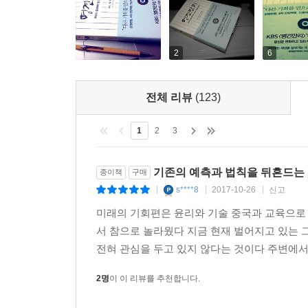
중국 파트에서는 전 세계의 가장 큰 소비자였던
예측하면서 우리 사회의 대응책을 고민해보았다.
2
6
교육 파트에서는 지식의 폭발 이후 새롭게 부각되
현실을 짚어보았다. 이를 통해 미래가 요구하는 교육
전체 리뷰
(123)
앞으로 인류는 이 책에서 제기한 문제들에 대해
1
2
3
지속적으로 고민하며 답을 찾아 나가게 될 것이다
기존의 예측과 법칙을 뒤흔드는
종이책
구매
『명견만리』는 각종 트렌드와 사례, 데이터를 통해 
s****8
2017-10-26
신고
|
|
|
주목한다는 것. 그간 사회를 진단하고 미래를 예
미래의 기회편은 윤리와 기술 중국과 교육으로 
많았다. 게다가 일자리, 교육 등은 이미 익숙해진 
서 참으로 놀라웠다 지금 현재 벌어지고 있는
전혀 관심을 두고 있지 않다는 것이다 주변에서
그러나 『명견만리』는 전 세계 전문가들과 동시대
예컨대 일자리 문제에 대해 기계가 따라오지 못할
2명
이 이 리뷰를 추천합니다.
역할을 묻는다. 이처럼 이제까지와는 다른 접근법으