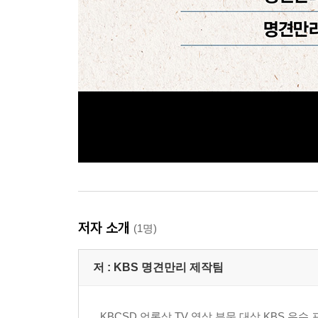
저자 소개
(1명)
저 :
KBS 명견만리 제작팀
KBCSD 언론상 TV 영상 부문 대상 KBS