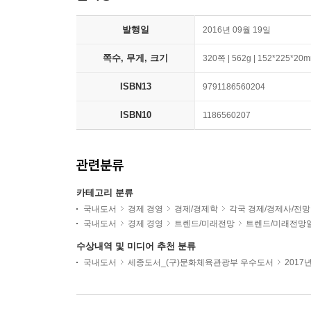
발행일
2016년 09월 19일
쪽수, 무게, 크기
320쪽 | 562g | 152*225*20
ISBN13
9791186560204
ISBN10
1186560207
관련분류
카테고리 분류
국내도서
경제 경영
경제/경제학
각국 경제/경제사/전망
국내도서
경제 경영
트렌드/미래전망
트렌드/미래전망
수상내역 및 미디어 추천 분류
국내도서
세종도서_(구)문화체육관광부 우수도서
2017