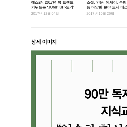
_ 선한 인공지능 시대를 위해 무엇이 필요한가
예스24, 2017년 북 트렌드
소설, 인문, 에세이, 수
키워드는 ‘JUMP UP-도약’
등 다양한 분야 도서 베
2008년 러시아에서는 인공지능이 쓴 소설이 베스
셀러 등극
2017년 12월 04일
2017년 10월 26일
일본에서는 전 직원이 로봇인 호텔도 성업 중이다
이루려면 어떤 준비를 해야 할까?
4장. 누구나 천재가 될 수 있는 시대
상세 이미지
_ 개방하라, 공유하라, ‘플랫폼 시대’의 혁신을 말하
직원은 단 12명. 인터넷 커뮤니티로 모집한 엔지니어
자동차가 만들어졌다. 도대체 이런 일이 어떻게 가
5장. 4차 산업혁명, 도대체 어떻게 준비해야 하나
_ 똑똑한 공장, 똑똑한 제품, 다들 똑똑해지는 미래
에디슨이 만든 130년 전통의 제조기업 GE는 이제
애플과 검색 서비스 기업 구글은 자동차 생산을
제조업의 시대. 바야흐로 인류가 맞이한 4차 산업
[3부＿중국(China)]