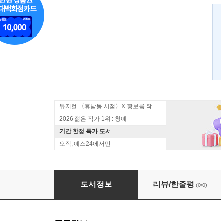
뮤지컬 〈휴남동 서점〉X 황보름 작가 북토크
2026 젊은 작가 1위 : 청예
기간 한정 특가 도서
오직, 예스24에서만
시흥 아리랑
도서정보
리뷰/한줄평
(0/0)