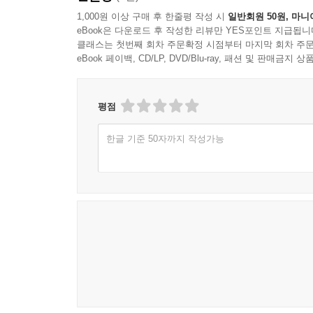
소금 창고
1,000원 이상 구매 후 한줄평 작성 시
일반회원 50원, 마니
도리재
eBook은 다운로드 후 작성한 리뷰만 YES포인트 지급됩니
도리재 느티나무
클래스는 첫번째 회차 주문확정 시점부터 마지막 회차 주문
eBook 페이백, CD/LP, DVD/Blu-ray, 패션 및 판매금
단종이 넘은 박석고개
옹봉산 매들은
매들은 높이높이
평점
벼슬고지 연꽃
비석거리
한글 기준 50자까지 작성가능
베실구지 향나무
얼미에서
물왕저수지
남왕 마을
피흘(리)고개
누낭고개
논줄
삼실다리
논줄 은행나무