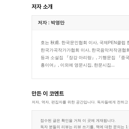
저자 소개
방아다리 느티나무
뱀내장터 몰이꾼
뱀내
저자 : 박영만
꿈봉우리
마애보살입상 1,2
호는 秋甫. 한국문인협회 이사, 국제PEN클럽
여우고개
한국가곡작가가협회 이사, 한국음악저작권협회
생매산아 생매산아
등과 소설집 『장강 아리랑』, 기행문집 『중
생매산 나무꾼
흥이여』, 이외에 영문시집, 한문시집...
모래고개
은행정에 오르니
각시골 모내기
배터
만든 이 코멘트
길마재 팽나무
저자, 역자, 편집자를 위한 공간입니다. 독자들에게 전하고
삼년고개 나무꾼
계수저수지
구석골 향나무
접수된 글은 확인을 거쳐 이 곳에 게재됩니다.
매화꽃 마을
독자 분들의 리뷰는 리뷰 쓰기를, 책에 대한 문의는 1: