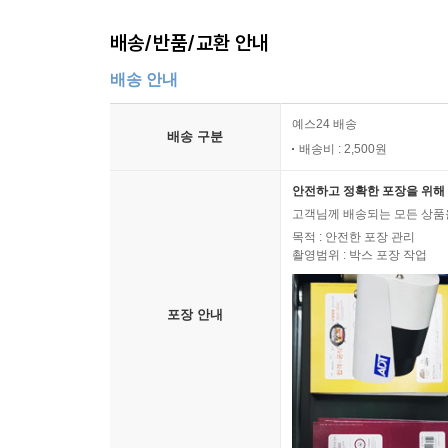
문봉
곤두레미 고개
배송/반품/교환 안내
조남동 지석묘
배송 안내
묘재 나무꾼
양단말 응단말
예스24 배송
노루우물
배송 구분
배송비 : 2,500원
서둘고개 나무꾼
긴마루 측백나무 앞에서
안전하고 정확한 포장을 위해 
인선왕후 생가터
고객님께 배송되는 모든 상품을
목적 : 안전한 포장 관리
고잔 하마터
촬영범위 : 박스 포장 작업
월곶에는
물새야 넌 알고 있지
포장 안내
농바위 자리에서
수군 만호 고을
돌주리
옥구섬
옥구섬 해넘이
옥구정