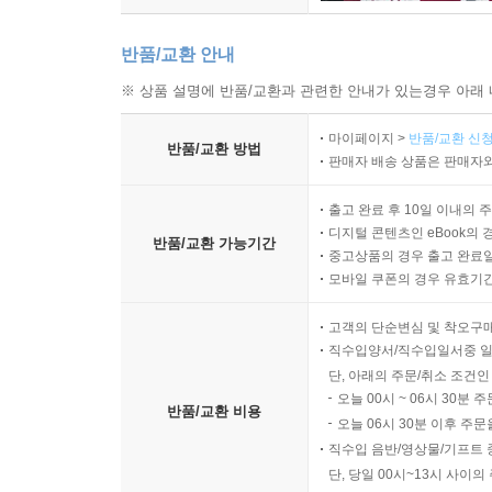
생금우물
반품/교환 안내
오이도 봉화터
군자봉의 노래
※ 상품 설명에 반품/교환과 관련한 안내가 있는경우 아래 
환자산
마이페이지 >
반품/교환 신청
사미 똥골
반품/교환 방법
판매자 배송 상품은 판매자와
사미 길쌈노래
사미 굴렁바위
출고 완료 후 10일 이내의 
구준물
디지털 콘텐츠인 eBook의 
반품/교환 가능기간
복고개
중고상품의 경우 출고 완료일
모바일 쿠폰의 경우 유효기간(
영웅대군 묘역에서
배우물
고객의 단순변심 및 착오구
망고개
직수입양서/직수입일서중 일
지게의 노래
단, 아래의 주문/취소 조건인
시흥 산타령
오늘 00시 ~ 06시 30분 
반품/교환 비용
오늘 06시 30분 이후 주문
한우물
직수입 음반/영상물/기프트 
시흥고등학교 교가
단, 당일 00시~13시 사이
금양의 논밭둑을 걸으면 (2인 이상 낭송용)