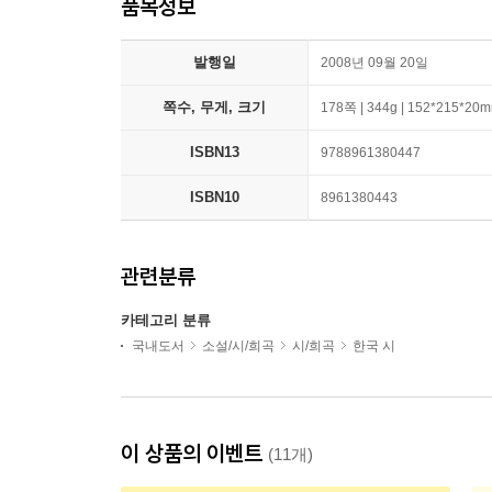
품목정보
발행일
2008년 09월 20일
쪽수, 무게, 크기
178쪽 | 344g | 152*215*20
ISBN13
9788961380447
ISBN10
8961380443
관련분류
카테고리 분류
국내도서
소설/시/희곡
시/희곡
한국 시
이 상품의 이벤트
(11개)