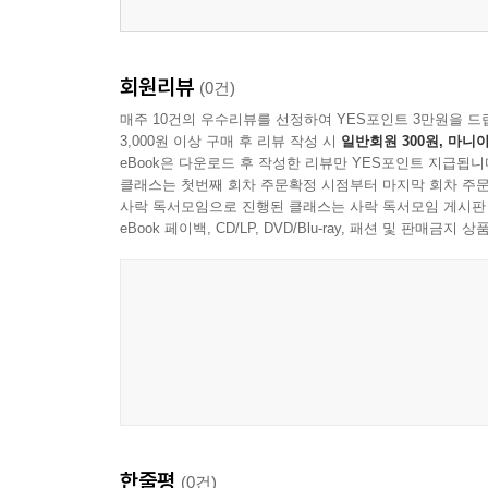
밤섬
미산동
살미 앞들로
회원리뷰
(0건)
사리 주막거리
매주 10건의 우수리뷰를 선정하여 YES포인트 3만원을 드
신안주씨 적선비
3,000원 이상 구매 후 리뷰 작성 시
일반회원 300원, 마니아
무지동
eBook은 다운로드 후 작성한 리뷰만 YES포인트 지급됩니
클래스는 첫번째 회차 주문확정 시점부터 마지막 회차 주문
점말의 옹기는
사락 독서모임으로 진행된 클래스는 사락 독서모임 게시판
무지동 은행나무
eBook 페이백, CD/LP, DVD/Blu-ray, 패션 및 판매금
솔개고개
큰말고개
방산동에는
학미산에 오르니
학미산 나무꾼
소래염전에 서서
새우개 은행나무 느티나무
새우개 장승박이 소나무
안성부원군 묘소 앞에서
한줄평
(0건)