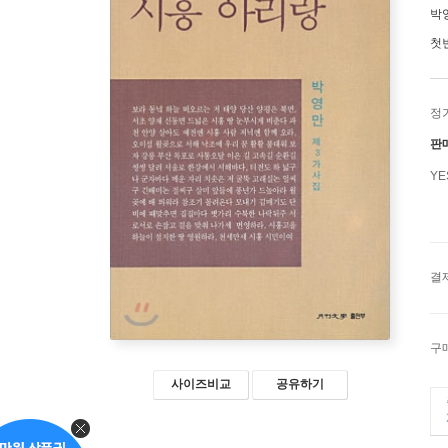
박
첫
정
판
Y
결
구
사이즈비교
공유하기