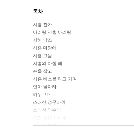
목차
시흥 찬가
아리랑,시흥 아리랑
서해 낙조
시흥 마당에
시흥 고을
시흥의 아침 해
손을 잡고
시흥 버스를 타고 가며
연아 날아라
하우고개
소래산 정군바위
소래산 약수터
하연 선생 홰나무
하우명 효자정각
파란 악보