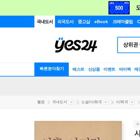
국내도서
외국도서
중고샵
eBook
크레마클럽
C
빠른분야찾기
베스트
신상품
이벤트
바이백
매
웰컴
국내도서
소설/시/희곡
시/희곡
소