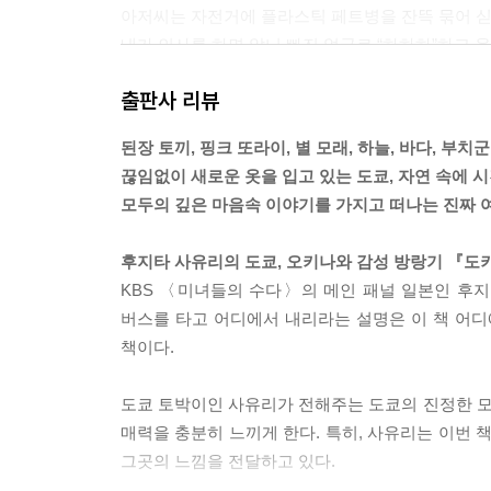
아저씨는 자전거에 플라스틱 페트병을 잔뜩 묶어 싣
내가 인사를 하면 앞니 빠진 얼굴로 “하하하”하고 웃
너는 소심해서 내가 쫓아가면 공원의 미끄럼틀 밑
출판사 리뷰
아저씨 뒤에서 나오려고 하지 않았다.
아저씨는 “부치 군은 남자니까 여자가 쫓아오는 게 
된장 토끼, 핑크 또라이, 별 모래, 하늘, 바다, 부치
나는 속으로 ‘아저씨, 개를 그렇게 잡으면 동물애호
끊임없이 새로운 옷을 입고 있는 도쿄, 자연 속에 
내 앞에 끌려온 부치 군은 부끄러운 듯이 혀를 내밀
모두의 깊은 마음속 이야기를 가지고 떠나는 진짜 
부치 군에게 인사를 하자 부치 군은 뭔가 말하고 싶
너를 소개 해”라는 무리한 명령을 했다.
후지타 사유리의 도쿄, 오키나와 감성 방랑기 『도
부치 군은 나를 보고는 주눅 든 것처럼 머리를 푹 숙
KBS 〈미녀들의 수다〉의 메인 패널 일본인 후지
버스를 타고 어디에서 내리라는 설명은 이 책 어디
해질녘 하늘이 부드러운 빛으로 부치 군과 아저씨와
책이다.
태양이 져가는 하늘을 바라보면서 아저씨는 기쁜 듯
그리고 “부치는 이런 즐거움을 몰라”라고 혼잣말인 
도쿄 토박이인 사유리가 전해주는 도쿄의 진정한 
나는 이 아저씨가 좋아졌다.
매력을 충분히 느끼게 한다. 특히, 사유리는 이번 
아마, 아저씨의 부치 군도 아저씨가 좋은 거겠지.
그곳의 느낌을 전달하고 있다.
이제 두 번 다시 그들을 만나지 않을지도 모른다.