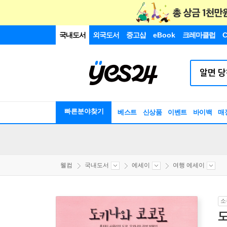
국내도서
외국도서
중고샵
eBook
크레마클럽
C
빠른분야찾기
베스트
신상품
이벤트
바이백
매
웰컴
국내도서
에세이
여행 에세이
소