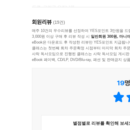
그래도 나는 시간이 흐른 지금까지도 아저씨와 부치
도쿄, 그리고 오키나와…
--- ‘걷는 오키나와’중에서
멀고도 가까운 도시 도쿄. 주말에도 훌쩍 떠나기
회원리뷰
수밖에 없는, 그런 도시다. 오키나와는 어떤 곳일
(19건)
핑크색의 미니스커트를 입은 아저씨.
야자수 정도가 떠오른다면, 당신은 생각보다 먼 나라
매주 10건의 우수리뷰를 선정하여 YES포인트 3만원을 드
등에 키티 짱의 가방을 메고 있다.
3,000원 이상 구매 후 리뷰 작성 시
일반회원 300원, 마니아
더욱 매력적이고 마력적인 여행지가 일본이다.
월?화?수?목?금?토?일???
eBook은 다운로드 후 작성한 리뷰만 YES포인트 지급됩니
언제나 이 역에서 누군가를 기다리고 있다.
클래스는 첫번째 회차 주문확정 시점부터 마지막 회차 주문
여행 관련 서적이 쏟아지는 시대다. 이 멀고도 가까
사락 독서모임으로 진행된 클래스는 사락 독서모임 게시판
모두들 뒤에서 아저씨를 ‘핑크 또라이‘라고 부른다.
구석구석 거치지 않은 테마가 없을 정도로 넘쳐나
eBook 페이백, CD/LP, DVD/Blu-ray, 패션 및 판매금
그러나 알고 있어. 선로에 떨어진 강아지를 구했던 
여행서적은 찾아보기 힘들다. 굳이 뒤져본다면 수상
그리고 나는 알아요. 아저씨가 하늘을 보며 가끔 운
진짜 그곳 사람들의 생각, 진짜 그곳사람들의 마음,
--- ‘도쿄를 보다’중에서
19
명
우리는 ‘미녀들의 수다’에서, 기모노가 잘 어울릴 
정말 일본인은 다른 사람의 일에 간섭하지 않는 걸까.
일본인 같던 사유리란 이름에 익숙해 있다. 그녀는 
이것을 읽고 있는 여러분께 대충대충 적당히 말하고
여행자다. 그리고 그 이전에 너무나도 일본다운, 
나는 진실을 전하지 않으면 안 돼! 라고 생각해서,
알고 있지만, 일본과 일본에 대해서 훨씬 더 잘 알고 
시부야로 밤 10시에, 잠옷을 입고, 머리에 샤워 캡을
사유리의 〈도키나와 코코로〉의 탄생은 여기에서
조수인 카즈코 씨(엄마)도 함께 갔기 때문에 혼자가
별점별로 리뷰를 확인해 보세