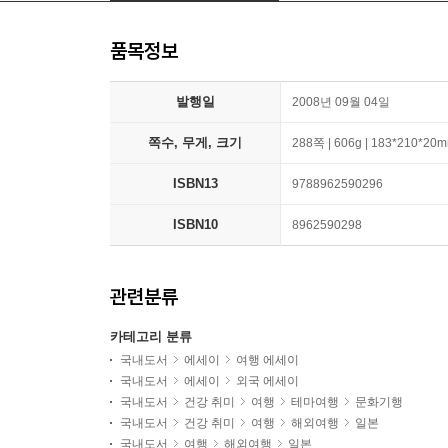
품목정보
발행일
2008년 09월 04일
쪽수, 무게, 크기
288쪽 | 606g | 183*210*20
ISBN13
9788962590296
ISBN10
8962590298
관련분류
카테고리 분류
국내도서
에세이
여행 에세이
국내도서
에세이
외국 에세이
국내도서
건강 취미
여행
테마여행
문화기행
국내도서
건강 취미
여행
해외여행
일본
국내도서
여행
해외여행
일본