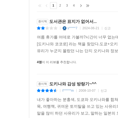
1
2
3
4
도쿄 코코로
더 이상 말이 필요 없는 일본안의 일본 ‘도쿄’. 
도서관은 표지가 없어서...
종이책
쉽게 이해 할 수 없었던 고갸루, 오타쿠의 행동에 
s*****7
2024-06-21
신고
|
|
|
〈Scene〉과 저자의 일상과 매력을 보여 줄 수 있는 〈
여름 휴가를 어데로 가볼까?시간이 너무 없는데
[도키나와 코코로] 라는 책을 찾았다.도쿄+오키
유리가 누군지 몰랐던 나는 단지 오키나와 정보를
4명
이 이 리뷰를 추천합니다.
도키나와 감성 방랑기~^^
종이책
t******m
2008-10-07
신고
|
|
|
내가 좋아하는 분홍색, 도쿄와 오키나와를 합
목, 여행책, 귀여운 토끼탈을 쓰고 있는 사유리
말을 많이 하던 사유리가 보고, 말하는 일본의 