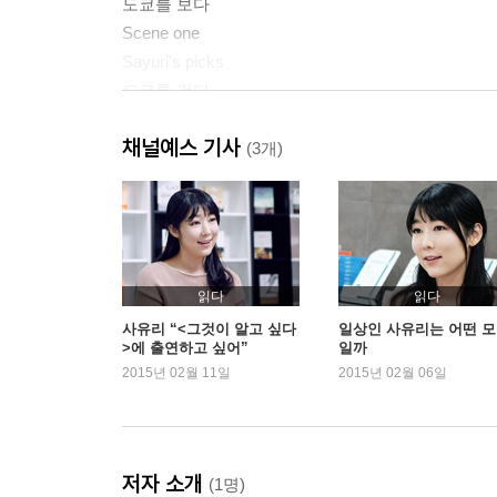
도쿄를 보다
Scene one
Sayuri's picks
도쿄를 걷다
Scene Two
채널예스 기사
Sayuri's picks
(3개)
도쿄를 먹다
Scene Three
Sayuri's picks
도쿄를 입다
Scene Four
읽다
읽다
Scene Five
사유리 “<그것이 알고 싶다
일상인 사유리는 어떤 
>에 출연하고 싶어”
일까
Sayuri's picks
2015년 02월 11일
2015년 02월 06일
도쿄를 맡다
Scene Six
일본 응용 편
저자 소개
(1명)