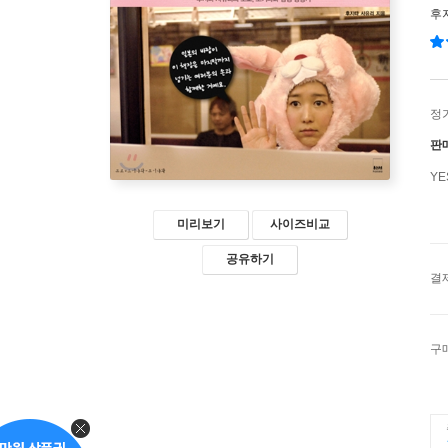
후
정
판
Y
미리보기
사이즈비교
공유하기
결
구