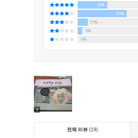
람이 없었다.
32%
그녀는 발칙하고도 재치가 넘치는 문장가다. 그녀
조수인 카즈코씨는 “우리를 병원에서 탈출했다고 착
일컬어 4차원이라 칭한다. 마치 다른 세계에서 온 
53%
지당하신 말씀이다.
된다. 그것이야말로 ‘여행’이라는 두 글자가 지니
11%
우리들은 아버지가 기다리는 집으로 향하는 택시에
느끼게 된다. 그녀를 보는 것만으로도 이미 마음으로
5%
나는 택시 안에서 얼굴에 팩을 하기 시작했다.
0%
택시 운전수가 어떤 반응을 보일까 기대했지만, “우
도쿄가 붉게 빛나는 심장이자 명멸하는 영혼의 용광
황은 종료됐다.
도쿄는 모든 것이 한데 뭉쳐 공간과 시간이 신비롭게
이상 실험결과다.
도쿄의 심장.
일본은 내게 상상 이상으로 벅찼다.
오키나와의 영혼.
그 두 곳에 선 사유리의 마음. 보이는 것 안에 보
--- ‘도쿄를 보다’중에서
약자의 슬픔도 느낄 수 있지만, 끝내 사랑과 희망을
오키나와 코코로
4
오키나와의 바다와 하늘 그리고 여행에서 만난 강
사람들의 이야기가 주를 이룬다. 또한 오키나와
전체 리뷰
(19)
비슷하다. ‘오키나와 코코’로 부분은 자연과 함께 