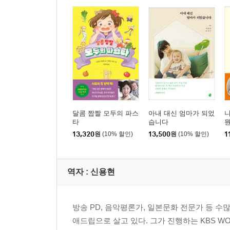
달콤 짭짤 모두의 파스
아내 대신 엄마가 되었
니
타
습니다
13,320
원
(10% 할인)
13,500
원
(10% 할인)
1
역자 : 신용현
방송 PD, 음악평론가, 일본문화 전문가 등 수
애드립으로 살고 있다. 그가 진행하는 KBS W