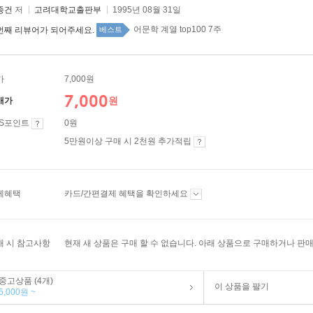
종건
저
고려대학교출판부
1995년 08월 31일
어문학 계열 top100 7주
번째 리뷰어가 되어주세요.
베스트
가
7,000원
7,000
원
매가
ES포인트
0원
5만원이상 구매 시 2천원 추가적립
제혜택
카드/간편결제 혜택을 확인하세요
매 시 참고사항
현재 새 상품은 구매 할 수 없습니다. 아래 상품으로 구매하거나 판매
중고상품 (4개)
이 상품을 팔기
6,000원 ~