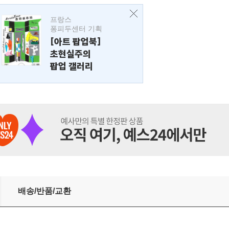
프랑스
퐁피두센터 기획
[아트 팝업북]
초현실주의
팝업 갤러리
배송/반품/교환