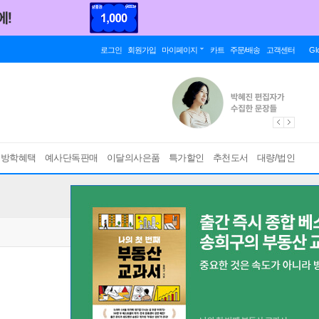
로그인
회원가입
마이페이지
카트
주문/배송
고객센터
Gl
름방학혜택
예사단독판매
이달의사은품
특가할인
추천도서
대량/법인