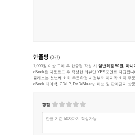
한줄평
(0건)
1,000원 이상 구매 후 한줄평 작성 시
일반회원 50원, 마니
eBook은 다운로드 후 작성한 리뷰만 YES포인트 지급됩니
클래스는 첫번째 회차 주문확정 시점부터 마지막 회차 주문
eBook 페이백, CD/LP, DVD/Blu-ray, 패션 및 판매금
평점
한글 기준 50자까지 작성가능