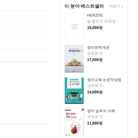
이 분야 베스트셀러
더보기
HERZOG
솔 벨로우 저/최경림 역
15,000
원
영미문학개관
송원문 저
17,000
원
영어교육 논문작성법
김재혁 저
14,000
원
영어 습득의 이해
유원호 저
11,000
원