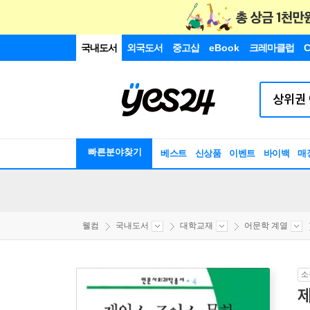
국내도서
외국도서
중고샵
eBook
크레마클럽
C
빠른분야찾기
베스트
신상품
이벤트
바이백
매
웰컴
국내도서
대학교재
어문학 계열
소