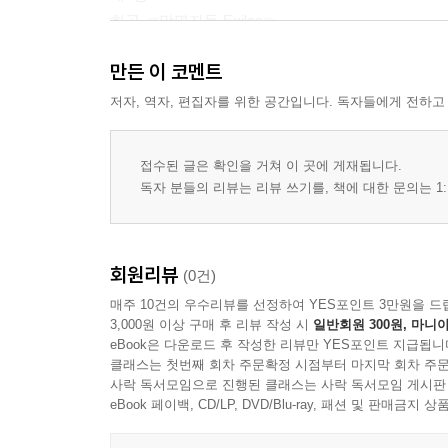
희곡 ≪망명자들 Exiles≫
＜저자의 노트 Notes by the Author＞
만든 이 코멘트
제4장
저자, 역자, 편집자를 위한 공간입니다. 독자들에게 전하고
≪더블린 사람들 Dubliners≫
접수된 글은 확인을 거쳐 이 곳에 게재됩니다.
제5장
독자 분들의 리뷰는 리뷰 쓰기를, 책에 대한 문의는 1:
≪젊은 예술가의 초상 A Portrait of the Artist as a 
제6장
회원리뷰
(0건)
≪율리시즈 Ulysses≫
매주 10건의 우수리뷰를 선정하여 YES포인트 3만원을 드
3,000원 이상 구매 후 리뷰 작성 시
일반회원 300원, 마니아
제7장
eBook은 다운로드 후 작성한 리뷰만 YES포인트 지급됩니
≪비평문 Critical Writings≫
클래스는 첫번째 회차 주문확정 시점부터 마지막 회차 주문
사락 독서모임으로 진행된 클래스는 사락 독서모임 게시판
eBook 페이백, CD/LP, DVD/Blu-ray, 패션 및 판매금