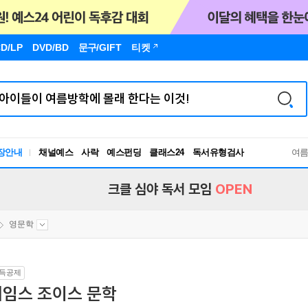
D/LP
DVD/BD
문구
/GIFT
티켓
장안내
채널예스
사락
예스펀딩
클래스24
독서유형검사
여
RBTI Lab
독서유형검사
크클 심야 독서 모임
OPEN
영문학
득공제
제임스 조이스 문학