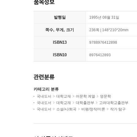
품목정보
발행일
1995년 08월 31일
쪽수, 무게, 크기
236쪽 | 148*210*20mm
ISBN13
9788976412898
ISBN10
8976412893
관련분류
카테고리 분류
국내도서
대학교재
어문학 계열
영문학
국내도서
대학교재
대학출판부
고려대학교출판부
국내도서
소설/시/희곡
비평/창작/이론
작가 탐구