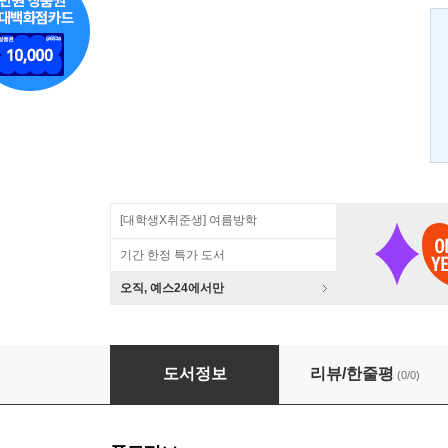
[대학생X취준생] 여름방학
기간 한정 특가 도서
오직, 예스24에서만
제임스 조이스 문학
도서정보
리뷰/한줄평
(0/0)