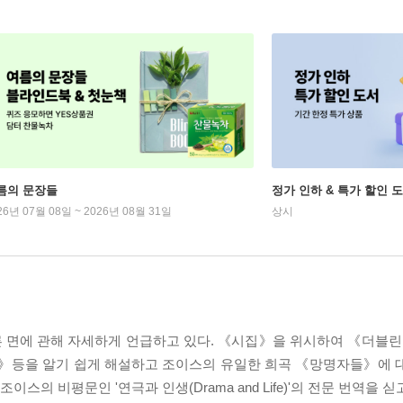
름의 문장들
정가 인하 & 특가 할인 
26년 07월 08일 ~ 2026년 08월 31일
상시
른 면에 관해 자세하게 언급하고 있다. 《시집》을 위시하여 《더
등을 알기 쉽게 해설하고 조이스의 유일한 희곡 《망명자들》에 대
스의 비평문인 '연극과 인생(Drama and Life)'의 전문 번역을 싣