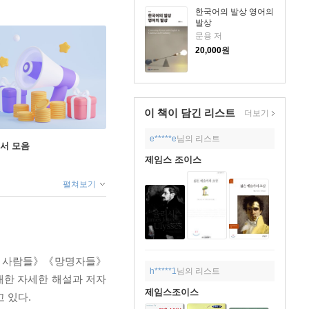
한국어의 발상 영어의
발상
문용 저
20,000
원
이 책이 담긴
리스트
더보기
e*****e
님의 리스트
도서 모음
제임스 조이스
펼쳐보기
블린 사람들》《망명자들》
h*****1
님의 리스트
한 자세한 해설과 저자
제임스조이스
고 있다.