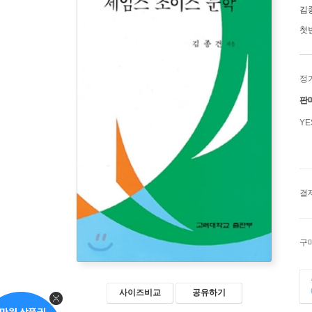
김
첫
정
판
Y
결
구
사이즈비교
공유하기