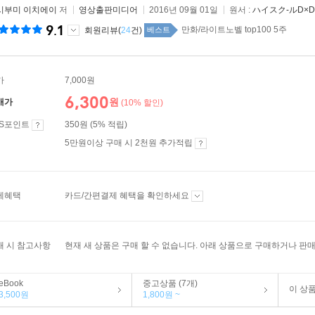
시부미 이치에이
저
영상출판미디어
2016년 09월 01일
원서 :
ハイスク-ルD×D
9.1
만화/라이트노벨 top100 5주
회원리뷰(
24
건)
베스트
가
7,000원
6,300
원
매가
(10% 할인)
ES포인트
350원 (5% 적립)
5만원이상 구매 시 2천원 추가적립
제혜택
카드/간편결제 혜택을 확인하세요
매 시 참고사항
현재 새 상품은 구매 할 수 없습니다. 아래 상품으로 구매하거나 판매
eBook
중고상품 (7개)
이 상
3,500원
1,800원 ~