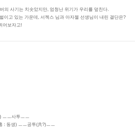
멤버의 사기는 치솟았지만, 엄청난 위기가 우리를 덮친다.
 벌이고 있는 가운데, 서젝스 님과 아자젤 선생님이 내린 결단은?
날뛰어보자고!
시퍼) ㅡㅡ사투ㅡㅡ
진홍 : 동생) ㅡㅡ공투(共?)ㅡㅡ