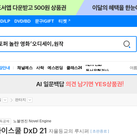
D/LP
DVD/BD
문구
/GIFT
티켓
장안내
채널예스
사락
예스펀딩
클래스24
독서유형검사
여
RBTI Lab
독서유형검사
AI 일문백답
의견 남기면 YES상품권!
벨
판타지
노블엔진 Novel Engine
득공제
이스쿨 DxD 21
자율등교의 루시퍼
[ 초판종료 ]