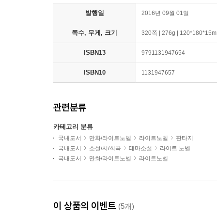
발행일
2016년 09월 01일
쪽수, 무게, 크기
320쪽 | 276g | 120*180*15
ISBN13
9791131947654
ISBN10
1131947657
관련분류
카테고리 분류
국내도서
만화/라이트노벨
라이트노벨
판타지
국내도서
소설/시/희곡
테마소설
라이트 노벨
국내도서
만화/라이트노벨
라이트노벨
이 상품의 이벤트
(5개)