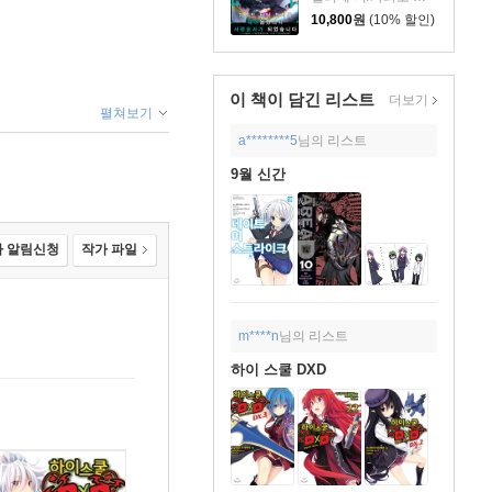
10,800
원
(10% 할인)
이 책이 담긴
리스트
더보기
펼쳐보기
a********5
님의 리스트
9월 신간
 알림신청
작가 파일
m****n
님의 리스트
하이 스쿨 DXD