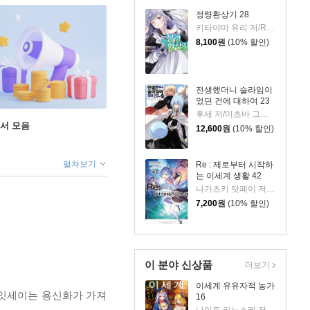
정령환상기 28
키타야마 유리 저/Riv 그림/이소정 역
8,100
원
(10% 할인)
전생했더니 슬라임이
었던 건에 대하여 23
후세 저/미츠바 그림/이소정 역
도서 모음
12,600
원
(10% 할인)
펼쳐보기
Re : 제로부터 시작하
는 이세계 생활 42
나가츠키 탓페이 저/오츠카 신이치로 그림
7,200
원
(10% 할인)
이 분야 신상품
더보기
이세계 유유자적 농가
 잇세이는 용신화가 가져
16