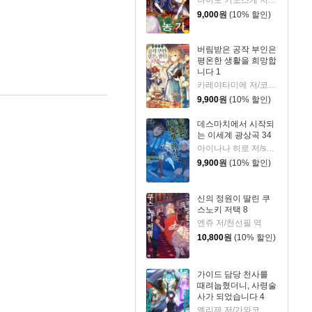
나이토 키노스케 저/야스모 그림/JYH 역
9,000
원
(10% 할인)
버림받은 공작 부인은
평온한 생활을 희망합
니다 1
카레야타미에 저/코마다 하치 그림
9,900
원
(10% 할인)
데스마치에서 시작되
는 이세계 광상곡 34
아이나나 히로 저/shri,나가하마 메구미 그림/박경용 역
9,900
원
(10% 할인)
신의 정원이 딸린 쿠
스노키 저택 8
엔쥬 저/천선필 역
10,800
원
(10% 할인)
가이드 담당 천사를
때려눕혔더니, 사령술
사가 되었습니다 4
엘리제 저/가와코 그림/천선필 역