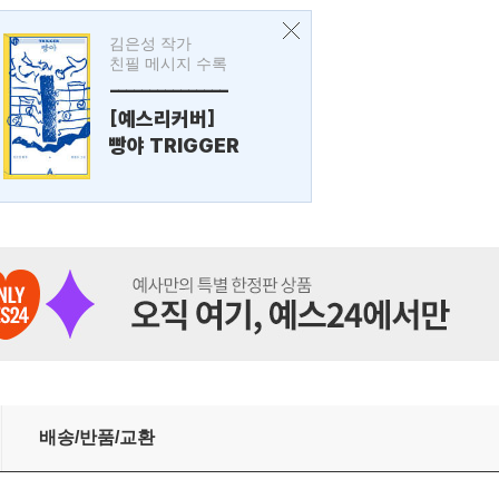
김은성 작가
친필 메시지 수록
---------------
[예스리커버]
빵야 TRIGGER
배송/반품/교환