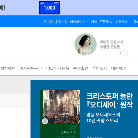
로그인
회원가입
마이페이지
카트
주문/배송
고객센터
Gl
름방학혜택
예사단독판매
이달의사은품
특가할인
추천도서
대량/법인