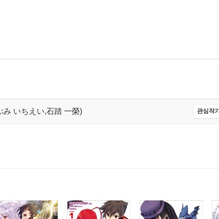
i,いしぶみ いちえい,石踏 一榮)
관심작가