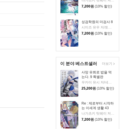
나가츠키 탓페이 저/오츠카 신이치로 그림
7,200
원
(10% 할인)
성검학원의 마검사 8
시미즈 유우 저/토사카 아사기 그림/이승원 역
7,200
원
(10% 할인)
이 분야 베스트셀러
더보기
사망 유희로 밥을 먹
는다. 9 특별판
우카이 유시 저/네코메타루 그림/이희경 역
25,200
원
(10% 할인)
Re : 제로부터 시작하
는 이세계 생활 43
나가츠키 탓페이 저/오츠카 신이치로 그림
7,200
원
(10% 할인)