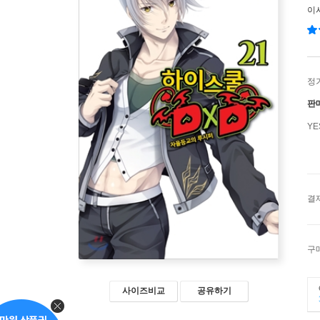
이
정
판
Y
결
구
사이즈비교
공유하기