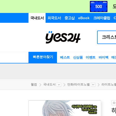
국내도서
외국도서
중고샵
eBook
크레마클럽
C
빠른분야찾기
베스트
신상품
이벤트
바이백
매
웰컴
국내도서
만화/라이트노벨
라이트노
소
하