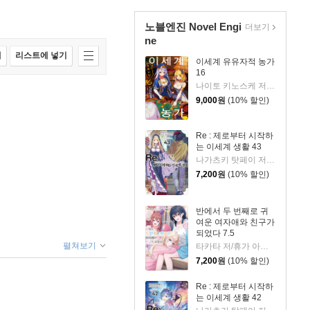
노블엔진 Novel Engi
더보기
ne
매
리스트에 넣기
이세계 유유자적 농가
16
나이토 키노스케 저/야스모 그림/JYH 역
9,000
원
(10% 할인)
Re : 제로부터 시작하
는 이세계 생활 43
나가츠키 탓페이 저/오츠카 신이치로 그림
7,200
원
(10% 할인)
반에서 두 번째로 귀
여운 여자애와 친구가
되었다 7.5
펼쳐보기
타카타 저/휴가 아즈리 그림/김진아 역
7,200
원
(10% 할인)
Re : 제로부터 시작하
는 이세계 생활 42