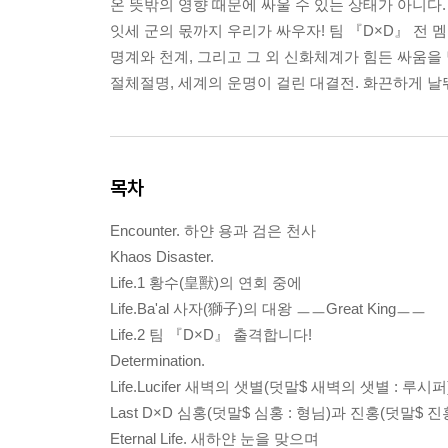
온 뜻밖의 영향 때문에 싸울 수 있는 상태가 아니다.
잇세 군의 몫까지 우리가 싸우자! 팀 『D×D』 전 
명계와 천계, 그리고 그 외 신화체계가 힘든 싸움을
절체절명, 세계의 운명이 걸린 대결전. 화끈하게 
목차
Encounter. 하얀 용과 검은 천사
Khaos Disaster.
Life.1 황수(皇獸)의 연회 중에
Life.Ba'al 사자(獅子)의 대왕 ㅡㅡGreat Kingㅡㅡ
Life.2 팀 『D×D』 출격합니다!
Determination.
Life.Lucifer 새벽의 샛별(덧말$ 새벽의 샛별 : 루
Last D×D 심홍(덧말$ 심홍 : 형님)과 진홍(덧말$ 
Eternal Life. 새하얀 눈을 맞으며