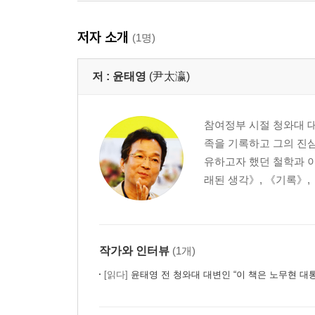
저자 소개
(1명)
저 :
윤태영
(尹太瀛)
참여정부 시절 청와대 
족을 기록하고 그의 진심
유하고자 했던 철학과 
래된 생각》, 《기록》, 
작가와 인터뷰
(1개)
[읽다]
윤태영 전 청와대 대변인 “이 책은 노무현 대통