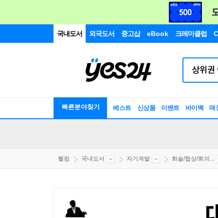
국내도서
외국도서
중고샵
eBook
크레마클럽
C
빠른분야찾기
베스트
신상품
이벤트
바이백
매
웰컴
국내도서
자기계발
화술/협상/회의...