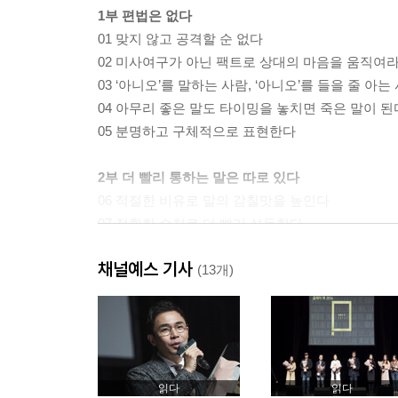
1부 편법은 없다
01 맞지 않고 공격할 순 없다
02 미사여구가 아닌 팩트로 상대의 마음을 움직여
03 ‘아니오’를 말하는 사람, ‘아니오’를 들을 줄 아는
04 아무리 좋은 말도 타이밍을 놓치면 죽은 말이 된
05 분명하고 구체적으로 표현한다
2부 더 빨리 통하는 말은 따로 있다
06 적절한 비유로 말의 감칠맛을 높인다
07 정확한 수치로 더 빨리 설득한다
08 뒤집어 말하기로 뜻밖의 감동을 선사한다
채널예스 기사
09 말하기에서도 버리는 전략이 중요하다
(13개)
10 웃기는 재주 없어도 유머 있게 말하는 법
3부 말로써 원하는 것을 얻는다
11 반복은 패턴을 만들고, 패턴은 몰입감을 높인다
12 짧고 힘 있는 메시지를 앞세워라
읽다
읽다