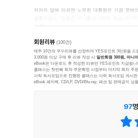
저자의 말에 따르면 노무현 대통령은 가끔 뜻밖의
듣는 이와의 호흡은 공감의 토대를 마련한다는 점에서
물론이었다. “강물은 바다를 포기하지 않습니다”
고받는 대화가 당장은 어색하다면, 최소한 현장의 
전한다.
다. 재임 중의 노무현 대통령은 청와대에 단체로 손
순방 때 현지 동포들을 만나도 꼭 일문일답을 했다.
회원리뷰
“이런 아내를 버려야겠습니까? 그러면 대통령 자격 
(100건)
모두가 소통을 위한 노력이었다. 2004년 말에는 
돌파하는 발언이었다. 이 한마디로 당시 정치권은 
매주 10건의 우수리뷰를 선정하여 YES포인트 3만원을 드
서 어떤 교민이 ‘자이툰 부대를 방문하는 게 어떻겠
3,000원 이상 구매 후 리뷰 작성 시
일반회원 300원, 마니아
사례와 함께 감성적 언어를 말하기의 시작과 끝에서
다.--- p.238
eBook은 다운로드 후 작성한 리뷰만 YES포인트 지급됩니
클래스는 첫번째 회차 주문확정 시점부터 마지막 회차 주문
또한 “기분 나쁜 대통령의 시대는 제가 끝내겠습
사락 독서모임으로 진행된 클래스는 사락 독서모임 게시판
나의 문체는 담백한 것과는 상당한 거리가 있었다.
깊게 표현하기 위해 새로운 어휘와 비유, 이해하
eBook 페이백, CD/LP, DVD/Blu-ray, 패션 및 판매금
양’이나 ‘대지’도 자주 등장하고, ‘역사의 물줄기’, ‘
카피를 뽑는 3가지 핵심 노하우도 확인할 수 있다.
지만 노무현 후보는 나의 이러한 문체를 수용하지 않
때였다. 해수부장관이었던 그는 장관직을 수행하느
97
명
이 책은 관리자 이상의 리더는 물론이고 프레젠테이
던 것이었다. 하지만 내 원고의 첫머리를 보고 나서
능력을 알려줄 것이다. 저자가 안내하는 노무현 대
라는 것이었다. 그로부터 그가 대통령 후보가 되고 
마음을 움직일 수 있는지 배울 수 있을 것이다.
--- p.298