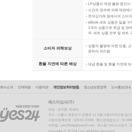
LP상품의 재생 불량 원인이 기
시간의 경과에 의해 재판매가
전자상거래 등에서의 소비자
eBook 세트 상품은 일괄 
1개의 상품으로 취급 및 판매
우, 세트 상품 전부 및 세트
상품의 불량에 의한 반품, 교
소비자 피해보상
준하여 처리됨
환불 지연에 따른 배상
대금 환불 및 환불 지연에 
회사소개
인재채용
이용약관
개인정보처리방침
청소년보호정책
도서홍보안내
대표 : 김석환, 최세라
주소 : 서울시 영등포구 은행로 11, 5층~6층(여의도동,일신
사업자등록번호 : 229-81-37000 통신판매업신고 : 제 200
이메일 : yes24help@yes24.com 호스팅 서비스사업자 :
Copyright ⓒ YES24 Corp. All Rights Reserved.