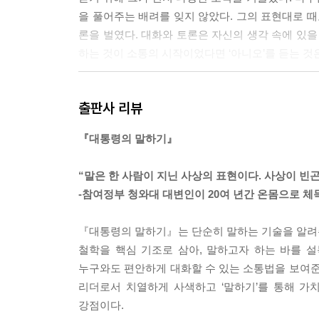
을 풀어주는 배려를 잊지 않았다. 그의 표현대로 때
론을 벌였다. 대화와 토론은 자신의 생각 속에 있을
하는 것이 소통의 시작이었다면 ‘아니오’를 듣는 것은 소
‘선택과 집중’은 매우 중요한 덕목이다. 본인을 위
출판사 리뷰
인터넷 세상에서는 특히 그렇다. 다른 사람의 다양한
다. 모두가 바쁘다는 사실을 전제하고 말해야 한다.
『대통령의 말하기』
일 대화를 나누던 퇴임 대통령 노무현. 그는 방문
다. 형식은 인사말이었지만 그때그때 생각나는 대로
“말은 한 사람이 지닌 사상의 표현이다. 사상이 빈
-- p.116
-참여정부 청와대 대변인이 20여 년간 온몸으로 체
동일한 문구가 반복되면 듣는 이가 지루함을 느낄 
『대통령의 말하기』는 단순히 말하는 기술을 알려주
으로 어떻게 하면 문구의 반복을 통해 리듬감을 줄 수
철학을 핵심 기조로 삼아, 말하고자 하는 바를 
“독도는 우리 땅입니다. 그냥 우리 땅이 아니라 4
누구와도 편안하게 대화할 수 있는 소통법을 보여준
서 가장 먼저 병탄되었던 우리 땅입니다. 일본이 러
리더로서 치열하게 사색하고 ‘말하기’를 통해 가
각 문장의 끝에서 ‘땅입니다’가 네 차례에 걸쳐 반
강점이다.
한국어에서는 마지막 서술어 부분을 통일시키는 기법도 