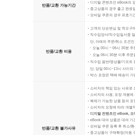
디지털 콘텐츠인 eBook의 
반품/교환 가능기간
중고상품의 경우 출고 완료일
모바일 쿠폰의 경우 유효기간(
고객의 단순변심 및 착오구
직수입양서/직수입일서중 일
단, 아래의 주문/취소 조건인
오늘 00시 ~ 06시 30분 
반품/교환 비용
오늘 06시 30분 이후 주문
직수입 음반/영상물/기프트 
단, 당일 00시~13시 사이
박스 포장은 택배 배송이 가
소비자의 책임 있는 사유로 
소비자의 사용, 포장 개봉에 
복제가 가능한 상품 등의 포장을 
소비자의 요청에 따라 개별
디지털 컨텐츠인 eBook, 
eBook 대여 상품은 대여 기
모바일 쿠폰 등록 후 취소/환
반품/교환 불가사유
중고상품이 구매확정(자동 