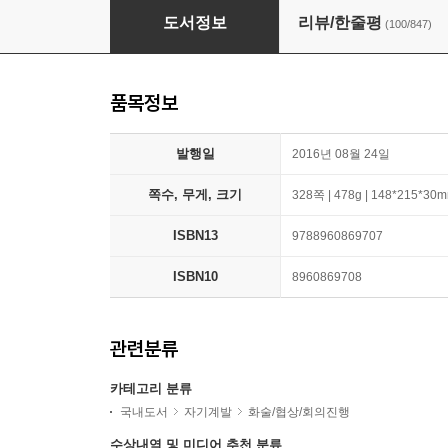
대통령의 말하기
도서정보
리뷰/한줄평
(100/847)
품목정보
발행일
2016년 08월 24일
쪽수, 무게, 크기
328쪽 | 478g | 148*215*30
ISBN13
9788960869707
ISBN10
8960869708
관련분류
카테고리 분류
국내도서
자기계발
화술/협상/회의진행
수상내역 및 미디어 추천 분류