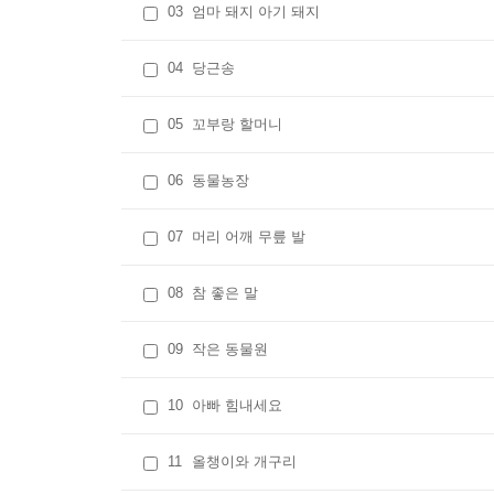
03
엄마 돼지 아기 돼지
04
당근송
05
꼬부랑 할머니
06
동물농장
07
머리 어깨 무릎 발
08
참 좋은 말
09
작은 동물원
10
아빠 힘내세요
11
올챙이와 개구리