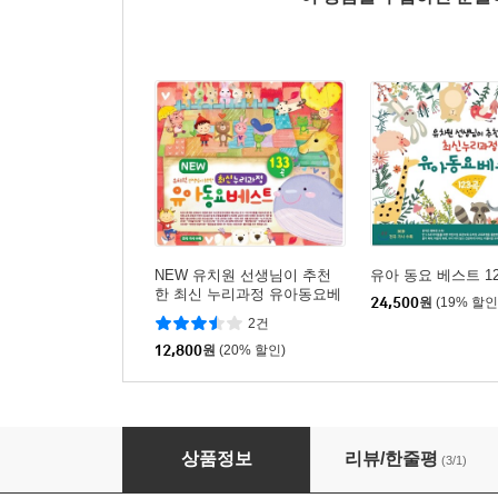
NEW 유치원 선생님이 추천
유아 동요 베스트 1
한 최신 누리과정 유아동요베
24,500
원
(19% 할인
스트 133곡
2건
12,800
원
(20% 할인)
국악으로 듣는 동요 [우리 악기로 연주한 국악 동
상품정보
리뷰/한줄평
(3/1)