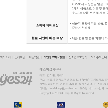
eBook 세트 상품은 일괄 
1개의 상품으로 취급 및 판매
우, 세트 상품 전부 및 세트
상품의 불량에 의한 반품, 교
소비자 피해보상
준하여 처리됨
환불 지연에 따른 배상
대금 환불 및 환불 지연에 
회사소개
인재채용
이용약관
개인정보처리방침
청소년보호정책
도서홍보안내
대표 : 김석환, 최세라
주소 : 서울시 영등포구 은행로 11, 5층~6층(여의도동,일신
사업자등록번호 : 229-81-37000 통신판매업신고 : 제 200
이메일 : yes24help@yes24.com 호스팅 서비스사업자 :
Copyright ⓒ YES24 Corp. All Rights Reserved.