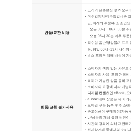
고객의 단순변심 및 착오구
직수입양서/직수입일서중 일
단, 아래의 주문/취소 조건인
오늘 00시 ~ 06시 30분 
반품/교환 비용
오늘 06시 30분 이후 주문
직수입 음반/영상물/기프트 
단, 당일 00시~13시 사이
박스 포장은 택배 배송이 가
소비자의 책임 있는 사유로 
소비자의 사용, 포장 개봉에 
복제가 가능한 상품 등의 포장을 
소비자의 요청에 따라 개별
디지털 컨텐츠인 eBook, 
eBook 대여 상품은 대여 기
모바일 쿠폰 등록 후 취소/환
반품/교환 불가사유
중고상품이 구매확정(자동 
LP상품의 재생 불량 원인이 기
시간의 경과에 의해 재판매가
전자상거래 등에서의 소비자