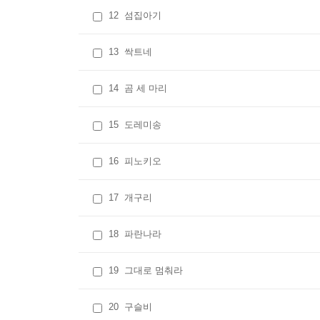
12
섬집아기
13
싹트네
14
곰 세 마리
15
도레미송
16
피노키오
17
개구리
18
파란나라
19
그대로 멈춰라
20
구슬비