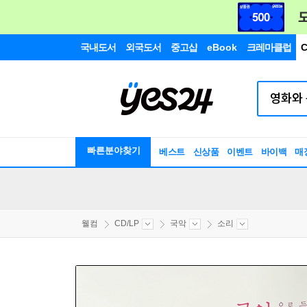
국내도서
외국도서
중고샵
eBook
크레마클럽
C
빠른분야찾기
베스트
신상품
이벤트
바이백
매
웰컴
CD/LP
국악
소리