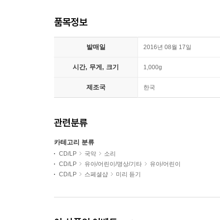
품목정보
발매일
2016년 08월 17일
시간, 무게, 크기
1,000g
제조국
한국
관련분류
카테고리 분류
CD/LP
국악
소리
CD/LP
유아/어린이/명상/기타
유아/어린이
CD/LP
스페셜샵
미리 듣기