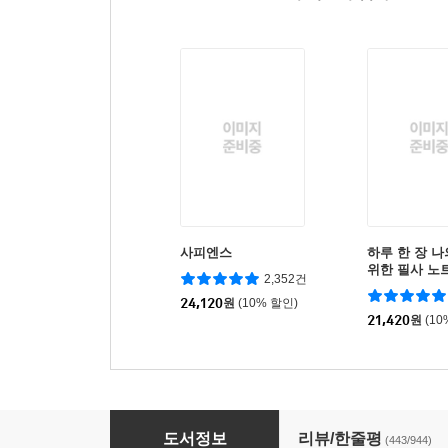
사피엔스
하루 한 장 
위한 필사 노
2,352건
24,120
원
(10% 할인)
21,420
원
(10
숨결이 바람 될 때
도서정보
리뷰/한줄평
(443/944)