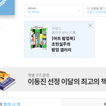
eBook
이 상품을 팔기
11,200원
매입가 1,000
프랑스
퐁피두센터 기획
[아트 팝업북]
초현실주의
팝업 갤러리
들이
함께 산 책