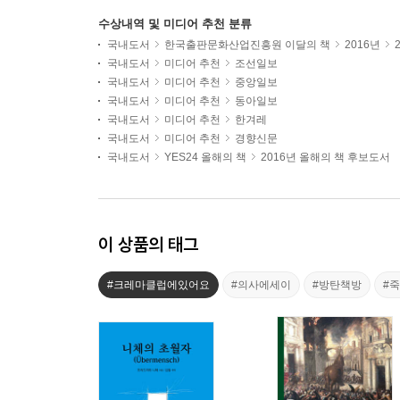
수상내역 및 미디어 추천 분류
국내도서
한국출판문화산업진흥원 이달의 책
2016년
국내도서
미디어 추천
조선일보
국내도서
미디어 추천
중앙일보
국내도서
미디어 추천
동아일보
국내도서
미디어 추천
한겨레
국내도서
미디어 추천
경향신문
국내도서
YES24 올해의 책
2016년 올해의 책 후보도서
이 상품의 태그
#크레마클럽에있어요
#의사에세이
#방탄책방
#