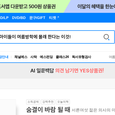
D/LP
DVD/BD
문구
/GIFT
티켓
독서유형검사
장안내
채널예스
사락
예스펀딩
클래스24
여
RBTI Lab
독서유형검사
AI 일문백답
의견 남기면 YES상품권!
소득공제
강력추천
오늘의책
숨결이 바람 될 때
서른여섯 젊은 의사의 