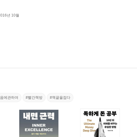
2016년 10월
죽음에관하여
#빨간책방
#책끝을접다