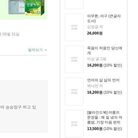
아무튼, 야구 (큰글자
도서)
김영글 저
26,000
원
년 08월 31일
죽음이 처음인 당신에
펼쳐보기
게
이삼 글그림
16,200
원
(10% 할인)
언어의 삶 삶의 언어
백낙천 저
16,200
원
(10% 할인)
하며 승승장구 하고 있
[블라인드북] 여름의
문장들 : 해 질 녘의 여
름밤, 가장 마음 편히
걷고 자유로웠기에,
13,500
원
(10% 할인)
이미 많이 아팠기에,