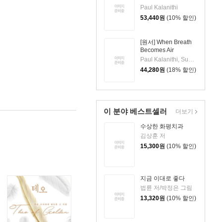
Paul Kalanithi
53,440
원
(10% 할인)
[원서] When Breath
Becomes Air
Paul Kalanithi, Sunil Malhotra (NRT), Cassandra Campbell (NRT), Abraham Verghese (FRW)
44,280
원
(18% 할인)
이 분야 베스트셀러
더보기
수상한 화평치과
김상훈 저
15,300
원
(10% 할인)
지금 이대로 좋다
법륜 저/박정은 그림
13,320
원
(10% 할인)