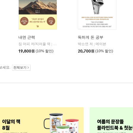
내면 근력
독하게 돈 공부
짐 머피 저/지여울 역
현대지성
윌북(willbook)
박소연 저
메이븐
|
|
|
19,800
원
(10% 할인)
20,700
원
(10% 할인)
보세요.
전체보기