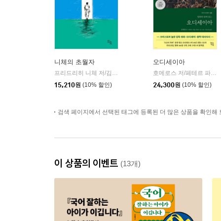
니체의 초월자
오디세이아
프리드리히 니체 저/김철 편역
히읏
호메로스 저/페테르 파울 루벤스 그림/박문재 역
|
15,210
원
(10% 할인)
24,300
원
(10% 할인)
검색 페이지에서 선택된 태그에 등록된 더 많은 상품을 확인해 
이 상품의 이벤트
(13개)