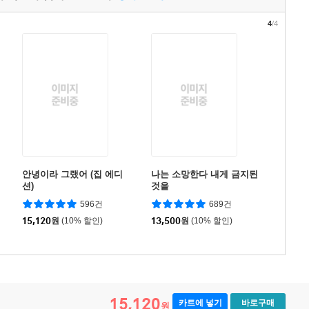
4
/4
안녕이라 그랬어 (집 에디
나는 소망한다 내게 금지된
션)
것을
596건
689건
15,120
원
(10% 할인)
13,500
원
(10% 할인)
15,120
카트에 넣기
바로구매
원