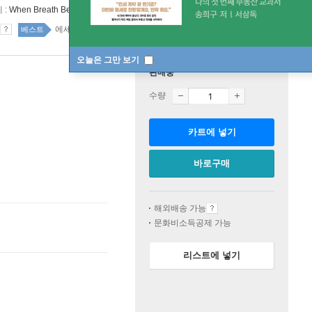
 :
When Breath Becomes Air
에세이 34위
국내도서 top20 20주
베스트
오늘은 그만 보기
판매중
수량
카트에 넣기
바로구매
해외배송 가능
문화비소득공제 가능
리스트에 넣기