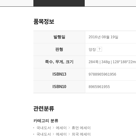
품목정보
발행일
2016년 08월 19일
판형
양장
쪽수, 무게, 크기
284쪽 | 348g | 128*188*22
ISBN13
9788965961956
ISBN10
8965961955
관련분류
카테고리 분류
국내도서
에세이
휴먼 에세이
국내도서
에세이
외국 에세이