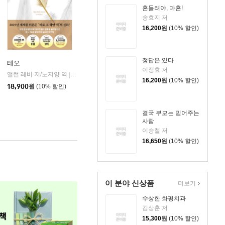
흔들려야, 마흔!
송효지 저
16,200
원
(10% 할인)
정답은 있다
테오
이정효 저
앨런 레비 저/노지양 역
오팬하우스
|
16,200
원
(10% 할인)
18,900
원
(10% 할인)
결국 부모는 믿어주는
사람
이승철 저
16,650
원
(10% 할인)
이 분야 신상품
더보기
수상한 화평치과
김상훈 저
15,300
원
(10% 할인)