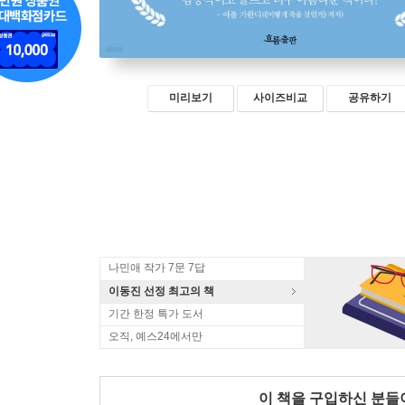
미리보기
사이즈비교
공유하기
나민애 작가 7문 7답
이동진 선정 최고의 책
기간 한정 특가 도서
오직, 예스24에서만
이 책을 구입하신 분