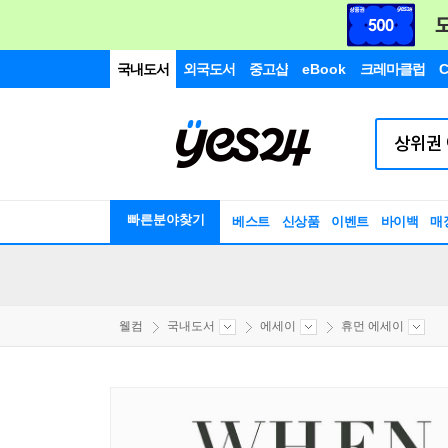
국내도서
외국도서
중고샵
eBook
크레마클럽
C
빠른분야찾기
베스트
신상품
이벤트
바이백
매
웰컴
국내도서
에세이
휴먼 에세이