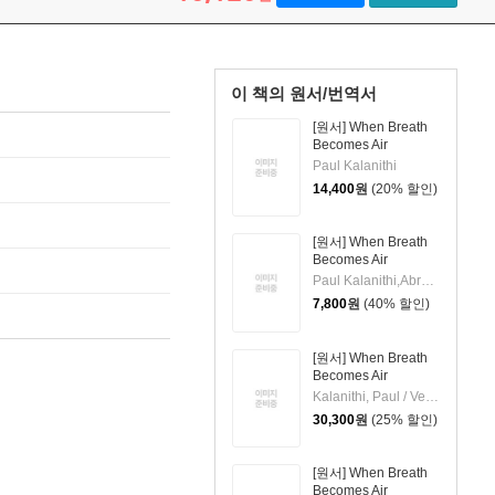
이 책의 원서/번역서
[원서] When Breath
Becomes Air
Paul Kalanithi
14,400
원
(20% 할인)
[원서] When Breath
Becomes Air
Paul Kalanithi,Abraham Verghese
7,800
원
(40% 할인)
[원서] When Breath
Becomes Air
Kalanithi, Paul / Verghese, Abraham
30,300
원
(25% 할인)
[원서] When Breath
Becomes Air