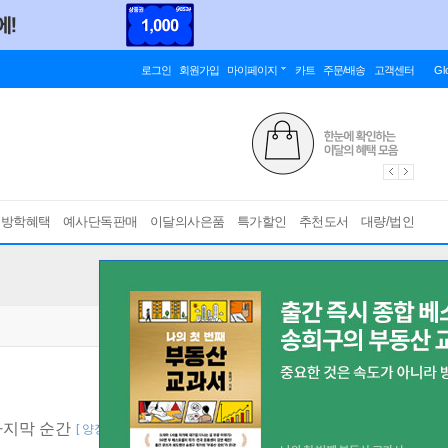
로그인
회원가입
마이페이지
카트
주문/배송
고객센터
Gl
름방학혜택
예사단독판매
이달의사은품
특가할인
추천도서
대량/법인
마지막 순간
[ 양장 ]