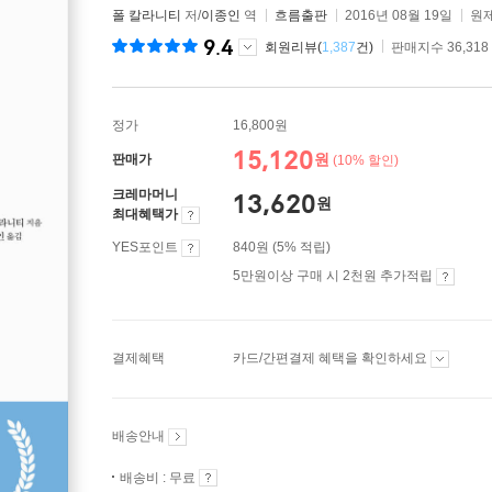
폴 칼라니티
저/
이종인
역
흐름출판
2016년 08월 19일
원제
9.4
회원리뷰(
1,387
건)
판매지수 36,318
정가
16,800원
15,120
원
판매가
(10% 할인)
크레마머니
13,620
원
최대혜택가
YES포인트
840원 (5% 적립)
5만원이상 구매 시 2천원 추가적립
결제혜택
카드/간편결제 혜택을 확인하세요
배송안내
배송비 : 무료