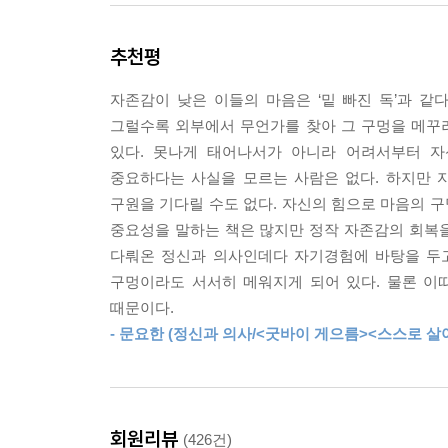
바로 지금이, 당신의 자존감을 점검해봐야 할 때다.
추천평
자존감은 만병통치약이 아니다. 하지만 만족감 높은 
갖고 싶다’ ‘내 삶의 주인으로 살고 싶다’고 생각
자존감이 낮은 이들의 마음은 ‘밑 빠진 독’과 같
그럴수록 외부에서 무언가를 찾아 그 구멍을 메꾸려 
심리학 책 아무리 읽어도 자존감 그대로인 사람에게
있다. 못나게 태어나서가 아니라 어려서부터 자
정신과 의사 ‘윤답장’ 선생의 자존감 셀프 코칭법
중요하다는 사실을 모르는 사람은 없다. 하지만 자
구원을 기다릴 수도 없다. 자신의 힘으로 마음의 구
자존감 전문가이자 정신과 의사인 윤홍균 원장이 2
중요성을 말하는 책은 많지만 정작 자존감의 회복
자존감을 끌어올리는 실질적인 방법을 알려주는 책.
다뤄온 정신과 의사인데다 자기경험에 바탕을 두고
겪고 있는 이들이 건강한 자존감을 회복하도록 돕
구멍이라도 서서히 메워지게 되어 있다. 물론 이
섬세하면서도 냉철한 해석을 곁들여 ‘대중성과 전문성
때문이다.
- 문요한 (정신과 의사/<굿바이 게으름><스스로 살
이미 다양한 칼럼과 방송을 통해 인정받은 의사이자 
뒤처지는 기분, 포기하고 싶은 마음, 중독에 빠져 
사람들이 자존감을 회복해 건강한 삶을 살길 바라는 
회원리뷰
(426건)
자존감이 중요하다는 것을 모르는 사람은 없지만 실