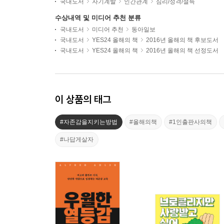
국내도서
자기계발
인간관계
심리/성격/설득
수상내역 및 미디어 추천 분류
국내도서
미디어 추천
동아일보
국내도서
YES24 올해의 책
2016년 올해의 책 후보도서
국내도서
YES24 올해의 책
2016년 올해의 책 선정도서
이 상품의 태그
#자존감을지키는방법
#올해의책
#1인출판사의책
#나답게살자