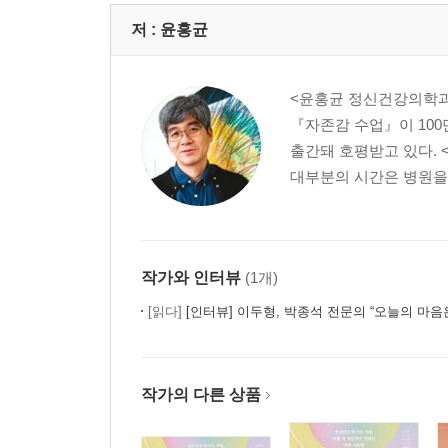
저 :
윤홍균
<윤홍균 정신건강의학과 
『자존감 수업』이 100
출간돼 호평받고 있다. 
대부분의 시간은 병원을 찾
작가와 인터뷰
(1개)
[읽다]
[인터뷰] 이두형, 박종석 전문의 “오늘의 마음은 맑
작가의 다른 상품