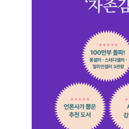
1 미리 좌절하는 습관
2 무기력
3 열등감
4 미루기와 회피하기
5 예민함
5장을 마치며: 받아들이고 원하고 지속하라
Part6 자존감 회복을 위해 극복할 것들
1 상처 극복하기
2 저항 극복하기
3 비난 극복하기
4 악순환 극복하기
Part7 자존감을 끌어올리는 다섯 가지 실천
1 자신을 맹목적으로 사랑하기로 ‘결심하기’