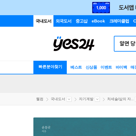
국내도서
외국도서
중고샵
eBook
크레마클럽
C
빠른분야찾기
베스트
신상품
이벤트
바이백
매
웰컴
국내도서
자기계발
처세술/삶의 자...