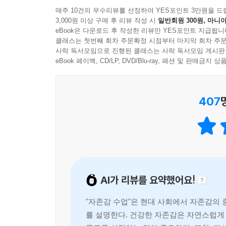
매주 10건의 우수리뷰를 선정하여 YES포인트 3만원을 드
이 책은 ‘자존감을 실제로 높여주는 실천법과 행
3,000원 이상 구매 후 리뷰 작성 시
일반회원 300원, 마니아
자존감은 변하지 않는다고 고민하는 사람들에게 가
eBook은 다운로드 후 작성한 리뷰만 YES포인트 지급됩니
사랑하라’ ‘자신감을 가져라’ ‘자신을 믿어라’
클래스는 첫번째 회차 주문확정 시점부터 마지막 회차 주문
사락 독서모임으로 진행된 클래스는 사락 독서모임 게시판
솟아나진 않는다. 자신을 향한 시선, 마음, 감정,
eBook 페이백, CD/LP, DVD/Blu-ray, 패션 및 판매금
행동에 영향을 미쳐 자신감, 자기애, 삶의 만족도 
일, 사람, 사랑, 관계 때문에 무너진 자존감 되찾아주
407
자신을 지키고 사랑하는 법 알려주는 책
이 책은 자존감 낮은 사람들이 수시로 경험하는 억
시간과 에너지를 쓰면서 정작 나 자신을 이해하고
던지고 있다.
AI가 리뷰를 요약했어요!
저자는 먼저 자존감 영향을 직접적으로 받는 일(직장
사람’ ‘끊임없이 묻고 확인하는 사랑’ ‘이별이 무서
"자존감 수업"은 현대 사회에서 자존감의
연관성을 분석하며, 자존감이 인간관계에 미치는 
를 설명한다. 건강한 자존감은 자연스럽게
페이지마다 쏟아져나오는 밑줄 긋고 싶은 말들, 정