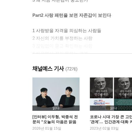
Part2 사랑 패턴을 보면 자존감이 보인다
1 사랑받을 자격을 의심하는 사람들
2 자신의 가치를 부정하는 사람
3 끊임없이 묻고 확인하는 사랑
4 싸우면서 끊지 못하는 관계
5 이별이 무서워 떠나지 못하는 사랑
채널예스 기사
6 미움받을까 두려워 자신을 포장하는 사람
(72개)
2장을 마치며: 사랑 탓도, 내 탓도 아니다
Part3 자존감이 인간관계를 좌우한다
1 나는 얼마나 인정받고 있을까
읽다
읽다
2 자존감을 깎아내리는 직업이 있다
[인터뷰] 이두형, 박종석 전
코로나 시대 가장 큰 고
문의 “오늘의 마음은 맑음
'관계'… 인간관계·대화 
3 나는 얼마나 쓸모 있는 존재인가
입니다” | 예스24
워드 도서 주목
2026년 01월 15일
2023년 02월 03일
4 결정 장애에 빠진 사람들