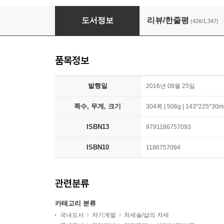
자존감 수업
도서정보
리뷰/한줄평
(426/1,347)
품목정보
발행일
2016년 08월 25일
쪽수, 무게, 크기
304쪽 | 506g | 143*225*30
ISBN13
9791186757093
ISBN10
1186757094
관련분류
카테고리 분류
국내도서
자기계발
처세술/삶의 자세