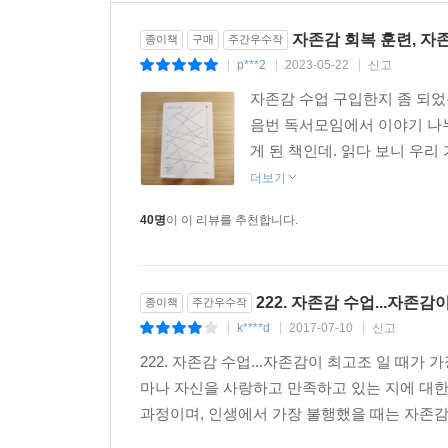
이런 생각과 오랜 고민 끝에 태어난 자존감 훈련법
무기력에 빠진 사람에게는 〈당장 책을 덮고 나가 
자존감 회복 훈련, 자
종이책
구매
주간우수작
〈괜찮아 일기 쓰기〉 〈나를 위한 선물 고르기〉 
p***2
2023-05-22
신고
|
|
|
〈나쁜 습관과 이별 계획 세우기〉 〈자기 자신에
자존감 수업 구입한지 좀 되었
두려워하는 건 …… 구나”라고 말하기〉 〈‘사는 게
음번 독서모임에서 이야기 나누
곳곳에 소개한다. 이 훈련에는 매우 인상적인 점
게 된 책인데. 읽다 보니 우리
불편함마저 이해시키고 설득해낸다는 점이다. 예컨
더보기
선물을 받아?” “이런다고 정말 내가 나를 사랑
행동하도록 이끈다. 책을 읽으면서 강력한 신뢰와 위
40명
이 이 리뷰를 추천합니다.
독자는 저절로 타인의 평가와 시선에서 벗어나 온전
책을 읽기 전과 완전히 다른 시선과 자존감으로 무
222. 자존감 수업...자존
종이책
주간우수작
자존감 낮은 건 부모님 때문? 칭찬 많이 받은 아이
k****d
2017-07-10
신고
|
|
|
잘못된 칭찬은 공허감만 키우고, 자존감은 부모에게
222. 자존감 수업...자존감이 최고조 일 때
우리가 잘못 알고 있는 자존감에 대한 오류와 편견
마나 자신을 사랑하고 만족하고 있는 지에 대한
과정이며, 인생에서 가장 불행했을 때는 자존감이 
저자는 자존감의 중요성이 부각되면서 자존감에 대