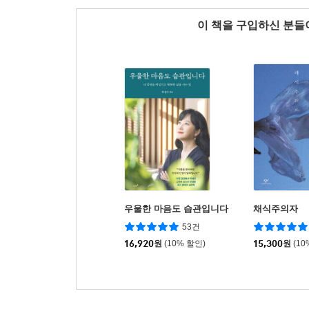
이 책을 구입하신 분
우울한 마음도 습관입니다
채식주의자
53건
16,920
원
(10% 할인)
15,300
원
(10