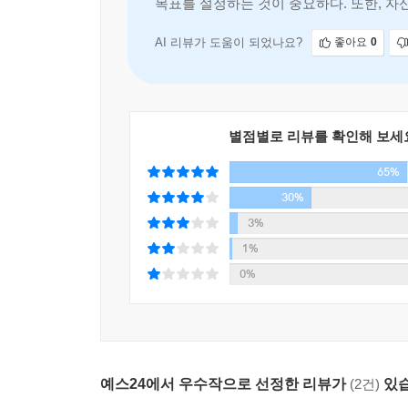
목표를 설정하는 것이 중요하다. 또한, 
특히 저자는 취약한 환경에서 자존감에 상처를 입는
AI 리뷰가 도움이 되었나요?
좋아요
0
직장인, 수험생/취업준비생 등을 위한 조언을 아끼
현실적인 방법을 제시하는 것이다. 한 예로 직
지켜내라고 권한다. 책은 이처럼 일터에서, 집에서
일으켜세우도록 독려한다.
별점별로 리뷰를 확인해 보세
65%
전문가가 작심하고 만든 독창적 훈련법
30%
따라하다보면 저절로 자존감 높아지는 ‘자존감 사용
3%
1%
“자존감이 정말 높아질 수도 있나요?”라는 질문
0%
비유하고 있다. “우리는 자존감에 올라타 중심을 
자전거를 타는 법을 알려주고, 넘어지지 않고 오래 
동안 우리는 분명 한두 번 넘어질 것이다. 자전거를
다시 올라탈 줄 알며, 상처를 치료할 줄 아는 사
것이다”라고 말한다.
예스24에서 우수작으로 선정한 리뷰가
(2건)
있습