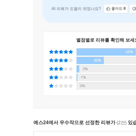
특히 저자는 취약한 환경에서 자존감에 상처를 입는
AI 리뷰가 도움이 되었나요?
좋아요
0
직장인, 수험생/취업준비생 등을 위한 조언을 아끼
현실적인 방법을 제시하는 것이다. 한 예로 직
지켜내라고 권한다. 책은 이처럼 일터에서, 집에서
일으켜세우도록 독려한다.
별점별로 리뷰를 확인해 보세
65%
전문가가 작심하고 만든 독창적 훈련법
30%
따라하다보면 저절로 자존감 높아지는 ‘자존감 사용
3%
1%
“자존감이 정말 높아질 수도 있나요?”라는 질문
0%
비유하고 있다. “우리는 자존감에 올라타 중심을 
자전거를 타는 법을 알려주고, 넘어지지 않고 오래 
동안 우리는 분명 한두 번 넘어질 것이다. 자전거를
다시 올라탈 줄 알며, 상처를 치료할 줄 아는 사
것이다”라고 말한다.
예스24에서 우수작으로 선정한 리뷰가
(2건)
있습
이런 생각과 오랜 고민 끝에 태어난 자존감 훈련법