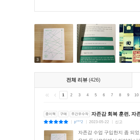
설령 그렇다 해도 부모에게 집착했다간 회복은커녕 
회복되면 행복해진다” “자존감이 강하면 나르
바로잡아준다. 예컨대 잘못된 칭찬은 오히려 공허
자존감을 잘 회복한 사람은 나르시시스트가 아니라
자기혐오, 죄책감, 무기력, 열등감, 창피함, 분노, 슬픔
자주 느끼는 핵심 감정 다스리게 만드는 ‘감정 사용
3
2
이 책의 또 다른 강점은 자존감 낮은 사람들이
알려준다는 데 있다. 자기혐오, 죄책감, 무기력, 열
전체 리뷰
(426)
있다. 저자는 이런 감정이 찾아왔을 때 압도당하지
가장 자주 느끼는 ‘핵심 감정’을 찾아내 감정의
1
2
3
4
5
6
7
8
9
10
사용설명서’라 해도 손색이 없다. 저자는 이 모
배려하며 용기를 북돋운다. 이 감정 훈련을 거치
자존감 회복 훈련, 자
종이책
구매
주간우수작
자기애와 당당함은 덤이다.
p***2
2023-05-22
신고
|
|
|
자존감 수업 구입한지 좀 되었
불안과 분노, 경쟁과 비교 시대,