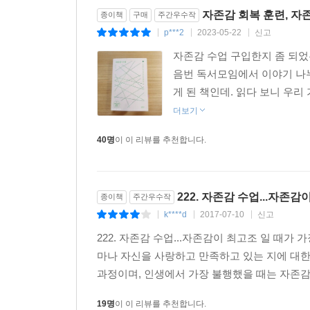
무기력에 빠진 사람에게는 〈당장 책을 덮고 나가 
자존감 회복 훈련, 자
종이책
구매
주간우수작
〈괜찮아 일기 쓰기〉 〈나를 위한 선물 고르기〉 
p***2
2023-05-22
신고
|
|
|
〈나쁜 습관과 이별 계획 세우기〉 〈자기 자신에
자존감 수업 구입한지 좀 되었
두려워하는 건 …… 구나”라고 말하기〉 〈‘사는 게
음번 독서모임에서 이야기 나누
곳곳에 소개한다. 이 훈련에는 매우 인상적인 점
게 된 책인데. 읽다 보니 우리
불편함마저 이해시키고 설득해낸다는 점이다. 예컨
더보기
선물을 받아?” “이런다고 정말 내가 나를 사랑
행동하도록 이끈다. 책을 읽으면서 강력한 신뢰와 위
40명
이 이 리뷰를 추천합니다.
독자는 저절로 타인의 평가와 시선에서 벗어나 온전
책을 읽기 전과 완전히 다른 시선과 자존감으로 무
222. 자존감 수업...자존
종이책
주간우수작
자존감 낮은 건 부모님 때문? 칭찬 많이 받은 아이
k****d
2017-07-10
신고
|
|
|
잘못된 칭찬은 공허감만 키우고, 자존감은 부모에게
222. 자존감 수업...자존감이 최고조 일 때
우리가 잘못 알고 있는 자존감에 대한 오류와 편견
마나 자신을 사랑하고 만족하고 있는 지에 대한
과정이며, 인생에서 가장 불행했을 때는 자존감이 
저자는 자존감의 중요성이 부각되면서 자존감에 대
말아야 한다고 꼬집는다. 그 중 가장 널리 퍼진 오
19명
이 이 리뷰를 추천합니다.