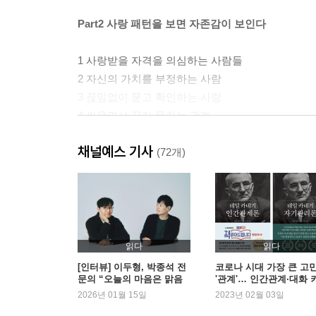
Part2 사랑 패턴을 보면 자존감이 보인다
1 사랑받을 자격을 의심하는 사람들
2 자신의 가치를 부정하는 사람
3 끊임없이 묻고 확인하는 사랑
4 싸우면서 끊지 못하는 관계
5 이별이 무서워 떠나지 못하는 사랑
채널예스 기사
6 미움받을까 두려워 자신을 포장하는 사람
(72개)
2장을 마치며: 사랑 탓도, 내 탓도 아니다
Part3 자존감이 인간관계를 좌우한다
1 나는 얼마나 인정받고 있을까
읽다
읽다
2 자존감을 깎아내리는 직업이 있다
[인터뷰] 이두형, 박종석 전
코로나 시대 가장 큰 고
문의 “오늘의 마음은 맑음
'관계'… 인간관계·대화 
3 나는 얼마나 쓸모 있는 존재인가
입니다” | 예스24
워드 도서 주목
2026년 01월 15일
2023년 02월 03일
4 결정 장애에 빠진 사람들