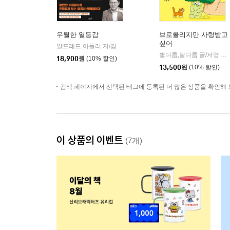
우월한 열등감
브로콜리지만 사랑받고
싶어
알프레드 아들러 저/김경일 역
저녁달
|
별다름,달다름 글/서영 그림
18,900
원
(10% 할인)
13,500
원
(10% 할인)
검색 페이지에서 선택된 태그에 등록된 더 많은 상품을 확인해 
이 상품의 이벤트
(7개)