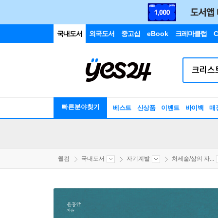
국내도서
외국도서
중고샵
eBook
크레마클럽
C
빠른분야찾기
베스트
신상품
이벤트
바이백
매
웰컴
국내도서
자기계발
처세술/삶의 자...