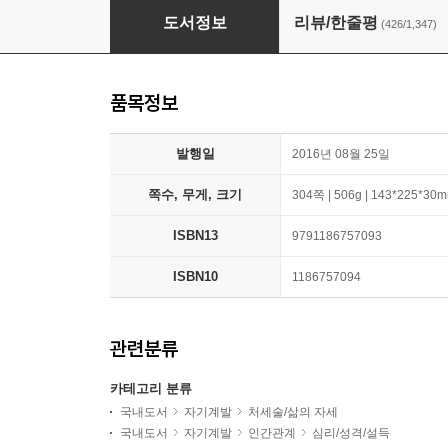
자존감 수업
도서정보
리뷰/한줄평
(426/1,347)
품목정보
발행일
2016년 08월 25일
쪽수, 무게, 크기
304쪽 | 506g | 143*225*30
ISBN13
9791186757093
ISBN10
1186757094
관련분류
카테고리 분류
국내도서
자기계발
처세술/삶의 자세
국내도서
자기계발
인간관계
심리/성격/설득