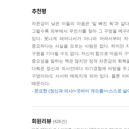
바로 지금이, 당신의 자존감을 점검해봐야 할 때다.
추천평
자존감은 만병통치약이 아니다. 하지만 만족감 높은 
갖고 싶다’ ‘내 삶의 주인으로 살고 싶다’고 생각
자존감이 낮은 이들의 마음은 ‘밑 빠진 독’과 같
그럴수록 외부에서 무언가를 찾아 그 구멍을 메꾸려 
심리학 책 아무리 읽어도 자존감 그대로인 사람에게
있다. 못나게 태어나서가 아니라 어려서부터 자
정신과 의사 ‘윤답장’ 선생의 자존감 셀프 코칭법
중요하다는 사실을 모르는 사람은 없다. 하지만 자
구원을 기다릴 수도 없다. 자신의 힘으로 마음의 구
자존감 전문가이자 정신과 의사인 윤홍균 원장이 2
중요성을 말하는 책은 많지만 정작 자존감의 회복
자존감을 끌어올리는 실질적인 방법을 알려주는 책.
다뤄온 정신과 의사인데다 자기경험에 바탕을 두고
겪고 있는 이들이 건강한 자존감을 회복하도록 돕
구멍이라도 서서히 메워지게 되어 있다. 물론 이
섬세하면서도 냉철한 해석을 곁들여 ‘대중성과 전문성
때문이다.
- 문요한 (정신과 의사/<굿바이 게으름><스스로 살
이미 다양한 칼럼과 방송을 통해 인정받은 의사이자 
뒤처지는 기분, 포기하고 싶은 마음, 중독에 빠져 
사람들이 자존감을 회복해 건강한 삶을 살길 바라는 
회원리뷰
(426건)
자존감이 중요하다는 것을 모르는 사람은 없지만 실