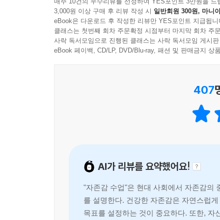
매주 10건의 우수리뷰를 선정하여 YES포인트 3만원을 드
이 책은 ‘자존감을 실제로 높여주는 실천법과 행
3,000원 이상 구매 후 리뷰 작성 시
일반회원 300원, 마니아
자존감은 변하지 않는다고 고민하는 사람들에게 가
eBook은 다운로드 후 작성한 리뷰만 YES포인트 지급됩니
사랑하라’ ‘자신감을 가져라’ ‘자신을 믿어라’
클래스는 첫번째 회차 주문확정 시점부터 마지막 회차 주문
사락 독서모임으로 진행된 클래스는 사락 독서모임 게시판
솟아나진 않는다. 자신을 향한 시선, 마음, 감정,
eBook 페이백, CD/LP, DVD/Blu-ray, 패션 및 판매금
행동에 영향을 미쳐 자신감, 자기애, 삶의 만족도 
일, 사람, 사랑, 관계 때문에 무너진 자존감 되찾아주
407
자신을 지키고 사랑하는 법 알려주는 책
이 책은 자존감 낮은 사람들이 수시로 경험하는 억
시간과 에너지를 쓰면서 정작 나 자신을 이해하고
던지고 있다.
AI가 리뷰를 요약했어요!
저자는 먼저 자존감 영향을 직접적으로 받는 일(직장
사람’ ‘끊임없이 묻고 확인하는 사랑’ ‘이별이 무서
"자존감 수업"은 현대 사회에서 자존감의
연관성을 분석하며, 자존감이 인간관계에 미치는 
를 설명한다. 건강한 자존감은 자연스럽게
페이지마다 쏟아져나오는 밑줄 긋고 싶은 말들, 정
목표를 설정하는 것이 중요하다. 또한, 