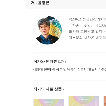
저 :
윤홍균
<윤홍균 정신건강의학과 
『자존감 수업』이 100
출간돼 호평받고 있다. 
대부분의 시간은 병원을 찾
작가와 인터뷰
(1개)
[읽다]
[인터뷰] 이두형, 박종석 전문의 “오늘의 마음은 맑
작가의 다른 상품