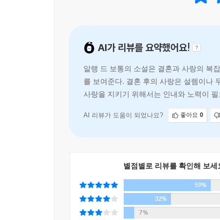
열정이라기보다 기술이라는 사실을 배워야만 할 것이다.
전작들이 두 남녀의 만남과 이별의 과정 속에 
AI가 리뷰를 요약했어요!
작가는 영원을 약속한 사람들에게 찾아오는 사랑의
확신이 드는 사람을 만났는데도 어째서 우리의 사랑
알랭 드 보통의 소설은 결혼과 사랑의 복
그는 그 이유를 사랑에 관한 우리의 인식이 낭만주
를 보여준다. 결혼 후의 사랑은 설렘이나
주목했을 때는 사랑의 점진적 소멸이나 퇴색으로 
사랑을 지키기 위해서는 인내와 노력이 필
작가는 마치 결혼의 전 과정을 예행하듯 일상의 면면
년이 아닌 수십 년에 걸쳐 사랑이 어떻게 성공할 수
AI 리뷰가 도움이 되었나요?
좋아요
0
이케아 컵 고르기부터 바람을 피우기까지,
생활이 된 사랑은 어떻게 변화하는가?
별점별로 리뷰를 확인해 보세
“그와 커스틴은 결혼을 하고, 난관을 겪고, 돈 때
59%
보내고, 가끔은 서로 죽이고 싶은 마음이 들고, 몇 번
32%
각기 한쪽 부모의 부재 속에서 성장한 두 주인공 
7%