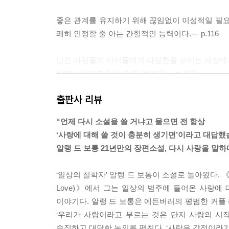
좋은 관계를 유지하기 위해 끊임없이 이성적일 필요
쾌히 인정할 줄 아는 간헐적인 능력이다.--- p.116
많은 사람들이 아이들에게 다정함을 보이는 세상에서 
상에서 산다면 더욱 멋질 것이다.--- p.163
출판사 리뷰
만약 사랑을 상대방의 행복을 진심으로 염려하는 
올라가 거의 모르는 사람과 10분 동안 구강성교를
“언제 다시 소설을 쓸 거냐고 물으면 전 항상
면 우리가 다루고 있는 문제는 결코 사랑이 아니라 
‘사랑에 대해 쓸 것이 충분히 생기면’이라고 대답했
직 그 경우에만 상대방의 행복을 바라는 욕망에 불과
알랭 드 보통 21년만의 장편소설, 다시 사랑을 말하
다는 걸 알면서도 재빠르게 피하고, 더욱 깨지기 쉬운 독
‘일상의 철학자’ 알랭 드 보통이 소설로 돌아왔다. 《키
우리의 낭만적인 삶은 슬프고 불완전하게 끝날 운명
Love)》에서 그는 일상의 범주에 들어온 사랑에
이기 때문이다. 더 곤란하게도 우리는 유토피아적으
이야기다. 알랭 드 보통은 에든버러의 평범한 커플 
진하게 소망한다. 자유사상가가 모험을 추구하며 사
‘우리가 사랑이라고 부르는 것은 단지 사랑의 시
을 통합시킬 수 있다고 말이다.
솔직하고 대담한 논의를 펼친다. ‘사랑은 감정이라기