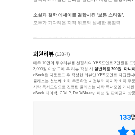
--- p.234
소설과 철학 에세이를 결합시킨 ‘보통 스타일’,
모두가 기다려온 지적 위트와 섬세한 통찰력
한국 독자가 가장 사랑하는 작가 중 하나인 알랭
철학자’로서 명성을 쌓아왔다. 특히 ‘사랑과 인간
회원리뷰
텔》은 소설과 에세이 혹은 소설과 전기 형식을 
(133건)
플롯, 세밀한 심리 묘사, 철학적 제언으로 사랑
매주 10건의 우수리뷰를 선정하여 YES포인트 3만원을 드
3,000원 이상 구매 후 리뷰 작성 시
일반회원 300원, 마니아
소설의 묘미는 우리의 자아와 가장 닮은 인물들을 만
eBook은 다운로드 후 작성한 리뷰만 YES포인트 지급됩니
오가며 다각도로 살필 수 있다는 점에서 사랑을 말
클래스는 첫번째 회차 주문확정 시점부터 마지막 회차 주문
밝히기도 했다. 오랜만에 ‘사랑’이라는 주제로 돌아
사락 독서모임으로 진행된 클래스는 사락 독서모임 게시판
eBook 페이백, CD/LP, DVD/Blu-ray, 패션 및 판매금
“우리가 사랑이라 부르는 것은 단지 사랑의 시작이
낭만적 사랑에서 현실적이고 성숙한 사랑으로의 이
133
“여러 해가 지나고 또 여러 편의 사랑에 관한 에
수 있음을, 유효한 관계를 위해서는 그 관계에 