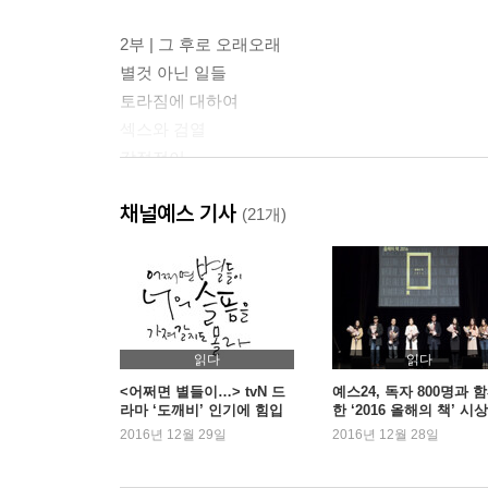
2부 | 그 후로 오래오래
별것 아닌 일들
토라짐에 대하여
섹스와 검열
감정전이
모든 게 네 탓
채널예스 기사
가르치기와 배우기
(21개)
3부 | 아이들
사랑의 가르침
사랑스러움
사랑의 한계
읽다
읽다
섹스와 양육
<어쩌면 별들이…> tvN 드
예스24, 독자 800명과 
라마 ‘도깨비’ 인기에 힘입
한 ‘2016 올해의 책’ 시
빨래의 위신
어 3주 연속 1위
2016년 12월 29일
2016년 12월 28일
4부 | 외도