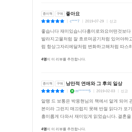
협상만큼이나 까다로운 문제임을 아는 작가다. -[타
좋아요
종이책
구매
c****7
2019-07-29
신고
|
|
|
좋습니다 재미있습니다흥미로와요어떤것보다 
발라지고물처럼 잘 흐르며공기처럼 있어야하
럼 항상그자리에달처럼 변화하고해처럼 따스하
4명
이 이 리뷰를 추천합니다.
낭만적 연애와 그 후의 일상
종이책
구매
m*******5
2019-02-03
신고
|
|
|
알랭 드 보통은 박웅현님의 책에서 알게 되어 
본이라 그런지 매끄럽지 못해 반절 읽다가 포기
흥미롭게 다와서 재미있게 읽었습니다. 결혼을 
4명
이 이 리뷰를 추천합니다.