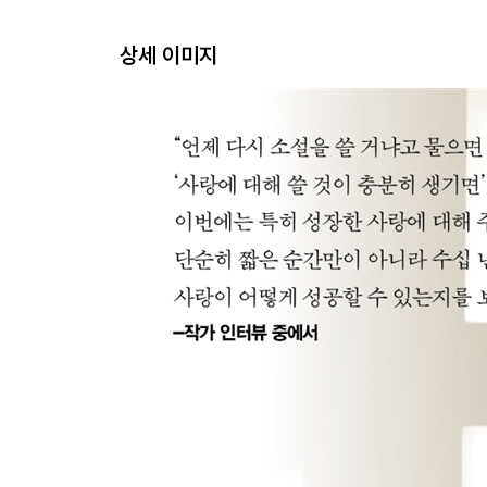
바람피우는 남자
찬성론
상세 이미지
반대론
양립할 수 없는 욕망들
비밀
5부 | 낭만주의를 넘어서
애착 이론
성숙함을 향해
결혼할 준비가 되다
미래
옮긴이의 말