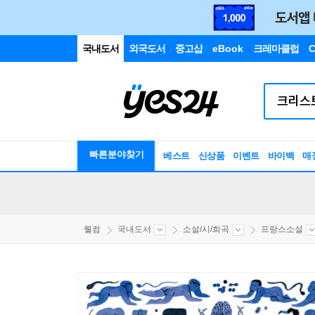
국내도서
외국도서
중고샵
eBook
크레마클럽
C
빠른분야찾기
베스트
신상품
이벤트
바이백
매
웰컴
국내도서
소설/시/희곡
프랑스소설