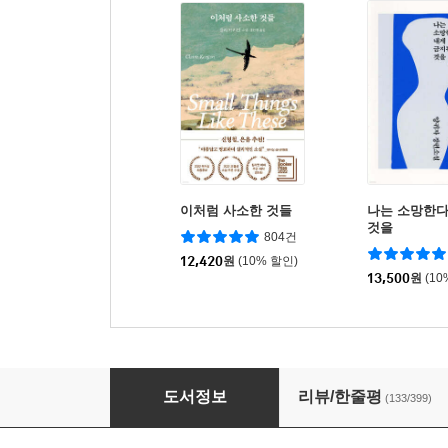
이처럼 사소한 것들
나는 소망한다
것을
804건
12,420
원
(10% 할인)
13,500
원
(10
낭만적 연애와 그 후의 일상
도서정보
리뷰/한줄평
(133/399)