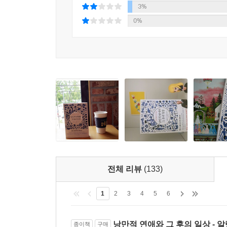
사러 갔다가 의견 충돌로 빈손으로 돌아오며 이들은
3%
작가는 서로 가치관이 부딪치고, 섹스는 스릴을
0%
불균형에 괴로워하는 등 결혼 생활에서 맞닥뜨릴 수
그 속에서 우리가 기대어온 사랑이 실로 얼마나
되어주는 상호호환의 충만감은 균형감을 잃기 쉬우
동력은 줄어들고 만다. 뿐만 아니라 모든 잘못된 
이제 커스틴의 현명함은 동감할 줄 모르는 차가움
된다. 한때 ‘영혼의 짝’이 ‘잘못된 인연’이 되고 마는
“사랑은 감정이 아니라 기술”
미치지 않고 삶을 헤쳐 나가는 진짜 러브스토리
진보한 낭만적 비관주의는 한 사람이 다른 사람에게
전체 리뷰
(133)
자신을 적응시킬 최대한 부드럽고 친절한 방법을 찾아야 
1
2
3
4
5
6
이들의 문제는 외도를 둘러싸고 폭주한다. 작가
결혼관의 맹점을 드러낸다. ‘우리는 강력히 정반
낭만적 연애와 그 후의 일상 - 알랭
종이책
구매