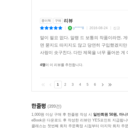
리뷰
종이책
구매
y*****8
2016-08-24
신고
|
|
|
말이 필요 없다. 알랭 드 보통의 작품이라면.
면 묻지도 따지지도 않고 당연히 구입했겠지만 
사랑이 솟구친다. 다만 제목을 너무 풀어쓴 게 아
4명
이 이 리뷰를 추천합니다.
1
2
3
4
5
6
한줄평
(399건)
1,000원 이상 구매 후 한줄평 작성 시
일반회원 50원, 마니
eBook은 다운로드 후 작성한 리뷰만 YES포인트 지급됩니
클래스는 첫번째 회차 주문확정 시점부터 마지막 회차 주문