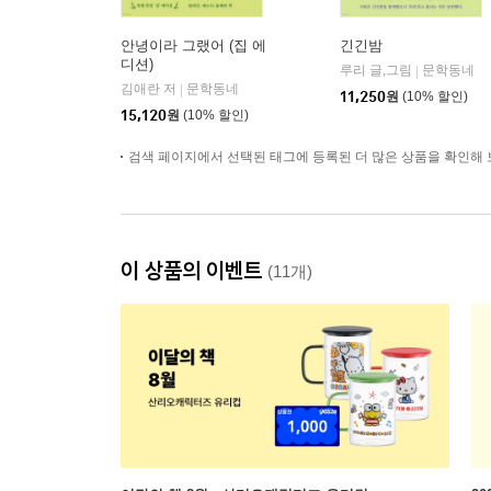
안녕이라 그랬어 (집 에
긴긴밤
디션)
루리 글,그림
문학동네
|
김애란 저
문학동네
|
11,250
원
(10% 할인)
15,120
원
(10% 할인)
검색 페이지에서 선택된 태그에 등록된 더 많은 상품을 확인해 
이 상품의 이벤트
(11개)