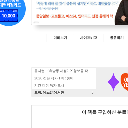
미리보기
사이즈비교
공유하기
뮤지컬 〈휴남동 서점〉X 황보름 작가 북토크
2026 젊은 작가 1위 : 청예
기간 한정 특가 도서
오직, 예스24에서만
이 책을 구입하신 분