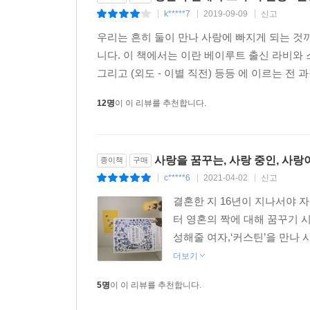
우리의 낭만적인 삶은 슬프고 불완전하게 끝날 
k*****7
2019-09-09
신고
|
|
|
제안한다. 욕망은 너무 변덕스럽고 깨달음은 너무도
우리는 흔히 둘이 만나 사랑에 빠지게 되는 것
작가가 ‘사랑은 감정이 아니라 기술’이라고 강조하
니다. 이 책에서는 이란 베이루트 출신 라비와
라비와 커스틴의 시행착오와 빛나는 깨달음의 순간들
그리고 (외도 - 이별 직전) 등등 에 이르는 전
알랭 드 보통은 말한다. 우리 모두는 완전히 이해
용기 있게 사랑과 결혼의 어려움을 헤쳐 나가는 것
12명
이 이 리뷰를 추천합니다.
추천사
사랑을 꿈꾸는, 사랑 중인, 사
종이책
구매
알랭 드 보통은 이 책에서 다시금 우리의 바람과 불
c*****6
2021-04-02
신고
|
|
|
결혼한 지 16년이 지나서야 자
‘결혼해보니 어떻던가요?’ 이 질문에 답하기 위해 작
터 영혼의 짝에 대해 꿈꾸기 
성해줄 여자,‘커스틴’을 만나 
알랭 드 보통이 풀지 못할 지적, 감정적 문제란 없다.
더보기
결혼을 고려하는 사람이라면 누구나 반드시 읽어야 할
5명
이 이 리뷰를 추천합니다.
알랭 드 보통은 이케아에서 두 종류의 컵을 두고