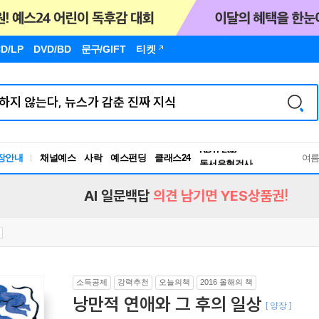
D/LP
DVD/BD
문구
/GIFT
티켓
장안내
채널예스
사락
예스펀딩
클래스24
독서유형검사
여
RBTI Lab
독서유형검사
AI 일문백답
의견 남기면 YES상품권!
소득공제
강력추천
오늘의책
2016 올해의 책
낭만적 연애와 그 후의 일상
[ 양장 ]