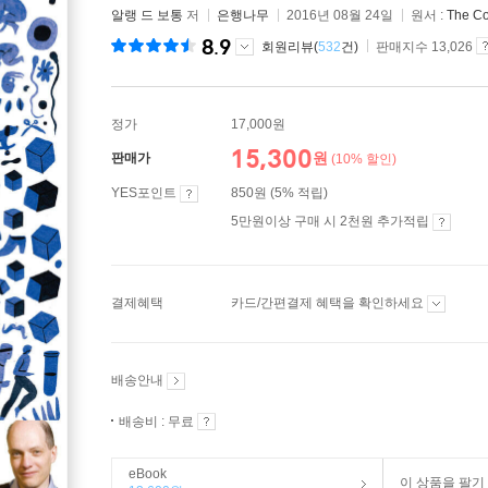
알랭 드 보통
저
은행나무
2016년 08월 24일
원서 :
The Co
8.9
회원리뷰(
532
건)
판매지수 13,026
정가
17,000원
15,300
원
판매가
(10% 할인)
YES포인트
850원 (5% 적립)
5만원이상 구매 시 2천원 추가적립
결제혜택
카드/간편결제 혜택을 확인하세요
배송안내
배송비 : 무료
eBook
이 상품을 팔기