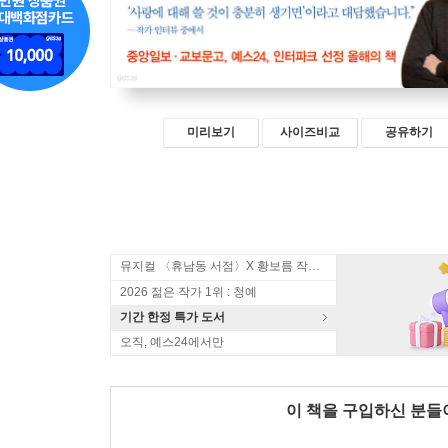
미리보기
사이즈비교
공유하기
뮤지컬 〈휴남동 서점〉X 황보름 작가 북토크
2026 젊은 작가 1위 : 청예
기간 한정 특가 도서
오직, 예스24에서만
이 책을 구입하신 분