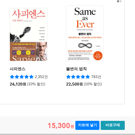
4
/4
사피엔스
불변의 법칙
2,352건
783건
24,120
원
(10% 할인)
22,500
원
(10% 할인)
15,300
카트에 넣기
바로구매
원