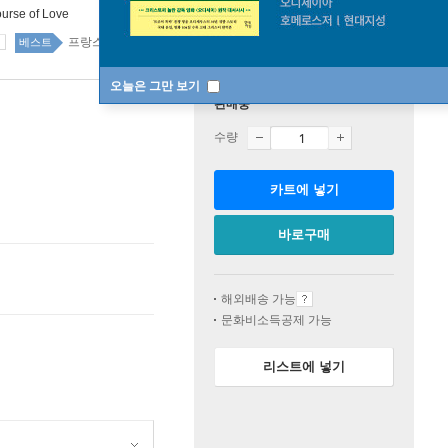
urse of Love
프랑스소설 16위
국내도서 top20 13주
베스트
오늘은 그만 보기
판매중
수량
카트에 넣기
바로구매
해외배송 가능
문화비소득공제 가능
리스트에 넣기