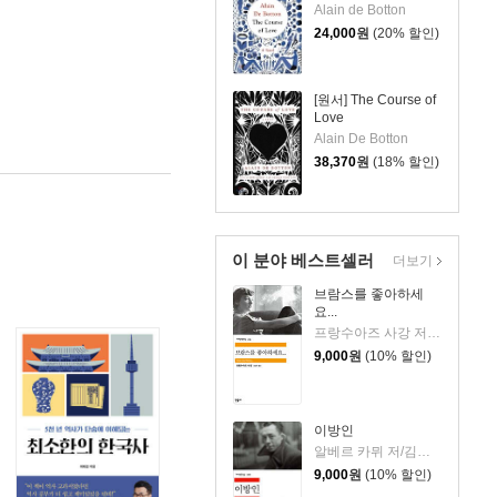
Alain de Botton
24,000
원
(20% 할인)
[원서] The Course of
Love
Alain De Botton
38,370
원
(18% 할인)
이 분야 베스트셀러
더보기
브람스를 좋아하세
요...
프랑수아즈 사강 저/김남주 역
9,000
원
(10% 할인)
이방인
알베르 카뮈 저/김화영 역
9,000
원
(10% 할인)