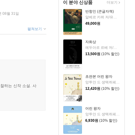
이 분야 신상품
더보기
반항인 (큰글자책)
년 08월 31일
알베르 카뮈 저/유기환 역
49,000
원
펼쳐보기
자화상
에두아르 르베 저/정영문 역
13,500
원
(10% 할인)
초판본 어린 왕자
앙투안 드 생텍쥐페리 저/김미정 역
찰하는 신작 소설. 사
12,420
원
(10% 할인)
어린 왕자
앙투안 드 생텍쥐페리 저/김미정 역
6,930
원
(10% 할인)