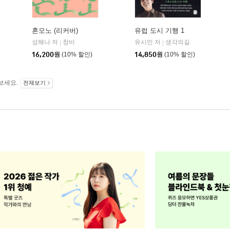
혼모노 (리커버)
유럽 도시 기행 1
성해나 저
창비
유시민 저
생각의길
|
|
16,200
원
(10% 할인)
14,850
원
(10% 할인)
보세요.
전체보기