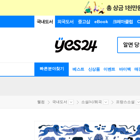
국내도서
외국도서
중고샵
eBook
크레마클럽
C
빠른분야찾기
베스트
신상품
이벤트
바이백
매
웰컴
국내도서
소설/시/희곡
프랑스소설