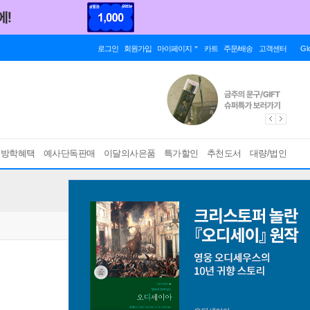
로그인
회원가입
마이페이지
카트
주문/배송
고객센터
Gl
름방학혜택
예사단독판매
이달의사은품
특가할인
추천도서
대량/법인