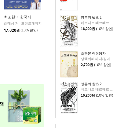
최소한의 한국사
영혼의 왈츠 1
베르나르 베르베르 저/전미연 역
최태성 저
프런트페이지
|
16,200
원
(10% 할인)
17,820
원
(10% 할인)
초판본 어린왕자
생텍쥐페리 저/김미정 역
2,700
원
(10% 할인)
영혼의 왈츠 2
베르나르 베르베르 저/전미연 역
16,200
원
(10% 할인)