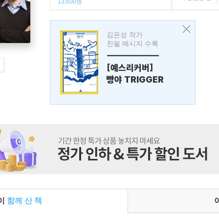
13,600원
김은성 작가
친필 메시지 수록
---------------
[예스리커버]
빵야 TRIGGER
들이
함께 산 책