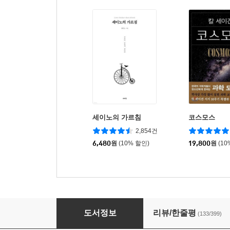
세이노의 가르침
코스모스
2,854건
6,480
원
(10% 할인)
19,800
원
(10
낭만적 연애와 그 후의 일상
도서정보
리뷰/한줄평
(133/399)