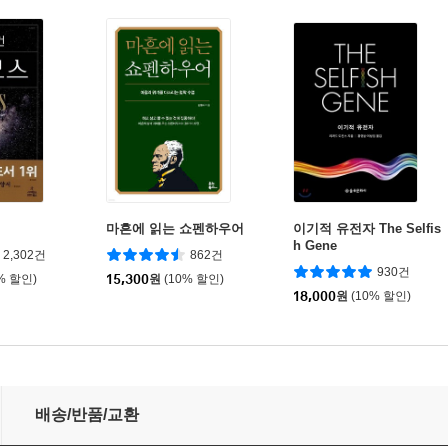
마흔에 읽는 쇼펜하우어
이기적 유전자 The Selfis
h Gene
2,302건
862건
930건
% 할인)
15,300
원
(10% 할인)
18,000
원
(10% 할인)
배송/반품/교환