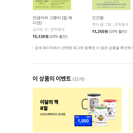
안녕이라 그랬어 (집 에
긴긴밤
디션)
루리 글,그림
문학동네
|
김애란 저
문학동네
|
11,250
원
(10% 할인)
15,120
원
(10% 할인)
검색 페이지에서 선택된 태그에 등록된 더 많은 상품을 확인해 
이 상품의 이벤트
(11개)