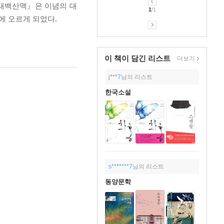
『태백산맥』은 이념의 대
1
/1
 오르게 되었다.
이 책이 담긴
리스트
더보기
j***7
님의 리스트
한국소설
s*******7
님의 리스트
동양문학