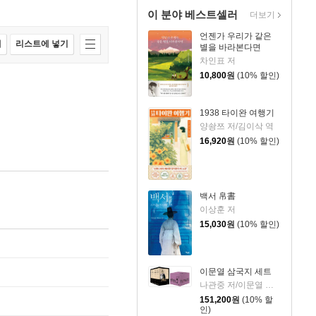
이 분야 베스트셀러
더보기
언젠가 우리가 같은
매
리스트에 넣기
별을 바라본다면
차인표 저
10,800
원
(10% 할인)
1938 타이완 여행기
양솽쯔 저/김이삭 역
16,920
원
(10% 할인)
백서 帛書
이상훈 저
15,030
원
(10% 할인)
이문열 삼국지 세트
나관중 저/이문열 평역/정문 그림
151,200
원
(10% 할
인)