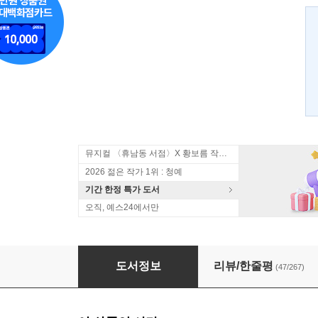
뮤지컬 〈휴남동 서점〉X 황보름 작가 북토크
2026 젊은 작가 1위 : 청예
기간 한정 특가 도서
오직, 예스24에서만
태백산맥 세트
도서정보
리뷰/한줄평
(47/267)