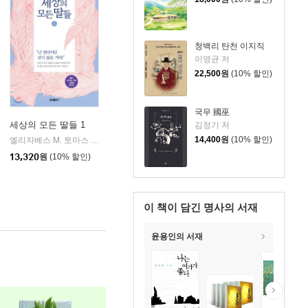
청백리 탄천 이지직
이영균 저
22,500
원
(10% 할인)
국무 國巫
세상의 모든 딸들 1
김정기 저
14,400
원
(10% 할인)
홍익출판사
엘리자베스 M. 토마스 저/이나경 역
홍익출판사
|
|
13,320
원
(10% 할인)
이 책이 담긴
명사의 서재
윤용인의 서재