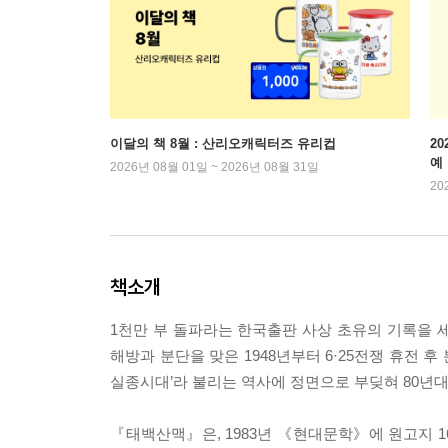
이달의 책 8월 : 산리오캐릭터즈 유리컵
2
예
2026년 08월 01일 ~ 2026년 08월 31일
20
책소개
1천만 부 돌파라는 한국출판 사상 초유의 기록을 세
해방과 분단을 맞은 1948년부터 6·25전쟁 휴전 
실종시대’라 불리는 역사에 정면으로 부딪혀 80년대
『태백산맥』은, 1983년 《현대문학》에 원고지 16,5