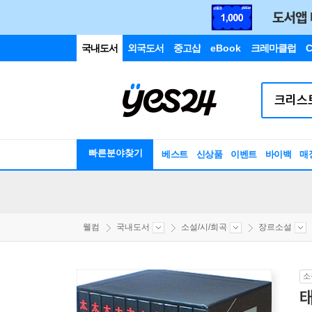
국내도서
외국도서
중고샵
eBook
크레마클럽
C
빠른분야찾기
베스트
신상품
이벤트
바이백
매
웰컴
국내도서
소설/시/희곡
장르소설
소