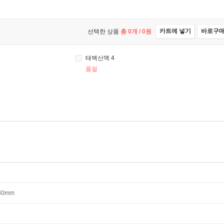
카트에 넣기
바로구
선택한 상품
총
0
개 /
0
원
태백산맥 4
품절
*80mm