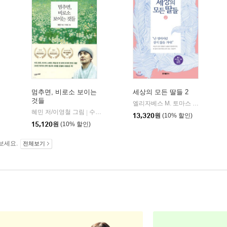
멈추면, 비로소 보이는
세상의 모든 딸들 2
것들
엘리자베스 M. 토마스 저/이나경 역
혜민 저/이영철 그림
수오서재
|
13,320
원
(10% 할인)
15,120
원
(10% 할인)
보세요.
전체보기