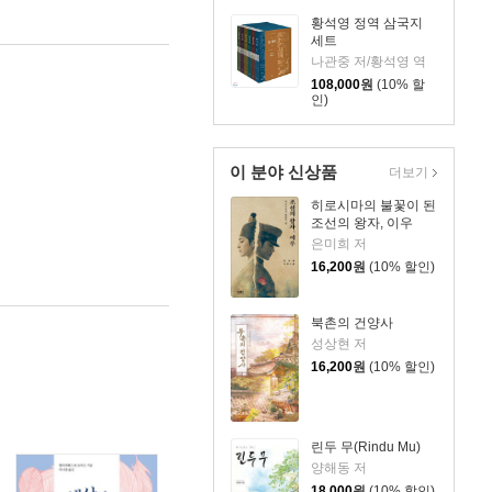
황석영 정역 삼국지
세트
나관중 저/황석영 역
108,000
원
(10% 할
인)
이 분야 신상품
더보기
히로시마의 불꽃이 된
조선의 왕자, 이우
은미희 저
16,200
원
(10% 할인)
북촌의 건양사
성상현 저
16,200
원
(10% 할인)
린두 무(Rindu Mu)
양해동 저
18,000
원
(10% 할인)