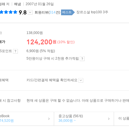
정래
저
해냄
2007년 01월 26일
9.8
장르소설 top100 3주
회원리뷰(
314
건)
베스트
가
138,000원
124,200
원
매가
(10% 할인)
ES포인트
6,900원 (5% 적립)
5만원이상 구매 시 2천원 추가적립
제혜택
카드/간편결제 혜택을 확인하세요
매 시 참고사항
현재 새 상품은 구매 할 수 없습니다. 아래 상품으로 구매하거나 판매
eBook
중고상품 (56개)
이 상
74,520원
36,000원 ~