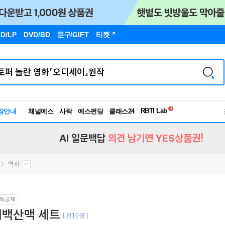
D/LP
DVD/BD
문구
/GIFT
티켓
독서유형검사
RBTI Lab
장안내
채널예스
사락
예스펀딩
클래스24
독서유형검사
AI 일문백답
의견 남기면 YES상품권!
역사
득공제
태백산맥 세트
[ 전10권 ]