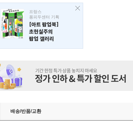
프랑스
퐁피두센터 기획
[아트 팝업북]
초현실주의
팝업 갤러리
배송/반품/교환