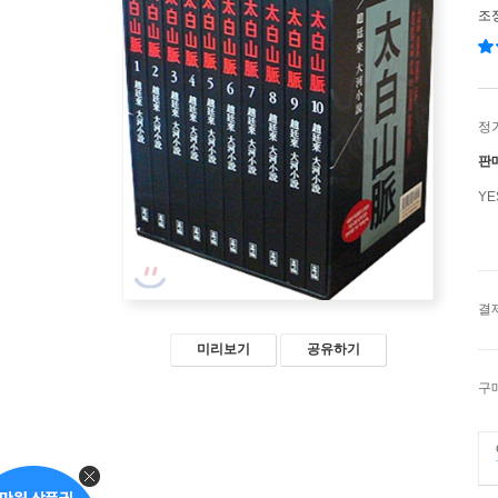
조
정
판
Y
결
미리보기
공유하기
구