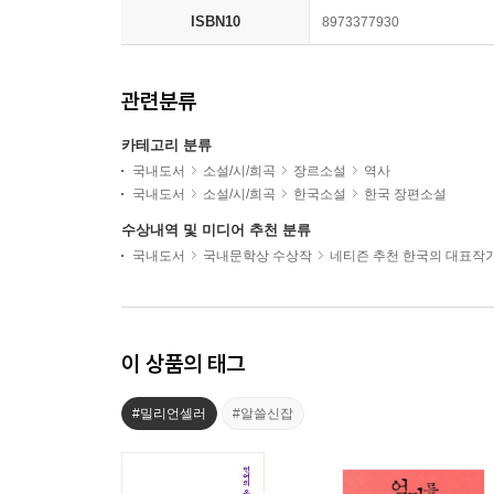
ISBN10
8973377930
관련분류
카테고리 분류
국내도서
소설/시/희곡
장르소설
역사
국내도서
소설/시/희곡
한국소설
한국 장편소설
수상내역 및 미디어 추천 분류
국내도서
국내문학상 수상작
네티즌 추천 한국의 대표작
이 상품의 태그
#밀리언셀러
#알쓸신잡