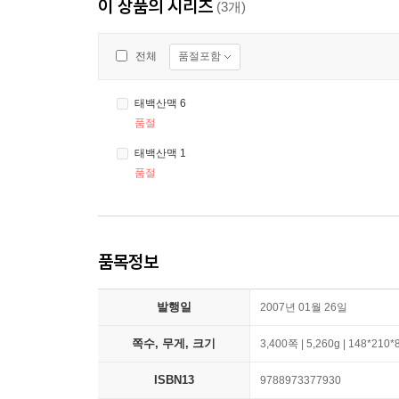
이 상품의 시리즈
(3개)
품절포함
전체
태백산맥 6
품절
태백산맥 1
품절
품목정보
발행일
2007년 01월 26일
쪽수, 무게, 크기
3,400쪽 | 5,260g | 148*210
ISBN13
9788973377930