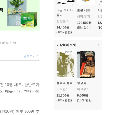
나는 여기가
혼불 세트
사람풍경
좋다
최명희 저
김형경 저
한창훈 저
104,500
원
12,420
원
14,400
원
5
%
10
%
10
%
년 08월 31일
이상복의 서재
펼쳐보기
행복의 정복
명상록
 10권 세트. 한반도가
버트런드 러셀 저/이순희 역
마르쿠스 아우렐리우스 저/유동범 역
의 매몰시대’, ‘현대사의
11,700
원
9,000
원
10
%
10
%
전10권) 이후 300만 부