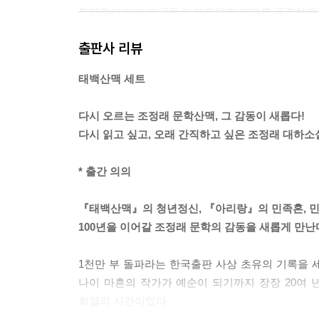
통역관이 되어 미군들의 부도덕한 행태를 목격하게 
6·25전쟁은 유엔군의 참전과 중국의 개입으로 교착
출판사 리뷰
세력이 지리산 일대에 근거지를 두고 무장 투쟁을
막히자 부하들과 함께 수류탄으로 자폭한다. 그리
태백산맥 세트
염상진을 추종했던 하대치 등이 살아 남아 염상진의
다시 오르는 조정래 문학산맥, 그 감동이 새롭다!
다시 읽고 싶고, 오래 간직하고 싶은 조정래 대하소
* 출간 의의
『태백산맥』의 청년정신, 『아리랑』의 민족혼, 
100년을 이어갈 조정래 문학의 감동을 새롭게 만난
1천만 부 돌파라는 한국출판 사상 초유의 기록을
나이 마흔의 작가가 예순이 되기까지 장장 20여 
희열의 시간이었다.