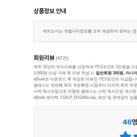
『태백산맥』의 역사적 진정성을 피해갈 수 없다.
‘살아 있는 현대사 교과서’라 일컬어지는 조정래 
상품정보 안내
그 『태백산맥』에서 우리가 듣는 것은 역사의 신음
복원한다. 혼돈과 아픔으로 얼룩진 이 시기의 민중
- 이광호 (문학평론가)
과정에서 분단 조국의 현실을 투시하고 뿌리를 찾
있기까지, 앞선 이들이 흘려야 했던 피와 눈물과
세트도서는 개별서지정보를 모두 제공하지 못하는 경우
3부작은 민족의 운명을 좌우했던 일제 침략기, 
시대의 자화상이다.
회원리뷰
(47건)
* 『태백산맥』에 대하여
매주 10건의 우수리뷰를 선정하여 YES포인트 3만원을 드
3,000원 이상 구매 후 리뷰 작성 시
일반회원 300원, 마니아
20세기 한국인에게 가장 큰 영향을 미친 소설
eBook은 다운로드 후 작성한 리뷰만 YES포인트 지급됩니
클래스는 첫번째 회차 주문확정 시점부터 마지막 회차 주문
한국문학사에 우뚝 선 조정래 문학의 절정 『태백산
사락 독서모임으로 진행된 클래스는 사락 독서모임 게시판
eBook 페이백, CD/LP, DVD/Blu-ray, 패션 및 판매금
해방 이후 분단문학의 역사가 일구어낸 거대한 성과 
『태백산맥』의 시간적 배경은 한반도가 해방과 분
10월부터 6·25전쟁이 끝나고 휴전이 조인되어 분단
46
명
정면으로 부딪혀 80년대 최대의 문제작이 된 『태백산
(한길사)과 1989년 완간(전10권) 이후 300만 부