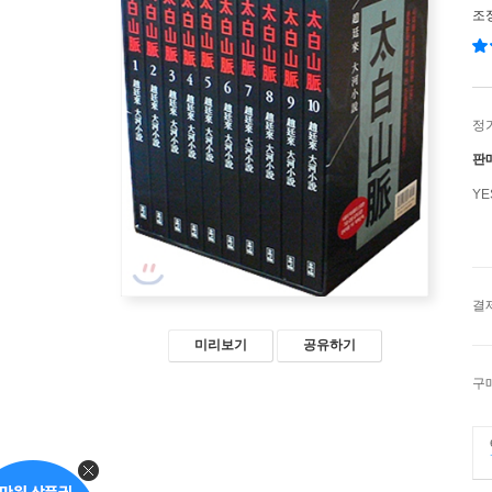
조
정
판
Y
결
미리보기
공유하기
구