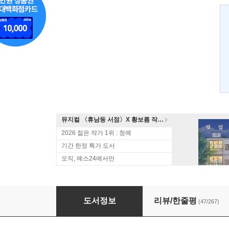
뮤지컬 〈휴남동 서점〉X 황보름 작가 북토크
2026 젊은 작가 1위 : 청예
기간 한정 특가 도서
오직, 예스24에서만
태백산맥 세트
도서정보
리뷰/한줄평
(47/267)