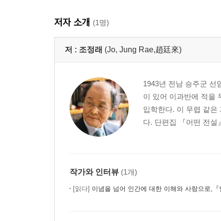
저자 소개
(1명)
저 :
조정래
(Jo, Jung Rae,趙廷來)
1943년 전남 승주군 
이 있어 이과반에 적을
입학한다. 이 무렵 같은
다. 단편집 『어떤 전설』
작가와 인터뷰
(1개)
[읽다]
이념을 넘어 인간에 대한 이해와 사랑으로,『인간