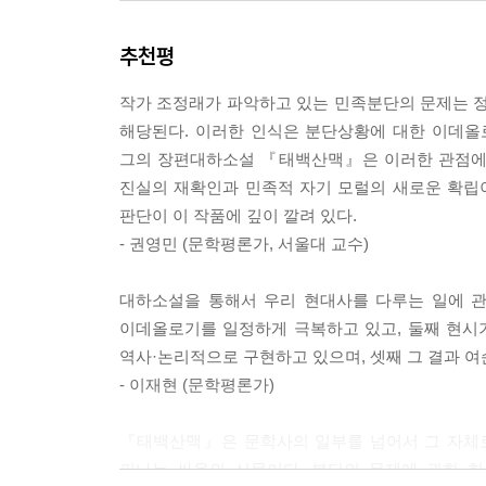
20세기 한국인들에게 가장 큰 영향을 미친 소설문
추천평
한반도가 해방과 분단을 맞은 1948년부터 6·25전
‘현대사의 실종시대’라 불리는 역사에 정면으로 부딪
작가 조정래가 파악하고 있는 민족분단의 문제는 
한편 『태백산맥』의 전사(前史)에 해당하는 『아
해당된다. 이러한 인식은 분단상황에 대한 이데올
생명력과 투쟁사, 이민사를 생생하게 그려보인 작
그의 장편대하소설 『태백산맥』은 이러한 관점에서
은 1959년 이후 격동의 현대사 30년 동안 한반
진실의 재확인과 민족적 자기 모럴의 새로운 확립
있다.
판단이 이 작품에 깊이 깔려 있다.
- 권영민 (문학평론가, 서울대 교수)
투철한 작가정신이 빚어낸 한국문학의 대표작, 조정
조정래 대하소설 3부작의 장대한 스케일, 빼어난 
대하소설을 통해서 우리 현대사를 다루는 일에 관
못한 소설의 진수를 보여준다. 또한 수천 명에 육
이데올로기를 일정하게 극복하고 있고, 둘째 현시
뜨거운 작가정신의 결정체라 할 수 있다.
역사·논리적으로 구현하고 있으며, 셋째 그 결과 여
또한 『태백산맥』과 『아리랑』이 각각 한국의
- 이재현 (문학평론가)
문학으로 거듭나는 데 훌륭한 전범이 되었다. 이
자양분을 심어준 대표작이라 할 수 있다.
『태백산맥』은 문학사의 일부를 넘어서 그 자체로
피나는 싸움의 산물이다. 분단의 문제에 관한 
민족의 역사교과서, 조정래 대하소설 3부작