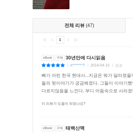
1999년 ‘20세기 한국의 베스트셀러’에 선정(《중
(《한국일보》)
2000년『태백산맥』 일어판 10권 완간(집영사와 1
전체 리뷰
(47)
1
30년만에 다시읽음
eBook
구매
n*******7
2019-04-15
신고
|
|
|
뼈가 아린 한국 현대사...지금은 뭐가 달라졌
들의 뒷이야기가 궁금해졌다. 그들이 이야기했
다르지않음을 느낀다. 부디 어둠속으로 사라졌던
이 리뷰가 도움이 되었나요?
태백산맥
eBook
구매