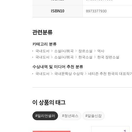
ISBN10
8973377930
관련분류
카테고리 분류
국내도서
소설/시/희곡
장르소설
역사
국내도서
소설/시/희곡
한국소설
한국 장편소설
수상내역 및 미디어 추천 분류
국내도서
국내문학상 수상작
네티즌 추천 한국의 대표작
이 상품의 태그
#밀리언셀러
#청년패스
#알쓸신잡