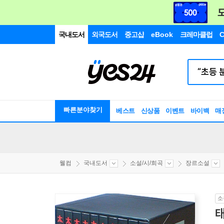
국내도서
외국도서
중고샵
eBook
크레마클럽
C
빠른분야찾기
베스트
신상품
이벤트
바이백
매
웰컴
국내도서
소설/시/희곡
장르소설
소