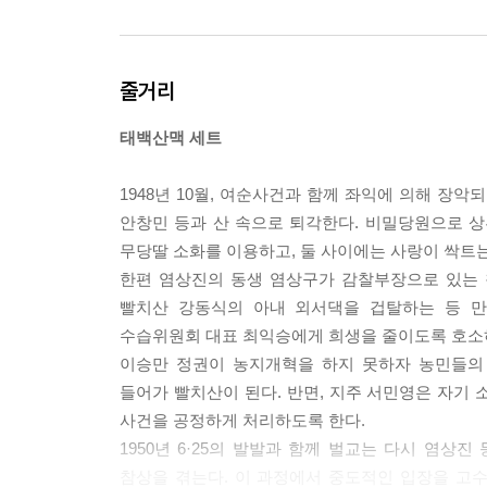
줄거리
태백산맥 세트
1948년 10월, 여순사건과 함께 좌익에 의해 장
안창민 등과 산 속으로 퇴각한다. 비밀당원으로 
무당딸 소화를 이용하고, 둘 사이에는 사랑이 싹트는
한편 염상진의 동생 염상구가 감찰부장으로 있는 
빨치산 강동식의 아내 외서댁을 겁탈하는 등 만
수습위원회 대표 최익승에게 희생을 줄이도록 호소
이승만 정권이 농지개혁을 하지 못하자 농민들의
들어가 빨치산이 된다. 반면, 지주 서민영은 자기
사건을 공정하게 처리하도록 한다.
1950년 6·25의 발발과 함께 벌교는 다시 염
참상을 겪는다. 이 과정에서 중도적인 입장을 고