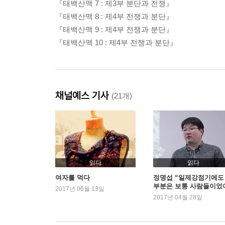
『태백산맥 7 : 제3부 분단과 전쟁』
『태백산맥 8 : 제4부 전쟁과 분단』
『태백산맥 9 : 제4부 전쟁과 분단』
『태백산맥 10 : 제4부 전쟁과 분단』
채널예스 기사
(21개)
읽다
읽다
여자를 먹다
정명섭 “일제강점기에도
부분은 보통 사람들이었
2017년 06월 13일
요”
2017년 04월 28일