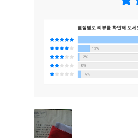
20세기 한국인에게 가장 큰 영향을 미친 소설로 
치열한 작가정신으로 『태백산맥』은 한국문학사의 
그동안 6·25전쟁과 분단을 다룬 소설은 많았지만
별점별로 리뷰를 확인해 보세
이르기 위해 해방 40년의 기간이 필요하였다”(김
『태백산맥』은 시대를 초월한 감동을 주는 영원한
13%
▶ 태백산맥 연보
2%
1983년 《현대문학》 9월호에 연재 시작
0%
1986년 제1부「한의 모닥불」 3권의 단행본으로 출간
4%
「전쟁과 분단」(2권, 1989, 전10권 완간)
1990년현역 작가와 평론가 50인이 뽑은 ‘한국 최고
1991년『태백산맥』으로 단재문학상 수상, 전국 대학
1994년『태백산맥』 영화화(태흥영화사, 임권택 감
1995년『태백산맥』을 출판사를 옮겨서 출간(도서출판
1996년 독자 선정 ‘가장 기억에 남는 소설’ 1
『태백산맥 다시읽기』가 권영민 교수 집필로 출간
1997년 『태백산맥』1백 쇄 출간 기념연 개최, 대