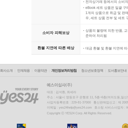
전자상거래 등에서의 소비자
eBook 세트 상품은 일괄 
1개의 상품으로 취급 및 판매
우, 세트 상품 전부 및 세트
상품의 불량에 의한 반품, 교
소비자 피해보상
준하여 처리됨
환불 지연에 따른 배상
대금 환불 및 환불 지연에 
회사소개
인재채용
이용약관
개인정보처리방침
청소년보호정책
도서홍보안내
대표 : 김석환, 최세라
주소 : 서울시 영등포구 은행로 11, 5층~6층(여의도동,일신
사업자등록번호 : 229-81-37000 통신판매업신고 : 제 200
이메일 : yes24help@yes24.com 호스팅 서비스사업자 :
Copyright ⓒ YES24 Corp. All Rights Reserved.