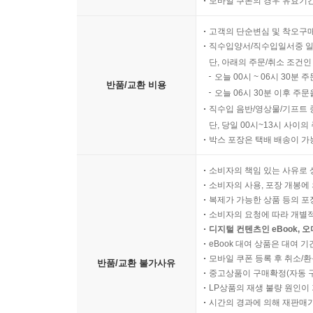
모바일 쿠폰의 경우 유효기간(
고객의 단순변심 및 착오구
직수입양서/직수입일서중 일
단, 아래의 주문/취소 조건인
오늘 00시 ~ 06시 30분 
반품/교환 비용
오늘 06시 30분 이후 주문
직수입 음반/영상물/기프트 
단, 당일 00시~13시 사이
박스 포장은 택배 배송이 가
소비자의 책임 있는 사유로 
소비자의 사용, 포장 개봉에 
복제가 가능한 상품 등의 포장을 
소비자의 요청에 따라 개별
디지털 컨텐츠인 eBook, 
eBook 대여 상품은 대여 기
모바일 쿠폰 등록 후 취소/환
반품/교환 불가사유
중고상품이 구매확정(자동 
LP상품의 재생 불량 원인이 기
시간의 경과에 의해 재판매가