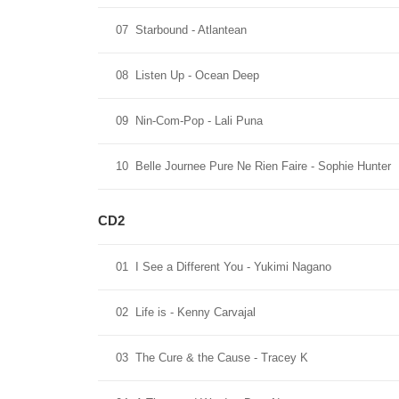
07
Starbound - Atlantean
08
Listen Up - Ocean Deep
09
Nin-Com-Pop - Lali Puna
10
Belle Journee Pure Ne Rien Faire - Sophie Hunter
CD2
01
I See a Different You - Yukimi Nagano
02
Life is - Kenny Carvajal
03
The Cure & the Cause - Tracey K