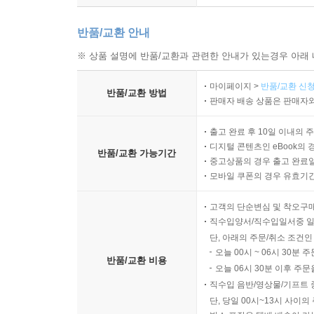
반품/교환 안내
※ 상품 설명에 반품/교환과 관련한 안내가 있는경우 아래 
마이페이지 >
반품/교환 신청
반품/교환 방법
판매자 배송 상품은 판매자와
출고 완료 후 10일 이내의 
디지털 콘텐츠인 eBook의 
반품/교환 가능기간
중고상품의 경우 출고 완료일
모바일 쿠폰의 경우 유효기간(
고객의 단순변심 및 착오구
직수입양서/직수입일서중 일
단, 아래의 주문/취소 조건인
오늘 00시 ~ 06시 30분 
반품/교환 비용
오늘 06시 30분 이후 주문
직수입 음반/영상물/기프트 
단, 당일 00시~13시 사이