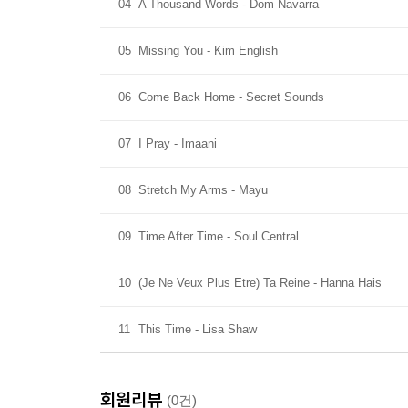
04
A Thousand Words - Dom Navarra
05
Missing You - Kim English
06
Come Back Home - Secret Sounds
07
I Pray - Imaani
08
Stretch My Arms - Mayu
09
Time After Time - Soul Central
10
(Je Ne Veux Plus Etre) Ta Reine - Hanna Hais
11
This Time - Lisa Shaw
회원리뷰
(0건)