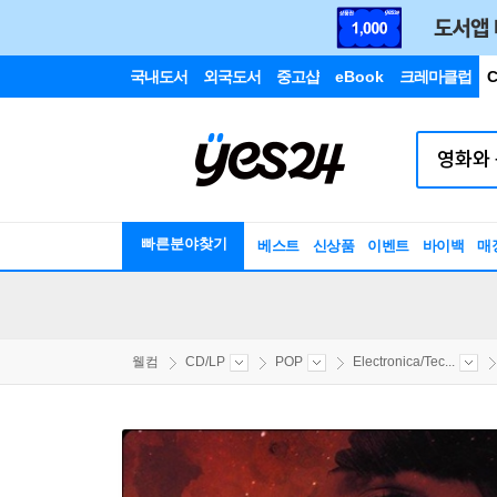
국내도서
외국도서
중고샵
eBook
크레마클럽
C
빠른분야찾기
베스트
신상품
이벤트
바이백
매
웰컴
CD/LP
POP
Electronica/Tec...