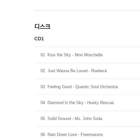
디스크
CD1
01
Kiss the Sky - Nino Moschella
02
Just Wanna Be Loved - Roebeck
03
Feeling Good - Quantic Soul Orchestra
04
Diamond In the Sky - Husky Rescue
05
Solid Ground - Ms. John Soda
06
Rain Down Love - Freemasons