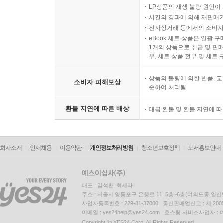
LP상품의 재생 불량 원인이 기
시간의 경과에 의해 재판매가
전자상거래 등에서의 소비자
eBook 세트 상품은 일괄 
1개의 상품으로 취급 및 판매
우, 세트 상품 전부 및 세트
상품의 불량에 의한 반품, 교
소비자 피해보상
준하여 처리됨
환불 지연에 따른 배상
대금 환불 및 환불 지연에 
회사소개
인재채용
이용약관
개인정보처리방침
청소년보호정책
도서홍보안내
대표 : 김석환, 최세라
주소 : 서울시 영등포구 은행로 11, 5층~6층(여의도동,일신
사업자등록번호 : 229-81-37000 통신판매업신고 : 제 200
이메일 : yes24help@yes24.com 호스팅 서비스사업자 :
Copyright ⓒ YES24 Corp. All Rights Reserved.