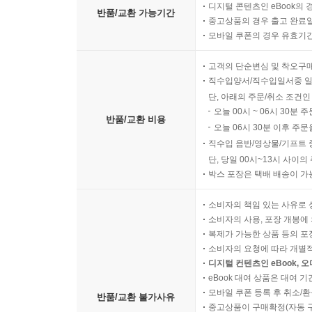
디지털 콘텐츠인 eBook의 
반품/교환 가능기간
중고상품의 경우 출고 완료일
모바일 쿠폰의 경우 유효기간(
고객의 단순변심 및 착오구
직수입양서/직수입일서중 일
단, 아래의 주문/취소 조건인
오늘 00시 ~ 06시 30분 
반품/교환 비용
오늘 06시 30분 이후 주문
직수입 음반/영상물/기프트 
단, 당일 00시~13시 사이
박스 포장은 택배 배송이 가
소비자의 책임 있는 사유로 
소비자의 사용, 포장 개봉에 
복제가 가능한 상품 등의 포장을 
소비자의 요청에 따라 개별
디지털 컨텐츠인 eBook, 
eBook 대여 상품은 대여 기
모바일 쿠폰 등록 후 취소/환
반품/교환 불가사유
중고상품이 구매확정(자동 