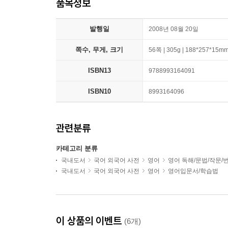
품목정보
발행일
2008년 08월 20일
쪽수, 무게, 크기
56쪽 | 305g | 188*257*15m
ISBN13
9788993164091
ISBN10
8993164096
관련분류
카테고리 분류
국내도서
국어 외국어 사전
영어
영어 독해/문법/작문/
국내도서
국어 외국어 사전
영어
영어입문서/학습법
이 상품의 이벤트
(6개)