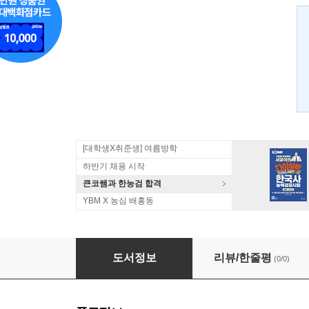
[대학생X취준생] 여름방학
하반기 채용 시작
큰코쌤과 한능검 합격
YBM X 농심 배홍동
Reading Pie 3
도서정보
리뷰/한줄평
(0/0)