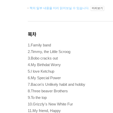
책의 일부 내용을 미리 읽어보실 수 있습니다.
미리보기
목차
1.Family band
2.Timmy, the Little Scroog
3.Bobo cracks out
4.My Birthdat Worry
5.I love Ketchup
6.My Special Power
7.Bacon's Unlikely habit and hobby
8.Three beaver Brothers
9.To the top
10.Grizzly's New White Fur
11.My friend, Happy