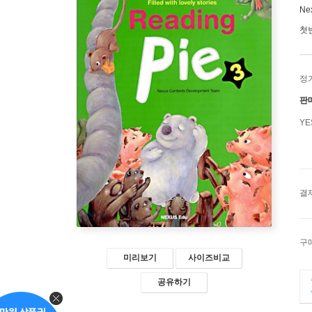
Ne
첫
정
판
Y
결
구
미리보기
사이즈비교
공유하기