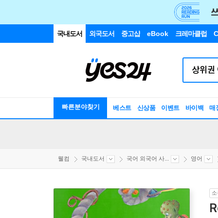
국내도서
외국도서
중고샵
eBook
크레마클럽
C
빠른분야찾기
베스트
신상품
이벤트
바이백
매
웰컴
국내도서
국어 외국어 사...
영어
소
R