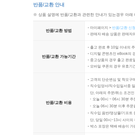
반품/교환 안내
※ 상품 설명에 반품/교환과 관련한 안내가 있는경우 아래 
마이페이지 >
반품/교환 신청
반품/교환 방법
판매자 배송 상품은 판매자와
출고 완료 후 10일 이내의 
디지털 콘텐츠인 eBook의 
반품/교환 가능기간
중고상품의 경우 출고 완료일
모바일 쿠폰의 경우 유효기간(
고객의 단순변심 및 착오구
직수입양서/직수입일서중 일
단, 아래의 주문/취소 조건인
오늘 00시 ~ 06시 30분 
반품/교환 비용
오늘 06시 30분 이후 주문
직수입 음반/영상물/기프트 
단, 당일 00시~13시 사이
박스 포장은 택배 배송이 가