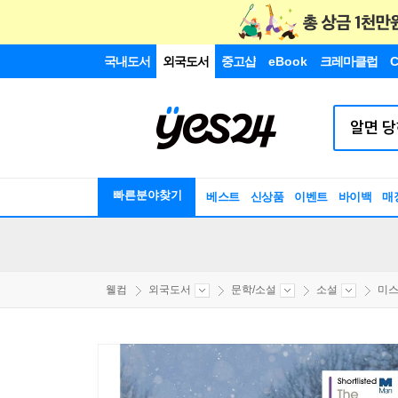
국내도서
외국도서
중고샵
eBook
크레마클럽
C
빠른분야찾기
베스트
신상품
이벤트
바이백
매
웰컴
외국도서
문학/소설
소설
미스