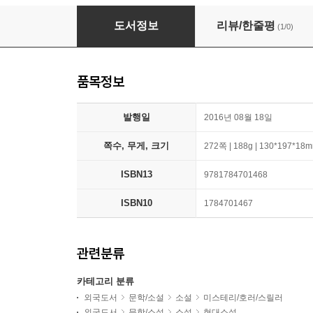
The Eileen
도서정보
리뷰/한줄평
(1/0)
품목정보
발행일
2016년 08월 18일
쪽수, 무게, 크기
272쪽 | 188g | 130*197*18
ISBN13
9781784701468
ISBN10
1784701467
관련분류
카테고리 분류
외국도서
문학/소설
소설
미스테리/호러/스릴러
외국도서
문학/소설
소설
현대소설