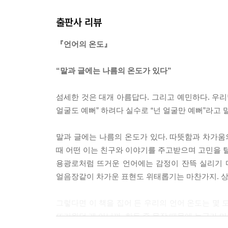
어두운 밤을 받아들이지 마오
글은 여백 위에만 남겨지는 게 아니다. 머리와 가슴
출판사 리뷰
선을 긋는 일
는다. 때론 단출한 문장 한 줄이 상처를 보듬고 삶의
그녀는 왜 찍었을까
---「긁다, 글, 그리움」중에서
『언어의 온도』
여러 유형의 기억들
어른이 된다는 것
이누이트(에스키모)들은 분노를 현명하게 다스린다. 
“말과 글에는 나름의 온도가 있다”
나이를 결정하는 요소
까지? 분노의 감정이 스르륵 가라앉을 때까지.
여행을 이끄는 사람
그리고 충분히 멀리 왔다 싶으면 그 자리에 긴 막대
섬세한 것은 대개 아름답다. 그리고 예민하다. 우리
부드러운 것과 딱딱한 것
모르는 지나치게 뜨거운 감정을 그곳에 남겨두고 돌
얼굴도 예뻐” 하려다 실수로 “넌 얼굴만 예뻐”라고 
이름을 부르는 일
---「분노를 대하는 방법」중에서
가능성의 동의어
말과 글에는 나름의 온도가 있다. 따뜻함과 차가움
하늘이 맑아지는 시기
한 번은 여행과 방황의 유사성에 대해 생각한 적도 
때 어떤 이는 친구와 이야기를 주고받으며 고민을 털
계절의 틈새
큰 차이가 있다.
용광로처럼 뜨거운 언어에는 감정이 잔뜩 실리기 마
계절이 보내온 편지
여행을 의미하는 영어 단어 ‘tour’는 ‘순회하다’ ‘
얼음장같이 차가운 표현도 위태롭기는 마찬가지. 
몸이 말을 걸었다
지닌다. 여행길에 오른 사람은 언젠가는 여행의 출
화향백리 인향만리
---「여행의 목적」중에서
그렇다면 이 책을 집어 든 우리의 언어 온도는 몇 
관찰은 곧 관심
뜨거웠던 게 아닐까. 한두 줄 문장 때문에 누군가 마
나를 용서해야 하는 이유
사랑하는 사람과 시선을 나눌 수 있다는 것, 참으로