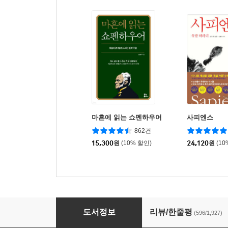
마흔에 읽는 쇼펜하우어
사피엔스
862건
15,300
원
(10% 할인)
24,120
원
(10
언어의 온도
도서정보
리뷰/한줄평
(596/1,927)