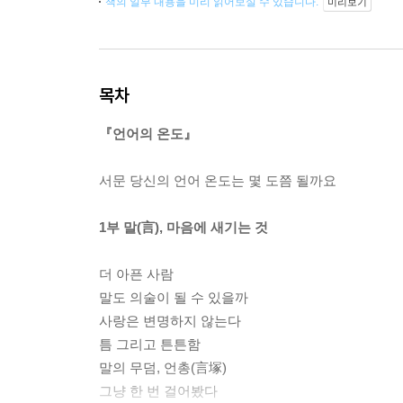
책의 일부 내용을 미리 읽어보실 수 있습니다.
미리보기
목차
『언어의 온도』
서문 당신의 언어 온도는 몇 도쯤 될까요
1부 말(言), 마음에 새기는 것
더 아픈 사람
말도 의술이 될 수 있을까
사랑은 변명하지 않는다
틈 그리고 튼튼함
말의 무덤, 언총(言塚)
그냥 한 번 걸어봤다