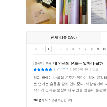
전체 리뷰
(596)
1
2
3
4
5
6
7
8
9
10
내 인생의 온도는 얼마나 될까
종이책
구매
k*******7
2025-03-10
신고
|
|
|
말과 글에는 나름의 온도가 있다는 말에 공감하
는 언어는 슬픔을 감싸 안아준다. 세상살이에 
작가가 건네는 문장에서 위안을 얻는다.용광로처
208명
이 이 리뷰를 추천합니다.