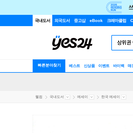
국내도서
외국도서
중고샵
eBook
크레마클럽
C
빠른분야찾기
베스트
신상품
이벤트
바이백
매
웰컴
국내도서
에세이
한국 에세이