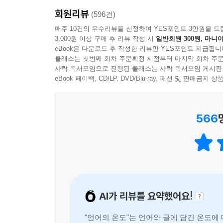
타인의 불행
꽤 중요한 의미를 지닌다. 그래서 ‘관찰 = 관심’이
회원리뷰
작가 이기주는 엿듣고 기록하는 일을 즐겨 하는 사람
(596건)
아름다운 걸 아름답다 느낄 때
사람은 관심이 부족하면 상대를 쳐다보지 않는다. 궁
채 평범한 사람들의 대화에 귀를 기울인다. 그리고 
매주 10건의 우수리뷰를 선정하여 YES포인트 3만원을 드
는 말은, “그쪽에 관심이 없어요” 혹은 “뜨겁던 마
3,000원 이상 구매 후 리뷰 작성 시
일반회원 300원, 마니아
끄적이는 문장에 절절한 사연이 도사리고 있을 것 
그래서일까. 돌이켜보면 관심이 멈추던 순간, 상대를
eBook은 다운로드 후 작성한 리뷰만 YES포인트 지급됩니
클래스는 첫번째 회차 주문확정 시점부터 마지막 회차 주문
『언어의 온도』는 저자가 일상에서 발견한 의미 
---「관찰은 곧 관심」중에서
사락 독서모임으로 진행된 클래스는 사락 독서모임 게시판
책이다. 페이지를 넘길 때마다 문장과 문장에 호흡
eBook 페이백, CD/LP, DVD/Blu-ray, 패션 및 판매금
되짚어볼 수 있을지 모른다.
566
AI가 리뷰를 요약했어요!
"언어의 온도"는 언어와 글에 담긴 온도에