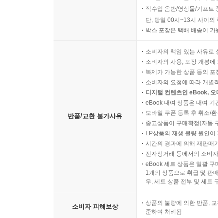
반품/교환 비용
오늘 06시 30분 이후 주문
직수입 음반/영상물/기프트 
단, 당일 00시~13시 사이
박스 포장은 택배 배송이 가
소비자의 책임 있는 사유로 
소비자의 사용, 포장 개봉에 
복제가 가능한 상품 등의 포장을 
소비자의 요청에 따라 개별
디지털 컨텐츠인 eBook, 
eBook 대여 상품은 대여 기
모바일 쿠폰 등록 후 취소/환
반품/교환 불가사유
중고상품이 구매확정(자동 
LP상품의 재생 불량 원인이 기
시간의 경과에 의해 재판매가
전자상거래 등에서의 소비자
eBook 세트 상품은 일괄 
1개의 상품으로 취급 및 판매
우, 세트 상품 전부 및 세트
상품의 불량에 의한 반품, 교