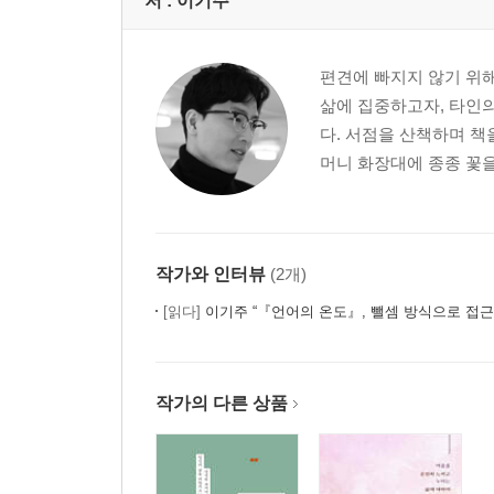
저 :
이기주
자신에게 어울리는 길
원래 그런 것과 그렇지 않은 것
한 해의 마지막 날
편견에 빠지지 않기 위해
더 주지 못해 미안해
삶에 집중하고자, 타인
부모와 자식을 연결하는 끈
다. 서점을 산책하며 책
애지욕기생(愛之欲其生)
머니 화장대에 종종 꽃을
2부 글(文), 지지 않는 꽃
긁다, 글, 그리움
작가와 인터뷰
(2개)
누군가에겐 전부인 사람
[읽다]
이기주 “『언어의 온도』, 뺄셈 방식으로 접근
사랑이란 말은 어디에서 왔을까
어머니를 심는 중
사람을 살찌우는 일
작가의 다른 상품
눈물은 눈에만 있는 게 아니다
대체할 수 없는 존재
대체할 수 없는 문장