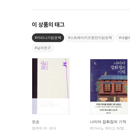
이 상품의 태그
#카리나가읽은책
#스트레이키즈현진이읽은책
#내별
#남자친구
모순
나미야 잡화점의 기적
양귀자 저
쓰다
히가시노 게이고 저/양윤옥 역
|