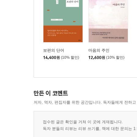
라이팅은 리라이팅
내 안에 너 있다
행복한 사전
모두 숲으로 돌아갔다
딸에게 보내는 굿나잇 키스
둘만의 보물찾기
프로와 아마추어의 차이
보편의 단어
마음의 주인
시간의 공백 메우기
14,400
원
(10% 할인)
12,600
원
(10% 할인)
무지개다리
자세히 보면 다른 게 보여
지옥은 희망이 없는 곳
슬픔에게 무릎을 꿇다
만든 이 코멘트
오직 그 사람만 보이는 순간
저자, 역자, 편집자를 위한 공간입니다. 독자들에게 전하고
사내가 바다로 뛰어드는 이유
빵을 먹는 관계
길을 잃어버린 사람들
접수된 글은 확인을 거쳐 이 곳에 게재됩니다.
활자 중독
독자 분들의 리뷰는 리뷰 쓰기를, 책에 대한 문의는 1:
경비 아저씨가 수첩을 쓰는 이유