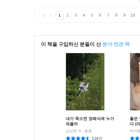
1
2
3
4
5
6
7
8
9
10
이 책을 구입하신 분들이 산
분야 연관 책
내가 죽으면 장례식에 누가
좋은 
와줄까
다 (
김상현 저
필름
박여름
|