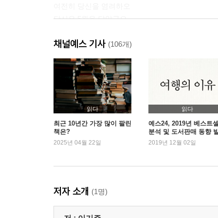
여전히 당신을 염려하오
당신은 5월을 닮았군요
목적지 없이 떠나는 여행
채널예스 기사
부재(不在)의 존재(存在)
(106개)
길가의 꽃
진짜 사과는 아프다
가짜와 진짜를 구별하는 법
우주만 한 사연
가장자리로 밀려나는 사람들
읽다
읽다
헤아림 위에 피는 위로라는 꽃
최근 10년간 가장 많이 팔린
예스24, 2019년 베스트
책은?
분석 및 도서판매 동향 
내가 아닌 우리를 위한 결혼
2025년 04월 22일
2019년 12월 02일
마모의 흔적
여행을 직업으로 삼은 녀석
노력을 강요하는 폭력
솔로 감기 취약론(脆弱論)
저자 소개
(1명)
분주함의 갈래
희극과 비극