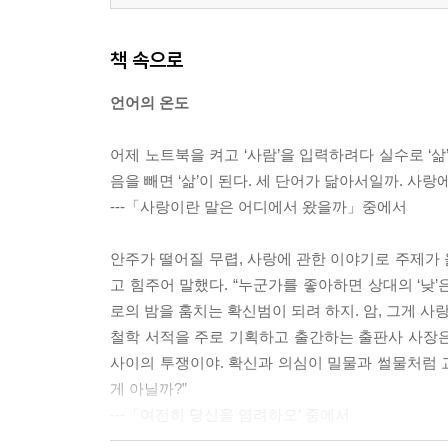
침식과 퇴적
글 앞에서 쩔쩔맬 때면 나는
책 속으로
시작만큼 중요한 마무리
언어의 온도
3부 행(行), 살아 있다는 증거
어제 노트북을 켜고 ‘사람’을 입력하려다 실수로 ‘삶’
모자가 산책을 나선 까닭
음을 빼면 ‘삶’이 된다. 세 단어가 닮아서일까. 사
바람도 둥지의 재료
---「사랑이란 말은 어디에서 왔을까」중에서
이세돌이 증명하다
당신의 추억을 찾아드린 날
안주가 떨어질 무렵, 사랑에 관한 이야기로 주제가
사랑은 종종 뒤에서 걷는다
고 힘주어 말했다. “누군가를 좋아하면 상대의 ‘낮’
분노를 대하는 방법
로의 밤을 훔치는 확신범이 되려 하지. 암, 그게 사랑
동그라미가 되고 싶었던 세모
철학 서적을 주로 기획하고 출간하는 출판사 사장은 이
지지향(紙之鄕), 종이의 고향
사이의 투쟁이야. 확신과 의심이 밀물과 썰물처럼 
감정은 움직이는 거야
게 아닐까?”
제주도가 알려준 것들
---「여전히 당신을 염려하오’ 중에서
여행의 목적