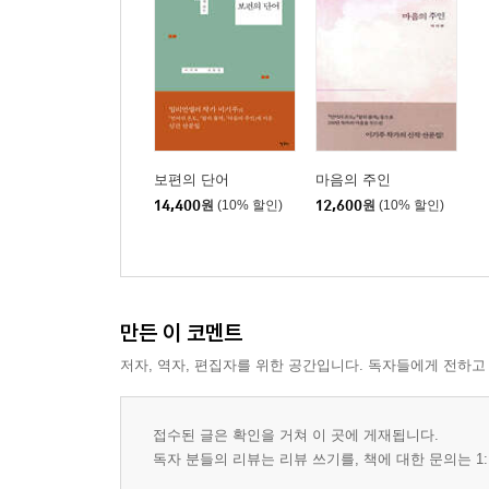
라이팅은 리라이팅
내 안에 너 있다
행복한 사전
모두 숲으로 돌아갔다
딸에게 보내는 굿나잇 키스
둘만의 보물찾기
프로와 아마추어의 차이
보편의 단어
마음의 주인
시간의 공백 메우기
14,400
원
(10% 할인)
12,600
원
(10% 할인)
무지개다리
자세히 보면 다른 게 보여
지옥은 희망이 없는 곳
슬픔에게 무릎을 꿇다
만든 이 코멘트
오직 그 사람만 보이는 순간
저자, 역자, 편집자를 위한 공간입니다. 독자들에게 전하고
사내가 바다로 뛰어드는 이유
빵을 먹는 관계
길을 잃어버린 사람들
접수된 글은 확인을 거쳐 이 곳에 게재됩니다.
활자 중독
독자 분들의 리뷰는 리뷰 쓰기를, 책에 대한 문의는 1:
경비 아저씨가 수첩을 쓰는 이유