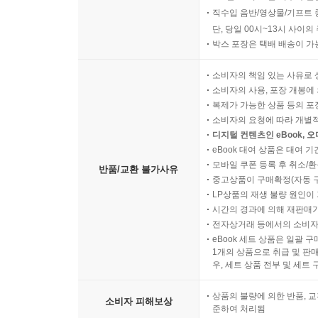
반품/교환 비용
오늘 06시 30분 이후 주문
직수입 음반/영상물/기프트 
단, 당일 00시~13시 사이
박스 포장은 택배 배송이 가
소비자의 책임 있는 사유로 
소비자의 사용, 포장 개봉에 
복제가 가능한 상품 등의 포장을 
소비자의 요청에 따라 개별
디지털 컨텐츠인 eBook, 
eBook 대여 상품은 대여 기
모바일 쿠폰 등록 후 취소/환
반품/교환 불가사유
중고상품이 구매확정(자동 
LP상품의 재생 불량 원인이 기
시간의 경과에 의해 재판매가
전자상거래 등에서의 소비자
eBook 세트 상품은 일괄 
1개의 상품으로 취급 및 판매
우, 세트 상품 전부 및 세트
상품의 불량에 의한 반품, 교