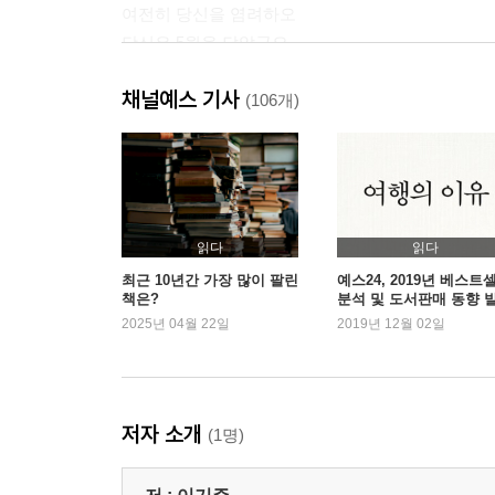
여전히 당신을 염려하오
당신은 5월을 닮았군요
목적지 없이 떠나는 여행
채널예스 기사
부재(不在)의 존재(存在)
(106개)
길가의 꽃
진짜 사과는 아프다
가짜와 진짜를 구별하는 법
우주만 한 사연
가장자리로 밀려나는 사람들
읽다
읽다
헤아림 위에 피는 위로라는 꽃
최근 10년간 가장 많이 팔린
예스24, 2019년 베스트
책은?
분석 및 도서판매 동향 
내가 아닌 우리를 위한 결혼
2025년 04월 22일
2019년 12월 02일
마모의 흔적
여행을 직업으로 삼은 녀석
노력을 강요하는 폭력
솔로 감기 취약론(脆弱論)
저자 소개
(1명)
분주함의 갈래
희극과 비극