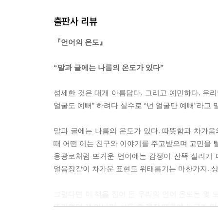
어두운 밤을 받아들이지 마오
글은 여백 위에만 남겨지는 게 아니다. 머리와 가슴
출판사 리뷰
선을 긋는 일
는다. 때론 단출한 문장 한 줄이 상처를 보듬고 삶의
그녀는 왜 찍었을까
---「긁다, 글, 그리움」중에서
『언어의 온도』
여러 유형의 기억들
어른이 된다는 것
이누이트(에스키모)들은 분노를 현명하게 다스린다. 
“말과 글에는 나름의 온도가 있다”
나이를 결정하는 요소
까지? 분노의 감정이 스르륵 가라앉을 때까지.
여행을 이끄는 사람
그리고 충분히 멀리 왔다 싶으면 그 자리에 긴 막대
섬세한 것은 대개 아름답다. 그리고 예민하다. 우리
부드러운 것과 딱딱한 것
모르는 지나치게 뜨거운 감정을 그곳에 남겨두고 돌
얼굴도 예뻐” 하려다 실수로 “넌 얼굴만 예뻐”라고 
이름을 부르는 일
---「분노를 대하는 방법」중에서
가능성의 동의어
말과 글에는 나름의 온도가 있다. 따뜻함과 차가움
하늘이 맑아지는 시기
한 번은 여행과 방황의 유사성에 대해 생각한 적도 
때 어떤 이는 친구와 이야기를 주고받으며 고민을 털
계절의 틈새
큰 차이가 있다.
용광로처럼 뜨거운 언어에는 감정이 잔뜩 실리기 마
계절이 보내온 편지
여행을 의미하는 영어 단어 ‘tour’는 ‘순회하다’ ‘
얼음장같이 차가운 표현도 위태롭기는 마찬가지. 
몸이 말을 걸었다
지닌다. 여행길에 오른 사람은 언젠가는 여행의 출
화향백리 인향만리
---「여행의 목적」중에서
그렇다면 이 책을 집어 든 우리의 언어 온도는 몇 
관찰은 곧 관심
뜨거웠던 게 아닐까. 한두 줄 문장 때문에 누군가 마
나를 용서해야 하는 이유
사랑하는 사람과 시선을 나눌 수 있다는 것, 참으로