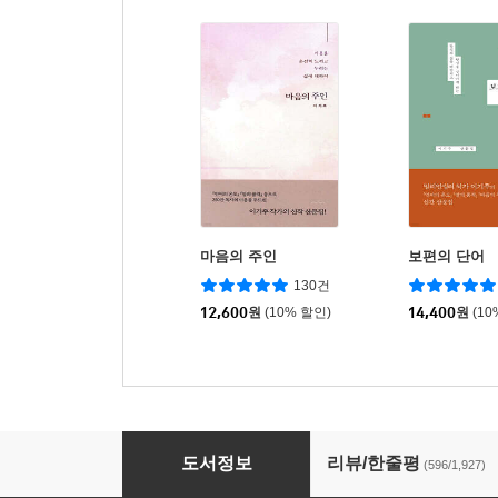
마음의 주인
보편의 단어
130건
12,600
원
(10% 할인)
14,400
원
(10
언어의 온도
도서정보
리뷰/한줄평
(596/1,927)