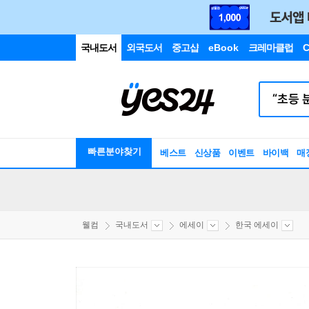
국내도서
외국도서
중고샵
eBook
크레마클럽
C
빠른분야찾기
베스트
신상품
이벤트
바이백
매
웰컴
국내도서
에세이
한국 에세이