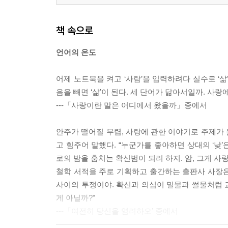
침식과 퇴적
글 앞에서 쩔쩔맬 때면 나는
책 속으로
시작만큼 중요한 마무리
언어의 온도
3부 행(行), 살아 있다는 증거
어제 노트북을 켜고 ‘사람’을 입력하려다 실수로 ‘삶’
모자가 산책을 나선 까닭
음을 빼면 ‘삶’이 된다. 세 단어가 닮아서일까. 사
바람도 둥지의 재료
---「사랑이란 말은 어디에서 왔을까」중에서
이세돌이 증명하다
당신의 추억을 찾아드린 날
안주가 떨어질 무렵, 사랑에 관한 이야기로 주제가
사랑은 종종 뒤에서 걷는다
고 힘주어 말했다. “누군가를 좋아하면 상대의 ‘낮’
분노를 대하는 방법
로의 밤을 훔치는 확신범이 되려 하지. 암, 그게 사랑
동그라미가 되고 싶었던 세모
철학 서적을 주로 기획하고 출간하는 출판사 사장은 이
지지향(紙之鄕), 종이의 고향
사이의 투쟁이야. 확신과 의심이 밀물과 썰물처럼 
감정은 움직이는 거야
게 아닐까?”
제주도가 알려준 것들
---「여전히 당신을 염려하오’ 중에서
여행의 목적