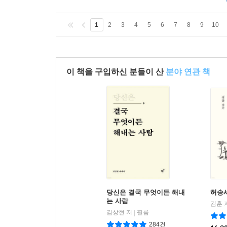
1
2
3
4
5
6
7
8
9
10
이 책을 구입하신 분들이 산
분야 연관 책
당신은 결국 무엇이든 해내
허송
는 사람
김훈 
김상현 저
필름
|