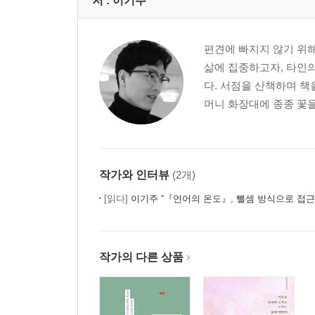
저 :
이기주
자신에게 어울리는 길
원래 그런 것과 그렇지 않은 것
한 해의 마지막 날
편견에 빠지지 않기 위해
더 주지 못해 미안해
삶에 집중하고자, 타인
부모와 자식을 연결하는 끈
다. 서점을 산책하며 책
애지욕기생(愛之欲其生)
머니 화장대에 종종 꽃을
2부 글(文), 지지 않는 꽃
긁다, 글, 그리움
작가와 인터뷰
(2개)
누군가에겐 전부인 사람
[읽다]
이기주 “『언어의 온도』, 뺄셈 방식으로 접근
사랑이란 말은 어디에서 왔을까
어머니를 심는 중
사람을 살찌우는 일
작가의 다른 상품
눈물은 눈에만 있는 게 아니다
대체할 수 없는 존재
대체할 수 없는 문장