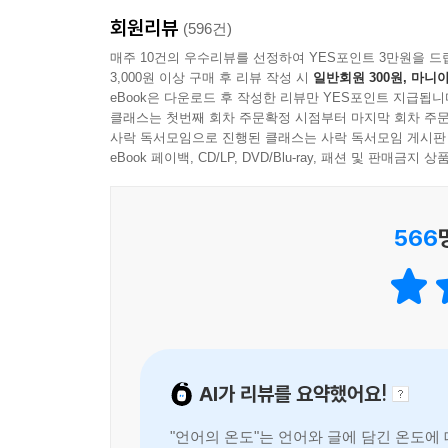
타인의 불행
꽤 중요한 의미를 지닌다. 그래서 ‘관찰 = 관심’이
회원리뷰
작가 이기주는 엿듣고 기록하는 일을 즐겨 하는 사람
(596건)
아름다운 걸 아름답다 느낄 때
사람은 관심이 부족하면 상대를 쳐다보지 않는다. 궁
채 평범한 사람들의 대화에 귀를 기울인다. 그리고 
매주 10건의 우수리뷰를 선정하여 YES포인트 3만원을 드
는 말은, “그쪽에 관심이 없어요” 혹은 “뜨겁던 마
3,000원 이상 구매 후 리뷰 작성 시
일반회원 300원, 마니아
끄적이는 문장에 절절한 사연이 도사리고 있을 것 
그래서일까. 돌이켜보면 관심이 멈추던 순간, 상대를
eBook은 다운로드 후 작성한 리뷰만 YES포인트 지급됩니
클래스는 첫번째 회차 주문확정 시점부터 마지막 회차 주문
『언어의 온도』는 저자가 일상에서 발견한 의미 
---「관찰은 곧 관심」중에서
사락 독서모임으로 진행된 클래스는 사락 독서모임 게시판
책이다. 페이지를 넘길 때마다 문장과 문장에 호흡
eBook 페이백, CD/LP, DVD/Blu-ray, 패션 및 판매금
되짚어볼 수 있을지 모른다.
566
AI가 리뷰를 요약했어요!
"언어의 온도"는 언어와 글에 담긴 온도에