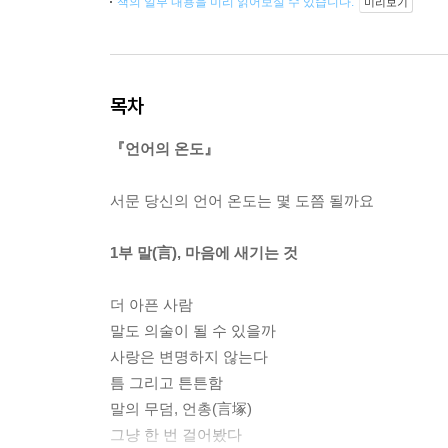
책의 일부 내용을 미리 읽어보실 수 있습니다.
미리보기
목차
『언어의 온도』
서문 당신의 언어 온도는 몇 도쯤 될까요
1부 말(言), 마음에 새기는 것
더 아픈 사람
말도 의술이 될 수 있을까
사랑은 변명하지 않는다
틈 그리고 튼튼함
말의 무덤, 언총(言塚)
그냥 한 번 걸어봤다