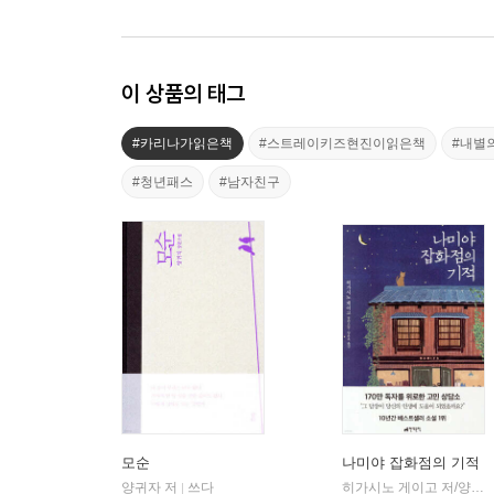
이 상품의 태그
#카리나가읽은책
#스트레이키즈현진이읽은책
#내별
#청년패스
#남자친구
모순
나미야 잡화점의 기적
양귀자 저
쓰다
히가시노 게이고 저/양윤옥 역
|