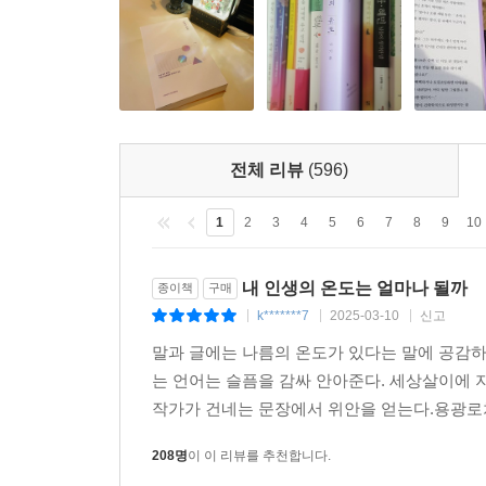
전체 리뷰
(596)
1
2
3
4
5
6
7
8
9
10
내 인생의 온도는 얼마나 될까
종이책
구매
k*******7
2025-03-10
신고
|
|
|
말과 글에는 나름의 온도가 있다는 말에 공감하
는 언어는 슬픔을 감싸 안아준다. 세상살이에 
작가가 건네는 문장에서 위안을 얻는다.용광로처
208명
이 이 리뷰를 추천합니다.