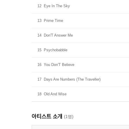
12
Eye In The Sky
13
Prime Time
14
Don'T Answer Me
15
Psychobabble
16
You Don'T Believe
17
Days Are Numbers (The Traveller)
18
Old And Wise
아티스트 소개
(1명)