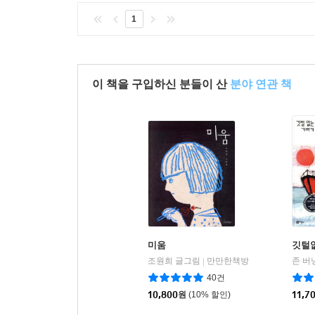
1
이 책을 구입하신 분들이 산
분야 연관 책
미움
깃털
조원희 글그림
만만한책방
존 버
|
40건
10,800
원
(10% 할인)
11,7