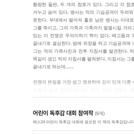
황량한 들판, 두 개의 참호가 있다. 그리고 각 참
겨누고 숨어 있다. 병사는 적의 기습공격이 두려워
못한다. 부대에서 떨어져 홀로 남은 병사는 이대로
그를 죽이고, 그의 가족과 가축까지 절멸시킬 거라고
있는 이 전쟁은 무의미하기 짝이 없다. 배고픔과
끝내기로 결심한다. 밤에 위장을 하고 기습공격에 나
그는 적의 가족사진과 전투 지침서를 발견한다. 처
똑같이 생긴 적의 지침서를 펼쳐본다. 지침서는 그를
끝내기로 하는데.......
전쟁의 본질을 가장 쉽고 명료하며 깊이 있게 다룬 
이렇게 쉽고 명료하면서도 깊이 있게 전쟁의 
상대적이며 허구적 개념인지, 그리고 어느 편이건
무엇보다도 전쟁을 수행하기 위해서 어떻게 이데올로
어린이 독후감 대회 참여작
전쟁이라는 무거운 주제를 다루고 있으면서도 예리한
(6개)
예스24 어린이 독후감 대회에 응모된 이 책의 독후감입니다
현실적, 존재적, 이데올로기적 상황으로서의 ‘구멍’