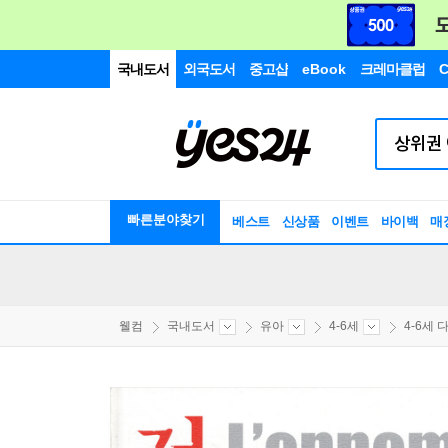
국내도서
외국도서
중고샵
eBook
크레마클럽
C
빠른분야찾기
베스트
신상품
이벤트
바이백
매
웰컴
국내도서
유아
4-6세
4-6세 다