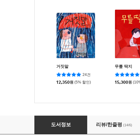
거짓말
무릎 딱지
24건
12,350
원
(5% 할인)
15,300
원
(10
적
도서정보
리뷰/한줄평
(14/6)