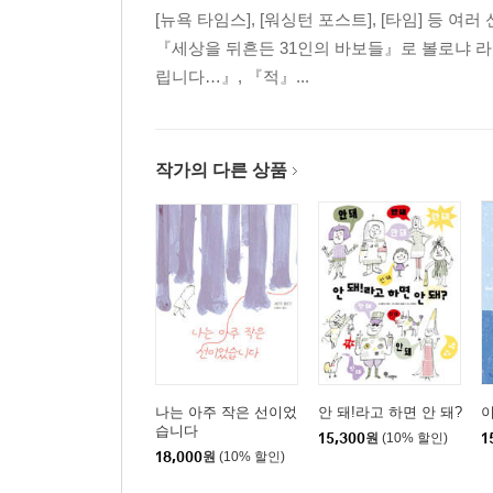
[뉴욕 타임스], [워싱턴 포스트], [타임] 
『세상을 뒤흔든 31인의 바보들』로 볼로냐 라
립니다…』, 『적』...
작가의 다른 상품
나는 아주 작은 선이었
안 돼!라고 하면 안 돼?
이
습니다
15,300
원
(10% 할인)
1
18,000
원
(10% 할인)