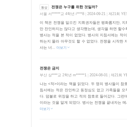
그림을 그린 세르주 블로흐는 작가가 설정해 놓은 
전쟁은 누구를 위한 것일까?
동상
다중적 의미를 부여하고 깊이를 더한다. 구멍은 부
서울 서******교 4학년 i****8
2024-09-21
제21회 Y
|
|
동시에 이데올로기의 영향 아래 있는 의식의 제한적
이 책은 전쟁을 일으킨 지휘권자들은 평화롭지만, 지
그러고나서야만 전쟁의 종식과 평화의 가능성이 열
만 잔인하지는 않다고 생각했는데, 생각을 하면 할수록
병사는 적을 본 적이 없었다. 병사의 지침서에는 적이
그는 나의 ‘적’이 아니다_ 평화의 가능성
하는지 몰라 아무것도 할 수 없었다. 전쟁을 시작한 
‘적’을 죽이고 전쟁을 끝내려고 참호(구멍)를 빠져 
사는 너...
더보기
천진난만한 아이들의 사진과 거짓으로 가득 찬 ‘적’
막대 비타면 몇 개로 굶주림과 싸우고, 외로움과 
전쟁은 금지
‘높은 사람들’은 무엇이라 했는가. ‘적’은 인간이 
부산 상****교 2학년 m******1
2024-08-01
제21회 
|
|
그런데 이렇게 속은 것은 그만이 아니었다. ‘적’
그것은 총과 죽음을 통해서가 아니다. 펜과 평화의 
나는 <적>이라는 책을 읽었다. 두 명의 병사들이 참
침서에는 적은 잔인하고 동정심도 없고 가족들을 모두
다. 덤불로 위장을 하고 적의 참호로 들어갔다. 그런
두 병사는 어디로 갔을까? _ 숨은 의미 찾기와 그림
이라는 것을 알게 되었다. 병사는 전쟁을 끝내자는 메
읽을수록 깊은 맛이 나는 그림책이다. 무심코 보
더보기
야수는 정말 사자였을까? 무공 훈장으로 장식한 
사라져 버린 두 명의 병사를 어디로 간 걸까?