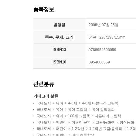
품목정보
발행일
2008년 07월 25일
쪽수, 무게, 크기
64쪽 | 220*295*15mm
ISBN13
9788954606059
ISBN10
8954606059
관련분류
카테고리 분류
국내도서
유아
4-6세
4-6세 다른나라 그림책
국내도서
유아
유아 그림책
유아 창작동화
국내도서
유아
100세 그림책
다른나라 그림책
국내도서
어린이
어린이 문학
그림/동화책
창작동화
국내도서
어린이
1-2학년
1-2학년 그림/동화책
1-2
국내도서
어린이
예비 초등학생