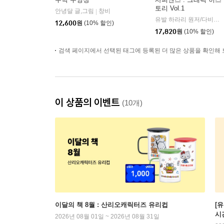
토리 Vol.1
안녕달 글,그림
창비
|
유발 하라리 원저/다비드 반데르묄렝 각색/다니엘 카사나브 그림/김명주 역
12,600
원
(10% 할인)
17,820
원
(10% 할인)
검색 페이지에서 선택된 태그에 등록된 더 많은 상품을 확인해 
이 상품의 이벤트
(10개)
이달의 책 8월 : 산리오캐릭터즈 유리컵
[
시
2026년 08월 01일 ~ 2026년 08월 31일