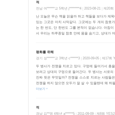
적
전남 여******교 5학년 j********4
2023-08-21
제20회
|
|
난 오늘은 무슨 책을 읽을까 하고 책들을 보다가 제목이
있는 그곳은 마치 사막같다. 그곳에는 두 개의 참호가 
는 한 번도, 단 한번도 그를 본적이 없습니다. 아침이
서 우리는 하루종일 참호 안에 몸을 숨기고, 상대가 머
평화를 위해
경기 성******교 3학년 c******3
2020-09-05
제17회 
|
|
두 병사가 전쟁을 치르고 있다. 구멍에 들어가서 총을
보려고 상대의 구멍으로 들어간다. 두 병사는 서로의
진짜 뜻은 무엇일까? 전쟁을 스스로 치르는 사람들은
전쟁을 하지 않으면 모두가 잘 살 수 있을텐데 왜 하필
더보기
적
경남 김**명 4학년 a******5
2011-09-09
제8회 YES
|
|