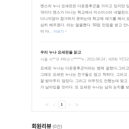
옌스의 누나 요세핀은 다운증후군을 가지고 있지만 당
격이다 엔스가 다니는 학교에서 미스미스터 네델란드라
다니지않아 참가하지 못하는데 학교에 애기를 해서 요
심히 배우겠다. 라는 말을했다. 50점 만점을 받고 
이 다...
더보기
우리 누나 요세핀을 읽고
서울 서**곡 4학년 c******e
2011-08-24
제8회 YES
|
|
요세핀 누나는 다운증후군이라는 병에 걸렸다.그리고2
그래도 요세핀 누나는 친구들도 많고 착하다. 그러고
잘 받아주지 않았다. 그리고 아무짓도 안했는데 맞고 
가 남아있을 것이다. 또 요세핀 누나는 남의 눈치를 
1
회원리뷰
(0건)