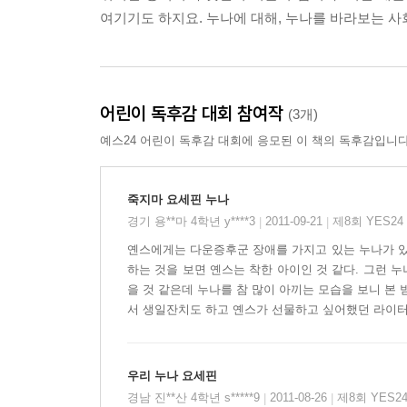
여기기도 하지요. 누나에 대해, 누나를 바라보는 사
어린이 독후감 대회 참여작
(3개)
예스24 어린이 독후감 대회에 응모된 이 책의 독후감입니다
죽지마 요세핀 누나
경기 용**마 4학년 y****3
2011-09-21
제8회 YES2
|
|
옌스에게는 다운증후군 장애를 가지고 있는 누나가 있
하는 것을 보면 옌스는 착한 아이인 것 같다. 그런 
을 것 같은데 누나를 참 많이 아끼는 모습을 보니 본
서 생일잔치도 하고 옌스가 선물하고 싶어했던 라이터를
우리 누나 요세핀
경남 진**산 4학년 s*****9
2011-08-26
제8회 YES
|
|