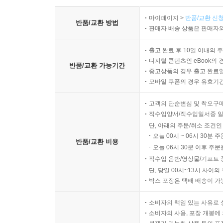
마이페이지 >
반품/교환 신청
반품/교환 방법
판매자 배송 상품은 판매자와
출고 완료 후 10일 이내의 
디지털 콘텐츠인 eBook의 
반품/교환 가능기간
중고상품의 경우 출고 완료일
모바일 쿠폰의 경우 유효기간(
고객의 단순변심 및 착오구
직수입양서/직수입일서중 일
단, 아래의 주문/취소 조건인
오늘 00시 ~ 06시 30분 
반품/교환 비용
오늘 06시 30분 이후 주문
직수입 음반/영상물/기프트 
단, 당일 00시~13시 사이
박스 포장은 택배 배송이 가
소비자의 책임 있는 사유로 
소비자의 사용, 포장 개봉에 