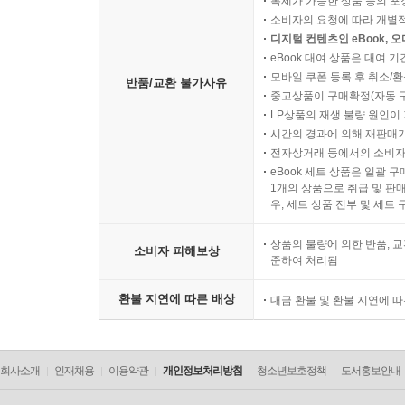
복제가 가능한 상품 등의 포장을 
소비자의 요청에 따라 개별
디지털 컨텐츠인 eBook, 
eBook 대여 상품은 대여 기
모바일 쿠폰 등록 후 취소/환
반품/교환 불가사유
중고상품이 구매확정(자동 
LP상품의 재생 불량 원인이 기
시간의 경과에 의해 재판매가
전자상거래 등에서의 소비자
eBook 세트 상품은 일괄 
1개의 상품으로 취급 및 판매
우, 세트 상품 전부 및 세트
상품의 불량에 의한 반품, 교
소비자 피해보상
준하여 처리됨
환불 지연에 따른 배상
대금 환불 및 환불 지연에 
회사소개
인재채용
이용약관
개인정보처리방침
청소년보호정책
도서홍보안내