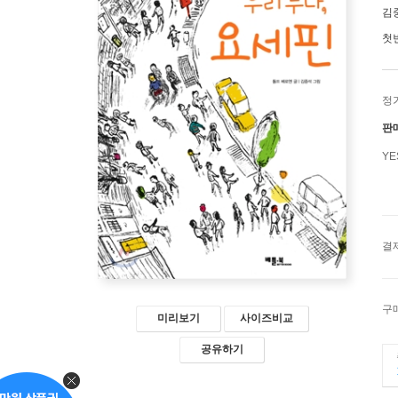
김
첫
정
판
Y
결
구
미리보기
사이즈비교
공유하기