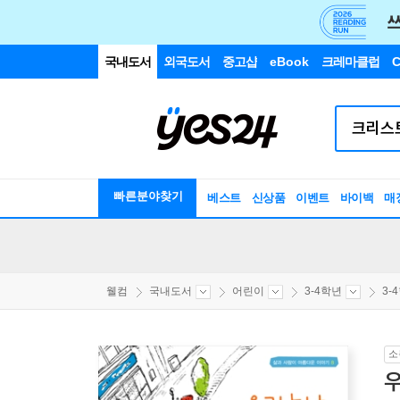
국내도서
외국도서
중고샵
eBook
크레마클럽
C
빠른분야찾기
베스트
신상품
이벤트
바이백
매
웰컴
국내도서
어린이
3-4학년
3-
소
우