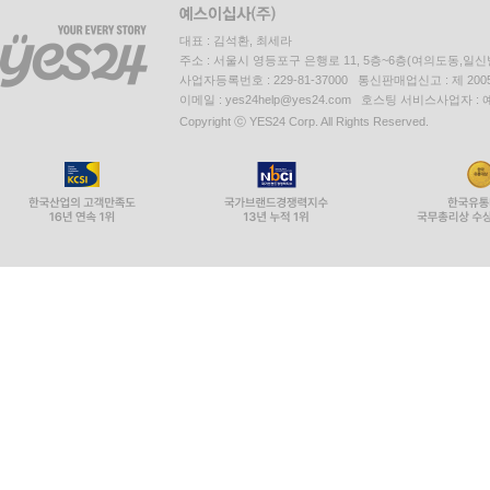
대표 : 김석환, 최세라
주소 : 서울시 영등포구 은행로 11, 5층~6층(여의도동,일신
사업자등록번호 : 229-81-37000 통신판매업신고 : 제 200
이메일 : yes24help@yes24.com 호스팅 서비스사업자 :
Copyright ⓒ YES24 Corp. All Rights Reserved.