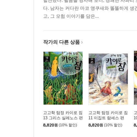
발견했다. 필름을 영사해 보니, 경쾌한 사파리
다. 남자는 커다란 마코 앵쿠새와 똘똘하게 생
고, 그 모험 이야기를 담은...
작가의 다른 상품
고고학 탐정 카이로 짐
고고학 탐정 카이로 짐
고
13 그리스 실레노스 편
11 이집트 람세스 편
1
8,820
원
(10% 할인)
8,820
원
(10% 할인)
8