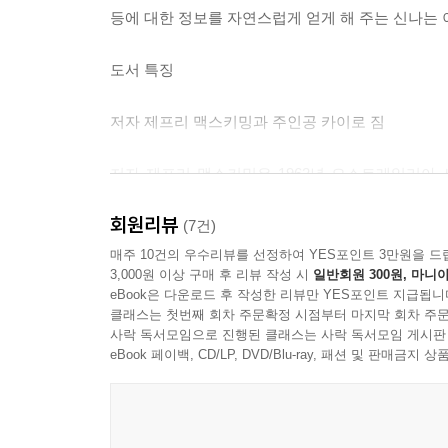
등에 대한 정보를 자연스럽게 얻게 해 주는 신나는
도서 특징
저자 제프리 맥스키밍과 주인공 카이로 짐
저자 제프리 맥스키밍은 1962년 오스트레일리아
발견했다. 필름을 영사해 보니, 경쾌한 사파리 모자
회원리뷰
커다란 마코 앵쿠새와 똘똘하게 생긴 낙타를 데리고
(7건)
담은 흑백 필름은 맥스키밍을 완전히 사로잡았다.
매주 10건의 우수리뷰를 선정하여 YES포인트 3만원을 드
3,000원 이상 구매 후 리뷰 작성 시
일반회원 300원, 마니아
오랜 세월을 지나, 맥스키밍은 이집트, 페루, 탄자니
eBook은 다운로드 후 작성한 리뷰만 YES포인트 지급됩니
발자취를 따라 다니고, 아직 살아 있는 유물 학회 
클래스는 첫번째 회차 주문확정 시점부터 마지막 회차 주문
탐정 카이로 짐Cairo Jim Chronicles』이라는 
사락 독서모임으로 진행된 클래스는 사락 독서모임 게시판
eBook 페이백, CD/LP, DVD/Blu-ray, 패션 및 판매금
이야기 주인공은 누구?
젊은 고고학자 카이로 짐은 시인이기도 하다. 물론