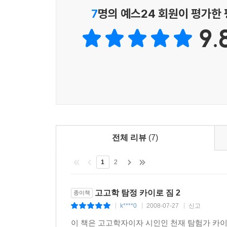
사라진 유물과 사람들에게 잊혀진 도시를 찾아 다니며
7
명의 예스24 회원이 평가한
잘 듣고 똑똑한 쌍봉낙타 브렌다(물론 가끔 서로
9.
준다)와 함께 한다. 게다가 카이로 짐의 영원한
방해하지만 이야기의 재미를 더해 준다.
이야기의 무대는 "세계의 명소"
천재 탐험가 카이로 짐이 세계 유적을 찾아가 거
알고 있는 "세계의 명소"이다. 각 권마다 등장하는
잉카 문명과 지금은 역사 속에 묻혀버린 마을을 추
듯하다. 2권의 이야기 배경은 이집트이다. 투탕카
전체 리뷰
(7)
헌신적인 노력으로 잃어버렸던 마르테나르텐의 무덤을
1
2
유물들을 생각나게 하며, 이야기 속에 자연스럽게 녹
『고고학 탐정 카이로 짐』 시리즈는 각 권마다 유
역사를 공부하면서 한번쯤 궁금증을 가지게 했던 장
고고학 탐정 카이로 짐 2
종이책
k****0
2008-07-27
신고
|
|
|
작가의 실제 경험을 바탕으로 한 생생한 모험 이야기
이 책은 고고학자이자 시인인 천재 탐험가 카이