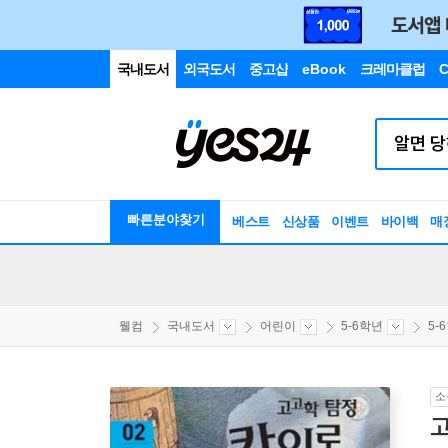
국내도서
외국도서
중고샵
eBook
크레마클럽
C
빠른분야찾기
베스트
신상품
이벤트
바이백
매
웰컴
국내도서
어린이
5-6학년
5-
소
고