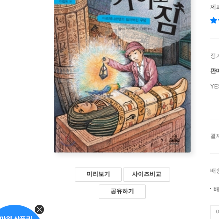
제
정
판
Y
결
배
미리보기
사이즈비교
배
공유하기