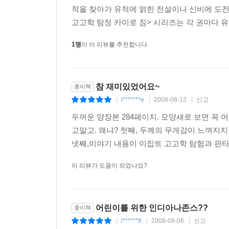
적을 찾아가 유적에 얽힌 전설이나 신비에 도전
『고고학 탐정 카이로 짐』 시리즈는 분명 허구이
고고학 탐정 카이로 짐> 시리즈는 각 권마다 유
이집트의 왕들의 계곡에서 일사병에 걸리기도 하였
안데스 산맥으로 험난한 여행을 떠나기도 하였으며,
1명
이 이 리뷰를 추천합니다.
방문하고, 거대한 멕시코 피라미드를 오르기도 하
이탈리아의 역사에 경탄하기도 하였다. 이야기를 
통해 독자들은 모험과 고고학의 세계로 신나는 여행
참 재미있었어요~
종이책
i*******e
2008-08-12
신고
|
|
|
두꺼운 양장본 284페이지. 모양새로 보면 꼭 
고말고. 왜냐? 첫째, 두께의 무게감이 느껴지지
넷째,이야기 내용이 이집트 고고학 탐험과 판타
이 리뷰가 도움이 되었나요?
어린이를 위한 인디아나존스??
종이책
l******8
2008-08-06
신고
|
|
|