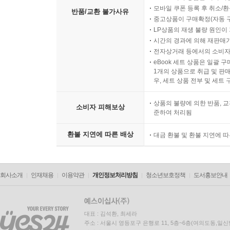
모바일 쿠폰 등록 후 취소/환
반품/교환 불가사유
중고상품이 구매확정(자동 
LP상품의 재생 불량 원인이 기
시간의 경과에 의해 재판매가
전자상거래 등에서의 소비자
eBook 세트 상품은 일괄 
1개의 상품으로 취급 및 판매
우, 세트 상품 전부 및 세트
상품의 불량에 의한 반품, 교
소비자 피해보상
준하여 처리됨
환불 지연에 따른 배상
대금 환불 및 환불 지연에 
회사소개
인재채용
이용약관
개인정보처리방침
청소년보호정책
도서홍보안내
대표 : 김석환, 최세라
주소 : 서울시 영등포구 은행로 11, 5층~6층(여의도동,일신