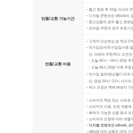
출고 완료 후 10일 이내의 
디지털 콘텐츠인 eBook의 
반품/교환 가능기간
중고상품의 경우 출고 완료일
모바일 쿠폰의 경우 유효기간(
고객의 단순변심 및 착오구
직수입양서/직수입일서중 일
단, 아래의 주문/취소 조건인
오늘 00시 ~ 06시 30분 
반품/교환 비용
오늘 06시 30분 이후 주문
직수입 음반/영상물/기프트 
단, 당일 00시~13시 사이
박스 포장은 택배 배송이 가
소비자의 책임 있는 사유로 
소비자의 사용, 포장 개봉에 
복제가 가능한 상품 등의 포장을 
소비자의 요청에 따라 개별
디지털 컨텐츠인 eBook, 
eBook 대여 상품은 대여 기