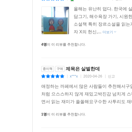
사람이 죽어나가도 모를 첩첩산중 적막강산의 두
올해는 유난히 덥다. 한국에 
발랄하다. 덮어놓고 웃다보면 어느새 사건이 벌어져 
담그기, 해수욕장 가기, 시원
조각난 마음, 15년 동안 돌아오지 않는 소녀들을 
소설책 특히 장르소설을 읽는
자 X의 헌신,...
더보기
2016년 7월, 박연선 작가의 드라마 복귀작 「청춘시
4명
이 이 리뷰를 추천합니다.
이토록 사랑스러운 인물들의 개떡 같은 케미!
서울에서 시골 마을 두왕리에 유배된 강무순, 그녀의
제목은 살벌한데
종이책
구매
영화의 브로맨스보다 훨씬 찰떡같고, 때때로 개떡 
x***x
2020-04-26
신고
|
|
|
호박잎 쌈을 입에 욱여넣고, 칸트보다 정확한 시
애정하는 까페에서 많은 사람들이 추천해서구입
강무순의 뇌로는 절대 이해할 수 없는 라이프스타일의 
처럼 으스스하지 않게 재밌고박진감 넘치게 스
끼에 새참까지 챙겨먹고, 아홉 시 뉴스를 시청하며 
면서 읽는 재미가 쏠쏠해요구수한 사투리도 재미
집안 최대의 골칫덩어리이자 자칭 삼수생이자 타칭 
1명
이 이 리뷰를 추천합니다.
해가 ‘똥꾸녕을 쳐들 때까지’ 바닥에 눌어붙어서 
걸 보면 ‘미친 것’이기도 하다.