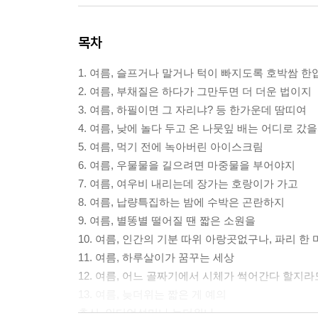
목차
1. 여름, 슬프거나 말거나 턱이 빠지도록 호박쌈 한
2. 여름, 부채질은 하다가 그만두면 더 더운 법이지
3. 여름, 하필이면 그 자리냐? 등 한가운데 땀띠여
4. 여름, 낮에 놀다 두고 온 나뭇잎 배는 어디로 갔
5. 여름, 먹기 전에 녹아버린 아이스크림
6. 여름, 우물물을 길으려면 마중물을 부어야지
7. 여름, 여우비 내리는데 장가는 호랑이가 가고
8. 여름, 납량특집하는 밤에 수박은 곤란하지
9. 여름, 별똥별 떨어질 땐 짧은 소원을
10. 여름, 인간의 기분 따위 아랑곳없구나, 파리 한
11. 여름, 하루살이가 꿈꾸는 세상
12. 여름, 어느 골짜기에서 시체가 썩어간다 할지라
13. 여름, 늦더위는 짧은 게 예의
추신, 인디언섬머나 늦더위나