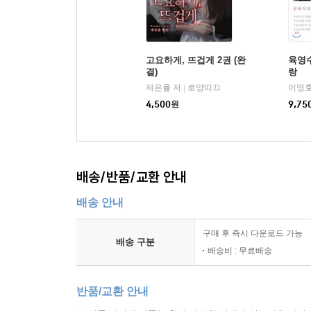
고요하게, 뜨겁게 2권 (완
육영수
결)
랑
제은율 저
로망띠끄
|
4,500
원
9,75
배송/반품/교환 안내
배송 안내
구매 후 즉시 다운로드 가능
배송 구분
배송비 : 무료배송
반품/교환 안내