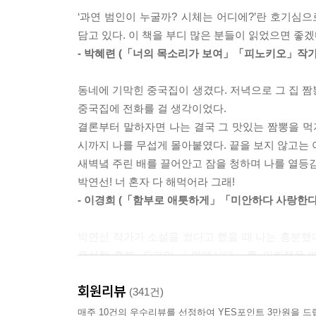
참다못해 한마디 했더니,
‘과연 범인이 누굴까? 시체는 어디에?’란 호기심
첩첩산중 두왕리, 일명 아홉모랑이 마을에 사는 
“있기 싫으면 가. 누가 말려?”
담고 있다. 이 책을 부디 많은 분들이 읽었으면 좋겠
출발하면 뭐하나. 살아 있는 이도 숨이 넘어갈 때쯤
“알았어. 갈게. 가면 될 거 아냐!”
- 박혜련 (「너의 목소리가 보여」「피노키오」작가
그렇게 아홉모랑이 강씨네는 장례를 치르게 되고, 
--- p.56
날 호박쌈을 한입 가득 욱여넣는 씩씩한 홍간난 여
동네에 기막힌 중국집이 생겼다. 저녁으로 그 집 짬
집안 최강 백수 강무순을 시골집에 낙오시키는 것이
경찰은 물론 무당까지 나서서 찾아봤지만 이렇다할 
중국집에 전화를 걸 생각이었다.
그 고요함에 화들짝 놀란 낙오자 강무순이 마당으로
“벌써 15년이나 지났구먼. 세월이 참……. 그것들이
결론부터 말하자면 나는 결국 그 맛있는 짬뽕을 먹지
그래놓고는 곧바로,
시까지 나를 무섭게 몰아붙였다. 끝을 보지 않고는 
그렇게 강제적으로 시작된 동거 및 유배 생활에 하
“살어 있으면 걔들이 지금 몇 살이라니…….”
새벽녘 주린 배를 끌어안고 잠을 청하며 나를 열등감
산책을 나갔다가 ‘저 집에 개 끌고 돌아다니는 미
--- p.84
박연선! 너 혼자 다 해먹어라 그래!
돌아다니지도 못하고 집 안에서 놀거리를 찾다가, 
- 이경희 (「함부로 애틋하게」「미안하다 사랑한
뭔가 엄청난 소리가 나더니, 곧이어 대문이 통째로 
보물지도에 그려진 대로 경산 유씨 종택을 찾아가 
고 사람들이 한 덩어리로 밀려들어갔다. 제일 앞에 
박연선 작가가 소설을 썼다고 했을 때 나는 흥분했다
‘꽃돌이’와도 맞닥뜨린다. 달리 보물지도가 아니라
고부민란古阜民亂이 이랬겠지? 전봉준이 농민들을 이
관성적 흥분. 드라마 「연애시대」를 의뢰했을 때
누나이자, 15년 전 실종된 경산 유씨 종갓집의 귀
다. 구경하는 나도 아드레날린이 퐁퐁 솟구치는데.
감사했다. 이 소설로 그때의 기억이 데자뷔처럼 
“내 딸 내놔라, 이 씨발놈들아!”
회원리뷰
없을까? 이 여름이 벌써부터 재밌다.
(341건)
15년 전, 당시 최장수 노인의 백수 잔치에 온 
황부영 엄마 목소리에서는 쇳소리가 났다. 사람들은 
- 한지승 (「연애시대」감독)
매주 10건의 우수리뷰를 선정하여 YES포인트 3만원을 드