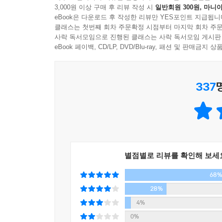
자리에 어린 것들을 데려가기 ‘뭐해서’ 온 동네 아이
누군가 낫으로 잘라버렸다.
3,000원 이상 구매 후 리뷰 작성 시
일반회원 300원, 마니아
마을이었기에 별 걱정 없었다.
eBook은 다운로드 후 작성한 리뷰만 YES포인트 지급됩니
살인을, 실종자를, 시체를 찾는 이야기가 이토록 통
클래스는 첫번째 회차 주문확정 시점부터 마지막 회차 주문
--- p.311
- 황성연 (「발리에서 생긴 일」「구미호외전」작가
사락 독서모임으로 진행된 클래스는 사락 독서모임 게시판
그날 밤 관광이 끝나고 돌아온 어른들. 마을이 텅 빈
eBook 페이백, CD/LP, DVD/Blu-ray, 패션 및 판매금
뿐만 아니라, 삼거리 ‘허리 병신’네 둘째 딸 황부영(
첫 장을 읽자마자 정주행으로 끝장을 봤다. 눙치
명이다. 나이도, 학교도, 출신 성분도 다른 소녀 넷
추리극. 흥미진진하게 유년의 기억과 사건을 파헤
337
맞닿아 있다.
경찰, 과학수사대, 심지어 무당도 포기한 전대미문
황조윤 (「광해, 왕이 된 남자」「내 생애 가장 아
자신의 딸이 외계로 갔다며 뒷산에서 매일 울부짖는
4차원의 최강 백수 강무순, 팔십 노인 홍간난 여사
박연선 작가의 날카로운 시선과 유머가 뒤섞인 시선
별점별로 리뷰를 확인해 보세
「동갑내기 과외하기」 「연애시대」 「얼렁뚱땅 
68
장르를 넘나드는 스토리텔러 박연선 작가의 첫 장
28%
4%
작가들이 동경하는 작가, 박연선. 박 작가가 그 어려
0%
코믹, 로맨스, 스릴러, 범죄 등 장르를 넘나드는 