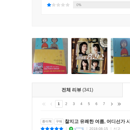
0%
작가로서 자신이 선택한 소재를 그럴싸하게, 대중이 
상자’ 속에서 박연선 작가의 능력은 빛이 난다.
제목만 들어도 모르는 사람이 없을 정도의 굵직한
쓰기만 해서도, 독특하기만 해서도 안 된다. 작품마
가능한 일이다. 박연선 작가의 필모그래피를 들여다
담겨 있다.
영화 「동갑내기 과외하기」로 관객들에게 ‘코믹 
박연선 작가. 드라마 「연애시대」는 10년이 지난 지
인물들의 내레이션으로 시청자들의 눈물샘뿐만 아니
그런 박 작가가 이번에는 ‘코지 미스터리’를 정복
전체 리뷰
(341)
‘환상적으로 재미있는’ 소설이 탄생했다. 그녀의 
스토리, 어디로 튈지 모를 통통 튀는 대사들. 이 모
1
2
3
4
5
6
7
박연선 작가가 다양한 장르를 넘나들며 작품 활동을 하
찰지고 유쾌한 여름, 어디선가 시체
종이책
구매
다룬 「연애시대」에서도 유머러스하고 찰진 대사들
s****6
2018-08-15
신고
|
|
|