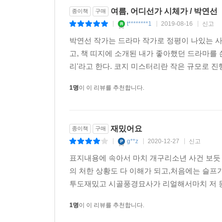
여름, 어디선가 시체가 / 박연선
종이책
구매
정녕 저게 내 새끼의 새끼가 맞나 싶을 정도로 한탄
t********1
2019-08-16
신고
|
|
|
난다. 생때같은 내 새끼 무순도 잃어버릴 뻔했던
박연선 작가는 드라마 작가로 정평이 나있는 사
안달이던 두 사람의 케미는 폭발한다.
고, 책 띠지에 소개된 내가 좋아했던 드라마를 
리'라고 한다. 코지 미스터리란 작은 규모로 진
여기에 종갓집 외아들이자, ‘멋진 오빠’들의 필수 
‘넘나 재밌는’ 상황이 연출된다. 셋이 모여 있는 
1명
이 이 리뷰를 추천합니다.
강무순의 4차원적인 추리, 꽃돌이의 턱선 만큼 날
수사까지! 이들의 수사 방향은 우리의 배꼽을 빠지게
재밌어요
종이책
구매
g**z
2020-12-27
신고
|
|
|
표지내용에 속아서 마치 개구리소년 사건 보
의 처한 상황도 다 이해가 되고,처음에는 슬프
투도재밌고 시골풍경묘사가 리얼해서마치 저 동
1명
이 이 리뷰를 추천합니다.