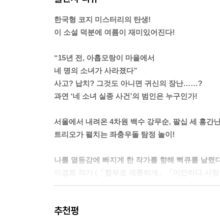
“아무리 게을러터졌어도 그렇지, 비가 오는데 그냥 
한국형 코지 미스터리의 탄생!
내가 뭘……. 우산 안 가져다 줬다고 화났나?
이 소설 덕분에 여름이 재미있어진다!
홍간난 여사가 맨손으로 뭔가를 쓸어 담는다. 그러고
“이걸 어떡헌댜. 이 아까운 걸……. 쓰레받기 가져와!
“15년 전, 아홉모랑이 마을에서
쥐어박는 말투가 기분 나쁘지만, 쓰레받기 대령했다.
네 명의 소녀가 사라졌다”
데……. 그냥 서 있기 뭐해서 깨를 한 알 한 알 줍고
사고? 납치? 그것도 아니면 귀신의 장난……?
“에이, 씨부랄 거!”
과연 ‘네 소녀 실종 사건’의 범인은 누구인가!
홍간난 여사가 쓰레받기를 패대기쳤다. 쓰레받기가
“염장을 질러라, 이년아. 그걸 하나하나 줍고 있게. 
서울에서 내려온 4차원 백수 강무순, 팔십 세 홍간난
이년 저년이야 팔십 넘은 할머니가 하면 욕도 아니
트리오가 펼치는 좌충우돌 탐정 놀이!
“이 아까운 걸, 들깨 한 말 하려면 얼마나 애를 써야
모른다. 내가 왜 그걸 알아야 하는데?
나를 열등감에 빠지게 한 작가를 향해 뻑큐를 날렸다.
“저리 비켜, 이년아.”
이경희 작가 (「함부로 애틋하게」「미안하다 사랑
나를 밀쳐낸다. 언어폭력에 이은 물리적 폭력.
“빌어먹을 것들. 왜 저런 건 떼놓고 가서 내 속을 썩
첩첩산중 적막강산 아홉모랑이 마을
원.”
추천평
두왕리를 배경으로 펼쳐지는 흥미진진 미스터리!
“누군 뭐 있고 싶어서 있는 줄 알어?”