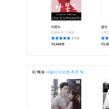
아몬드
광인
손원평 저
다즐링
이혁진
|
171건
13,440
원
13,3
이 책과
내용이 비슷한 추천 책