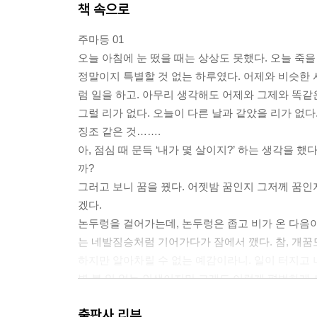
책 속으로
주마등 01
오늘 아침에 눈 떴을 때는 상상도 못했다. 오늘 죽을
정말이지 특별할 것 없는 하루였다. 어제와 비슷한 
럼 일을 하고. 아무리 생각해도 어제와 그제와 똑같
그럴 리가 없다. 오늘이 다른 날과 같았을 리가 없다
징조 같은 것…….
아, 점심 때 문득 ‘내가 몇 살이지?’ 하는 생각을
까?
그러고 보니 꿈을 꿨다. 어젯밤 꿈인지 그저께 꿈인
겠다.
논두렁을 걸어가는데, 논두렁은 좁고 비가 온 다음이
는 네발짐승처럼 기어가다가 잠에서 깼다. 참, 개꿈도
하지만 알아차릴 수 없는 예감이라니. 일이 터지고 
별 볼 일 없는 인생이지만 그래도 이렇게 평범하게 
--- p.36
출판사 리뷰