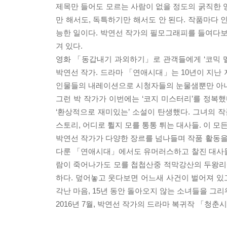
제목만 들어도 모르는 사람이 없을 정도의 굵직한 
만 해서도, 독특하기만 해서도 안 된다. 작품마다 
능한 일이다. 박연선 작가의 필모그래피를 들여다보
겨 있다.
영화 「동갑내기 과외하기」로 관객들에게 ‘코믹 
박연선 작가. 드라마 「연애시대」는 10년이 지난 지
인물들의 내레이션으로 시청자들의 눈물샘뿐만 아니
그런 박 작가가 이번에는 ‘코지 미스터리’를 정복
‘환상적으로 재미있는’ 소설이 탄생했다. 그녀의 
스토리, 어디로 튈지 모를 통통 튀는 대사들. 이 모
박연선 작가가 다양한 장르를 넘나들며 작품 활동을 하
다룬 「연애시대」에서도 유머러스하고 찰진 대사들
람이 죽어나가도 모를 첩첩산중 적막강산의 두왕리
하다. 덮어놓고 웃다보면 어느새 사건이 벌어져 있고
각난 마음, 15년 동안 돌아오지 않는 소녀들을 그
2016년 7월, 박연선 작가의 드라마 복귀작 「청춘시