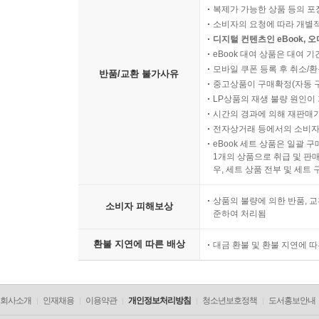
복제가 가능한 상품 등의 포장을 
소비자의 요청에 따라 개별
디지털 컨텐츠인 eBook, 
eBook 대여 상품은 대여 기
모바일 쿠폰 등록 후 취소/환
반품/교환 불가사유
중고상품이 구매확정(자동 
LP상품의 재생 불량 원인이 기
시간의 경과에 의해 재판매가
전자상거래 등에서의 소비자
eBook 세트 상품은 일괄 
1개의 상품으로 취급 및 판매
우, 세트 상품 전부 및 세트
상품의 불량에 의한 반품, 교
소비자 피해보상
준하여 처리됨
환불 지연에 따른 배상
대금 환불 및 환불 지연에 
회사소개
인재채용
이용약관
개인정보처리방침
청소년보호정책
도서홍보안내