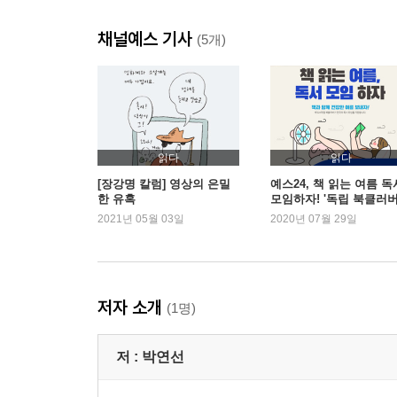
채널예스 기사
(5개)
읽다
읽다
[장강명 칼럼] 영상의 은밀
예스24, 책 읽는 여름 독
한 유혹
모임하자! '독립 북클러버
여름맞이 이벤트
2021년 05월 03일
2020년 07월 29일
저자 소개
(1명)
저 :
박연선