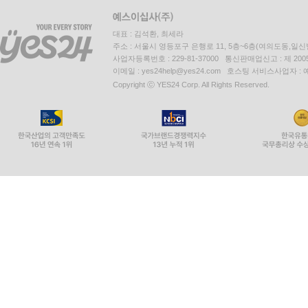
대표 : 김석환, 최세라
주소 : 서울시 영등포구 은행로 11, 5층~6층(여의도동,일신
사업자등록번호 : 229-81-37000 통신판매업신고 : 제 200
이메일 : yes24help@yes24.com 호스팅 서비스사업자 :
Copyright ⓒ YES24 Corp. All Rights Reserved.