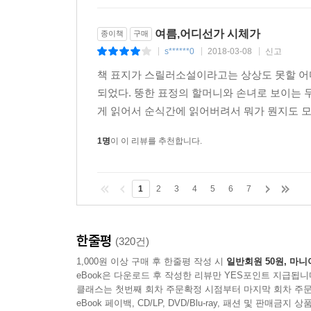
여름,어디선가 시체가
종이책
구매
s******0
2018-03-08
신고
|
|
|
책 표지가 스릴러소설이라고는 상상도 못할 어
되었다. 뚱한 표정의 할머니와 손녀로 보이는 
게 읽어서 순식간에 읽어버려서 뭐가 뭔지도 
1명
이 이 리뷰를 추천합니다.
1
2
3
4
5
6
7
한줄평
(320건)
1,000원 이상 구매 후 한줄평 작성 시
일반회원 50원, 마니
eBook은 다운로드 후 작성한 리뷰만 YES포인트 지급됩니
클래스는 첫번째 회차 주문확정 시점부터 마지막 회차 주문
eBook 페이백, CD/LP, DVD/Blu-ray, 패션 및 판매금