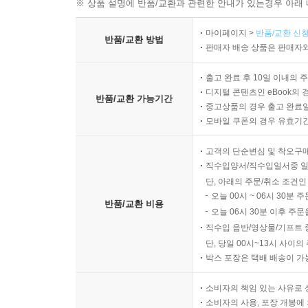
※ 상품 설명에 반품/교환과 관련한 안내가 있는경우 아래 
마이페이지 >
반품/교환 신청
반품/교환 방법
판매자 배송 상품은 판매자와
출고 완료 후 10일 이내의 
디지털 콘텐츠인 eBook의 
반품/교환 가능기간
중고상품의 경우 출고 완료일
모바일 쿠폰의 경우 유효기간(
고객의 단순변심 및 착오구
직수입양서/직수입일서중 일
단, 아래의 주문/취소 조건인
오늘 00시 ~ 06시 30분 
반품/교환 비용
오늘 06시 30분 이후 주문
직수입 음반/영상물/기프트 
단, 당일 00시~13시 사이
박스 포장은 택배 배송이 가
소비자의 책임 있는 사유로 
소비자의 사용, 포장 개봉에 