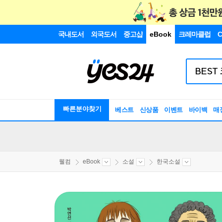
국내도서
외국도서
중고샵
eBook
크레마클럽
C
빠른분야찾기
베스트
신상품
이벤트
바이백
매
웰컴
eBook
소설
한국소설