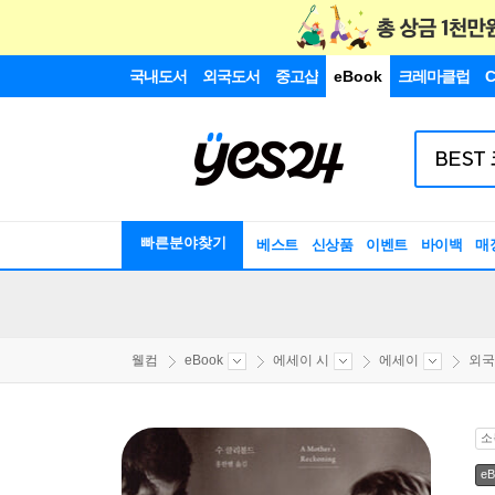
국내도서
외국도서
중고샵
eBook
크레마클럽
C
빠른분야찾기
베스트
신상품
이벤트
바이백
매
웰컴
eBook
에세이 시
에세이
외국
소
eB