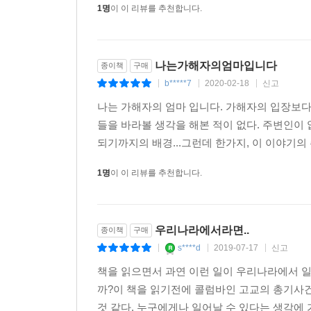
1명
이 이 리뷰를 추천합니다.
미안함을 온전히 느끼고 사유하고 기록한다는 것은 상
좌절의 과정, 그리고 다시 삶을 살아갈 수 있는 의
나는가해자의엄마입니다
앤드루 솔로몬은 자신의 저작 〈부모와 다른 아이
종이책
구매
b*****7
2020-02-18
신고
같다.”고 요약한 바 있다. 또 남편 톰 클리볼드는
|
|
|
빠져든 어둠의 정체를 가장 정직하게 직시하려는 
나는 가해자의 엄마 입니다. 가해자의 입장보다
한다. 또 이런 저자를 돕고 위로하고 지지했던 
들을 바라볼 생각을 해본 적이 없다. 주변인이 없
반짝인다. 특히 범죄자, 살인자의 가족이나 사랑하
되기까지의 배경...그런데 한가지, 이 이야기의 
있다. 자책과 회한과 고통과 슬픔만으로 가득할 것 
1명
이 이 리뷰를 추천합니다.
그 첫날 밤에 우리가 잠을 잘 수 있었다는 게 상상이
가장 잔인한 순간이었다. 이 모든 일이 악몽, 사람
때문이다.(107)
우리나라에서라면..
종이책
구매
s****d
2019-07-17
신고
|
|
|
콜럼바인 직후에 나는 글을 쓰면서 일시적이긴 해도
책을 읽으면서 과연 이런 일이 우리나라에서 
모순적인 무수한 감정들을 담아놓는 공간으로 삼았다
까?이 책을 읽기전에 콜럼바인 고교의 총기사건
삼킬 수 있었다. 희생자 가족들에게 직접 다가가기 전
것 같다. 누구에게나 일어날 수 있다는 생각에 