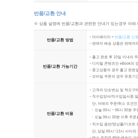
있었다. 보안관 사무소, 군, 경찰을 상대로 한 소
사람들이었고 어떤 일이 진행되고 있는지 설명하려
반품/교환 안내
(193)
※ 상품 설명에 반품/교환과 관련한 안내가 있는경우 아래 
다행스럽게도 내가 근무하던 지역 대학을 이끄는 
마이페이지 >
반품/교환 신청
반품/교환 방법
배려하는 동시에 다른 교직원들이 내 존재에 지나치
판매자 배송 상품은 판매자와
나와 함께 일하는 데에 문제가 있는 사람은 언제
지침을 내려놓았고 도움이 필요한 사람 누구라도 
출고 완료 후 10일 이내의 
디지털 콘텐츠인 eBook의 
아니었지만 그래도 학교의 현명한 처사가 고마웠다
반품/교환 가능기간
중고상품의 경우 출고 완료일
인사과 직원을 만나서 내 개인정보와 안전 문제에 대
모바일 쿠폰의 경우 유효기간(
일상적인 일인 양 말해서 놀랐다. 나에게 오는 전
내가 닫힌 문 뒤에서 개인적 전화 통화를 할 수 있
고객의 단순변심 및 착오구
속에 넣었다.
직수입양서/직수입일서중 일
단, 아래의 주문/취소 조건인
복귀하고 하루 이틀쯤 지났을 때 총장이 또 한 
오늘 00시 ~ 06시 30분 
했다. 나에게 조의를 표하고 싶더라도 너무 많은
반품/교환 비용
오늘 06시 30분 이후 주문
(196~197)
직수입 음반/영상물/기프트 
단, 당일 00시~13시 사이
선서증언 동안에 있었던 일은 공개할 수 없다. 매
박스 포장은 택배 배송이 가