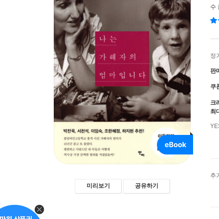
수
정
판
쿠
크
최
Y
추
미리보기
공유하기