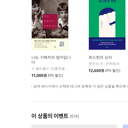
나는 가해자의 엄마입니
최소한의 선의
다
문유석 저
문학동네
|
수 클리볼드 저/홍한별 역
반비
|
12,600
원
(0% 할인)
11,000
원
(0% 할인)
검색 페이지에서 선택된 태그에 등록된 더 많은 상품을 확인해 
이 상품의 이벤트
(6개)