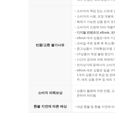
후회는 남았다. 선서증언에서 유가족들에게 직접 
소비자의 책임 있는 사유로 
사죄하겠다고 더 강력하게 주장했다면 좋았을 것
소비자의 사용, 포장 개봉에 
유감으로 남았으리라고 생각한다. 이 책을 쓰게 된 이유
복제가 가능한 상품 등의 포장을 
소비자의 요청에 따라 개별
에릭과 딜런이 피 웅덩이에 쓰러져 있는 콜럼바인
디지털 컨텐츠인 eBook, 
eBook 대여 상품은 대여 기
선이 없는 것 같았다. 하지만 나중에 나는 리틀턴에서
모바일 쿠폰 등록 후 취소/환
반품/교환 불가사유
중고상품이 구매확정(자동 
시간이 흐르면서 딜런과 에릭의 행동이 
LP상품의 재생 불량 원인이 기
버지니아폴리테크닉주립대학교에서 총기 난사를 일
시간의 경과에 의해 재판매가
전자상거래 등에서의 소비자
사건의 범인 애덤 란자도 마찬가지였다. 2014년 발
eBook 세트 상품은 일괄 
있는 학교에 대한 공격이 최소 17건, 범행 계획이나 심
1개의 상품으로 취급 및 판매
우, 세트 상품 전부 및 세트
미국에서 대규모 총격 사건이 증가하는 까닭은, 
상품의 불량에 의한 반품, 교
사건을 다루는 방식과도 중요하게 연결되어 있다는 
소비자 피해보상
준하여 처리됨
옥버그와 체이네프 투페키 박사 등 언론 전문가들의 
환불 지연에 따른 배상
대금 환불 및 환불 지연에 
그는 기자들에게 트라우마에 대해 교육하면서 충격