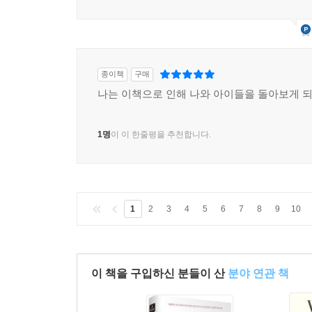
결국은 의자 뒤에 책상다리를 하고 앉았다. 동료 
당황하지 않도록 최소한으로 절제하면서 나에게 신경
앉아 있어요.’ 나는 회의가 끝날 때까지 바닥에 앉
들었다. 작은 승리라는 말들을 한다. 나는 숨고 싶었지만
종이책
구매
나는 이책으로 인해 나와 아이들을 돌아보게 
이상한 일이지만 암을 이겨낸 것에 대해서는 더 할 
잘되어서 감사했다. 그런데 회복되고 난 뒤, 이 
1명
이 이 한줄평을 추천합니다.
않았다. 톰은 ‘딜런이 우리도 죽였더라면 좋았을 
해달라고 기도했다. 잠에서 깨어나는 고통, 이 모든
내 목숨을 학교에서 죽은 사람들 목숨 대신 내줄 
좋을까 하는 공상을 했다. 죽으면 이 모든 것에서
1
2
3
4
5
6
7
8
9
10
테니까. 유방암을 이기고 나자 내 삶을 선물이라고 볼
의미 있게 만드는 방법을 찾는 것이었다.(386)
전대미문의 사건을 헤쳐나가기 위한 사회적인 노력
이 책을 구입하신 분들이 산
분야 연관 책
나날이 학교 폭력과 혐오 범죄 등 이해하기 어려운