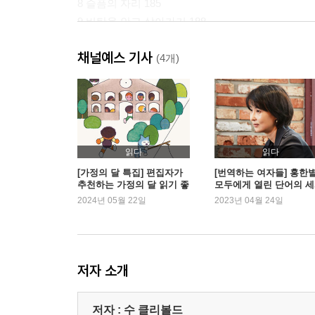
8 슬픔의 자리 185
9 비탄을 안고 살아가기 188
10 현실부정의 끝 213
채널예스 기사
(4개)
2부 이해를 향해
11 절망의 깊이 248
12 치명적인 역학 269
13 자살로 가는 길 (3학년 때) 281
14 폭력으로 가는 길 (4학년 때) 333
읽다
읽다
15 부수적 피해 383
[가정의 달 특집] 편집자가
[번역하는 여자들] 홍한별
추천하는 가정의 달 읽기 좋
모두에게 열린 단어의 
16 새로운 인식 387
은 책
2024년 05월 22일
2023년 04월 24일
17 선서증언 407
18 뇌건강과 폭력의 교차점 427
결론 모든 이에게 더 안전한 세상 443
저자 소개
감사의 말 446
주 452
저자 : 수 클리볼드
자료 462