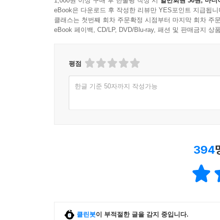
1,000원 이상 구매 후 한줄평 작성 시
일반회원 50원, 마니
났다. 톰이 화를 낼 때 나는 슬펐다. 전에는 톰이
eBook은 다운로드 후 작성한 리뷰만 YES포인트 지급됩니
이렇게 극단적인 슬픔 상태에 있을 때에는 스트레스
클래스는 첫번째 회차 주문확정 시점부터 마지막 회차 주문
나는 일기에 이렇게 썼다. ‘톰이 하는 말이 나한테
eBook 페이백, CD/LP, DVD/Blu-ray, 패션 및 판매금
계속 삐걱거린다. 늘 머나먼 곳에 있는 것 같고 나에게
평점
그래서 나는 만난 적도 없는 사람이 우리의 슬픔과 
내밀어준 희생자 가족을 존경하고 감사할 수밖에 
한글 기준 50자까지 작성가능
공감의 한 자락을 내어주었다. 나에게는 정말 놀라운 
이 편지들을 통해 더 넓은 세계에 있는 사람들과 동
상실을 겪고 있었다. 세상에는 처참할 정도로 많은 
사람들의 공감력과 너그러움에 놀랄 수밖에 없었다
394
적혀 있었다. 머나먼 곳에 사는 낯선 사람이 나에
힘겨운 수고를 들였을까 생각하니 경이롭기까지 했다
사람들이었다. 다만 안타까운 것은, 당시는 고통을
‘이후의 삶’이 있으리라는 생각은 전혀 들지 않았다.(1
클린봇
이 부적절한 글을 감지 중입니다.