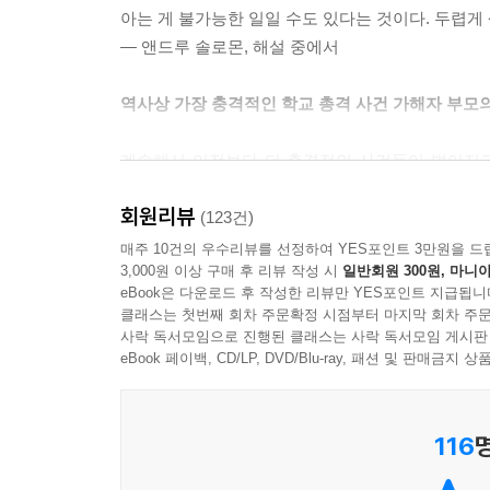
아는 게 불가능한 일일 수도 있다는 것이다. 두렵게
― 앤드루 솔로몬, 해설 중에서
역사상 가장 충격적인 학교 총격 사건 가해자 부모
계속해서 이전보다 더 충격적인 사건들이 벌어지고
사건은 여전히 역사상 가장 충격적인 사건 중 하나
회원리뷰
총기를 난사해 같은 학교 학생과 교사 13명을 
(123건)
사회적인 파장은 더더욱 컸다. 그 후로 버지니아
매주 10건의 우수리뷰를 선정하여 YES포인트 3만원을 드
3,000원 이상 구매 후 리뷰 작성 시
일반회원 300원, 마니아
정도로 영향이 컸다. 사건 당시 가해자들의 나이는 1
eBook은 다운로드 후 작성한 리뷰만 YES포인트 지급됩니
펴냈다.
클래스는 첫번째 회차 주문확정 시점부터 마지막 회차 주문
사락 독서모임으로 진행된 클래스는 사락 독서모임 게시판
이 책은 몇 문장으로 요약하기 어려울 정도로 종합적
eBook 페이백, CD/LP, DVD/Blu-ray, 패션 및 판매금
34년간의 일을 정리하고 있다. 왜 그런 사건이 
가해자의 가족들이 어떤 일들을 겪었고, 어떤 생각
116
이 책은 아들의 변명이나 가족의 명예회복을 위한