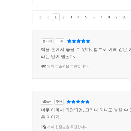
무엇보다도 딜런과 이야기를 하고 싶은 생각이 너
그 일 직후 루스와 돈의 집에서 지낼 때 의사가 항불
표면으로 몰려나왔다. 수도꼭지가 돌려진 채로 고장
1
2
3
4
5
6
7
8
9
10
살기로 했다. 혼란이나 서러움을 피하거나 넘어서는 
몇 달, 몇 년이 걸리더라도 내 아들에 대해 몰랐던 것
종이책
구매
그래서 진실이 드러났을 때에는 무시무시하게 닥쳐
책을 손에서 놓을 수 없다. 함부로 이해 같은 
삶, 내 가족, 나 자신에 대해 내가 가졌던 생각 
라는 말이 맴돈다.
때 학생한 명이 장애인으로 살면서 가장 힘든 일이
4명
이 이 한줄평을 추천합니다.
사람이기 이전에 장애인인 거예요.” 그때에는 그
콜럼바인 이후에야, 그 학생이한 말이 정확히 무슨
자신조차도, 나를 다른 존재로 보지는 않으리라는 것을
월례 회의가 있었는데 내가 조금 늦게 갔다. 의자가
eBook
구매
가득한 방 안에 있게 되었다. 일부는 모르는 사람
너무 아파서 띄엄띄엄, 그러나 하나도 놓칠 수 
쏠려 있는 게 느껴졌다. 이 무렵은 아직 기력이 회복
은 이야기.
가빠 서 있기가 힘들었다. 바닥에 앉자니 진지하
1명
이 이 한줄평을 추천합니다.
이러다 쓰러질 것 같았다. 그래서 나는 벽을 타고 