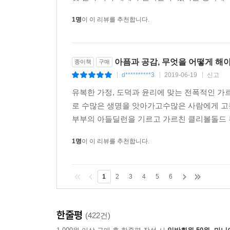
어느 날 아침 침대 가장자리에 앉아 옷을 입으려고 했
1명
이 이 리뷰를 추천합니다.
옷을 다 입는 데 거의 네 시간이 걸렸다. 다른 날 
나는 정말 당혹스럽다는 듯이 대답했다. 친구는 자
있잖아. 그거 아주 힘든 일이야.” 딜런을 잃은 
아픔과 공감, 무엇을 어떻게 해야할
종이책
구매
테지만 납득이 가지 않는다는 점, 그리고 딜런이 초래
d**********3
2019-06-19
신고
|
|
|
유복한 가정, 도덕과 윤리에 맞는 전폭적인 
그날 밤 이후에 나는 바이런에게서 절대로 자기 자
로 수많은 생명을 앗아가고수많은 사람에게 고
같은 다짐을 받아야겠다고 해서 놀랐다. 그 사건
부부의 아들딜런을 기르고 가르친 클리볼돌드 
바이런에게 감정을 터놓고 이야기하라고 했지만, 
자살할까 봐 겁이 났다. 나는 바이런을 부당하게 
1명
이 이 리뷰를 추천합니다.
한다고 강요한 셈이다. 우리가 서로에게 삶을 
시간이 걸렸다. 사실 우리가 정말 살아갈 수 있을지 
1
2
3
4
5
6
재, 묘비명, 삶의 의미 같은 것에 대해 이야기했다. 
우리는 서로 모자란 점을 채워줬기 때문에 거의 
한줄평
(422건)
어긋나는 것만 같았다. 우리는 둘 다 같은 롤러코스