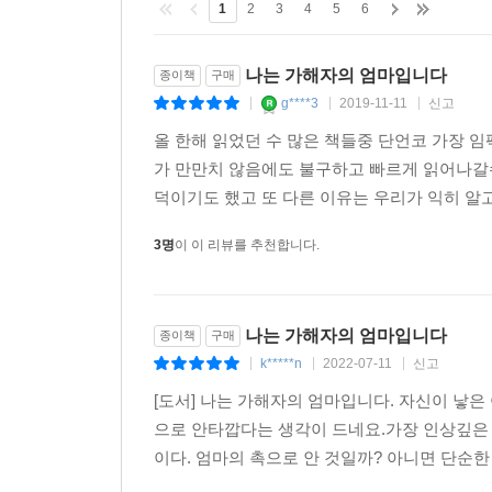
1
2
3
4
5
6
수는 있다. 그렇지만 이들 가운데 어떤 것도, 아
생각한다.(248~249)
나는 가해자의 엄마입니다
종이책
구매
g****3
2019-11-11
신고
|
|
|
딜런이 종이접기하는 모습을 보던 일을 종종 생각
올 한해 읽었던 수 많은 책들중 단언코 가장 
대충대충 했고 아직 손끝이 어설펐다. 그래도 복잡한
가 만만치 않음에도 불구하고 빠르게 읽어나갈
앉아 딜런의 손이 벌새처럼 날래게 움직이는 걸
덕이기도 했고 또 다른 이유는 우리가 익히 알
신기했다. 종잇장처럼 평범한 것이 몇 번 접는 것만
나는 늘 경탄했다. 또 완성된 형태를 보면서, 나는
3명
이 이 리뷰를 추천합니다.
여러모로 닮았다. 나는 나 자신, 내 아들, 내 가족
했다.(444~445)
나는 가해자의 엄마입니다
종이책
구매
가해자의 엄마, 가해자의 가족으로 살아남기
k*****n
2022-07-11
신고
|
|
|
이 책의 부제는 ‘비극의 여파 속에서 살아가기(Living i
[도서] 나는 가해자의 엄마입니다. 자신이 낳
‘가해자 가족’의 입장에서 서술한 것이다. 2차 
으로 안타깝다는 생각이 드네요.가장 인상깊은 
저자는 시종일관 희생자 당사자와 가족, 친구들에
이다. 엄마의 촉으로 안 것일까? 아니면 단순한
정체성의 혼란에 대해 이렇게 섬세하게 기술한 책은