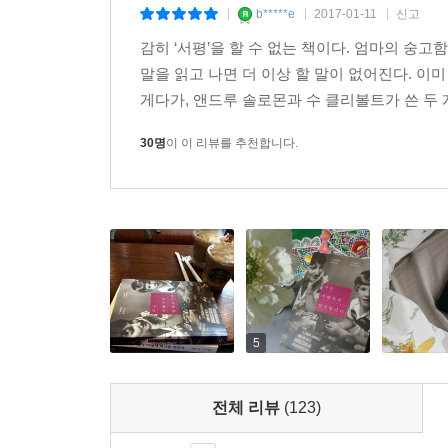
b*****e
2017-01-11
신고
|
|
|
딜런, 네가 어디에 있든 나는 너를 사랑하고 그리워
감히 ‘서평’을 할 수 없는 책이다. 엄마의 숭고
받을 수 있는 방법이 있다면 알려주렴. 우리에게 평화
말을 읽고 나면 더 이상 할 말이 없어진다. 이
게다가, 앤드루 솔로몬과 수 클리볼트가 쓴 두 개
내 아들이 악몽 같은 잔인한 행동을 계획하고 
페가수스를 만들어준 마음이 따뜻한 아이, 천 피스짜
30명
이 이 리뷰를 추천합니다.
드라마 「미스터리 사이언스 시어터 3000」을 볼
사람은 누구였고, 나는 왜 그를 사랑했나?(242)
한 친구가 이메일에 어떤 글을 옮겨 적어 보내준 적
채로 있는 것에 대해 인내심을 가지라.” 라이너 마
외국어로 쓰인 책처럼 여기고 그 자체로 사랑하려고 
것이다. 모든 것을 경험하는 게 관건이다. 지금은 
경험하고 있음을 알게 된다.” 내 마음이 다시 내 아들
5
짐작하겠지만 딜런과 에릭이 왜 그런 짓을 했는지
전체 리뷰
(123)
파국으로 몰고간 힘이 뚜렷하게 보였다면 더 좋았을
콜럼바인의 ‘원인’이었을까? 폭력적 비디오게임이?