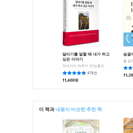
필요하다. 납득할 만한 이유로 가해자의 경험에 
필요가 있다. 게다가 전대미문의 사건을 겪고 혼란
대단히 실용적인 참조점들이 도출되기도 한다.
수 클리볼드는 사건 이후 계속해서 리틀턴에서 살고 
포함한 다양한 협박을 받았지만 그래도 이 지역
지원했다. 특히 수가 근무하던 지역 대학이 취한
달리기를 말할 때 내가 하고
숨결이
언론이나 법률, 경찰이 이런 이례적인 사건들을 
싶은 이야기
폴 칼
조언을 구한다.
무라카미 하루키 저/임홍빈 역
문학사상
|
479건
11,2
11,600
원
참사 이후에 리틀턴에서 어떤 일이 있었는지에 대해
학살 당일 밤에 클린턴 대통령이 “리틀턴 같은 곳
아니고, 도덕관념이 느슨하다는 뉴욕이나 로스앤젤
살며 아이들은 건강하고 행복하고 돌봄을 잘 받는다.
이 책과
내용이 비슷한 추천 책
콜럼바인 이후 몇 달 동안 리틀턴 사람들은 모두 위
예민한 반응을 표출했다. 어떤 사람들은 용서와 자비
있고 중요한 인물이 되어 목소리를 높였다. 어떤