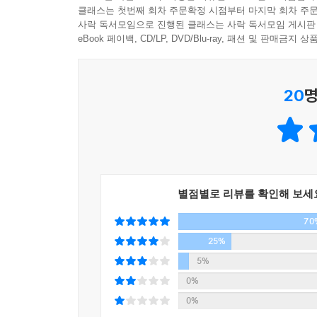
아이에겐 이게 중요할 뿐이다.
클래스는 첫번째 회차 주문확정 시점부터 마지막 회차 주문
사락 독서모임으로 진행된 클래스는 사락 독서모임 게시판
이 책은 아이와 함께 놀아 주고 싶은 아빠들을 위한
eBook 페이백, CD/LP, DVD/Blu-ray, 패션 및 판매금
모르는 아빠들, 원래부터 노는 걸 잘 못하는 아빠들,
나는 일시적 정보나 방법론을 전하려고 이 책을 쓴 
놀아야 잘 노는 것인지에 대해 말하고 싶었다.
20
명
--- 작가의 말
별점별로 리뷰를 확인해 보세
70
25%
5%
0%
0%