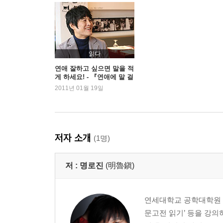
셋. 창의력을 길러 주는 놀이
아이의 창의력은 아빠가 키운다
책과 노는 아이
놀면서 숫자 익히기
집은 신나는 놀이터
읽다
연애 잘하고 싶으면 말을 적
게 하세요! - 『연애에 말 걸
넷. 친화력을 키워 주는 놀이
기』 명로진
2011년 01월 19일
아이랑 놀아 주다 가라
여름에 땅을 가지고 논 아이는, 겨울에 감기를 가지
단순한 놀이도 즐겁게
아빠 어릴 적엔……
저자 소개
(1명)
나는 잘 노는 방법을 군대에서 배웠다
노는 것도 뒤풀이가 필요하다
저 :
명로진
(明魯鎭)
다섯. 모험심을 길러 주는 놀이
아웃도어를 즐겨라!
연세대학교 공학대학원 테
자연에서 배우는 성취감
문고전 읽기’ 등을 강
아이의 모험심을 길러 주는 놀이