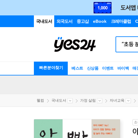
국내도서
외국도서
중고샵
eBook
크레마클럽
C
빠른분야찾기
베스트
신상품
이벤트
바이백
매
웰컴
국내도서
가정 살림
자녀교육
소