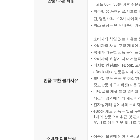
반품/교환 비용
오늘 06시 30분 이후 주문
직수입 음반/영상물/기프트 
단, 당일 00시~13시 사이
박스 포장은 택배 배송이 가
소비자의 책임 있는 사유로 
소비자의 사용, 포장 개봉에 
복제가 가능한 상품 등의 포장을 
소비자의 요청에 따라 개별
디지털 컨텐츠인 eBook, 
eBook 대여 상품은 대여 기
모바일 쿠폰 등록 후 취소/환
반품/교환 불가사유
중고상품이 구매확정(자동 
LP상품의 재생 불량 원인이 기
시간의 경과에 의해 재판매가
전자상거래 등에서의 소비자
eBook 세트 상품은 일괄 
1개의 상품으로 취급 및 판매
우, 세트 상품 전부 및 세트
상품의 불량에 의한 반품, 교
소비자 피해보상