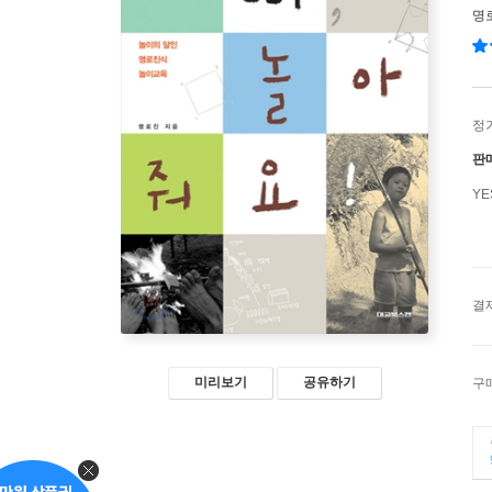
명
정
판
Y
결
미리보기
공유하기
구