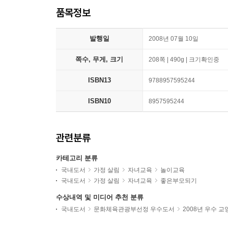
품목정보
발행일
2008년 07월 10일
쪽수, 무게, 크기
208쪽 | 490g | 크기확인중
ISBN13
9788957595244
ISBN10
8957595244
관련분류
카테고리 분류
국내도서
가정 살림
자녀교육
놀이교육
국내도서
가정 살림
자녀교육
좋은부모되기
수상내역 및 미디어 추천 분류
국내도서
문화체육관광부선정 우수도서
2008년 우수 