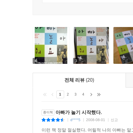
4
3
전체 리뷰
(20)
1
2
3
4
아빠가 놀기 시작했다.
종이책
d****5
2008-08-01
신고
|
|
|
이런 책 정말 절실했다. 어릴적 나의 아빠는 