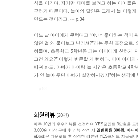
칙을 어기며, 자기만 재미를 보려고 하는 아이들은 
구하기 때문이다. 놀이의 달인은 그래서 늘 이렇게 
만드는 것이라고. --- p.34
어느 날 아이에게 무턱대고 “야, 너 좋아하는 책이 
않던 걸 왜 물어보고 난리셔?”라는 듯한 표정으로. 
하물며, 초등학교 5학년쯤 되는 아이에게 친하게 지
그건 왜요?” 이렇게 반문할 게 뻔하다. 이미 아이
따져 봐도, 아빠가 아이랑 놀 시간은 초등학교 4학년
가 안 놀아 주면 아빠가 실망하시겠지”하는 생각에 부
--- p.53
놀아 줄 줄 아는 아빠. 아이들에게 이보다 더 좋은
아니다. 바로 아빠다(엄마도 물론 중요하지만, 이 
회원리뷰
(20건)
오는 사람이지만(맞벌이 부부는 제외하고), 아이의 
매주 10건의 우수리뷰를 선정하여 YES포인트 3만원을 드
다. 아빠가 최고의 권력자라도, 아무리 유명해도 아
3,000원 이상 구매 후 리뷰 작성 시
일반회원 300원, 마니아
‘아빠는 나와 얼마나 많이, 얼마나 재미있게 놀아 주
eBook은 다운로드 후 작성한 리뷰만 YES포인트 지급됩니