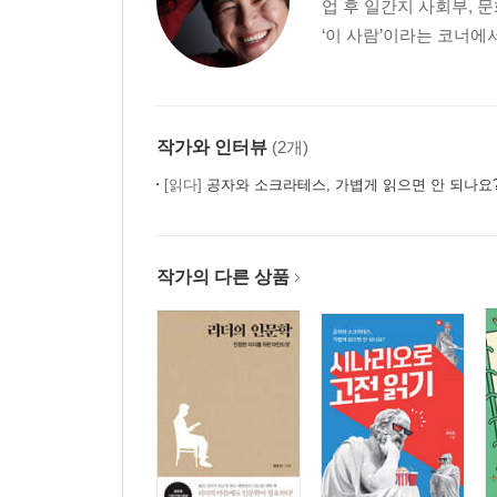
업 후 일간지 사회부, 
‘이 사람’이라는 코너에
여섯. 때를 놓치면 할 수 없는 즐거운 제철 놀이
여름이 좋아요!
추위야 물렀거라!
작가와 인터뷰
(2개)
일곱. 떠나라, 제대로 놀려면!
[읽다]
공자와 소크라테스, 가볍게 읽으면 안 되나요
여행은 최고의 놀이
길을 따라가기보다는 길을 만들어 가라
스릴 넘치는 자동차 여행
작가의 다른 상품
부록
놀이의 즐거움을 더하는 캐릭터 설정
-아빠의 연기력 증진을 위한 인물 분석