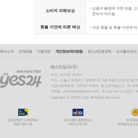
상품의 불량에 의한 반품, 교
소비자 피해보상
준하여 처리됨
환불 지연에 따른 배상
대금 환불 및 환불 지연에 
회사소개
인재채용
이용약관
개인정보처리방침
청소년보호정책
도서홍보안내
대표 : 김석환, 최세라
주소 : 서울시 영등포구 은행로 11, 5층~6층(여의도동,일신
사업자등록번호 : 229-81-37000 통신판매업신고 : 제 200
이메일 : yes24help@yes24.com 호스팅 서비스사업자 :
Copyright ⓒ YES24 Corp. All Rights Reserved.