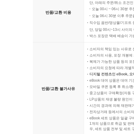
단, 아래의 주문/취소 조건인
오늘 00시 ~ 06시 30분 
반품/교환 비용
오늘 06시 30분 이후 주문
직수입 음반/영상물/기프트 
단, 당일 00시~13시 사이
박스 포장은 택배 배송이 가
소비자의 책임 있는 사유로 
소비자의 사용, 포장 개봉에 
복제가 가능한 상품 등의 포장을 
소비자의 요청에 따라 개별
디지털 컨텐츠인 eBook, 
eBook 대여 상품은 대여 기
모바일 쿠폰 등록 후 취소/환
반품/교환 불가사유
중고상품이 구매확정(자동 
LP상품의 재생 불량 원인이 기
시간의 경과에 의해 재판매가
전자상거래 등에서의 소비자
eBook 세트 상품은 일괄 
1개의 상품으로 취급 및 판매
우, 세트 상품 전부 및 세트