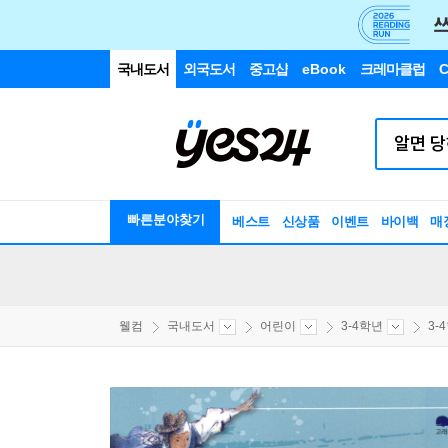
국내도서
외국도서
중고샵
eBook
크레마클럽
C
빠른분야찾기
베스트
신상품
이벤트
바이백
매
웰컴
국내도서
어린이
3-4학년
3-