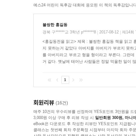
예스24 어린이 독후감 대회에 응모된 이 책의 독후감입니다
불쌍한 홍길동
경북 구******교 3학년 p*******8
2017-08-12
제14회
|
|
<홍길동전을 읽고> 제목 : 불쌍한 홍길동 책을 읽고
지 못하는거 같았다 아버지를 아버지가 부르지 못하고
를 아버지라고 부르고 형을 형이라고 부른다. 그런데
거 같다. 옛날에 태어난 사람들은 정말 억울한 일이 
1
회원리뷰
(16건)
매주 10건의 우수리뷰를 선정하여 YES포인트 3만원을 드
3,000원 이상 구매 후 리뷰 작성 시
일반회원 300원, 마니아
eBook은 다운로드 후 작성한 리뷰만 YES포인트 지급됩니
클래스는 첫번째 회차 주문확정 시점부터 마지막 회차 주문
사락 독서모임으로 진행된 클래스는 사락 독서모임 게시판