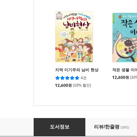
지역 이기주의 님비 현상
작은 생물 이
12,600
원
(10
4건
12,600
원
(10% 할인)
홍길동전
도서정보
리뷰/한줄평
(16/1)