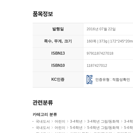
품목정보
발행일
2016년 07월 22일
쪽수, 무게, 크기
160쪽 | 373g | 172*245*20
ISBN13
9791187427018
ISBN10
1187427012
KC인증
인증유형 : 적합성확인
관련분류
카테고리 분류
국내도서
어린이
3-4학년
3-4학년 그림/동화책
3-4
국내도서
어린이
5-6학년
5-6학년 그림/동화책
5-6