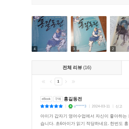
4
3
2
전체 리뷰
(16)
1
홍길동전
eBook
구매
u******3
2024-03-11
신고
|
|
|
아이가 갑자기 영어수업에서 자신이 좋아하는
습니다. 초6아이가 읽기 적당하네요. 한번도