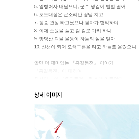
5. 암행어사 내달으니, 군수 영감이 벌벌 떨어
6. 포도대장은 큰소리만 떵떵 치고
7. 정승 관상 타고났으나 팔자가 험악하여
8. 이제 소원을 풀고 갈 길로 가려 하니
9. 망당산 괴물 울동이 하늘의 살을 맞아
10. 신선이 되어 오색구름을 타고 하늘로 올랐으니
알면 더 재미있는 『홍길동전』 이야기
『홍길동전』에 대하여
칠서의 난이 『홍길동전』을 쓰게 만들었다
홍길동은 실존 인물이다
상세 이미지
조선 시대 이름난 서얼들