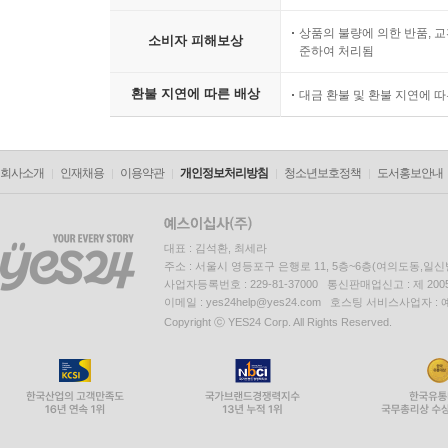
상품의 불량에 의한 반품, 교
소비자 피해보상
준하여 처리됨
환불 지연에 따른 배상
대금 환불 및 환불 지연에 
회사소개
인재채용
이용약관
개인정보처리방침
청소년보호정책
도서홍보안내
대표 : 김석환, 최세라
주소 : 서울시 영등포구 은행로 11, 5층~6층(여의도동,일신
사업자등록번호 : 229-81-37000 통신판매업신고 : 제 200
이메일 : yes24help@yes24.com 호스팅 서비스사업자 :
Copyright ⓒ YES24 Corp. All Rights Reserved.