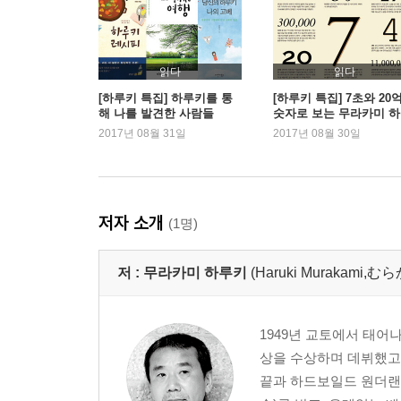
제16장 기묘한 자발적 피살 사건
제17장 빛과 그늘 속 〈해변의 카프카〉
제18장 일소에 부친 살인범의 자수
읽다
읽다
제19장 속이 텅 빈 사람들의 자기 증명
[하루키 특집] 하루키를 통
[하루키 특집] 7초와 20억.
해 나를 발견한 사람들
숫자로 보는 무라카미 
제20장 사람과 사람 사이를 잇는 관계의 고리
키
2017년 08월 31일
2017년 08월 30일
제21장 저주받은 부자의 비극적 종말
제22장 ‘천사표’ 같은 노인의 내력
제23장 부조리의 파도가 밀려오는 해변에서
저자 소개
(1명)
역자의 말 작가적 성숙을 실감케 하는 하루키의 탁
저 :
무라카미 하루키
(Haruki Murakami
1949년 교토에서 태어
상을 수상하며 데뷔했고,
끝과 하드보일드 원더랜