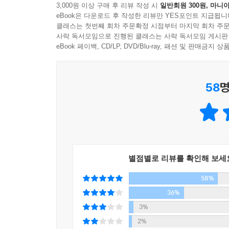
3,000원 이상 구매 후 리뷰 작성 시
일반회원 300원, 마니아
‘인간답지 않은’ 독특한 말투로 고양이와 진지한
eBook은 다운로드 후 작성한 리뷰만 YES포인트 지급됩니
미키마우스가 될 뻔 했으나 결국 KFC의 상징인 커
클래스는 첫번째 회차 주문확정 시점부터 마지막 회차 주문
독자들에게 유쾌한 웃음을 던진다. 을씨년스럽고 
사락 독서모임으로 진행된 클래스는 사락 독서모임 게시판
벌이는 조니 워커의 캐릭터는 하루키가 아닌 그 누구
eBook 페이백, CD/LP, DVD/Blu-ray, 패션 및 판매금
독자를 흡인하는 스토리와 문장력, 아련한 여운
58
명
이 책은 추리소설이 아니면서도 눈을 뗄 수 없는 스
노인’을 양대 축으로 하여 미스터리와 스릴러, 판타
이런 스피디한 스토리 전개 속에서도 하루키는 특
책들이 자아내는 공기는 나도 이 복잡한 세상 어딘
만들고, 고속도로를 달려가는 자동차의 진동, 인적 
별점별로 리뷰를 확인해 보세
특히 《상실의 시대》에서도 두드러지는, 책을 덮
58%
환상을 떠나 현실의 세계로 돌아오는 주인공의 내
오르는 감정의 소용돌이를 묵묵히 속으로만 담아낼 
36%
3%
2%