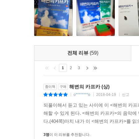
전체 리뷰
(59)
1
2
3
해변의 카프카 (상)
종이책
구매
o********o
2018-04-19
신고
|
|
|
되풀이해서 듣고 있는 사이에 이 <해변의 카프
해할 수 있게 된다. <해변의 카프카>의 음악에
다.(404쪽)마치 내가 이 <해변의 카프카>를 읽
3명
이 이 리뷰를 추천합니다.