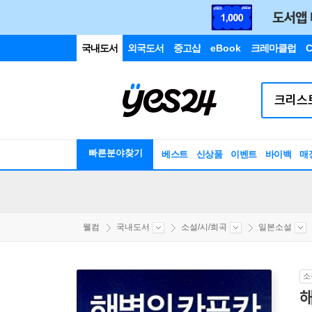
국내도서
외국도서
중고샵
eBook
크레마클럽
C
빠른분야찾기
베스트
신상품
이벤트
바이백
매
웰컴
국내도서
소설/시/희곡
일본소설
소
해