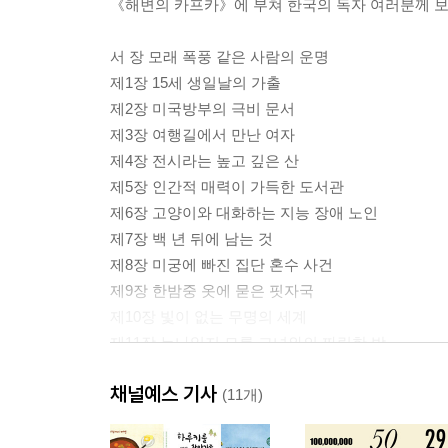
《해변의 카프카》에 부쳐 한국의 독자 여러분께 
서 장 모래 폭풍 같은 사람의 운명
제1장 15세 생일날의 가출
제2장 미국방부의 극비 문서
제3장 여행길에서 만난 여자
제4장 전시라는 높고 깊은 산
제5장 인간적 매력이 가득한 도서관
제6장 고양이와 대화하는 지능 장애 노인
제7장 백 년 뒤에 남는 것
제8장 미궁에 빠진 집단 혼수 사건
제9장 한밤중 옷에 묻은 핏자국
제10장 빛이 없는 무명의 세계
제11장 누나일지 모를 그녀와의 짜릿한 밤
제12장 피 묻은 수건의 비밀
채널예스 기사
제13장 절대 고독의 세계
(11개)
제14장 고양이 탐정과 고양이 킬러
제15장 상상력과 꿈에 대한 공포