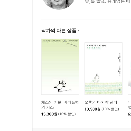
숲)를 발표, 유례없는 
작가의 다른 상품
채소의 기분, 바다표범
오후의 마지막 잔디
의 키스
멋
13,500
원
(10% 할인)
멋
15,300
원
(10% 할인)
6