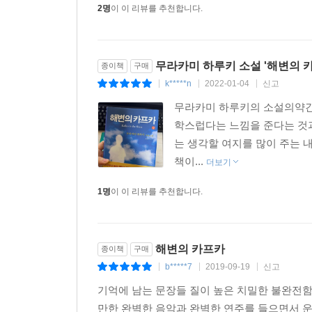
2명
이 이 리뷰를 추천합니다.
무라카미 하루키 소설 '해변의 카
종이책
구매
k*****n
2022-01-04
신고
|
|
|
무라카미 하루키의 소설의약간은
학스럽다는 느낌을 준다는 것과
는 생각할 여지를 많이 주는 내
책이...
더보기
1명
이 이 리뷰를 추천합니다.
해변의 카프카
종이책
구매
b*****7
2019-09-19
신고
|
|
|
기억에 남는 문장들 질이 높은 치밀한 불완전함
만한 완벽한 음악과 완벽한 연주를 들으면서 운