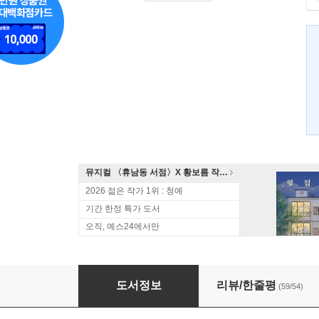
뮤지컬 〈휴남동 서점〉X 황보름 작가 북토크
2026 젊은 작가 1위 : 청예
기간 한정 특가 도서
오직, 예스24에서만
해변의 카프카 (상)
도서정보
리뷰/한줄평
(59/54)