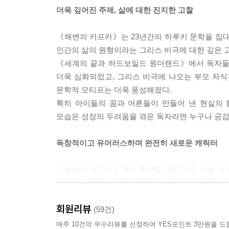
더욱 깊어진 주제, 삶에 대한 진지한 고찰
《해변의 카프카》는 23년간의 하루키 문학을 집대
인간의 삶의 원형이라는 그리스 비극에 대한 깊은 
《세계의 끝과 하드보일드 원더랜드》에서 독자들
더욱 심화되었고, 그리스 비극에 나오는 부모 자
문학적 모티프는 더욱 풍성해졌다.
특히 아이들의 꿈과 어른들이 만들어 낸 현실의
모습은 성장의 두려움을 겪은 독자라면 누구나 공감
독창적이고 유머러스하며 완전히 새로운 캐릭터
《해변의 카프카》에서 특기할 만한 것은 작품 속
사나이나 뚱뚱하지만 매력적인 여인 등의 캐릭터 대신
다른 분신 같은 존재들(까마귀라 불리는 소년, 조
회원리뷰
하루키는 하루키 특유의 내면세계의 묘사에 있어 또
(59건)
이와 함께 하루키가 《해변의 카프카》만을 위해
매주 10건의 우수리뷰를 선정하여 YES포인트 3만원을 드