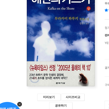
무
정
판
Y
결
구
미리보기
사이즈비교
공유하기