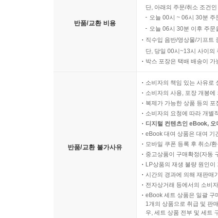
단, 아래의 주문/취소 조건인
오늘 00시 ~ 06시 30분 
반품/교환 비용
오늘 06시 30분 이후 주문
직수입 음반/영상물/기프트 
단, 당일 00시~13시 사이
박스 포장은 택배 배송이 가
소비자의 책임 있는 사유로 
소비자의 사용, 포장 개봉에 
복제가 가능한 상품 등의 포장을 
소비자의 요청에 따라 개별
디지털 컨텐츠인 eBook, 
eBook 대여 상품은 대여 기
모바일 쿠폰 등록 후 취소/환
반품/교환 불가사유
중고상품이 구매확정(자동 
LP상품의 재생 불량 원인이 기
시간의 경과에 의해 재판매가
전자상거래 등에서의 소비자
eBook 세트 상품은 일괄 
1개의 상품으로 취급 및 판매
우, 세트 상품 전부 및 세트