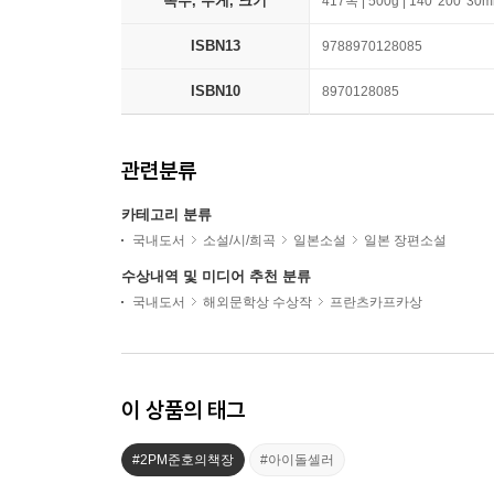
쪽수, 무게, 크기
417쪽 | 500g | 140*200*30
ISBN13
9788970128085
ISBN10
8970128085
관련분류
카테고리 분류
국내도서
소설/시/희곡
일본소설
일본 장편소설
수상내역 및 미디어 추천 분류
국내도서
해외문학상 수상작
프란츠카프카상
이 상품의 태그
#2PM준호의책장
#아이돌셀러