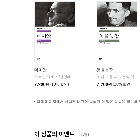
데미안
동물농장
헤르만 헤세 저/전영애 역
민음사
조지 오웰 저/도정일 역
|
|
7,200
원
(10% 할인)
7,200
원
(10% 할인)
검색 페이지에서 선택된 태그에 등록된 더 많은 상품을 확인해 
이 상품의 이벤트
(11개)