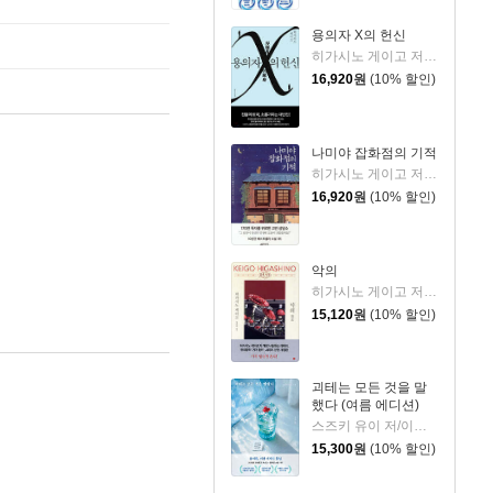
용의자 X의 헌신
히가시노 게이고 저/양억관 역
16,920
원
(10% 할인)
나미야 잡화점의 기적
히가시노 게이고 저/양윤옥 역
16,920
원
(10% 할인)
악의
히가시노 게이고 저/양윤옥 역
15,120
원
(10% 할인)
괴테는 모든 것을 말
했다 (여름 에디션)
스즈키 유이 저/이지수 역
15,300
원
(10% 할인)