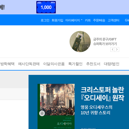
로그인
회원가입
마이페이지
카트
주문/배송
고객센터
Gl
름방학혜택
예사단독판매
이달의사은품
특가할인
추천도서
대량/법인