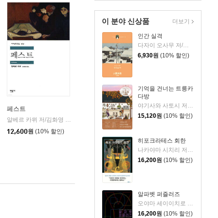
이 분야 신상품
더보기
인간 실격
다자이 오사무 저/김소영 역
6,930
원
(10% 할인)
기억을 건너는 트릉카
다방
야기사와 사토시 저/임희선 역
페스트
15,120
원
(10% 할인)
알베르 카뮈 저/김화영 역
민음사
|
12,600
원
(10% 할인)
히포크라테스 회한
나카야마 시치리 저/민경욱 역
16,200
원
(10% 할인)
알파벳 퍼즐러즈
오야마 세이이치로 저/김은모 역
16,200
원
(10% 할인)