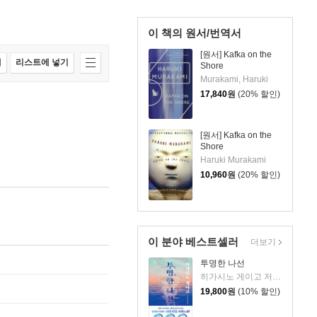
이 책의 원서/번역서
[원서] Kafka on the
매
리스트에 넣기
Shore
Murakami, Haruki
17,840
원
(20% 할인)
[원서] Kafka on the
Shore
Haruki Murakami
10,960
원
(20% 할인)
이 분야 베스트셀러
더보기
투명한 나선
히가시노 게이고 저/김선영 역
19,800
원
(10% 할인)