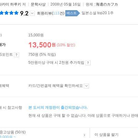
라카미 하루키
저
문학사상
2008년 05월 16일
원제 :
海邊のカフカ
9.2
일본소설 top20 1주
회원리뷰(
113
건)
베스트
가
15,000원
13,500
원
매가
(10% 할인)
ES포인트
750원 (5% 적립)
5만원이상 구매 시 2천원 추가적립
제혜택
카드/간편결제 혜택을 확인하세요
매 시 참고사항
본 도서의 개정판이 출간되었습니다.
현재 새 상품은 구매 할 수 없습니다. 아래 상품으로 구매하거나 판매
중고상품 (50개)
이 상품을 팔기
3,000원 ~