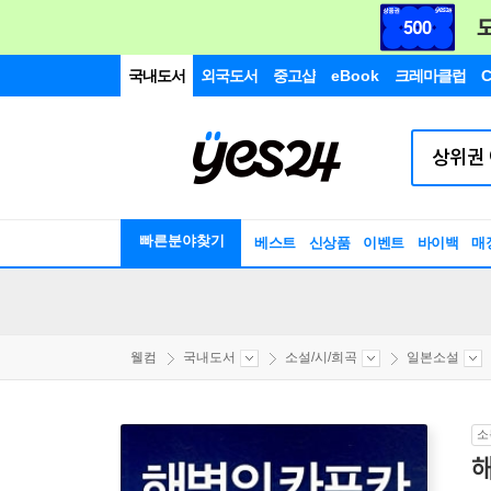
국내도서
외국도서
중고샵
eBook
크레마클럽
C
빠른분야찾기
베스트
신상품
이벤트
바이백
매
웰컴
국내도서
소설/시/희곡
일본소설
소
해