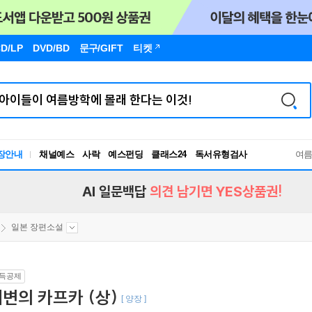
D/LP
DVD/BD
문구
/GIFT
티켓
장안내
채널예스
사락
예스펀딩
클래스24
독서유형검사
여
RBTI Lab
독서유형검사
AI 일문백답
의견 남기면 YES상품권!
일본 장편소설
득공제
변의 카프카 (상)
[ 양장 ]