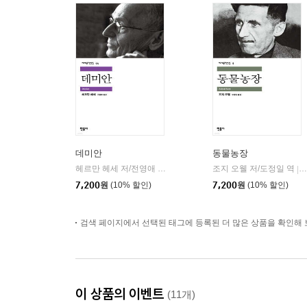
데미안
동물농장
헤르만 헤세 저/전영애 역
민음사
조지 오웰 저/도정일 역
|
|
7,200
원
(10% 할인)
7,200
원
(10% 할인)
검색 페이지에서 선택된 태그에 등록된 더 많은 상품을 확인해 
이 상품의 이벤트
(11개)