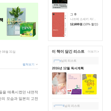
그 후
나쓰메 소세키 저/고미야 도요타카 해설/박현석 역
12,600
원
(10% 할인)
이 책이 담긴
리스트
더보기
년 08월 31일
j****y
님의 리스트
펼쳐보기
2016년 12월 독서계획
자들을 매혹시켰던 내면적
간의 모습과 일본의 고전
c******4
님의 리스트