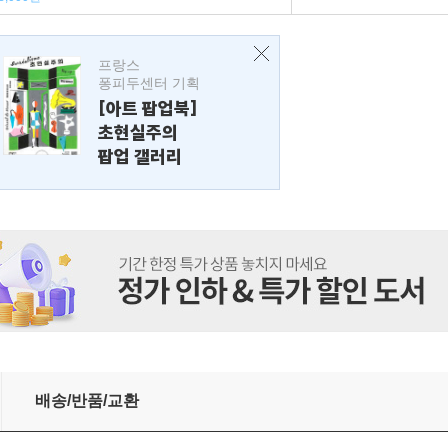
프랑스
퐁피두센터 기획
[아트 팝업북]
초현실주의
팝업 갤러리
배송/반품/교환