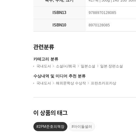
쪽수, 무게, 크기
417쪽 | 500g | 140*200*30
ISBN13
9788970128085
ISBN10
8970128085
관련분류
카테고리 분류
국내도서
소설/시/희곡
일본소설
일본 장편소설
수상내역 및 미디어 추천 분류
국내도서
해외문학상 수상작
프란츠카프카상
이 상품의 태그
#2PM준호의책장
#아이돌셀러