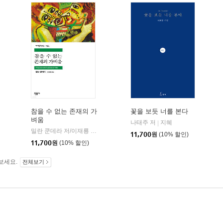
참을 수 없는 존재의 가
꽃을 보듯 너를 본다
벼움
민음사
나태주 저
지혜
|
밀란 쿤데라 저/이재룡 역
민음사
|
11,700
원
(10% 할인)
11,700
원
(10% 할인)
보세요.
전체보기