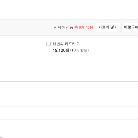
카트에 넣기
바로구
선택한 상품
총
0
개 /
0
원
해변의 카프카 2
15,120
원
(10% 할인)