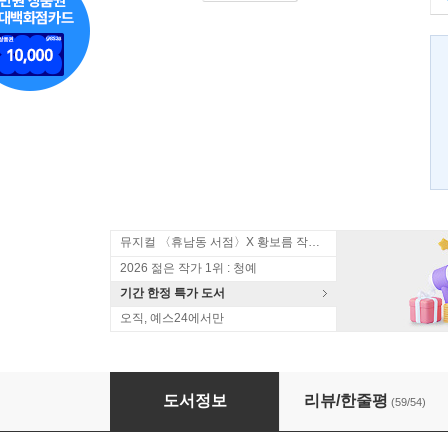
뮤지컬 〈휴남동 서점〉X 황보름 작가 북토크
2026 젊은 작가 1위 : 청예
기간 한정 특가 도서
오직, 예스24에서만
해변의 카프카 (상)
도서정보
리뷰/한줄평
(59/54)