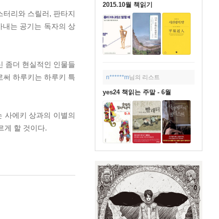
2015.10월 책읽기
스터리와 스릴러, 판타지
아내는 공기는 독자의 상
신 좀더 현실적인 인물들
로써 하루키는 하루키 특
n******m
님의 리스트
yes24 책읽는 주말 - 6월
는 사에키 상과의 이별의
게 할 것이다.