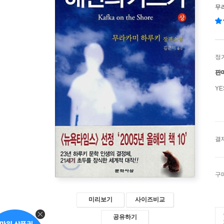
무
정
판
Y
결
구
미리보기
사이즈비교
공유하기