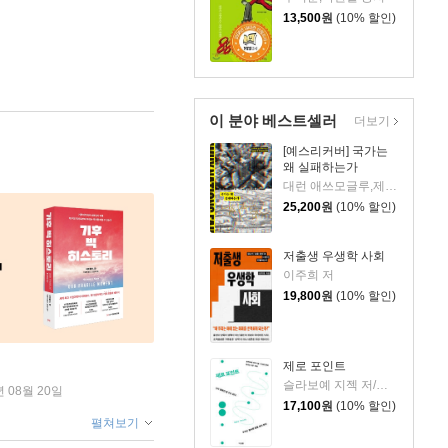
13,500
원
(10% 할인)
이 분야 베스트셀러
더보기
[예스리커버] 국가는
왜 실패하는가
대런 애쓰모글루,제임스 A. 로빈슨 공저/최완규 역/장경덕 감수
25,200
원
(10% 할인)
저출생 우생학 사회
이주희 저
19,800
원
(10% 할인)
제로 포인트
슬라보예 지젝 저/이혜진 역/배세진 해제
년 08월 20일
17,100
원
(10% 할인)
펼쳐보기