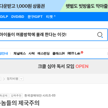
D/LP
DVD/BD
문구
/GIFT
티켓
독서유형검사
RBTI Lab
장안내
채널예스
사락
예스펀딩
클래스24
독서유형검사
크클 심야 독서 모임
OPEN
정치비평
한국경제대안 시리즈-03
득공제
강력추천
촌놈들의 제국주의