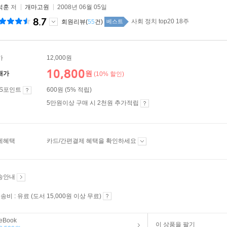
석훈
저
개마고원
2008년 06월 05일
8.7
사회 정치 top20 18주
회원리뷰(
55
건)
베스트
가
12,000원
10,800
원
매가
(10% 할인)
ES포인트
600원 (5% 적립)
5만원이상 구매 시 2천원 추가적립
제혜택
카드/간편결제 혜택을 확인하세요
송안내
송비 : 유료 (도서 15,000원 이상 무료)
eBook
이 상품을 팔기