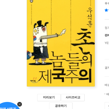
우
정
판
Y
결
배
배
미리보기
사이즈비교
공유하기