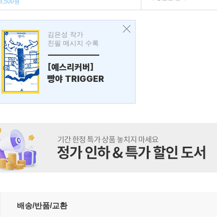
8,500원
김은성 작가
친필 메시지 수록
---------------
[예스리커버]
빵야 TRIGGER
배송/반품/교환