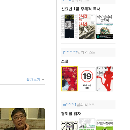
신묘년 1월 주체적 독서
j********z
님의 리스트
소설
펼쳐보기
m******1
님의 리스트
경제를 읽자