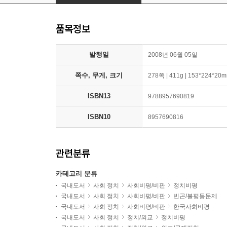
품목정보
발행일
2008년 06월 05일
쪽수, 무게, 크기
278쪽 | 411g | 153*224*20
ISBN13
9788957690819
ISBN10
8957690816
관련분류
카테고리 분류
국내도서
사회 정치
사회비평/비판
정치비평
국내도서
사회 정치
사회비평/비판
빈곤/불평등문제
국내도서
사회 정치
사회비평/비판
한국사회비평
국내도서
사회 정치
정치/외교
정치비평