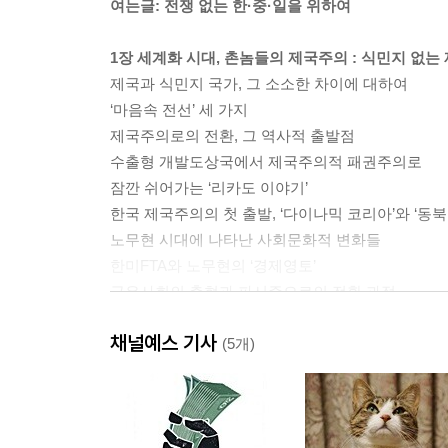
여는글: 전쟁 없는 한·중·일을 위하여
1장 세계화 시대, 촌놈들의 제국주의 : 식민지 없
제국과 식민지 국가, 그 소소한 차이에 대하여
‘마음속 전선’ 세 가지
제국주의로의 전환, 그 역사적 출발점
수출형 개발도상국에서 제국주의적 패권주의로
잠깐 쉬어가는 ‘리카도 이야기’
한국 제국주의의 첫 출발, ‘다이나믹 코리아’와 ‘동
노무현 시대에 나타난 사회문화적 변화들
한미FTA와 노무현의 ‘경제영토’
극우사회의 출현과 파시즘으로의 전환 과정
채널예스 기사
2장 북으로 향하는 한국 자본주의 : 내부식민지 
(5개)
‘오만과 편견’의 시대
‘DJ 독트린’
통일 근본주의와 이윤 중심주의의 결합 : 민족패권
두 가지 시나리오: 스위스형과 베트남형