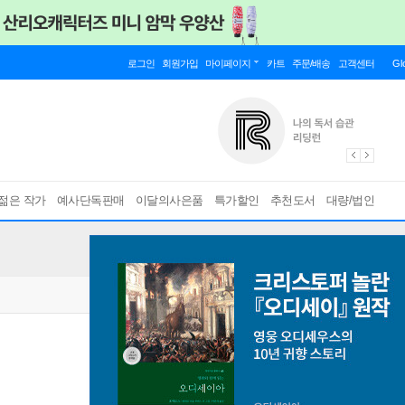
로그인
회원가입
마이페이지
카트
주문/배송
고객센터
Gl
젊은 작가
예사단독판매
이달의사은품
특가할인
추천도서
대량/법인