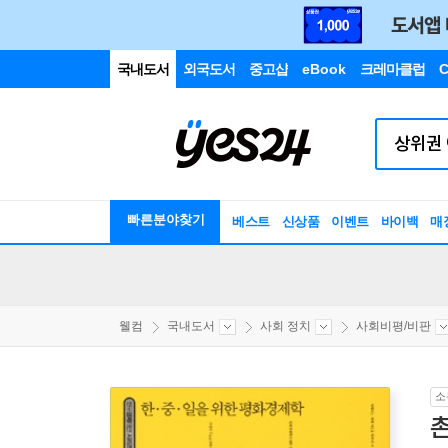
국내도서
외국도서
중고샵
eBook
크레마클럽
C
빠른분야찾기
베스트
신상품
이벤트
바이백
매
웰컴
국내도서
사회 정치
사회비평/비판
소