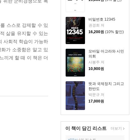
를 위한 군비경쟁으로 폭
비밀번호 12345
화를 스스로 강제할 수 있
권경희 저
16,200
원
(10% 할인)
적 삶을 유지할 수 있는
의 사회적 학습이 가능하
평화가 소중함은 알고 있
모바일 아고라와 시민
의회
느끼게 할 때 이 책은 더
사봉주 저
10,900
원
뜻과 국제정치 그리고
한반도
박문규 저
17,000
원
이 책이 담긴
리스트
더보기
z***a
님의 리스트