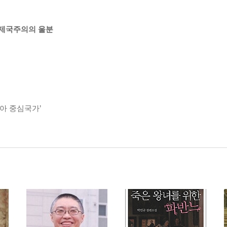
는 제국주의의 울분
북아 중심국가’
전략의 강화와 건설자본형 제국주의
주의