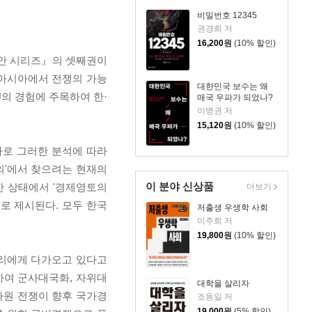
비밀번호 12345
권경희 저
16,200
원
(10% 할인)
대안 시리즈』의 셋째권이
동아시아에서 전쟁의 가능
대한민국 보수는 왜
U의 경험에 주목하여 한·
매국 우파가 되었나?
이병권 저
15,120
원
(10% 할인)
바로 그러한 분석에 따라
의'에서 찾으려는 현재의
이 분야 신상품
능한 상태에서 '경제영토의
더보기
로 제시된다. 모두 한국
저출생 우생학 사회
이주희 저
19,800
원
(10% 할인)
우리에게 다가오고 있다고
'하여 군사대국화, 자위대
대학을 살리자
자원 전쟁이 향후 국가경
조동일 저
19,000
원
(5% 할인)