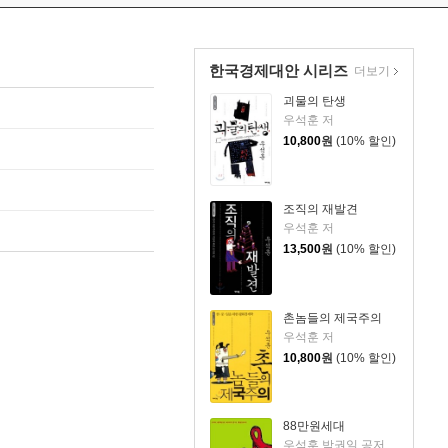
한국경제대안 시리즈
더보기
괴물의 탄생
우석훈 저
10,800
원
(10% 할인)
조직의 재발견
우석훈 저
13,500
원
(10% 할인)
촌놈들의 제국주의
우석훈 저
10,800
원
(10% 할인)
88만원세대
우석훈,박권일 공저