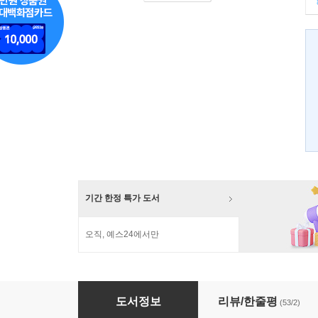
기간 한정 특가 도서
오직, 예스24에서만
촌놈들의 제국주의
도서정보
리뷰/한줄평
(53/2)