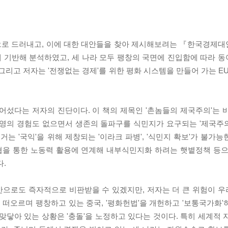
으로 드러내고, 이에 대한 대안들을 찾아 제시해보려는 『한국경제
에 기반해 분석하였고, 세 나라 모두 팽창의 국면에 진입함에 따라 
그리고 저자는 '전쟁없는 경제'를 위한 평화 시스템을 만들어 가는 E
어섰다는 저자의 진단이다. 이 책의 제목인 '촌놈들의 제국주의'는 
경영의 경험도 없으면서 생존의 돌파구를 식민지가 요구되는 '제국주
는 '국익'을 위해 제창되는 '이라크 파병', '식민지 확보'가 불가
경협을 통한 노동력 활용에 연계해 내부식민지화 하려는 햇볕정책 등으
.
 만으로도 즉자적으로 비판받을 수 있겠지만, 저자는 더 큰 위험이 
로 떠오르며 팽창하고 있는 중국, '평화헌법'을 개헌하고 '보통국가화
맞닿아 있는 상황은 '충돌'을 노정하고 있다는 것이다. 특히 세계적 