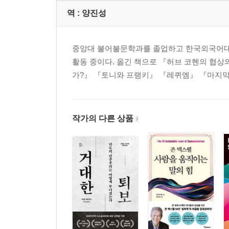
역 :
양진성
중앙대 불어불문학과를 졸업하고 한국외국어대
활동 중이다. 옮긴 책으로 『허브 코헨의 협상
가?』 『토니와 프랭키』 『레퀴엠』 『마지막
작가의 다른 상품