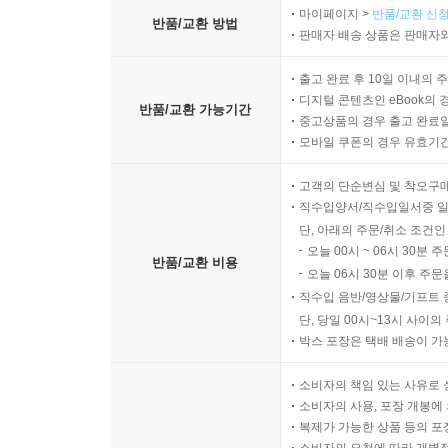
마이페이지 >
반품/교환 신청
반품/교환 방법
판매자 배송 상품은 판매자와
출고 완료 후 10일 이내의 
디지털 콘텐츠인 eBook의 
반품/교환 가능기간
중고상품의 경우 출고 완료일
모바일 쿠폰의 경우 유효기간(
고객의 단순변심 및 착오구
직수입양서/직수입일서중 일
단, 아래의 주문/취소 조건인
오늘 00시 ~ 06시 30분 
반품/교환 비용
오늘 06시 30분 이후 주문
직수입 음반/영상물/기프트 
단, 당일 00시~13시 사이
박스 포장은 택배 배송이 가
소비자의 책임 있는 사유로 
소비자의 사용, 포장 개봉에 
복제가 가능한 상품 등의 포장을 