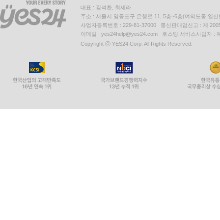
대표 : 김석환, 최세라
주소 : 서울시 영등포구 은행로 11, 5층~6층(여의도동,일신
사업자등록번호 : 229-81-37000 통신판매업신고 : 제 200
이메일 : yes24help@yes24.com 호스팅 서비스사업자 :
Copyright ⓒ YES24 Corp. All Rights Reserved.