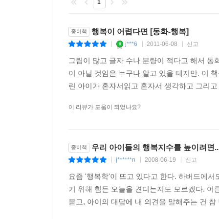
1
행복이 어렵다면 [동화-행복]
종이책
j***6
2011-06-08
신고
|
|
|
그림이 많고 글자 수나 분량이 적다고 해서 동
이 아닐 것임은 누구나 알고 있을 테지만. 이 
린 아이가 혼자서읽고 혼자서 생각하고 그리고 덮
이 리뷰가 도움이 되었나요?
우리 아이들의 행복지수를 높이려면..
종이책
j******n
2008-06-19
신고
|
|
|
요즘 '행복학'이 뜨고 있다고 한다. 하버드에서도
기 위해 힘든 오늘을 견디는지도 모르겠다. 어른
묻고, 아이의 대답에 내 의견을 말해주는 건 참