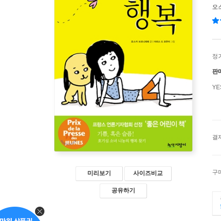
오
정
판
Y
결
구
미리보기
사이즈비교
공유하기