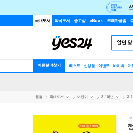
국내도서
외국도서
중고샵
eBook
크레마클럽
C
빠른분야찾기
베스트
신상품
이벤트
바이백
매
웰컴
국내도서
어린이
3-4학년
3-
소