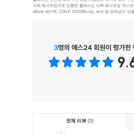
사락 독서모임으로 진행된 클래스는 사락 독서모임 게시판
● 행복한 삶을 살아가려면?
eBook 페이백, CD/LP, DVD/Blu-ray, 패션 및 판매금
이 책은 어떻게 보면 귀여운 캐릭터가 등장하는 만화
재미있게 탐구할 수 있게 한다. 호기심 많은 소녀
감정들에 어떻게 대처해야 할지 알게 해 준다.
3
명의 예스24 회원이 평가한
9.
간간이 ‘싯다르타’ 이야기, 그리스 신화의 <다나
주제의 예로 등장시켜 더욱 흥미를 자아낸다.
친구들에게 따돌림을 당해 불행을 느낀 니농은 ‘행
가는 니농을 통해 어린이들은 행복이 무엇인지, 행복
2006년 프랑스 언론기자협회가 ‘좋은 어린이 책
사회성을 배우고 가치관을 만들어 가기 시작하는 어
전체 리뷰
(3)