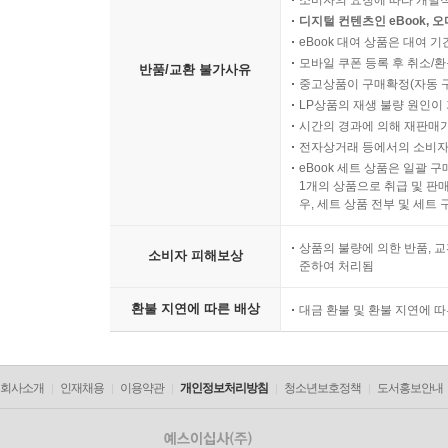
소비자의 요청에 따라 개별
디지털 컨텐츠인 eBook, 
eBook 대여 상품은 대여 기
모바일 쿠폰 등록 후 취소/환
반품/교환 불가사유
중고상품이 구매확정(자동 
LP상품의 재생 불량 원인이 기
시간의 경과에 의해 재판매가
전자상거래 등에서의 소비자
eBook 세트 상품은 일괄 
1개의 상품으로 취급 및 판매
우, 세트 상품 전부 및 세트
상품의 불량에 의한 반품, 교
소비자 피해보상
준하여 처리됨
환불 지연에 따른 배상
대금 환불 및 환불 지연에 
회사소개
인재채용
이용약관
개인정보처리방침
청소년보호정책
도서홍보안내