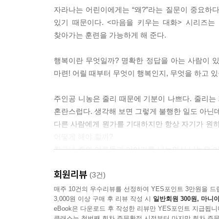
자라나는 어린이에게는 “왜?”라는 질문이 중요하다
있기 때문이다. <마음을 키우는 대화> 시리즈는
찾아가는 훈련을 가능하게 해 준다.
행복이란 무엇일까? 명확한 정답을 아는 사람이 
마련! 어릴 때부터 무엇이 행복인지, 무엇을 하고 
주인공 니농은 줄리 때문에 기분이 나쁘다. 줄리는 
혼란스럽다. 생각해 보면 그렇게 불행한 일도 아닌
다른 사람에게 뭔가를 기대하지만 항상 자기가 원하
어떻게 해야 할까?
친구나 주위 어른들과 이야기를 나누면서 니농은 
되고, 자기가 그동안 행복을 찾으려고 돌아다녔기 때
회원리뷰
(3건)
이 책 《행복》에서는 행복은 이거야, 하고 어른들
매주 10건의 우수리뷰를 선정하여 YES포인트 3만원을 드
3,000원 이상 구매 후 리뷰 작성 시
일반회원 300원, 마니아
행복과 불행을 주제로 가족과 친구들, 이웃집 할아
eBook은 다운로드 후 작성한 리뷰만 YES포인트 지급됩니
꾸며졌다. 어린이 독자는 니농과 함께 “왜 그런가?
클래스는 첫번째 회차 주문확정 시점부터 마지막 회차 주문