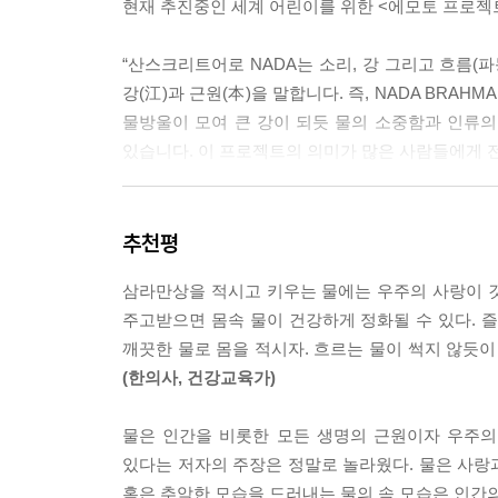
현재 추진중인 세계 어린이를 위한 <에모토 프로젝
“산스크리트어로 NADA는 소리, 강 그리고 흐름(파
강(江)과 근원(本)을 말합니다. 즉, NADA BRAH
물방울이 모여 큰 강이 되듯 물의 소중함과 인류
있습니다. 이 프로젝트의 의미가 많은 사람들에게 
이번 더난출판에서 나온 <물은 답을 알고 있다>는
있다고 밝히는데 바로 부인이 한국인이라는 점이다
추천평
삼라만상을 적시고 키우는 물에는 우주의 사랑이 
한국과 일본의 국민감정이 좋지 않은 시기였던 1
주고받으면 몸속 물이 건강하게 정화될 수 있다. 
있었다고 한다. 하지만 사랑과 화합과 평화를 바라
깨끗한 물로 몸을 적시자. 흐르는 물이 썩지 않듯
결정 사진집을 자비로 출판할 수밖에 없는 상황에
(한의사, 건강교육가)
이 책 <물은 답을 알고 있다>도 그 결과로 나올 수
아내의 사랑과 정성 없이는 세상의 빛을 보지 못했을
물은 인간을 비롯한 모든 생명의 근원이자 우주의
담긴 메시지 이상의 큰 의미를 가지고 있다. 또한
있다는 저자의 주장은 정말로 놀라웠다. 물은 사랑
무엇인지 다시 한번 깨닫게 해주는 계기를 마련할 
혹은 추악한 모습을 드러내는 물의 속 모습은 인간의