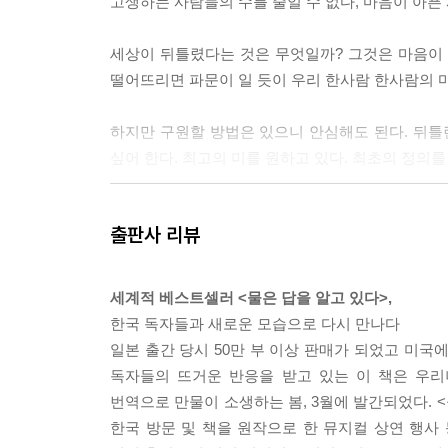
고생하는 사람들의 수를 줄일 수 없다, 마음이 아픈
성질을 볼 때, 나는 도저히 물이 지구의 물질이라고는
왜 지구상에 이렇듯 많은 물이 존재할까. 일반적인 
세상이 뒤틀렸다는 것은 무엇일까? 그것은 마음이 
그것이 바다가 되었다고 한다.
떨어뜨리면 파문이 일 듯이 우리 한사람 한사람의 
태양계가 생길 때의 일이다. 가스 덩어리가 회전해서
행성이 생겼다. 이때에는 아직 지구는 불타는 마그마
하지만 구원할 방법은 있으니 안심해도 된다. 뒤틀린
어리가 되는 과정에서 수증기 형태로 뿜어져 나왔다
싶어 한다. 최고의 미를 원하고 있다. 최초의 정의를
그런데 이에 대해 대담하게도 반론을 제시한 학자가
서 얼음 덩어리로 날아온 것이라고 주장했다. 물은 
인간은 물이다. 물의 결정 사진을 본 사람은 몸속의
출판사 리뷰
‘사랑과 감사’의 결정이다.
물은 정보를 기억하고 지구를 순환하는 것으로 그 
모든 종교의 근원도 거기에 있다. 그렇다면 더 
물이 가진 정보를 해독하는 방법 가운데 하나가 결
키워드라는 것을.
물이 보여주는 놀랍고 아름다운 결정을 볼 때마다 나
세계적 베스트셀러 <물은 답을 알고 있다>,
만드는 결정의 단정한 아름다움. ‘사랑·감사’에 반응
한국 독자들과 새로운 모습으로 다시 만나다
일본 출간 당시 50만 부 이상 판매가 되었고 미국
---본문 중에서
독자들의 뜨거운 반응을 받고 있는 이 책은 우리나
번역으로 만물이 소생하는 봄, 3월에 발간되었다. 
한국 방문 및 책을 원작으로 한 뮤지컬 상연 행사