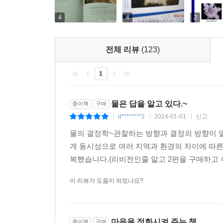
이제 우리는 한 가지 의문을 품게 된다. 물은 무엇
4
4
2
저자는 생명의 정보를 가득 담은 물이 지구로 전해
지구로, 우주로 되돌아가는 장엄한 드라마를 연출하
결정 관찰이라는 것이다.
전체 리뷰
(123)
물이 보여주는 놀랍고 아름다운 결정을 볼 때마다 나
1
만드는 결정의 단정한 아름다움. ‘사랑?감사’에 반응
물은 답을 알고 있다.~
종이책
구매
물은 인간의 의식이 세상과 온 우주를 평화와 사랑
d********2
2024-01-01
신고
|
|
|
우리가 어떤 세상을 어떻게 살아가느냐는 결국 우리
물의 결정학~관찰하는 방향과 결정의 방향이 일
다시 한 번 되새기게 하고 건강하고 행복하게 살기 
게 동시성으로 여러 지역과 환경의 차이에 따른 
말에 따라 선명한 대비를 보여주는 사진을 비롯해 
복했습니다.(리비전인줄 알고 2편을 구매하고 추
이루는 결정 등 책 속의 총 120여 컷의 올컬러 사
이 리뷰가 도움이 되었나요?
마음을 정화시켜 주는 책
종이책
구매