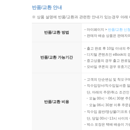
반품/교환 안내
※ 상품 설명에 반품/교환과 관련한 안내가 있는경우 아래 
마이페이지 >
반품/교환 신청
반품/교환 방법
판매자 배송 상품은 판매자와
출고 완료 후 10일 이내의 
디지털 콘텐츠인 eBook의 
반품/교환 가능기간
중고상품의 경우 출고 완료일
모바일 쿠폰의 경우 유효기간(
고객의 단순변심 및 착오구
직수입양서/직수입일서중 일
단, 아래의 주문/취소 조건인
오늘 00시 ~ 06시 30분 
반품/교환 비용
오늘 06시 30분 이후 주문
직수입 음반/영상물/기프트 
단, 당일 00시~13시 사이
박스 포장은 택배 배송이 가