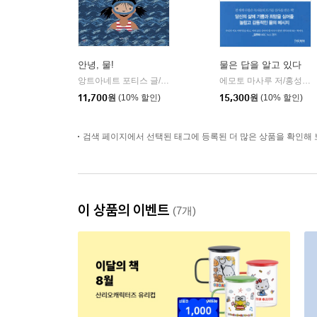
안녕, 물!
물은 답을 알고 있다
앙트아네트 포티스 글/이종원 역
행복한그림책
에모토 마사루 저/홍성민 역
|
11,700
원
(10% 할인)
15,300
원
(10% 할인)
검색 페이지에서 선택된 태그에 등록된 더 많은 상품을 확인해 
이 상품의 이벤트
(7개)