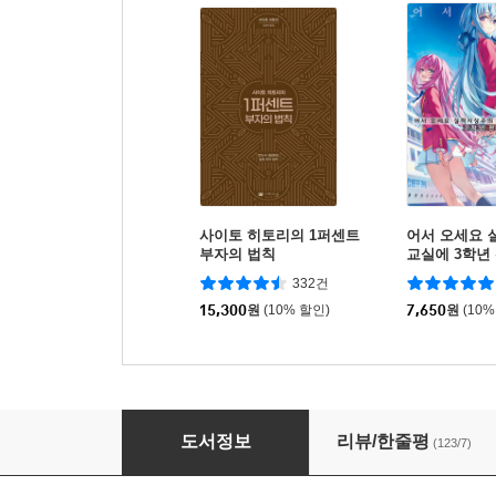
사이토 히토리의 1퍼센트
어서 오세요
부자의 법칙
교실에 3학년 
332건
15,300
원
(10% 할인)
7,650
원
(10%
물은 답을 알고 있다
도서정보
리뷰/한줄평
(123/7)