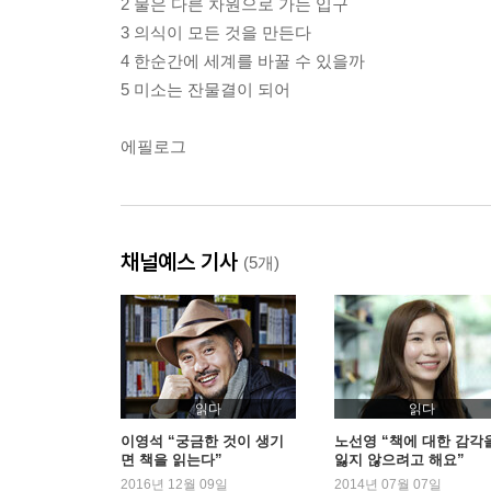
2 물은 다른 차원으로 가는 입구
3 의식이 모든 것을 만든다
4 한순간에 세계를 바꿀 수 있을까
5 미소는 잔물결이 되어
에필로그
채널예스 기사
(5개)
읽다
읽다
이영석 “궁금한 것이 생기
노선영 “책에 대한 감각
면 책을 읽는다”
잃지 않으려고 해요”
2016년 12월 09일
2014년 07월 07일