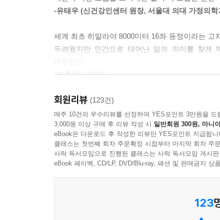
-유태우 (신건강인센터 원장, 서울대 의대 가정의학
물도 사랑을 느끼고 고마움을 기억한다
이 책은 물에게 말을 들려주고, 글씨를 보여주고
세계 최초 히말라야 8000미터 16좌 등정이라는 
파동에 대한 연구를 해온 저자는 어느날 ‘눈(雪) 
두려웠지만 인간으로 태어난 일의 의미를 찾게 
5년간의 연구 끝에 물 결정 사진을 얻었는데, 그 
해주었다.
나타났고 ‘악마’라는 글을 보여준 물은 중앙이 검
-엄홍길 (산악인)
‘멍청한 놈’ ‘바보’ ‘짜증나, 죽여버릴 거야’
해주세요’라는 말에는 꽃처럼 예쁜 육각형 결정이 
회원리뷰
사랑과 감사의 말을 들은 물 결정이 보석처럼 빛나는
(123건)
명령이 그만큼 나쁘다는 것을 말한다. 또 예쁘다는 
이 책을 읽고 나면 내 주위 사람들과 내 아이를 대하
아예 관심을 두지 않은 물은 완전히 결정이 깨져
매주 10건의 우수리뷰를 선정하여 YES포인트 3만원을 드
3,000원 이상 구매 후 리뷰 작성 시
일반회원 300원, 마니아
나타내주었다.
eBook은 다운로드 후 작성한 리뷰만 YES포인트 지급됩니
-김주하 (MBC 뉴스 앵커)
클래스는 첫번째 회차 주문확정 시점부터 마지막 회차 주문
물은 음악 소리에도 반응했다. 아르헨티나의 탱
사락 독서모임으로 진행된 클래스는 사락 독서모임 게시판
eBook 페이백, CD/LP, DVD/Blu-ray, 패션 및 판매금
들려주자 만다라 형상이 나타났고 한국의 <아리랑>
컴퓨터를 곁에 둔 물의 결정은 흐트러졌는데 그만큼 
123
물은 사람의 마음의 ‘거울’이라고 말하는 저자의
생명이고 에너지의 전달매체이며 의식을 갖춘 존재