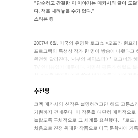
“단순하고 간결한 이 이야기는 매카시의 글이 도
다. 책을 내려놓을 수가 없다.”
스티븐 킹
2007년 6월, 미국의 유명한 토크쇼 <오프라 윈
프로그램의 특성상 작가 한 명이 방송에 나왔다고 해
완전히 달라진다. ‘서부의 셰익스피어’ ‘포크너와 
TV 인터뷰였기 때문이다. 저명한 평론가 해럴드 블
첫 소설을 발표한 이래 40여 년간 언론과 거의 접촉
언론과 가진 인터뷰라고는 1992년 <뉴욕 타임스>
추천평
쏟아내고 오프라 윈프리에 대한 시샘 어린 인터뷰 논
코맥 매카시의 신작은 설명하려고만 해도 고통스
기쁨까지 건네준다. 이 작품을 대단히 매력적으로
거장의 귀환…
놀랍도록 구체적으로 그 세계를 표현했다. 『로드』는
매카시를 모른다면 미국 현대문학을 논하지 말라!
처음으로 진정 위대한 작품으로 미국 문학사에 기록