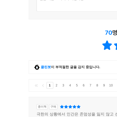
아빠는 어떻게 생각하세요?
글쎄, 나는 그래도 우리가 아직 여기 있다는 게 중요한
『로드』는 ‘지금 우리는 어디로 가고 있는가?’ 혹
70
명
위에서 초연한 태도로, 그러나 날카로운 눈으로 세
세상에 살면서도 ‘그래도 우리가 아직 여기 있다는 것
클린봇
이 부적절한 글을 감지 중입니다.
1
2
3
4
5
6
7
8
9
10
종이책
구매
극한의 상황에서 인간은 존엄성을 잃지 않고 