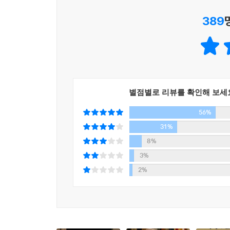
세상에 아들을 남겨두어야 하는 아버지의 죄책감과 
389
대재앙이 일어난 지구, 그곳에 한 남자와 한 소
마이클 카본(소설가)
지구의 거의 모든 생명은 멸종했다. 세상은 잿빛이
한낮에도 흐리고 뿌연 빛만이 부유한다.
무채색의 황폐하고 고요한 땅, 신은 사라지고 신을 
“우리는 불을 옮기는 사람들이다.”
별점별로 리뷰를 확인해 보세
도처에 위험이 도사리고 있다. 살아남은 자들은 
56%
사람들도 있다. 심지어 트럭을 타고 다니며 인간을 
31%
남자와 소년은 바다가 있는 남쪽을 향한 여정에 있다
8%
없다.
3%
다만 아들에게 남자는 이렇게 말한다. “우리는 불을
2%
남쪽을 향해가는 그들에게는, 생활에 필요한 얼마 안
한 자루가 전부다. 남자와 소년은 밤마다 추위에 떨
굶다가 운 좋게 먹을거리를 만나면 그들은 주린 배와
남자와 소년의 생존을 위협하는 사건들이 잇따른다