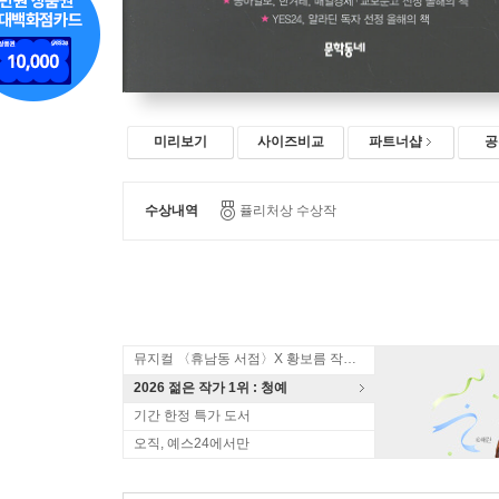
미리보기
사이즈비교
파트너샵
공
수상내역
퓰리처상 수상작
뮤지컬 〈휴남동 서점〉X 황보름 작가 북토크
2026 젊은 작가 1위 : 청예
기간 한정 특가 도서
오직, 예스24에서만