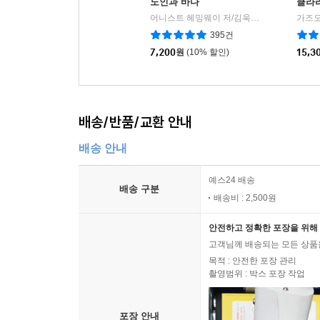
노인과 바다
클라
어니스트 헤밍웨이 저/김욱동 역
민음사
|
395건
7,200
원
(10% 할인)
15,3
배송/반품/교환 안내
배송 안내
예스24 배송
배송 구분
배송비 : 2,500원
안전하고 정확한 포장을 위해 
고객님께 배송되는 모든 상품을
목적 : 안전한 포장 관리
촬영범위 : 박스 포장 작업
포장 안내