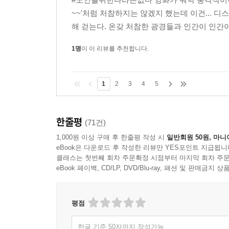
~~'처럼 처참하지는 않겠지 했는데 이건...
320페이지의 절망, 그리고 단 한 줄의 가장 아름다운
해 걷는다. 온갖 처참한 광경들과 인간이 인간이
1명
이 이 리뷰를 추천합니다.
코맥 매카시는 우리 시대의 가장 중요한 작가다. 
한다. 왜냐하면 우리의 미래를 다루는 책이란 어떻
1
2
3
4
5
저 멀리 미국의 9?11사태나 최근의 미얀마 사이클
모른다. 꼭 그렇지 않더라도 우리는 언제 무슨 
세계가 그리 낯설지 않게 다가오는 건 어쩌면 당
한줄평
(71건)
누구나 상상할 수 있는 미래의 황폐함으로 우리를
1,000원 이상 구매 후 한줄평 작성 시
일반회원 50원, 마니
되었는지도 설명해주지 않는다. 시점의 이동도 빈번
eBook은 다운로드 후 작성한 리뷰만 YES포인트 지급됩니
클래스는 첫번째 회차 주문확정 시점부터 마지막 회차 주문
같은 대화도 종종 만나게 된다. 그런데다 매카시
eBook 페이백, CD/LP, DVD/Blu-ray, 패션 및 판매금
여정을 따라가기란 결코 만만한 일이 아니다. ‘
버텨야’ 하는 걸 지켜보면서는, 그만 두 눈을 질끈 
희망은 더욱 각별하다.
평점
우리가 사는 게 안 좋니?
한글 기준 50자까지 작성가능