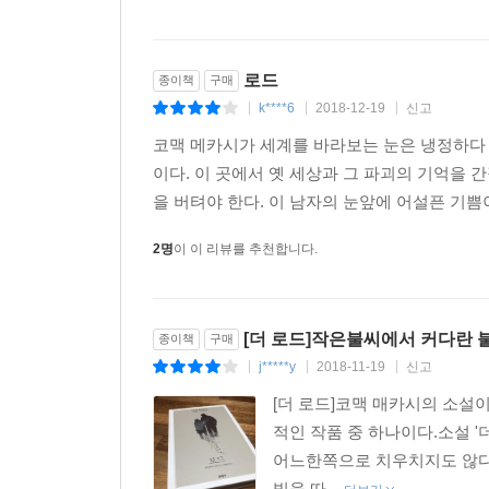
남자는 이제 죽음이 다가왔다고, 남들 눈에 띄지
지켜보고 있다가 걷잡을 수 없이 흐느끼곤 했다. 하
때문일 거라고 생각했다. (본문 p.148)
로드
종이책
구매
k****6
2018-12-19
신고
|
|
|
절체절명의 위기를 맞을 때마다, 남자는 아들이 더
코맥 메카시가 세계를 바라보는 눈은 냉정하다 
극도의 공포에 시달린다. 죽음 직전에 다시 살 길
이다. 이 곳에서 옛 세상과 그 파괴의 기억을
자들을” 부러워한다(본문 p.260). 삶을 불가능
을 버텨야 한다. 이 남자의 눈앞에 어설픈 기쁨
서로가 서로에게 세상의 전부였다.
2명
이 이 리뷰를 추천합니다.
할 일의 목록은 없었다. 그 자체로 섭리가 되는 날.
마음에 꼭 간직하고 있는 것들은 고통 속에서 나온 
나한테는 네가 있는 거야. (본문 p.64)
[더 로드]작은불씨에서 커다란 불
종이책
구매
j*****y
2018-11-19
신고
|
|
|
실존에 대한 회의와 그들의 여행을 방해하는 온갖 
[더 로드]코맥 매카시의 소설이
그곳에서 그토록 갈망하던 구원을 찾을 수 있을까?
적인 작품 중 하나이다.소설 
어느한쪽으로 치우치지도 않다.
빛을 따...