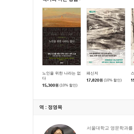
노인을 위한 나라는 없
패신저
다
17,820
원
(10% 할인)
1
15,300
원
(10% 할인)
역 :
정영목
서울대학교 영문학과를 