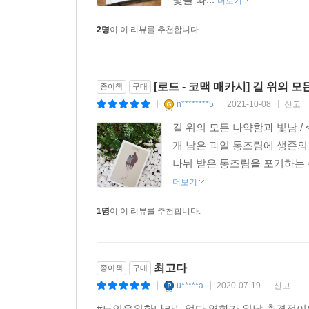
더보기
살아남아라!
이 죽음의 세상에서, 이토록 황폐한 잿빛의 길에서!
2명
이 이 리뷰를 추천합니다.
매카시는 언제나 빛과 어둠 사이의 투쟁에 대해 글
떨어져가는 펜 끝의 불빛처럼 가냘프기 그지없었다.
[로드 - 코맥 매카시] 길 위의 
종이책
구매
이 책의 마지막 페이지에서 보여주는 최후의 희망
n********5
2021-10-08
신고
|
|
|
이야기는 마무리된다. 데니스 루헤인(소설가, 『미
길 위의 모든 나약함과 빛남 /
개 남은 과일 통조림에 생존의
나눠 받은 통조림을 포기하는 
『로드』가 발표된 뒤, 많은 비평가와 독자들이 이
누군가는 “지옥으로 가는 여정을 담은 또하나의 단테
더보기
시체들의 밤>”(커커스 리뷰)이라고 했고, 누군가는
1명
이 이 리뷰를 추천합니다.
“아버지와 아들이 길을 떠나는 이야기”라고만 말했
사랑 고백임을 숨기지 않았다.
최고다
종이책
구매
고유명사가 사라진 완전한 흑백의 세계, 어설픈 구
u*****a
2020-07-19
신고
|
|
|
줄기 빛 같은 희망이 비치는 것은 이러한 소설의 탄
#노인을위한나라는없다 영화가 워낙 충격적이어