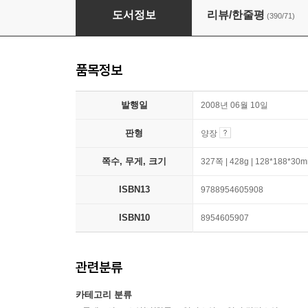
로드
도서정보
리뷰/한줄평
(390/71)
품목정보
발행일
2008년 06월 10일
판형
양장
쪽수, 무게, 크기
327쪽 | 428g | 128*188*30
ISBN13
9788954605908
ISBN10
8954605907
관련분류
카테고리 분류