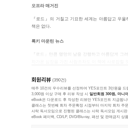
이 책을 올해 가장 중요한 책이라고 일컫는 것은 이
오프라 매거진
책을 읽어라, 너무 늦기 전에. (아마존 독자 리뷰)
『로드』의 거칠고 기묘한 세계는 아름답고 우울하
2006년 9월, 코맥 매카시는 묵시록적 비전으로
책은 없다.
배경으로 길을 떠나는 아버지와 아들의 이야기를 그린
“이 작품을 통해 매카시는 완전히 새로운 단계에 
록키 마운틴 뉴스
평했다. <퍼블리셔스 위클리>는 “이 작품을 통해
그리고 그해 연말, 『로드』는 각종 언론에서 선정하
『로드』만큼 멸망의 날을 강렬하고 아름답게 그려낸
소설가들이 앞다투어 이 책에 대한 애정을 고백하
차가운 심장을 가진 사람조차도 이 책에 사로잡힐 
도서’로 선정하기에 이른다. 2006년 제임스 
매카시에게 안긴다.
스타 레저
회원리뷰
(390건)
『로드』에 대한 열광적 환호는 단지 언론과 평단
매주 10건의 우수리뷰를 선정하여 YES포인트 3만원을 드
간결하면서도 미스터리가 가득하고, 신비롭고 모
현재까지도 베스트셀러에 머무르며 미국에서만 18
3,000원 이상 구매 후 리뷰 작성 시
일반회원 300원, 마니아
그러나 이 책이 보여주는 두려움 없는 교훈은 그 어
반지의 제왕>으로 유명한 비고 모텐슨이 주연을 맡
eBook은 다운로드 후 작성한 리뷰만 YES포인트 지급됩니
매우 작은 배역임에도 이 작품에 너무나 참여하고 
클래스는 첫번째 회차 주문확정 시점부터 마지막 회차 주문
사락 독서모임으로 진행된 클래스는 사락 독서모임 게시판
뉴욕 타임스
eBook 페이백, CD/LP, DVD/Blu-ray, 패션 및 판매금
『로드』는 부성애에 대한 기록이 아니다. 『로드』는
인간에 관한 가장 끔찍한 보고서이자 가장 아름다운