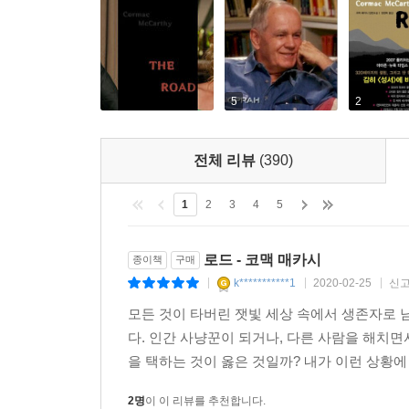
사용한다. 남자의 총에 맞아 죽은 그 사냥꾼의 시신
굶주림에 지친 남자와 소년이 먹을 것을 찾기 위
사냥꾼들의 ‘저장된 식량’이었던 것이다.
어느 날은 숲에 숨어 길을 살피던 남자와 소년의 
5
2
몸으로 뒤뚱거리며 걷고 있었다. 남자와 소년은 
실낱같은 연기가 피어오르는 것을 목격한다. 남자는
사람들은 보이지 않고 모닥불에는 고깃덩이 하나가
전체 리뷰
(390)
총을 들고 오는 남자를 발견하고 황급히 몸을 숨긴 
“아기를 어디서 찾았을까요?”
1
2
3
4
5
소년의 질문에 남자는 대답하지 못한다.
로드 - 코맥 매카시
종이책
구매
남자는 매일 피가 섞여 나오는 기침을 하며 잠을 
k***********1
2020-02-25
신
|
|
|
예기치 않은 공격, 위험한 상황에의 노출, 그리고
모든 것이 타버린 잿빛 세상 속에서 생존자로
위험한 충동 때문에 아들의 신변이 위험에 처하지는
다. 인간 사냥꾼이 되거나, 다른 사람을 해치
이미 사라진 문명에 대해 아들은 아는 바가 없다. 
을 택하는 것이 옳은 것일까? 내가 이런 상황에
모든 사람을 경계하는 아버지와 그 사람들에 대해 
2명
이 이 리뷰를 추천합니다.