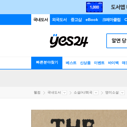
국내도서
외국도서
중고샵
eBook
크레마클럽
C
빠른분야찾기
베스트
신상품
이벤트
바이백
매
웰컴
국내도서
소설/시/희곡
영미소설