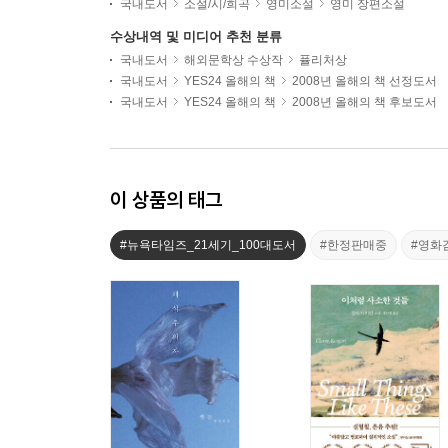
국내도서
소설/시/희곡
영미소설
영미 장편소설
수상내역 및 미디어 추천 분류
국내도서
해외문학상 수상작
퓰리처상
국내도서
YES24 올해의 책
2008년 올해의 책 선정도서
국내도서
YES24 올해의 책
2008년 올해의 책 후보도서
이 상품의 태그
#뉴욕타임즈_21세기_100대도서
#한정판매중
#영화