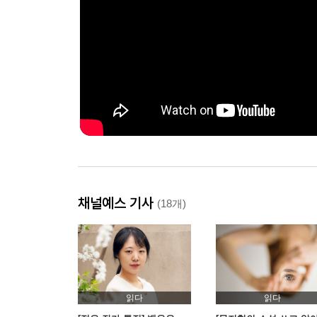
채널예스 기사
(18개)
읽다
읽다