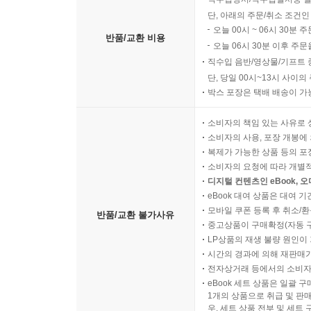
단, 아래의 주문/취소 조건인
오늘 00시 ~ 06시 30분 
반품/교환 비용
오늘 06시 30분 이후 주문
직수입 음반/영상물/기프트 
단, 당일 00시~13시 사이
박스 포장은 택배 배송이 가
소비자의 책임 있는 사유로 
소비자의 사용, 포장 개봉에 
복제가 가능한 상품 등의 포장을 
소비자의 요청에 따라 개별
디지털 컨텐츠인 eBook, 
eBook 대여 상품은 대여 기
모바일 쿠폰 등록 후 취소/환
반품/교환 불가사유
중고상품이 구매확정(자동 
LP상품의 재생 불량 원인이 기
시간의 경과에 의해 재판매가
전자상거래 등에서의 소비자
eBook 세트 상품은 일괄 
1개의 상품으로 취급 및 판매
우, 세트 상품 전부 및 세트