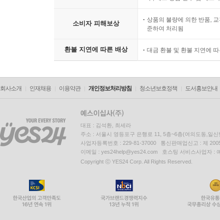
상품의 불량에 의한 반품, 교
소비자 피해보상
준하여 처리됨
환불 지연에 따른 배상
대금 환불 및 환불 지연에 
회사소개
인재채용
이용약관
개인정보처리방침
청소년보호정책
도서홍보안내
대표 : 김석환, 최세라
주소 : 서울시 영등포구 은행로 11, 5층~6층(여의도동,일신
사업자등록번호 : 229-81-37000 통신판매업신고 : 제 200
이메일 : yes24help@yes24.com 호스팅 서비스사업자 :
Copyright ⓒ YES24 Corp. All Rights Reserved.