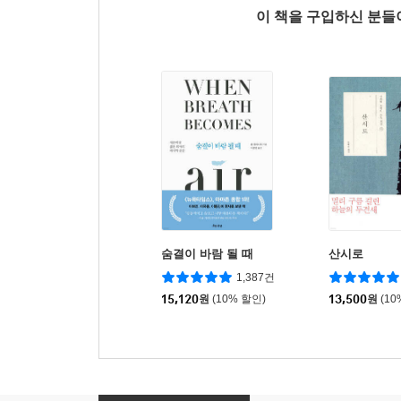
이 책을 구입하신 분
숨결이 바람 될 때
산시로
1,387건
15,120
원
(10% 할인)
13,500
원
(10