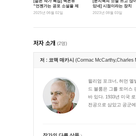
[젊은 작가 특집] 백온유
[문지혁의 소설 쓰고 앉
“언젠가는 공포 소설을 제
있네] 시점이라는 장치
대로 써보고 싶습니다”
2025년 06월 02일
2023년 08월 03일
저자 소개
(2명)
저 :
코맥 매카시
(Cormac McCarthy,Charles 
윌리엄 포크너, 허먼 멜
드 블룸은 그를 토머스 
바 있다. 1933년 미
전공으로 삼았고 공군에서
작가의 다른 상품